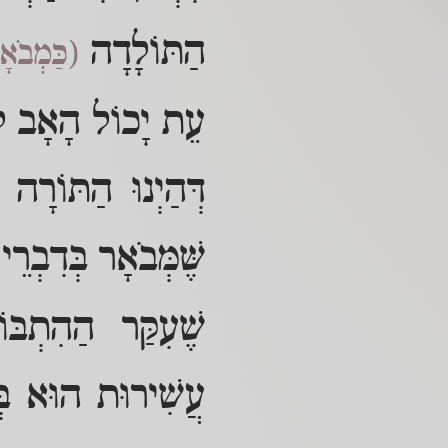
הַתּוֹלָדָה
(כַּמְבֹא
עֵת יָכוֹל הָאָב לְהַ
דְּהַיְנוּ הַתּוֹרָה
שֶּׁמְּבֹאָר בְּדִבְרֵ
שֶׁעִקַּר הַהִתְבּו
עֲשִׁירוּת הוּא בְּ