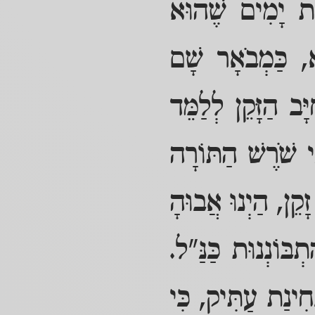
ּת יָמִים שֶׁהוּא
א, כַּמְבֹאָר שָׁם
ָב הַזָּקֵן לְלַמֵּד
י שֹׁרֶשׁ הַתּוֹרָה
ָקֵן, הַיְנוּ אֲבוּהָ
בּוֹנְנוּת כַּנַּ"ל.
ִינַת עַתִּיק, כִּי