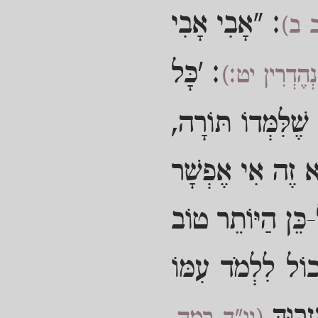
: "אָבִי אָבִי
 ב)
: 'כָּל
ְהֶדְרִין יט:)
ֶׁלִּמְּדוֹ תּוֹרָה,
לֹא זֶה אִי אֶפְשָׁר
-כֵּן הַיּוֹתֵר טוֹב
ָכוֹל לִלְמֹד עִמּוֹ