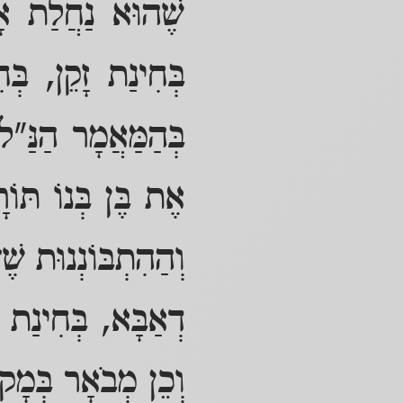
שֶׁהוּא נַחֲלַת אָ
בְּחִינַת זָקֵן, בּ
בְּהַמַּאֲמָר הַנַּ"ל
אֶת בֶּן בְּנוֹ תּוֹ
וְהַהִתְבּוֹנְנוּת שֶׁ
דְאַבָּא, בְּחִינַת ע
וְכֵן מְבֹאָר בְּמָק