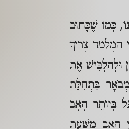
ֹ, כְּמוֹ שֶׁכָּתוּב
הַמְּלַמֵּד צָרִיךְ
 וּלְהַלְבִּישׁ אֶת
ַמְבֹאָר בִּתְחִלַּת
ָּל בְּיוֹתֵר הָאָב
ִן הָאָב מִשְּׁעַת