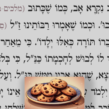
ב נִקְרָא אָב, כְּמוֹ שֶׁכָּתוּב
(מלכים-ב
וּ'. וּכְמוֹ שֶׁאָמְרוּ רַבּוֹתֵינוּ זַ"ל
(סַנ
רוֹ תּוֹרָה כְּאִלּוּ יְלָדוֹ'. כִּי מֵאַחַר ש
 לוֹ לְבוּשׁ לְחָכְמָתוֹ כַּנַּ"ל, כִּי בְּ
מְצָא, שֶׁהוּא אָבִיו מַמָּשׁ כַּנַּ"ל. וְעַל
יִלְמֹד עִם בְּנוֹ כַּנַּ"ל. וְאִם אֵינוֹ י