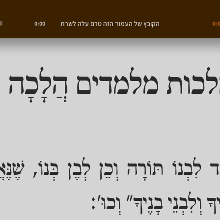
הקובץ של העמוד הזה טרם עלה לשרת
0:00
0:
כות מלמדים הֲלָכָה 
ד לִבְנוֹ תּוֹרָה וְכֵן לְבֶן בְּנוֹ, שֶׁנּ
ָ וְלִבְנֵי בָנֶיךָ" וְכוּ':