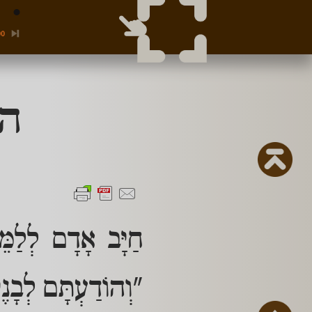
00
הל
חַיָּב אָדָם לְלַמֵּ
"וְהוֹדַעְתָּם לְבָנֶיך