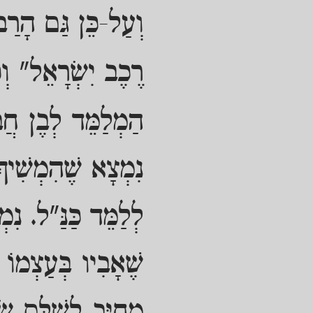
וְעַל-כֵּן גַּם הָרַ
רֶכֶב יִשְׂרָאֵל" וְכ
הַמְלַמֵּד לְבֶן חֲבֵ
נִמְצָא שֶׁהִמְשִׁיךְ
לְלַמֵּד כַּנַּ"ל. נִ
שֶׁאָבִיו בְּעַצְמוֹ 