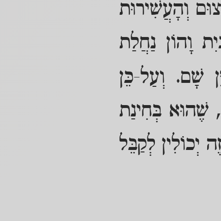
צוּם וְהָעֲשִׁירוּת
יִת וָהוֹן נַחֲלַת
ֵן שָׁם. וְעַל-כֵּן
ת, שֶׁהוּא בְּחִינַת
ה יְכוֹלִין לְקַבֵּל