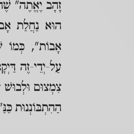
זָהָב יֶאֱתֶה" שֶׁהו
הוּא נַחֲלַת אָבו
אָבוֹת", כְּמוֹ שֶׁכ
עַל-יְדֵי-זֶה דַּיְקָ
צִמְצוּם וּלְבוּשׁ שׁ
הַהִתְבּוֹנְנוּת כַּנַּ