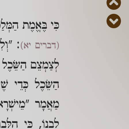
כִּי בֶּאֱמֶת הַמְּלַ
: "וְלִ
(דברים יא)
לְצַמְצֵם הַשֵּׂכֶל 
הַשֵּׂכֶל כְּדֵי שֶׁי
מַאֲמָר "מֵישְׁרָא
לִבְנוֹ, כִּי הַלְּ