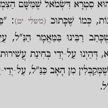
ּא סִטְרָא דִּשְׂמֹאל שֶׁמִּשָּׁם הַצִּמְ
ֹת, כְּמוֹ שֶׁכָּתוּב
: "בַּ
(משלי יט)
ָּתַב רַבֵּינוּ בַּמַּאֲמָר הַנַּ"ל, עַיּ
א, דְּהַיְנוּ עַל-יְדֵי בְּחִינַת עֲשִׁירוּ
ֶמְּקַבְּלִין מִן הָאָב כַּנַּ"ל, עַל-יְדֵי-זֶ
"ל.