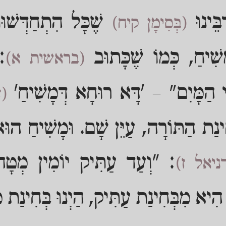
בֵּינוּ
שֶׁכָּל הִתְחַדְּשׁו
(בְּסִימָן קיח)
שִׁיחַ, כְּמוֹ שֶׁכָּתוּב
: 
(בראשית א)
י הַמָּיִם" – 'דָּא רוּחָא דְּמָשִׁיחַ'
(ז
ינַת הַתּוֹרָה, עַיֵּן שָׁם. וּמָשִׁיחַ הוּ
: "וְעַד עַתִּיק יוֹמִין מְטָה"
ניאל ז)
הִיא מִבְּחִינַת עַתִּיק, הַיְנוּ בְּחִינַת מ