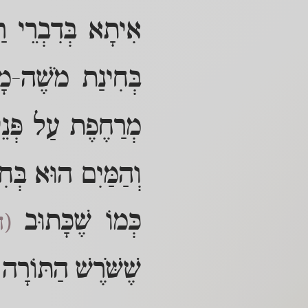
אִיתָא בְּדִבְרֵי רַ
בְּחִינַת מֹשֶׁה-מָ
מְרַחֶפֶת עַל פְּנֵ
וְהַמַּיִם הוּא בְּחִ
כְּמוֹ שֶׁכָּתוּב
(ד
שֶׁשֹּׁרֶשׁ הַתּוֹרָה 