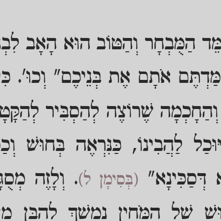
מֵּד הַמֻּבְחָר וְהַטּוֹב הוּא הָאָב לִבְנו
מַּדְתֶּם אֹתָם אֶת בְּנֵיכֶם" וְכוּ'. כִּי 
וְהַחָכְמָה שֶׁרוֹצֶה לְהַסְבִּיר לְהַקָּטָן
ּוּכַל לַהֲבִינוֹ, כַּנִּרְאֶה בְּחוּשׁ וְכ
 דְּסַכִּינָא"
. וְלָזֶה מְסֻג
(בְּסִימָן ל)
בוּשׁ שֶׁל הַמֹּחִין נִמְשָׁךְ לְהַבֵּן מ