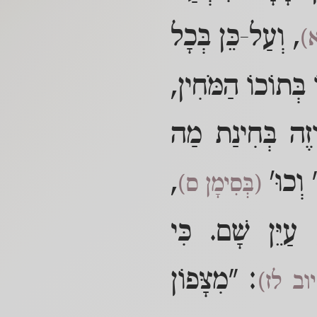
, וְעַל-כֵּן בְּכָל
א)
בְּתוֹכוֹ הַמֹּחִין,
וְזֶה בְּחִינַת מַה
" וְכוּ'
,
(בְּסִימָן ס)
 עַיֵּן שָׁם. כִּי
: "מִצָּפוֹן
וב לז)