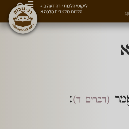
ליקוטי הלכות יורה דעה ב
»
הלכות מלמדים הֲלָכָה א
א
ֶאֱמַר
:
(דברים ד)