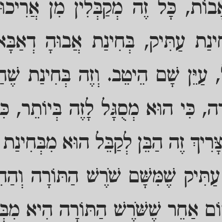
בוֹת, כָּל זֶה מְקַבְּלִין מִן אֲרִיכו
ְחִינַת עַתִּיק, בְּחִינַת אֲבוּהָ דְאַבָּ
, עַיֵּן שָׁם הֵיטֵב. וְזֶה בְּחִינַת שֶׁחַיּ
רָה, כִּי הוּא מְסֻגָּל לָזֶה בְּיוֹתֵר, כִּ
צָּרִיךְ זֶה הַבֵּן לְקַבֵּל הוּא מִבְּחִינַת ז
ַתִּיק שֶׁמִּשָּׁם שֹׁרֶשׁ הַתּוֹרָה וְהַהִתְ
וֹם אַחֵר שֶׁשֹּׁרֶשׁ הַתּוֹרָה הִיא מִבְּח