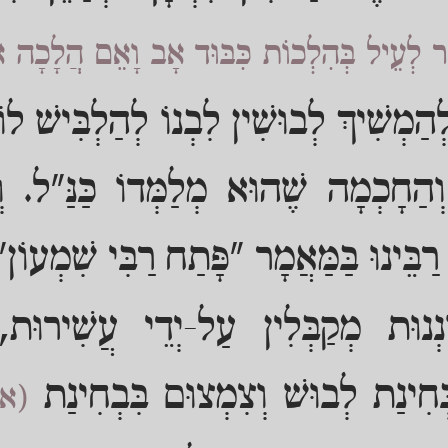
ָר לְעֵיל בְּהִלְכוֹת כִּבּוּד אָב וָאֵם הֲלָכָה 
מְשִׁיךְ לְבוּשִׁין לִבְנוֹ לְהַלְבִּישׁ לוֹ 
 וְהַחָכְמָה שֶׁהוּא מְלַמְּדוֹ כַּנַּ"ל. 
י רַבֵּינוּ בַּמַּאֲמָר "פָּתַח רַבִּי שִׁמְעוֹן
ֹנְנוּת מְקַבְּלִין עַל-יְדֵי עֲשִׁירוּת,
חִינַת לְבוּשׁ וְצִמְצוּם בִּבְחִינַת
(אי