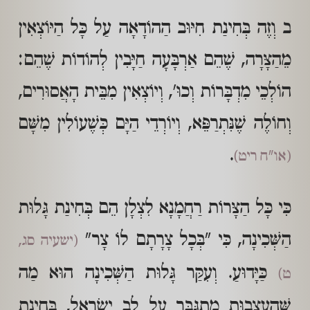
ב וְזֶה בְּחִינַת חִיּוּב הַהוֹדָאָה עַל כָּל הַיּוֹצְאִין
מֵהַצָּרָה, שֶׁהֵם אַרְבָּעָה חַיָּבִין לְהוֹדוֹת שֶׁהֵם:
הוֹלְכֵי מִדְבָּרוֹת וְכוּ', וְיוֹצְאִין מִבֵּית הָאֲסוּרִים,
וְחוֹלֶה שֶׁנִּתְרַפֵּא, וְיוֹרְדֵי הַיָּם כְּשֶׁעוֹלִין מִשָּׁם
.
(או"ח ריט)
כִּי כָּל הַצָּרוֹת רַחֲמָנָא לִצְלָן הֵם בְּחִינַת גָּלוּת
הַשְּׁכִינָה, כִּי "בְּכָל צָרָתָם לוֹ צָר"
(ישעיה סג,
כַּיָּדוּעַ. וְעִקַּר גָּלוּת הַשְּׁכִינָה הוּא מַה
ט)
שֶּׁהָעַצְבוּת מִתְגַּבֵּר עַל לֵב יִשְׂרָאֵל, בְּחִינַת