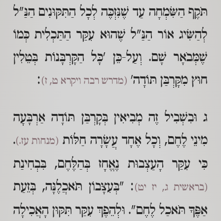
תֹּקֶף הַשִּׂמְחָה עַד שֶׁנִּזְכֶּה לְכָל הַתִּקּוּנִים הַנַּ"ל
לְהַשִּׂיג אוֹר הַנַּ"ל שֶׁהוּא עִקַּר הַתַּכְלִית כְּמוֹ
שֶׁמְּבֹאָר שָׁם. וְעַל-כֵּן 'כָּל הַקָּרְבָּנוֹת בְּטֵלִין
חוּץ מִקָּרְבַּן תּוֹדָה'
:
(מדרש רבה ויקרא ט, ז)
ג וּבִשְׁבִיל זֶה מְבִיאִין בְּקָרְבַּן תּוֹדָה אַרְבָּעָה
מִינֵי לֶחֶם, וְכָל אֶחָד עֲשָׂרָה חַלּוֹת
.
(מנחות עז.)
כִּי עִקַּר הָעַצְבוּת נֶאֱחָז בְּהַלֶּחֶם, בִּבְחִינַת
: "בְּעִצָּבוֹן תֹּאכֲלֶנָּה, בְּזֵעַת
(בראשית ג, יז יט)
אַפֶּךָ תֹּאכַל לֶחֶם". וּלְהֵפֶךְ עִקַּר תִּקּוּן הָאֲכִילָה