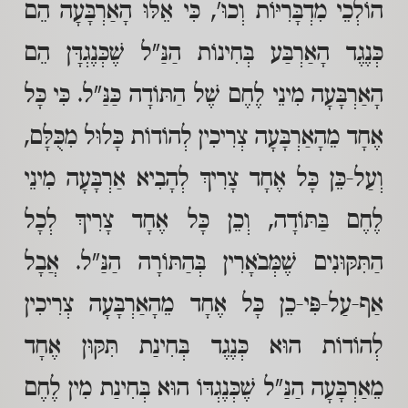
הוֹלְכֵי מִדְבָּרִיּוֹת וְכוּ', כִּי אֵלּוּ הָאַרְבָּעָה הֵם
כְּנֶגֶד הָאַרְבַּע בְּחִינוֹת הַנַּ"ל שֶׁכְּנֶגְדָּן הֵם
הָאַרְבָּעָה מִינֵי לֶחֶם שֶׁל הַתּוֹדָה כַּנַּ"ל. כִּי כָּל
אֶחָד מֵהָאַרְבָּעָה צְרִיכִין לְהוֹדוֹת כָּלוּל מִכֻּלָּם,
וְעַל-כֵּן כָּל אֶחָד צָרִיךְ לְהָבִיא אַרְבָּעָה מִינֵי
לֶחֶם בַּתּוֹדָה, וְכֵן כָּל אֶחָד צָרִיךְ לְכָל
הַתִּקּוּנִים שֶׁמְּבֹאָרִין בְּהַתּוֹרָה הַנַּ"ל. אֲבָל
אַף-עַל-פִּי-כֵן כָּל אֶחָד מֵהָאַרְבָּעָה צְרִיכִין
לְהוֹדוֹת הוּא כְּנֶגֶד בְּחִינַת תִּקּוּן אֶחָד
מֵאַרְבָּעָה הַנַּ"ל שֶׁכְּנֶגְדּוֹ הוּא בְּחִינַת מִין לֶחֶם