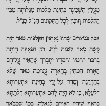
מַעֲלִין הַשְּׁכִינָה בְּחִינַת מַלְכוּת מִגָּלוּתָהּ מִבֵּין
הַקְּלִפּוֹת וְזוֹכִין לְכָל הַתִּקּוּנִים הַנַּ"ל כַּנַּ"ל.
אֲבָל בְּמִצְרַיִם שֶׁהָיוּ נֶאֱחָזִין הַקְּלִפּוֹת מְאֹד הָיָה
קָשֶׁה מְאֹד לִזְכּוֹת לָזֶה, רַק הַגְּאֻלָּה הָיְתָה
בְּרִבּוּי רַחֲמָיו וַחֲסָדָיו יִתְבָּרַךְ שֶׁהֵאִיר עֲלֵיהֶם
הֶאָרַת הַמֹּחִין בְּהֶאָרָה עֲצוּמָה מְאֹד שֶׁלֹּא
בְּהַדְרָגָה וְסֵדֶר עַל-יְדֵי בְּחִינַת אִתְעָרוּתָא
דִּלְעֵלָּא, כִּי לֹא הָיָה לָהֶם אִתְעָרוּתָא דִּלְתַתָּא
כָּרָאוּי שֶׁיִּהְיוּ רְאוּיִים לִגְאֻלָּה, כְּמוֹ שֶׁמְּבֹאָר