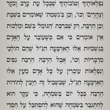
נִפְלְאוֹתֶיךָ וְטוֹבוֹתֶיךָ שֶׁבְּכָל עֵת עֶרֶב וָבֹקֶר
וְצָהֳרָיִם' וְכוּ', וְכֵן בְּ'נִשְׁמַת' שֶׁאוֹמְרִים בְּשַׁבָּת
וְכֵן הַרְבֵּה, רַק שֶׁבִּרְכַּת 'הַגּוֹמֵל' בְּשֵׁם וּמַלְכוּת
אֵין אוֹמְרִים כִּי אִם כְּשֶׁעוֹבֵר עַל הָאָדָם
בְּגַשְׁמִיּוּת אֵלּוּ הָאַרְבָּעָה הַנַּ"ל שֶׁהֵם הוֹלְכֵי
מִדְבָּרִיּוֹת וְכוּ', אֲבָל הַרְבֵּה הַרְבֵּה נִסִּים
וְנִפְלָאוֹת עוֹבְרִין עַל כָּל אָדָם מֵעֵין אֵלּוּ
הָאַרְבָּעָה הַנַּ"ל, שֶׁבִּשְׁבִיל זֶה חַיָּבִין לְהוֹדוֹת
הַרְבֵּה בְּכָל יוֹם בְּשִׂמְחָה, כִּי עִקָּר הוּא
לְהִתְגַּבֵּר בַּשִּׂמְחָה שֶׁהוּא לְהִסְתַּכֵּל עַל חַסְדֵי