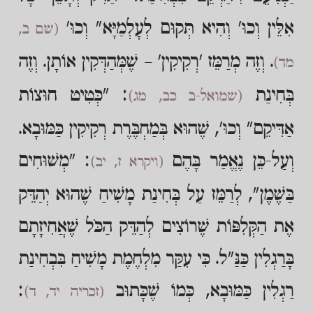
אִלֵּין וְכוּ' וְהִיא תְּקוּם לְעָלְמַיָּא" וְכוּ'
(שם ב,
. וְזֶה מְרַמֵּז 'רְקִיקִין' – שֶׁמְּהַדְּקִין אוֹתָן. וְזֶה
מד)
בְּחִינַת
: "כְּטִיט חוּצוֹת
(שמואל-ב כב, מג)
אַדִּיקֵם" וְכוּ', שֶׁהוּא בְּמַחְבֶּרֶת רְקִיקִין כַּמּוּבָא.
וְעַל-כֵּן נֶאֱמַר בָּהֶם
: "מְשׁוּחִים
(ויקרא ז, יב)
בַּשֶׁמֶן", לְרַמֵּז עַל בְּחִינַת מָשִׁיחַ שֶׁהוּא יְהַדֵּק
אֶת הַקְּלִפּוֹת שֶׁרוֹצִים לְהַדֵּק הַכֹּל שֶׁאֲחִיזָתָם
בָּרַגְלִין כַּנַּ"ל. כִּי עִקַּר מִלְחֶמֶת מָשִׁיחַ בִּבְחִינַת
רַגְלִין כַּמּוּבָא, כְּמוֹ שֶׁכָּתוּב
:
(זכריה יד, ד)