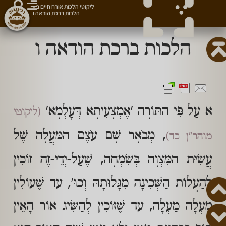
ליקוטי הלכות אורח חיים ב
»
הלכות ברכת הודאה ו
הלכות ברכת הודאה ו
א עַל-פִּי הַתּוֹרָה 'אֶמְצָעִיתָא דְּעָלְמָא'
(ליקוטי
, מְבֹאָר שָׁם עֹצֶם הַמַּעֲלָה שֶׁל
מוהר"ן כד)
עֲשִׂיַּת הַמִּצְוָה בְּשִׂמְחָה, שֶׁעַל-יְדֵי-זֶה זוֹכִין
לְהַעֲלוֹת הַשְּׁכִינָה מִגָּלוּתָהּ וְכוּ', עַד שֶׁעוֹלִין
מַעְלָה מַעְלָה, עַד שֶׁזּוֹכִין לְהַשִּׂיג אוֹר הָאֵין