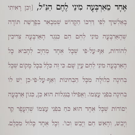
אֶחָד מֵאַרְבָּעָה מִינֵי לֶחֶם הַנַּ"ל,
[וְכֵן רָאִיתִי
בָּאַלְשִׁיךְ לְפִי דַּרְכּוֹ הַקָּדוֹשׁ שֶׁמְּבָאֵר בְּפָרָשַׁת תּוֹדָה
שֶׁהָאַרְבָּעָה מִינֵי לֶחֶם הֵם כְּנֶגֶד הָאַרְבָּעָה צְרִיכִין
לְהוֹדוֹת, אַף-עַל-פִּי שֶׁכָּל אֶחָד מְחֻיָּב לְהָבִיא כָּל
הָאַרְבָּעָה מִינֵי לֶחֶם עַיֵּן שָׁם. כִּי זֶה כְּלָל בְּכָל מָקוֹם שֶׁכָּל
בְּחִינָה כְּלוּלָה מִכָּל הַבְּחִינוֹת וְאַף-עַל-פִּי-כֵן יֵשׁ לוֹ
בְּחִינָה בִּפְנֵי עַצְמוֹ. וַאֲפִילּוּ בַּנִּגְלוֹת הוּא כֵּן, כְּגוֹן אַרְבָּעָה
יְסוֹדוֹת שֶׁכָּל אֶחָד הוּא כֹּחַ בִּפְנֵי עַצְמוֹ שֶׁהֶעָפָר קַר
וְיָבֵשׁ, וְהָאֵשׁ חַם וְיָבֵשׁ וְכוּ'. וְכָל אֶחָד כָּלוּל מִכֻּלָּם.