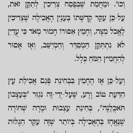
וְכוּ'. וּמֵחֲמַת שֶׁבְּפֶסַח צְרִיכִין לְתַקֵּן זֹאת,
עַל-כֵּן עִקַּר קְדֻשָּׁתוֹ בְּעִנְיַן הָאֲכִילָה שֶׁצְּרִיכִין
לֶאֱכֹל מַצָּה, וְחָמֵץ אִסּוּרוֹ חָמוּר מְאֹד כִּי עֲדַיִן
לֹא נִתְתַּקֵּן הַמְסַדֵּר וְהַמְיַשֵּׁב, וְאָז אָסוּר
לְהַחֲמִיץ הַמֹּחַ כְּלָל.
וְעַל-כֵּן אָז הֶחָמֵץ בִּבְחִינַת פְּגַם אֲכִילַת עֵץ
הַדַּעַת טוֹב וָרָע, שֶׁעַל-יְדֵי-זֶה נִגְזַר "בְּעִצָּבוֹן
תֹּאכֲלֶנָּה", בְּחִינַת עַצְבוּת וּמָרָה שְׁחוֹרָה
שֶׁנֶּאֱחָז בְּהָאֲכִילָה בְּיוֹתֵר שֶׁזֶּה עִקַּר הַגָּלוּת