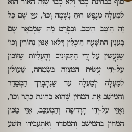
סוֹף בִּבְחִינַת מָטִי וְלָא מָטִי שֶׁזֶּה הָאוֹר הוּא
לְמַעְלָה מִנֶּפֶשׁ רוּחַ נְשָׁמָה וְכוּ', עַיֵּן שָׁם כָּל
זֶה הֵיטֵב הֵיטֵב. וּבִפְרָט מַה שֶּׁמְּבֹאָר שָׁם
בְּעִנְיַן הַתִּשְׁעָה הֵיכָלִין דְּלָאו אִנּוּן נְהוֹרִין וְכוּ'
שֶׁנַּעֲשִׂין עַל-יְדֵי הַתִּקּוּנִים וְהָעֲלִיּוֹת שֶׁזּוֹכִין
עַל-יְדֵי עֲשִׂיַּת הַמִּצְוָה בְּשִׂמְחָה, שֶׁעוֹלִין
לְמַעְלָה לְמַעְלָה עַד שֶׁנִּתְבָּרֵךְ הַמְסַדֵּר
וְהַמְיַשֵּׁב אֶת הַמֹּחִין שֶׁהוּא בְּחִינַת כֶּתֶר וְכוּ',
וַאֲזַי עַל-יְדֵי הָרְדִיפָה וְהַמְעַכֵּב, אֲזַי מַכִּין
הַמֹּחִין בְּהַמְיַשֵּׁב וְהַמְסַדֵּר וְאִתְעֲבִידוּ תֵּשַׁע