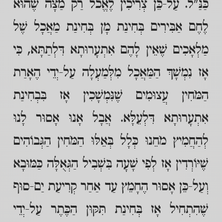
כַּנַּ"ל. עַל-כֵּן צְרִיכִין לֶאֱכֹל רַק מַצָּה שֶׁהוּא
לֶחֶם אַבִּירִים בְּחִינַת מָן בְּחִינַת מַאֲכָל שֶׁל
מַלְאָכִים שֶׁאֵין לָהֶם אִתְעָרוּתָא דִּלְתַתָּא, כִּי
אָז נִמְשָׁךְ הַמַּאֲכָל מִלְּמַעְלָה עַל-יְדֵי הֶאָרַת
הַמֹּחִין עֲצוּמִים שֶׁנִּמְשָׁכִין אָז בִּבְחִינַת
אִתְעָרוּתָא דִּלְעֵלָּא. אֲבָל אָנוּ אָסוּר לָנוּ
לְהַחֲמִיץ מֹחֵנוּ כְּלָל בְּאֵלּוּ הַמֹּחִין הַגְּבוֹהִים
שֶׁיּוֹרְדִין אָז לְפִי שָׁעָה בִּשְׁבִיל הַגְּאֻלָּה כַּמּוּבָא
וְעַל-כֵּן אָסוּר הֶחָמֵץ עַד אַחַר קְרִיעַת יַם-סוּף
שֶׁהִתְחִיל אָז בְּחִינַת תִּקּוּן הַכֶּתֶר עַל-יְדֵי