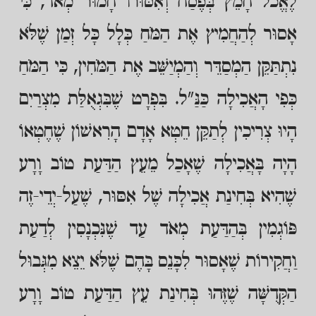
לֶאֱכֹל חָמֵץ בְּפֶסַח וְאִסּוּרוֹ חָמוּר מְאֹד, כִּי
אָסוּר לְהַחֲמִיץ אֶת הַמֹּחַ כְּלָל כָּל זְמַן שֶׁלֹּא
נִתְתַּקֵּן הַמְסַדֵּר וְהַמְיַשֵּׁב אֶת הַמֹּחִין, כִּי הַמֹּחַ
כְּפִי הָאֲכִילָה כַּנַּ"ל. בִּפְרָט שֶׁבִּגְאֻלַּת מִצְרַיִם
הָיוּ צְרִיכִין לְתַקֵּן חֵטְא אָדָם הָרִאשׁוֹן שֶׁחֶטְאוֹ
הָיָה בָּאֲכִילָה שֶׁאָכַל מֵעֵץ הַדַּעַת טוֹב וָרָע
שֶׁהִיא בְּחִינַת אֲכִילָה שֶׁל אִסּוּר, שֶׁעַל-יְדֵי-זֶה
פּוֹגְמִין בְּהַדַּעַת מְאֹד עַד שֶׁנִּכְנָסִין לְדַעַת
וַחֲקִירוֹת שֶׁאָסוּר לִכָּנֵס בָּהֶם שֶׁלֹּא יֵצֵא מִגְּבוּל
הַקְּדֻשָּׁה שֶׁזֶּהוּ בְּחִינַת עֵץ הַדַּעַת טוֹב וָרָע