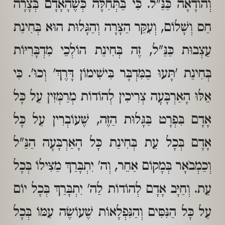
וְהוֹדָאָה כַּנַּ"ל. כִּי בַּתְּחִלָּה כְּשֶׁהָאָדָם בְּצָרָה
חַס וְשָׁלוֹם, וְעִקַּר הַצָּרָה וְהַגָּלוּת הוּא בְּחִינַת
עַצְבוּת כַּנַּ"ל, זֶה בְּחִינַת הוֹלְכֵי מִדְבָּרִיּוֹת
בְּחִינַת 'תָּעוּ בַמִּדְבָּר בִּישִׁימוֹן דָּרֶךְ' וְכוּ'. כִּי
אֵלּוּ הָאַרְבָּעָה צְרִיכִין לְהוֹדוֹת מְרַמְּזִין עַל כָּל
אָדָם בִּפְרָט בַּגָּלוּת הַזֶּה, שֶׁעוֹבְרִין עַל כָּל
אָדָם בְּכָל עֵת בְּחִינַת כָּל הָאַרְבָּעָה הַנַּ"ל
וְכַמְבֹאָר בְּמָקוֹם אַחֵר, וְה' יִתְבָּרַךְ מַצִּילוֹ בְּכָל
עֵת. וְחַיָּב אָדָם לְהוֹדוֹת לַה' יִתְבָּרַךְ בְּכָל יוֹם
עַל כָּל הַנִּסִּים וְהַנִּפְלָאוֹת שֶׁעוֹשֶׂה עִמּוֹ בְּכָל