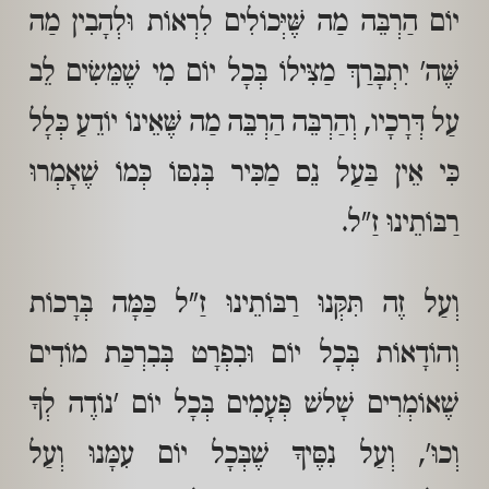
יוֹם הַרְבֵּה מַה שֶּׁיְּכוֹלִים לִרְאוֹת וּלְהָבִין מַה
שֶּׁה' יִתְבָּרַךְ מַצִּילוֹ בְּכָל יוֹם מִי שֶׁמֵּשִׂים לֵב
עַל דְּרָכָיו, וְהַרְבֵּה הַרְבֵּה מַה שֶּׁאֵינוֹ יוֹדֵעַ כְּלָל
כִּי אֵין בַּעַל נֵס מַכִּיר בְּנִסּוֹ כְּמוֹ שֶׁאָמְרוּ
רַבּוֹתֵינוּ זַ"ל.
וְעַל זֶה תִּקְּנוּ רַבּוֹתֵינוּ זַ"ל כַּמָּה בְּרָכוֹת
וְהוֹדָאוֹת בְּכָל יוֹם וּבִפְרָט בְּבִרְכַּת מוֹדִים
שֶׁאוֹמְרִים שָׁלשׁ פְּעָמִים בְּכָל יוֹם 'נוֹדֶה לְךָ
וְכוּ', וְעַל נִסֶּיךָ שֶׁבְּכָל יוֹם עִמָּנוּ וְעַל