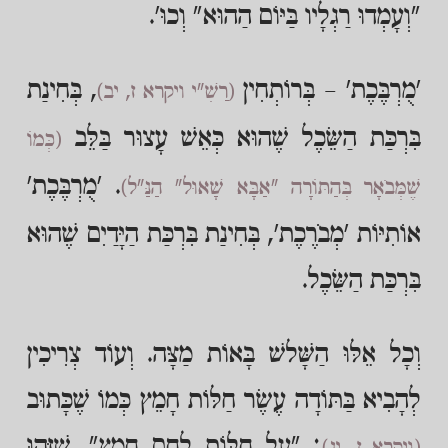
"וְעָמְדוּ רַגְלָיו בַּיּוֹם הַהוּא" וְכוּ'.
'מֻרְבֶּכֶת' – בְּרוֹתְחִין
, בְּחִינַת
(רַשִׁ"י ויקרא ז, יב)
בִּרְכַּת הַשֵּׂכֶל שֶׁהוּא כְּאֵשׁ עָצוּר בַּלֵּב
(כְּמוֹ
. 'מֻרְבֶּכֶת'
שֶׁמְּבֹאָר בְּהַתּוֹרָה "אַבָּא שָׁאוּל" הַנַּ"ל)
אוֹתִיּוֹת 'מְבֹרֶכֶת', בְּחִינַת בִּרְכַּת הַיָּדַיִם שֶׁהוּא
בִּרְכַּת הַשֵּׂכֶל.
וְכָל אֵלּוּ הַשָּׁלשׁ בָּאוֹת מַצָּה. וְעוֹד צְרִיכִין
לְהָבִיא בַּתּוֹדָה עֶשֶׂר חַלּוֹת חָמֵץ כְּמוֹ שֶׁכָּתוּב
: "עַל חַלּוֹת לֶחֶם חָמֵץ", שֶׁזֶּהוּ