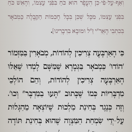
וְאַף-עַל-פִּי-כֵן הֶעָפָר הוּא כֹּחַ בִּפְנֵי עַצְמוֹ, וְהָאֵשׁ כֹּחַ
בִּפְנֵי עַצְמוֹ, מִכָּל שֶׁכֵּן בְּכָל חָכְמוֹת הַקַּבָּלָה כַּמְבֹאָר
.
בְּכִתְבֵי הָאֲרִ"י זַ"ל וּמוּבָא בִּדְבָרֵינוּ]
כִּי הָאַרְבָּעָה צְרִיכִין לְהוֹדוֹת, מְבֹאָרִין בַּמִּזְמוֹר
'הוֹדוּ' כַּמְבֹאָר בַּגְּמָרָא שֶׁמִּשָּׁם לָמְדוּ שֶׁאֵלּוּ
הָאַרְבָּעָה צְרִיכִין לְהוֹדוֹת, וְהֵם הוֹלְכֵי
מִדְבָּרִיּוֹת כְּמוֹ שֶׁכָּתוּב "תָּעוּ בַמִּדְבָּר" וְכוּ'.
וְזֶה כְּנֶגֶד בְּחִינַת מַלְכוּת שֶׁיּוֹצְאָה מֵהַגָּלוּת
עַל-יְדֵי שִׂמְחַת הַמִּצְוָה שֶׁהוּא בְּחִינַת תּוֹדָה