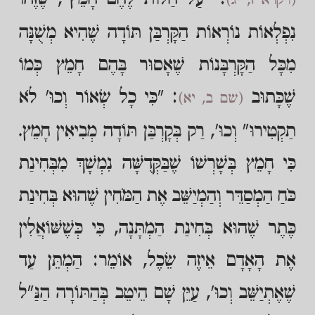
(ויקרא ז, יג)
נִפְלְאוֹת נוֹרְאוֹת הַקָּרְבַּן תּוֹדָה שֶׁהִיא מְשֻׁנָּה
מִכָּל הַקָּרְבָּנוֹת שֶׁאָסוּר בָּהֶם חָמֵץ כְּמוֹ
שֶׁכָּתוּב
: "כִּי כָל שְׂאוֹר וְכוּ' לֹא
(שם ב, יא)
תַקְטִירוּ" וְכוּ', רַק בְּקָרְבַּן תּוֹדָה מְבִיאִין חָמֵץ.
כִּי חָמֵץ בְּשָׁרְשׁוֹ שֶׁבַּקְּדֻשָּׁה נִמְשָׁךְ מִבְּחִינַת
כֹּחַ הַמְסַדֵּר וְהַמְיַשֵּׁב אֶת הַמֹּחִין שֶׁהוּא בְּחִינַת
כֶּתֶר שֶׁהוּא בְּחִינַת הַמְתָּנָה, כִּי כְּשֶׁשּׁוֹאֲלִין
אֶת הָאָדָם אֵיזֶה שֵׂכֶל, אוֹמֵר: הַמְתֵּן עַד
שֶׁאֶתְיַשֵּׁב וְכוּ', עַיֵּן שָׁם הֵיטֵב בְּהַתּוֹרָה הַנַּ"ל