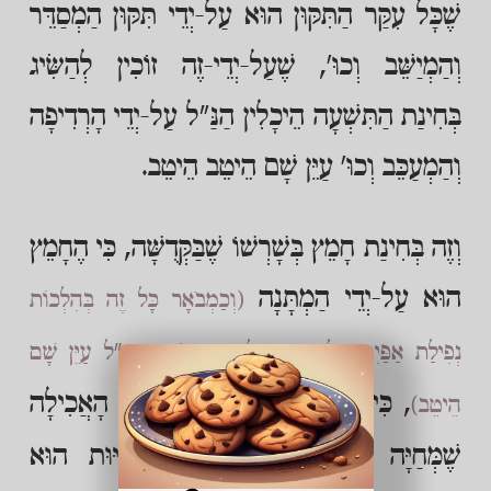
שֶׁכָּל עִקַּר הַתִּקּוּן הוּא עַל-יְדֵי תִּקּוּן הַמְסַדֵּר
וְהַמְיַשֵּׁב וְכוּ', שֶׁעַל-יְדֵי-זֶה זוֹכִין לְהַשִּׂיג
בְּחִינַת הַתִּשְׁעָה הֵיכָלִין הַנַּ"ל עַל-יְדֵי הָרְדִיפָה
וְהַמְעַכֵּב וְכוּ' עַיֵּן שָׁם הֵיטֵב הֵיטֵב.
וְזֶה בְּחִינַת חָמֵץ בְּשָׁרְשׁוֹ שֶׁבַּקְּדֻשָּׁה, כִּי הֶחָמֵץ
הוּא עַל-יְדֵי הַמְתָּנָה
(וְכַמְבֹאָר כָּל זֶה בְּהִלְכוֹת
נְפִילַת אַפַּיִם הֲלָכָה ד עַל-פִּי הַתּוֹרָה הַנַּ"ל עַיֵּן שָׁם
, כִּי הַמֹּחַ וְהַדַּעַת נִמְשָׁךְ כְּפִי הָאֲכִילָה
הֵיטֵב)
שֶׁמְּחַיָּה אֶת הָאָדָם, שֶׁעִקַּר הַחִיּוּת הוּא