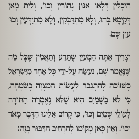
הֵיכָלִין דְּלָאו אִנּוּן נְהוֹרִין וְכוּ', וְלֵית מָאן
דְּקַיְמָא בְּהוּ, וְלָא מִתְדַּבְּקִין, וְלָא מִתְיַדְּעִין וְכוּ'
עַיֵּן שָׁם.
וְצָרִיךְ אַתָּה הַמְעַיֵּן שֶׁתֵּדַע וְתַאֲמִין שֶׁכָּל מַה
שֶּׁנֶּאֱמַר שָׁם, נַעֲשֶׂה עַל-יְדֵי כָּל אֶחָד מִיִּשְׂרָאֵל
כְּשֶׁזּוֹכֶה לְהִתְגַּבֵּר לַעֲשׂוֹת הַמִּצְוָה בְּשִׂמְחָה,
כִּי לֹא בַשָּׁמַיִם הִיא שֶׁלֹּא נֶאֶמְרָה הַתּוֹרָה
לְעוֹלֵי שָׁמַיִם וְכוּ', כִּי קָרוֹב אֵלֵינוּ הַדָּבָר מְאֹד
וְכוּ'. וְאֵין כָּאן מְקוֹמוֹ לְהַרְחִיב הַדִּבּוּר בָּזֶה: