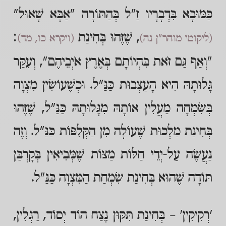
כַּמּוּבָא בִּדְבָרָיו זַ"ל בְּהַתּוֹרָה "אַבָּא שָׁאוּל"
, שֶׁזֶּהוּ בְּחִינַת
:
(ליקוטי מוהר"ן נה)
(ויקרא כו, מד)
"וְאַף גַּם זֹאת בִּהְיוֹתָם בְּאֶרֶץ אֹיְבֵיהֶם", וְעִקַּר
גָּלוּתָהּ הִיא הָעַצְבוּת כַּנַּ"ל. וּכְשֶׁעוֹשִׂין מִצְוָה
בְּשִׂמְחָה מַעֲלִין אוֹתָהּ מִגָּלוּתָהּ כַּנַּ"ל, שֶׁזֶּהוּ
בְּחִינַת מַלְכוּת שֶׁעוֹלָה מִן הַקְּלִפּוֹת כַּנַּ"ל. וְזֶה
נַעֲשֶׂה עַל-יְדֵי חַלּוֹת מַצּוֹת שֶׁמְּבִיאִין בְּקָרְבַּן
תּוֹדָה שֶׁהוּא בְּחִינַת שִׂמְחַת הַמִּצְוָה כַּנַּ"ל.
'רְקִיקִין' – בְּחִינַת תִּקּוּן נֶצַח הוֹד יְסוֹד, רַגְלִין,