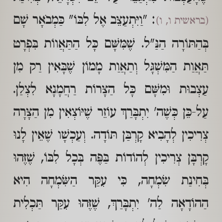
: "וַיִּתְעַצֵּב אֶל לִבּוֹ" כַּמְבֹאָר שָׁם
(בראשית ו, ו)
בְּהַתּוֹרָה הַנַּ"ל. שֶׁמִּשָּׁם כָּל הַתַּאֲווֹת בִּפְרָט
תַּאֲוַת הַמִּשְׁגָּל וְתַאֲוַת מָמוֹן שֶׁבָּאִין רַק מִן
עַצְבוּת וּמִשָּׁם כָּל הַצָּרוֹת רַחֲמָנָא לִצְלַן.
עַל-כֵּן כְּשֶׁה' יִתְבָּרַךְ עוֹזֵר שֶׁיּוֹצְאִין מִן הַצָּרָה
צְרִיכִין לְהָבִיא קָרְבַּן תּוֹדָה. וְעַכְשָׁו שֶׁאֵין לָנוּ
קָרְבָּן צְרִיכִין לְהוֹדוֹת בַּפֶּה בְּכָל לִבּוֹ, שֶׁזֶּהוּ
בְּחִינַת שִׂמְחָה, כִּי עִקַּר הַשִּׂמְחָה הִיא
הַהוֹדָאָה לַה' יִתְבָּרַךְ, שֶׁזֶּהוּ עִקַּר תַּכְלִית