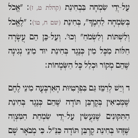
עַל-יְדֵי שִׂמְחָה בִּבְחִינַת
: "אֱכֹל
(קהלת ט, ז)
בְּשִׂמְחָה לַחְמֶךָ", בְּחִינַת
: "לֶאֱכֹל
(שם ח, טו)
וְלִשְׁתּוֹת וְלִשְׂמֹחַ" וְכוּ'. וְעַל-כֵּן הֵם עֲשָׂרָה
חַלּוֹת מִכָּל מִין כְּנֶגֶד בְּחִינַת יוּד מִינֵי נְגִינָה
שֶׁהֵם מְקוֹר וּכְלַל כָּל הַשְּׂמָחוֹת:
ד וְיֵשׁ לְרַמֵּז גַּם בִּפְרָטִיּוּת הָאַרְבָּעָה מִינֵי לֶחֶם
שֶׁמְּבִיאִין בְּקָרְבַּן תּוֹדָה שֶׁהֵם כְּנֶגֶד בְּחִינַת
הַתִּקּוּנִים שֶׁנַּעֲשִׂין עַל-יְדֵי שִׂמְחַת הַמִּצְוָה
שֶׁזֶּהוּ בְּחִינַת קָרְבַּן תּוֹדָה כַּנַּ"ל. כִּי מְבֹאָר שָׁם