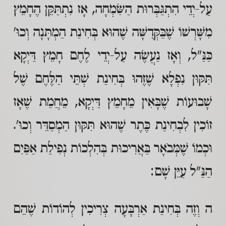
עַל-יְדֵי הִתְגַּבְּרוּת הַשִּׂמְחָה, אָז נִתְתַּקֵּן הֶחָמֵץ
מִשָּׁרְשׁוֹ שֶׁבַּקְּדֻשָּׁה שֶׁהוּא בְּחִינַת הַמְתָּנָה וְכוּ'
כַּנַּ"ל, וְאָז נַעֲשֶׂה עַל-יְדֵי לֶחֶם חָמֵץ דַּיְקָא
תִּקּוּן נִפְלָא שֶׁזֶּהוּ בְּחִינַת שְׁתֵּי הַלֶּחֶם שֶׁל
שָׁבוּעוֹת שֶׁבָּאִין מֵחָמֵץ דַּיְקָא, מֵחֲמַת שֶׁאָז
זוֹכִין לִבְחִינַת כֶּתֶר שֶׁהוּא תִּקּוּן הַמְסַדֵּר וְכוּ'.
וּכְמוֹ שֶׁמְּבֹאָר בַּאֲרִיכוּת בְּהִלְכוֹת נְפִילַת אַפַּיִם
הַנַּ"ל עַיֵּן שָׁם:
ה וְזֶה בְּחִינַת אַרְבָּעָה צְרִיכִין לְהוֹדוֹת שֶׁהֵם