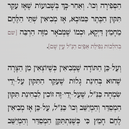
הַסְּפִירָה וְכוּ'. וְאַחַר-כָּךְ בְּשָׁבוּעוֹת שֶׁאָז עִקַּר
תִּקּוּן הַכֶּתֶר כַּמּוּבָא, אָז מְבִיאִין שְׁתֵּי הַלֶּחֶם
מֵחָמֵץ דַּיְקָא, וּכְמוֹ שֶׁמְּבֹאָר מִזֶּה הַרְבֵּה
[שם
.
בְּהִלְכוֹת נְפִילַת אַפַּיִם הַנַּ"ל עַיֵּן שָׁם]
וְעַל-כֵּן הַתּוֹדָה שֶׁמְּבִיאִין כְּשֶׁיּוֹצְאִין מִן הַצָּרָה
שֶׁהוּא בְּחִינַת גָּלוּת שֶׁעִקַּר הַתִּקּוּן עַל-יְדֵי
שִׂמְחָה כַּנַּ"ל, שֶׁעַל-יְדֵי-זֶה זוֹכִין לִבְחִינַת תִּקּוּן
הַמְסַדֵּר וְהַמְיַשֵּׁב וְכוּ' כַּנַּ"ל, עַל-כֵּן אָז מְבִיאִין
לֶחֶם חָמֵץ כִּי כְּשֶׁנִּתְתַּקֵּן הַמְסַדֵּר וְהַמְיַשֵּׁב