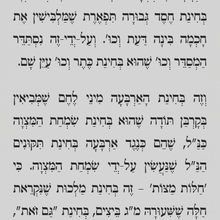
בְּחִינַת חֶסֶד גְּבוּרָה תִּפְאֶרֶת שֶׁמַּלְבִּישִׁין אֶת
חָכְמָה בִּינָה דַּעַת וְכוּ'. וְעַל-יְדֵי-זֶה נִסְתַּדֵּר
הַמְסַדֵּר וְכוּ' שֶׁהוּא בְּחִינַת כֶּתֶר וְכוּ' עַיֵּן שָׁם.
וְזֶה בְּחִינַת הָאַרְבָּעָה מִינֵי לֶחֶם שֶׁמְּבִיאִין
בְּקָרְבַּן תּוֹדָה שֶׁהוּא בְּחִינַת שִׂמְחַת הַמִּצְוָה
כַּנַּ"ל, שֶׁהֵם כְּנֶגֶד אַרְבָּעָה בְּחִינַת תִּקּוּנִים
הַנַּ"ל שֶׁנַּעֲשִׂין עַל-יְדֵי שִׂמְחַת הַמִּצְוָה. כִּי
'חַלּוֹת מַצּוֹת' – זֶה בְּחִינַת מַלְכוּת שֶׁנִּקְרֵאת
חַלָּה שֶׁשִּׁעוּרָהּ מ"ג בֵּיצִים, בְּחִינַת "גַּם זֹאת",