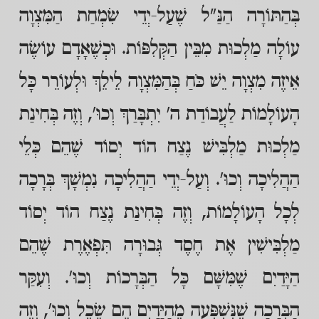
בְּהַתּוֹרָה הַנַּ"ל שֶׁעַל-יְדֵי שִׂמְחַת הַמִּצְוָה
עוֹלָה מַלְכוּת מִבֵּין הַקְּלִפּוֹת. וּכְשֶׁאָדָם עוֹשֶׂה
אֵיזֶה מִצְוָה יֵשׁ כֹּחַ בְּהַמִּצְוָה לֵילֵךְ וּלְעוֹרֵר כָּל
הָעוֹלָמוֹת לַעֲבוֹדַת ה' יִתְבָּרַךְ וְכוּ', וְזֶה בְּחִינַת
מַלְכוּת מַלְבִּישׁ נֶצַח הוֹד יְסוֹד שֶׁהֵם כְּלֵי
הַהֲלִיכָה וְכוּ'. וְעַל-יְדֵי הַהֲלִיכָה נִמְשָׁךְ בְּרָכָה
לְכָל הָעוֹלָמוֹת, וְזֶה בְּחִינַת נֶצַח הוֹד יְסוֹד
מַלְבִּישִׁין אֶת חֶסֶד גְּבוּרָה תִּפְאֶרֶת שֶׁהֵם
הַיָּדַיִם שֶׁמִּשָּׁם כָּל הַבְּרָכוֹת וְכוּ'. וְעִקַּר
הַבְּרָכָה שֶׁנִּשְׁפְּעָה מֵהַיָּדַיִם הֵם שֵׂכֶל וְכוּ', וְזֶה