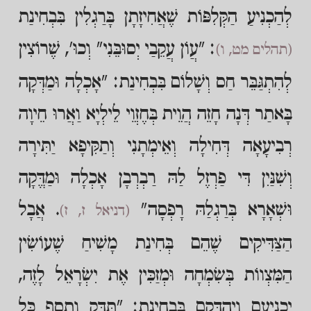
לְהַכְנִיעַ הַקְּלִפּוֹת שֶׁאֲחִיזָתָן בָּרַגְלִין בִּבְחִינַת
: "עֲוֹן עֲקֵבַי יְסוּבֵּנִי" וְכוּ', שֶׁרוֹצִין
(תהלים מט, ו)
לְהִתְגַּבֵּר חַס וְשָׁלוֹם בִּבְחִינַת: "אָכְלָה וּמַדְּקָה
בָּאתַר דְּנָה חָזֵה הֲוֵית בְּחֶזְוֵי לֵילְיָא וַאֲרוּ חֵיוָה
רְבִיעָאָה דְּחִילָה וְאֵימְתָנִי וְתַקִּיפָא יַתִּירָה
וְשִׁנַּיִן דִּי פַרְזֶל לַהּ רַבְרְבָן אָכְלָה וּמַדֱּקָה
וּשְׁאָרָא בְּרַגְלַהּ רָפְסָה"
. אֲבָל
(דניאל ז, ז)
הַצַּדִּיקִים שֶׁהֵם בְּחִינַת מָשִׁיחַ שֶׁעוֹשִׂין
הַמִּצְווֹת בְּשִׂמְחָה וּמְזַכִּין אֶת יִשְׂרָאֵל לָזֶה,
יַכְנִיעֵם וִיהַדְּקֵם בִּבְחִינַת: "תַּדִּק וְתָסֵף כָּל