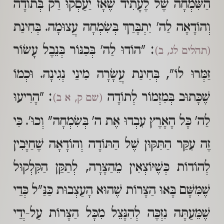
הַשִּׂמְחָה שֶׁל לֶעָתִיד שֶׁאָז יַעַסְקוּ רַק בְּתוֹדָה
וְהוֹדָאָה לַה' יִתְבָּרַךְ בְּשִׂמְחָה עֲצוּמָה. בְּחִינַת
: "הוֹדוּ לַה' בְּכִנּוֹר בְּנֵבֶל עָשׂוֹר
(תהלים לג, ב)
זַמְּרוּ לוֹ", בְּחִינַת עֲשָׂרָה מִינֵי נְגִינָה. וּכְמוֹ
שֶׁכָּתוּב בְּמִזְמוֹר לְתוֹדָה
: "הָרִיעוּ
(שם ק, א ב)
לַה' כָּל הָאָרֶץ עִבְדוּ אֶת ה' בְּשִׂמְחָה" וְכוּ'. כִּי
זֶה עִקַּר הַתִּקּוּן שֶׁל הַתּוֹדָה וְהוֹדָאָה שֶׁחַיָּבִין
לְהוֹדוֹת כְּשֶׁיּוֹצְאִין מֵהַצָּרָה, לְתַקֵּן הַקִּלְקוּל
שֶׁמִּשָּׁם בָּאוּ הַצָּרוֹת שֶׁהוּא הָעַצְבוּת כַּנַּ"ל כְּדֵי
שֶׁמֵּעַתָּה נִזְכֶּה לְהִנָּצֵל מִכָּל הַצָּרוֹת עַל-יְדֵי