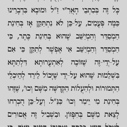
כָּל זֶה בְּכִתְבֵי הָאֲרִ"י זַ"ל וּמוּבָא בִּדְבָרֵינוּ
כַּמָּה פְּעָמִים, עַל-כֵּן לֹא נִתְתַּקֵּן אָז בְּחִינַת
הַמְסַדֵּר וְהַמְיַשֵּׁב שֶׁהוּא בְּחִינַת כֶּתֶר, כִּי
הַמְסַדֵּר וְהַמְיַשֵּׁב אִי אֶפְשָׁר לְתַקֵּן כִּי אִם
עַל-יְדֵי-זֶה שֶׁזּוֹכֶה לְאִתְעָרוּתָא דִּלְתַתָּא
בִּשְׁלֵמוּת שֶׁהוּא עַל-יְדֵי שֶׁיָּכוֹל לֵירֵד לְהֵיכְלֵי
הַתְּמוּרוֹת וּלְהַעֲלוֹת הַקְּדֻשָּׁה מִשָּׁם וְכוּ', שֶׁזֶּהוּ
בְּחִינַת מִי יֵימַר וְכוּ' כַּנַּ"ל. וְעַל-כֵּן הֻכְרְחוּ
לָצֵאת מִשָּׁם בְּחִפָּזוֹן. וּבִשְׁבִיל זֶה אֲסוּרִים