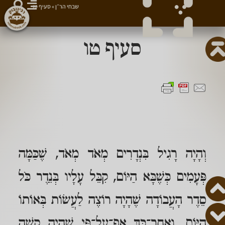
שבחי הר״ן
»
סעיף טו
סעיף טו
וְהָיָה רָגִיל בִּנְדָרִים מְאֹד מְאֹד, שֶׁכַּמָּה
פְּעָמִים כְּשֶׁבָּא הַיּוֹם, קִבֵּל עָלָיו בְּנֵדֶר כֹּל
סֵדֶר הָעֲבוֹדָה שֶׁהָיָה רוֹצֶה לַעֲשׂוֹת בְּאוֹתוֹ
הַיּוֹם, וְאַחַר־כָּךְ אַף־עַל־פִּי שֶׁהָיָה קָשֶׁה