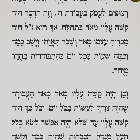
רְצוּפִים לַעֲסֹק בַּעֲבוֹדַת ה'. וְזֶה הַדָּבָר הָיָה
קָשֶׁה עָלָיו מְאֹד בִּתְחִלָּה. אַךְ הוּא ז"ל הָיָה
מַכְרִיחַ עַצְמוֹ מְאֹד וְשִׁבֵּר תַּאֲוָתוֹ וְיָשַׁב כַּמָּה
וְכַמָּה שָׁעוֹת בְּכָל יוֹם בְּהִתְבּוֹדְדוּת בְּחֶדֶר
מְיֻחָד.
וְכֵן הָיָה קָשֶׁה עָלָיו מְאֹד מְאֹד הָעֲבוֹדָה
שֶׁהָיָה צָרִיךְ לַעֲשׂוֹת בְּכֹל יוֹם. וְכֹל כָּךְ הָיָה
קָשֶׁה עָלָיו עַד שֶׁלֹּא הָיָה אֶפְשָׁר לִשָּׂא כְּלָל
הָעֹל מִגֹּדֶל הַכְּבֵדוּת שֶׁהָיָה כָּבֵד וְקָשֶׁה