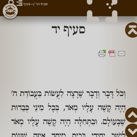
שבחי הר״ן
»
סעיף יד
סעיף יד
וְכֹל דָּבָר וְדָבָר שֶׁרָצָה לַעֲשׂוֹת בַּעֲבוֹדַת ה'
הָיָה קָשֶׁה עָלָיו מְאֹד, בְּכָל מִינֵי כְּבֵדוּת
שֶׁבָּעוֹלָם. וּבַתְּחִלָּה הָיָה קָשֶׁה עָלָיו מְאֹד
לֵישֵׁב יְחִידִי בְּבַיִת מְיֻחָד אֵיזֶה שָׁעוֹת