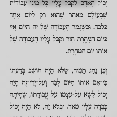
יָכוֹל הָאָדָם לְקַבֵּל עָלָיו כָּל מִינֵי עֲבוֹדוֹת
שֶׁבָּעוֹלָם מֵאַחַר שֶׁהוּא רַק לְיוֹם אֶחָד
בִּלְבַד. וּכְשֶׁגָּמַר הָעֲבוֹדָה שֶׁל זֶה הַיּוֹם אֲזַי
בְּיוֹם הַמָּחֳרָת חָזַר וְקִבֵּל עָלָיו הָעֲבוֹדָה שֶׁל
אוֹתוֹ יוֹם הַמָּחֳרָת.
וְכֵן נָהַג תָּמִיד, שֶׁלֹּא הָיָה חוֹשֵׁב בְּדַעְתּוֹ
כִּי־אִם אוֹתוֹ הַיּוֹם לְבַד וְעַל־יְדֵי־זֶה הָיָה
יָכוֹל לִשָּׂא עַל-עַצְמוֹ עֹל עֲבוֹדָתוֹ, שֶׁהָיְתָה
כְּבֵדָה עָלָיו מְאֹד. וּבְלֹא זֶה, לֹא הָיָה יָכוֹל