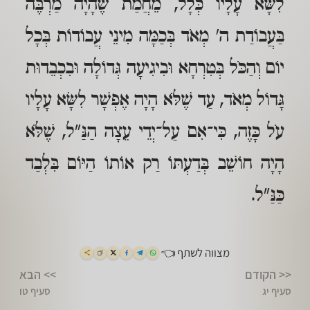
לִשָּׂא עָלָיו כְּלָל, מֵחֲמַת שֶׁהָיָה מַרְבֶּה
בַּעֲבוֹדַת ה' מְאֹד בְּכַמָּה מִינֵי עֲבוֹדוֹת בְּכָל
יוֹם וְהַכֹּל בְּטִרְחָא וּבִיגִיעָה גְּדוֹלָה וּבִכְבֵדוּת
גָּדוֹל מְאֹד, עַד שֶׁלֹּא הָיָה אֶפְשָׁר לִשָּׂא עָלָיו
עֹל כָּזֶה, כִּי־אִם עַל־יְדֵי עֵצָה הַנַּ"ל, שֶׁלֹּא
הָיָה חוֹשֵׁב בְּדַעְתּוֹ רַק אוֹתוֹ הַיּוֹם בִּלְבַד
כַּנַּ"ל.
מצווה לשתף 👈
<< הקודם
>> הבא
סעיף יג
סעיף טו