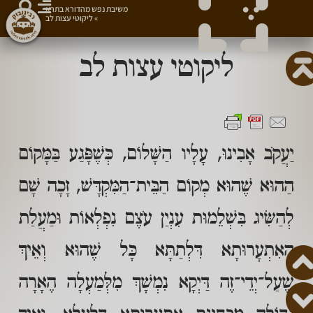
משיבת נפש מהדורא בתרא
»
ליקוטי עצות לב
ליקוטי עצות לב
יַעֲקֹב אָבִינוּ, עָלָיו הַשָּׁלוֹם, כְּשֶׁפָּגַע בַּמָּקוֹם
הַהוּא שֶׁהוּא מְקוֹם הַבֵּית־הַמִּקְדָּשׁ, זָכָה שָׁם
לְהַשִּׂיג בִּשְׁלֵמוּת עִנְיַן עֹצֶם נִפְלְאוֹת וּמַעֲלַת
הָאִתְעָרוּתָא דִּלְתַתָּא כָּל שֶׁהוּא וְאֵיךְ
שֶׁעַל־יְדֵי־זֶה דַּיְקָא נִמְשָׁךְ מִלְּמַעְלָה הֶאָרָה