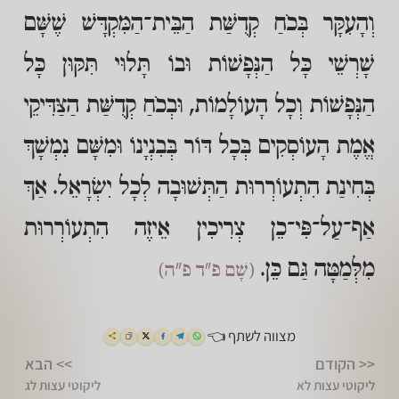
וְהָעִקָּר בְּכֹחַ קְדֻשַּׁת הַבֵּית־הַמִּקְדָּשׁ שֶׁשָּׁם
שָׁרְשֵׁי כָּל הַנְּפָשׁוֹת וּבוֹ תָּלוּי תִּקּוּן כָּל
הַנְּפָשׁוֹת וְכָל הָעוֹלָמוֹת, וּבְכֹחַ קְדֻשַּׁת הַצַּדִּיקֵי
אֱמֶת הָעוֹסְקִים בְּכָל דּוֹר בְּבִנְיָנוֹ וּמִשָּׁם נִמְשָׁךְ
בְּחִינַת הִתְעוֹרְרוּת הַתְּשׁוּבָה לְכָל יִשְׂרָאֵל. אַךְ
אַף־עַל־פִּי־כֵן צְרִיכִין אֵיזֶה הִתְעוֹרְרוּת
מִלְּמַטָּה גַּם כֵּן.
(שָׁם פ"ד פ"ה)
מצווה לשתף 👈
<< הקודם
>> הבא
ליקוטי עצות לא
ליקוטי עצות לג