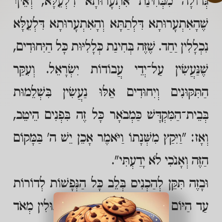
גְּדוֹלָה מִבְּחִינַת אִתְעָרוּתָא דִלְעֵלָּא, וְאֵיךְ
שֶׁהָאִתְעָרוּתָא דִּלְתַתָּא וְהָאִתְעָרוּתָא דִּלְעֵלָּא
נִכְלָלִין יַחַד. שֶׁזֶּה בְּחִינַת כְּלָלִיּוּת כָּל הַיִּחוּדִים,
שֶׁנַּעֲשִׂין עַל־יְדֵי עֲבוֹדוֹת יִשְׂרָאֵל. וְעִקַּר
הַתִּקּוּנִים וְיִחוּדִים אֵלּוּ נַעֲשִׂין בִּשְׁלֵמוּת
בְּבֵית־הַמִּקְדָּשׁ כַּמְבֹאָר כָּל זֶה בִּפְנִים הֵיטֵב,
וְאָז: "וַיִּקַץ מִשְּׁנָתוֹ וַיֹּאמֶר אָכֵן יֵשׁ ה' בַּמָּקוֹם
הַזֶּה וְאָנֹכִי לֹא יָדַעְתִּי".
וּבָזֶה תִּקֵּן לְהַכְנִיס בְּלֵב כָּל הַנְּפָשׁוֹת לְדוֹרוֹת
עַד הַיּוֹם הַזֶּה שֶׁאֲפִלּוּ הַנְּפָשׁוֹת הַנְּפוּלִין מְאֹד