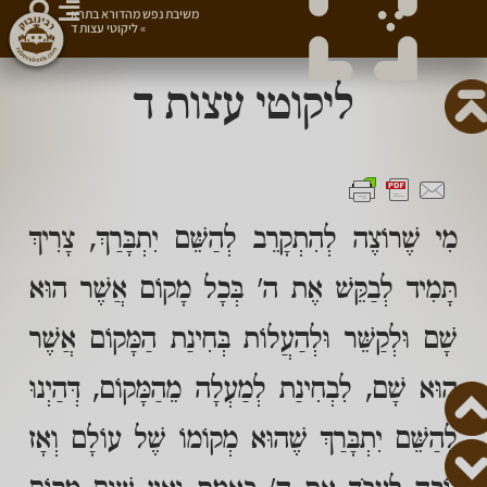
משיבת נפש מהדורא בתרא
»
ליקוטי עצות ד
ליקוטי עצות ד
מִי שֶׁרוֹצֶה לְהִתְקָרֵב לְהַשֵּׁם יִתְבָּרַךְ, צָרִיךְ
תָּמִיד לְבַקֵּשׁ אֶת ה' בְּכָל מָקוֹם אֲשֶׁר הוּא
שָׁם וּלְקַשֵּׁר וּלְהַעֲלוֹת בְּחִינַת הַמָּקוֹם אֲשֶׁר
הוּא שָׁם, לִבְחִינַת לְמַעְלָה מֵהַמָּקוֹם, דְּהַיְנוּ
לְהַשֵּׁם יִתְבָּרַךְ שֶׁהוּא מְקוֹמוֹ שֶׁל עוֹלָם וְאָז