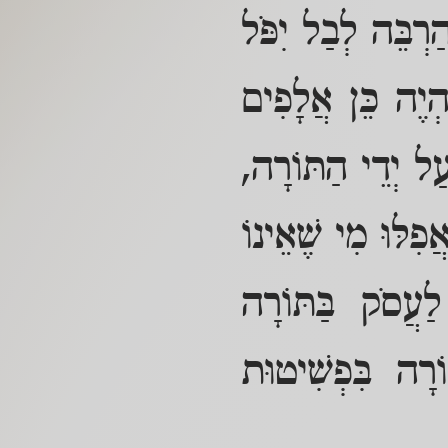
ַרְבֵּה לְבַל יִפֹּל
הְיֶה כֵּן אֲלָפִים
ַל יְדֵי הַתּוֹרָה,
אֲפִלּוּ מִי שֶׁאֵינוֹ
עֲסֹק בַּתּוֹרָה
ֹרָה בִּפְשִׁיטוּת