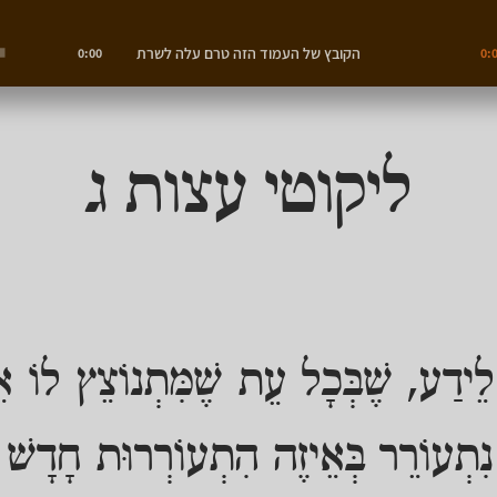
הקובץ של העמוד הזה טרם עלה לשרת
0:00
0:
ליקוטי עצות ג
ֵידַע, שֶׁבְּכָל עֵת שֶׁמִּתְנוֹצֵץ לוֹ א
ְעוֹרֵר בְּאֵיזֶה הִתְעוֹרְרוּת חָדָשׁ לְה