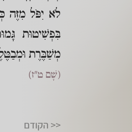
לֹא יִפֹּל מִזֶּה כְ
בִּפְשִׁיטוּת גָּמו
מְשַׁבֶּרֶת וּמְבַטֶּ
(שָׁם ט"ז)
<< הקודם