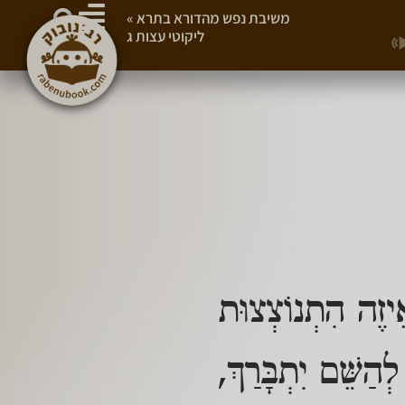
משיבת נפש מהדורא בתרא
»
ליקוטי עצות ג
ֵיזֶה הִתְנוֹצְצוּת
ַשֵּׁם יִתְבָּרַךְ,