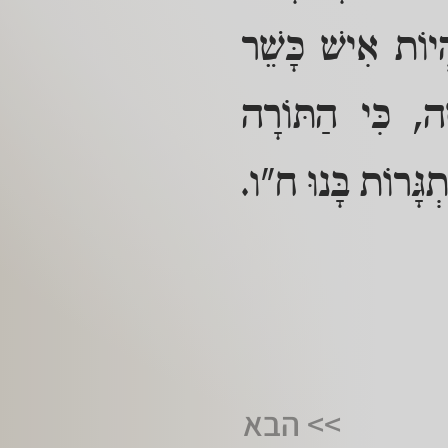
ְיוֹת אִישׁ כָּשֵׁר
ׁה, כִּי הַתּוֹרָה
ְגָּרוֹת בָּנוּ ח"ו.
>> הבא