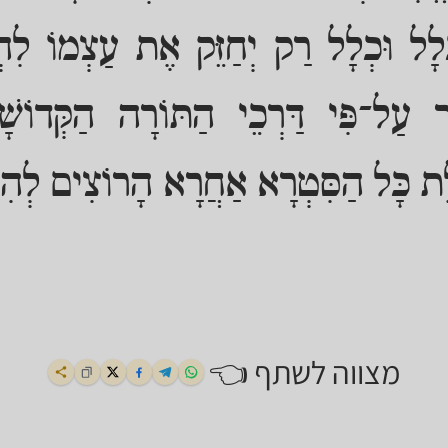
ּלָל וּכְלָל רַק יְחַזֵּק אֶת עַצְמוֹ לִה
ּר עַל־פִּי דַּרְכֵי הַתּוֹרָה הַקְּדוֹשָ
לֶת כָּל הַסִּטְרָא אַחֲרָא הָרוֹצִים לְהִת
מצווה לשתף 👈