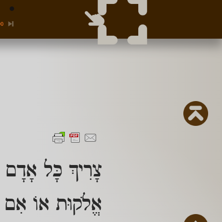
00
צָרִיךְ כָּל אָדָם ל
אֱלֹקוּת אוֹ אִם נִת