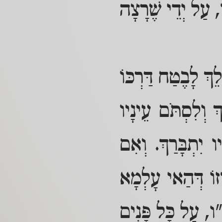
, עַל יְדֵי שֶׁרָצָה
לֵךְ לָבֶטַח דַּרְכּוֹ
ְ וְלִסְתֹּם עֵינָיו
 יִתְבָּרַךְ. וְאִם
וֹ דְּהַאי עָלְמָא
ו, עַל כָּל פָּנִים