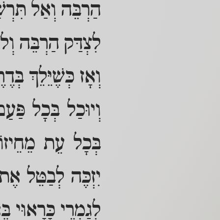
הַרְבֵּה וְאַל תִּרְש
לִצְדַּק הַרְבֵּה וְלֹ
וְאָז כְּשֶׁיֵּלֵךְ בְּ
וְיוּכַל בְּכָל פַּעַ
בְּכָל עֵת מֵחֵיזוֹ 
יִזְכֶּה לְבַטֵּל א
לְגַמְרֵי כָּרָאוּי 