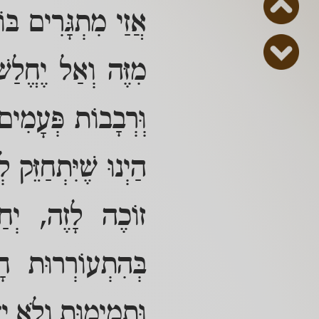
אֲזַי מִתְגָּרִים בּו
מִזֶּה וְאַל יֶחֱלַש
וְּרְבָבוֹת פְּעָמִי
הַיְנוּ שֶׁיִּתְחַזֵּק 
זוֹכֶה לָזֶה, יְח
בְּהִתְעוֹרְרוּת חָ
וּתְמִימוּת וְלֹא יֵ