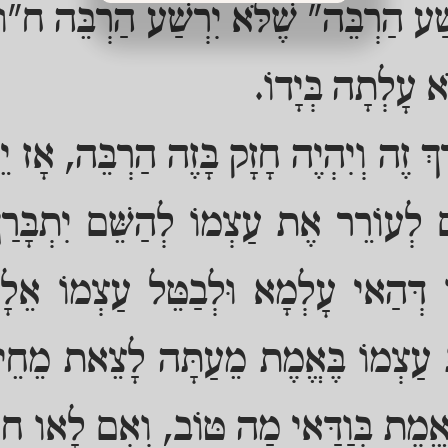
ַׁע הַרְבֵּה" שֶׁלֹּא יִרְשַׁע הַרְבֵּה ח"ו
א עָלְתָה בְּיָדוֹ.
דֶרֶךְ זֶה וְיִהְיֶה חָזָק בָּזֶה הַרְבֵּה, אָז יֵ
ם לְעוֹרֵר אֶת עַצְמוֹ לְהַשֵּׁם יִתְבָּרַך
דְּהַאי עָלְמָא וּלְבַטֵּל עַצְמוֹ אֵלָיו
ֶת עַצְמוֹ בֶּאֱמֶת מֵעַתָּה לָצֵאת מֵחֵיז
בֶּאֱמֶת בְּוַדַּאי מַה טּוֹב, וְאִם לָאו ח"