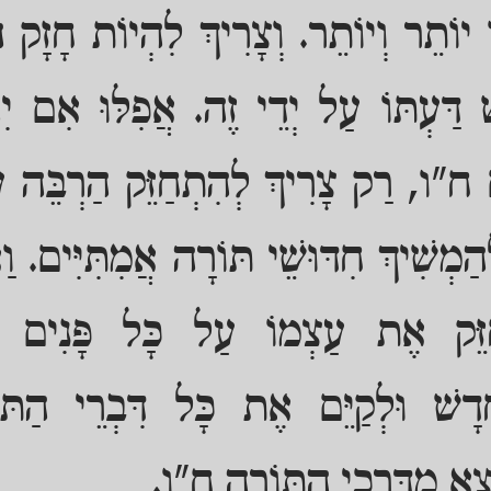
ֹ יוֹתֵר וְיוֹתֵר. וְצָרִיךְ לִהְיוֹת חָזָק ה
ׁ דַּעְתּוֹ עַל יְדֵי זֶה. אֲפִלּוּ אִם יִ
ם ח"ו, רַק צָרִיךְ לְהִתְחַזֵּק הַרְבֵּה ע
לְהַמְשִׁיךְ חִדּוּשֵׁי תּוֹרָה אֲמִתִּיִּים. וַ
ַזֵּק אֶת עַצְמוֹ עַל כָּל פָּנִים לַ
דָשׁ וּלְקַיֵּם אֶת כָּל דִּבְרֵי הַתּו
צֵא מִדַּרְכֵי הַתּוֹרָה ח"ו.