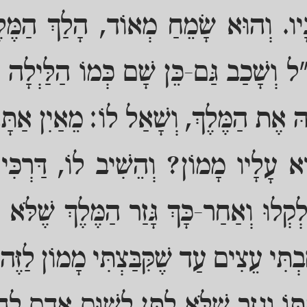
נָיו. וְהוּא שָׂמֵחַ מְאוֹד, הָלַךְ הַמֶּלֶך
 וְשָׁכַב גַּם-כֵּן שָׁם כְּמוֹ הַלַּיְלָה ה
הּ אֶת הַמֶּלֶךְ, וְשָׁאַל לוֹ: מֵאַיִן אַתָ
א עָלָיו מָמוֹן? וְהֵשִׁיב לוֹ, דַּרְכִּי 
לְקְלוּ וְאַחַר-כָּךְ גָּזַר הַמֶּלֶךְ שֶׁלֹּ
בְתִּי עֵצִים עַד שֶׁקִּבַּצְתִּי מָמוֹן לַזֶ