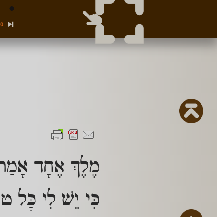
00
מֶלֶךְ אֶחָד אָמַר בְ
כִּי יֵשׁ לִי כָּל טו