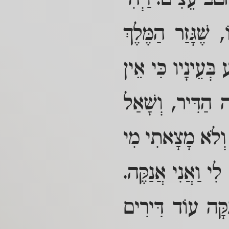
ְטֹב עֵצִים. וַיְהִי
ֶׁגָּזַר הַמֶּלֶךְ
בְּעֵינָיו כִּי אֵין
ה הַדִּיר, וְשָׁאַל
י וְלֹא מָצָאתִי מִי
לִי וַאֲנִי אֲנַקֶּה.
ִקָּה עוֹד דִּירִים