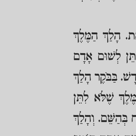
ת. הָלַךְ הַמֶּלֶךְ
יִתֵּן לְשׁוּם אָדָם
ָשׁ. בַּבֹּקֶר הָלַךְ
ּלֶךְ שֶׁלֹּא לִתֵּן
בְּהַשֵּׁם. וְהָלַךְ