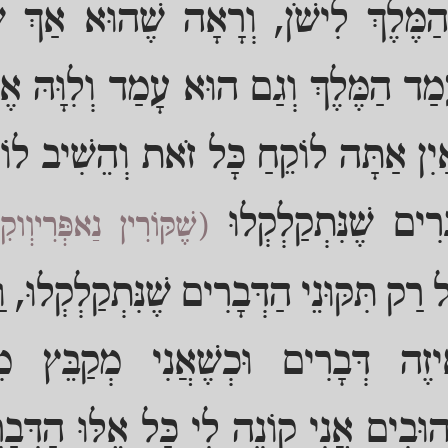
ַמֶּלֶךְ לִישֹׁן, וְרָאָה שֶׁהוּא אַךְ שָ
ָמַד הַמֶּלֶךְ וְגַם הוּא עָמַד וְלִוָּהּ אֶ
יִן אַתָּה לוֹקֵחַ כָּל זֹאת וְהֵשִׁיב לוֹ א
בָרִים שֶׁנִּתְקַלְקְלוּ
(שֶׁקּוֹרִין נַאפְּרִיוְוק
רַק תִּקּוּנֵי הַדְּבָרִים שֶׁנִּתְקַלְקְלוּ, וַ
ֵיזֶה דְּבָרִים וּכְשֶׁאֲנִי מְקַבֵּץ מ
ְהוּבִים אֲנִי קוֹנֶה לִי כָּל אֵלּוּ הַדְּב