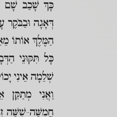
כָּךְ שָׁכַב שָׁם ה
דְּאָגָה וּבַבֹּקֶר ע
הַמֶּלֶךְ אוֹתוֹ מֵאַ
כָּל תִּקּוּנֵי הַדְּ
שְׁלֵמָה אֵינִי יָכוֹל 
וַאֲנִי מְתַקֵּן א
חֲמִשָּׁה-שִׁשָּׁה ז