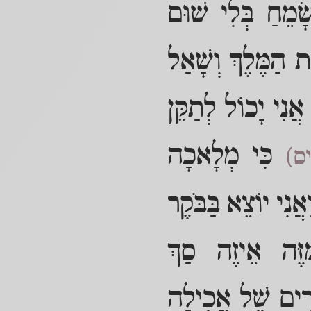
ׂמֵחַ בְּלִי שׁוּם
ת הַמֶּלֶךְ וְשָׁאַל
ֲנִי יָכוֹל לְתַקֵּן
כִּי מְלָאכָה
ִיס)
אֲנִי יוֹצֵא בַּבֹּקֶר
ִזֶּה אֵיזֶה סַךְ
ָרִים שֶׁל אֲכִילָה