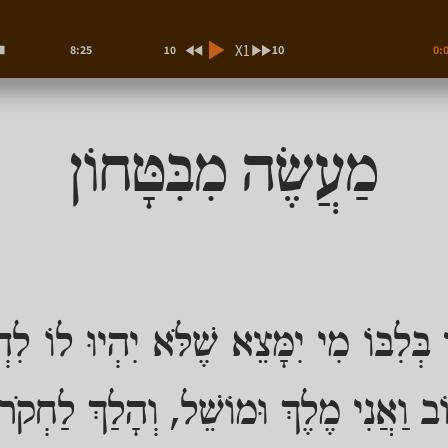
X1
10
10
8:25
0:
מַעֲשֶׂה מִבִּטָּחוֹן
ּלִבּוֹ מִי יִמָּצֵא שֶׁלֹּא יִהְיוּ לוֹ לִדְא
ֹב וַאֲנִי מֶלֶךְ וּמוֹשֵׁל, וְהָלַךְ לַחְקֹ