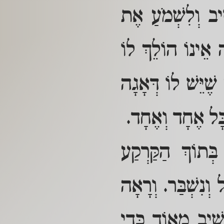
ׁיב וְלִשְׁמֹעַ אֶת
ה אֵינוֹ הוֹלֵךְ לוֹ
ֶׁיֵּשׁ לוֹ דְּאָגָה
ָּל אֶחָד וְאֶחָד.
ּתוֹךְ הַקַּרְקַע
וְנִשְׁבַּר. וְרָאָה
ְשִׁיב מְאוֹד כְּדֵי