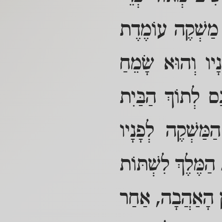
מַשְׁקֶה עוֹמֶדֶת
נָיו וְהוּא שָׂמֵחַ
ס לְתוֹךְ הַבַּיִת
מַּשְׁקֶה לְפָנָיו
ַמֶּלֶךְ לִשְׁתּוֹת
ַן הָאַהֲבָה, אַחַר