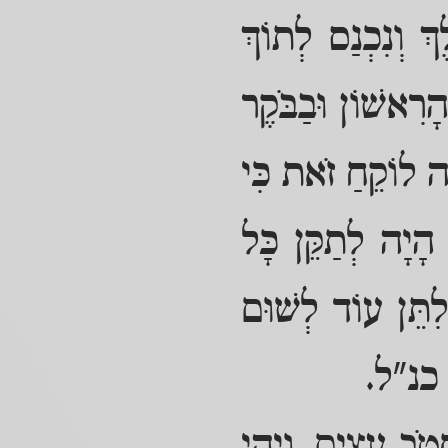
ְ וְנִכְנַס לְתוֹךְ
ָרִאשׁוֹן וּבַבֹּקֶר
ּה לוֹקֵחַ זֹאת כִּי
הָיָה לְתַקֵּן כָּל
א לִתֵּן עוֹד לְשׁוּם
ּה כנ"ל.