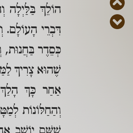
הוֹלֵךְ בַּלַּיְלָה 
דִּבְרֵי הָעוֹלָם. וְ
כְּסֵדֶר בַּחֲנוּת, ו
שֶׁהוּא צָרִיךְ לַמַּ
אַחַר כָּךְ הָלַךְ
וְהַחַלּוֹנוֹת לְמַטָ
שֶׁשָּׁם יוֹשֵׁב אֶחָ