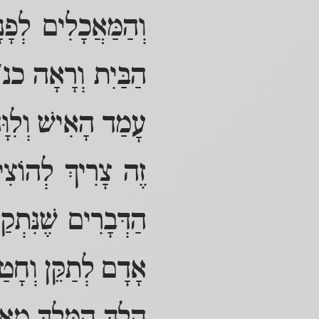
וְהַמַּאֲכָלִים לְפָ
הַבַּיִת וְרָאָה כנ"ל
עָמַד הָאִישׁ וְלִוָּ
זֶה צָרִיךְ לְהוֹצִי
הַדְּבָרִים שֶׁנִּתְקַ
אָדָם לְתַקֵּן וְחָטַ