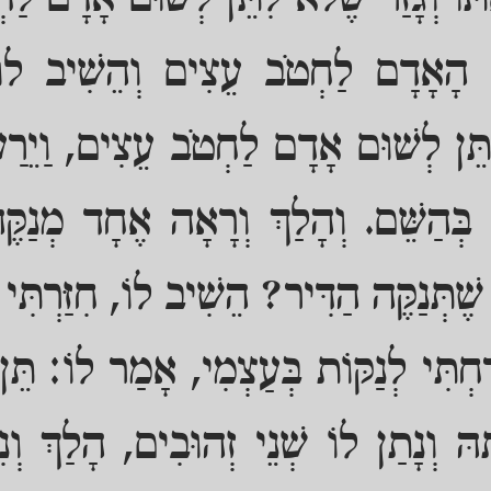
תּוֹ וְגָזַר שֶׁלֹּא לִתֵּן לְשׁוּם אָדָם לַח
הָאָדָם לַחְטֹב עֵצִים וְהֵשִׁיב לוֹ, ש
לִתֵּן לְשׁוּם אָדָם לַחְטֹב עֵצִים, וַיֵרַע 
בְּהַשֵּׁם. וְהָלַךְ וְרָאָה אֶחָד מְנַקֶּ
ׁתְּנַקֶּה הַדִּיר? הֵשִׁיב לוֹ, חִזַּרְתִּ
ְרַחְתִּי לְנַקּוֹת בְּעַצְמִי, אָמַר לוֹ: תֵּן 
הּ וְנָתַן לוֹ שְׁנֵי זְהוּבִים, הָלַךְ וְנ