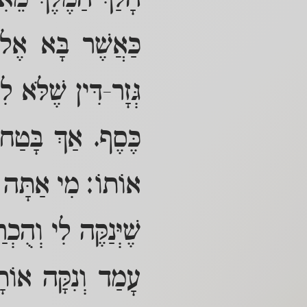
הָלַךְ הַמֶּלֶךְ מֵאִ
כַּאֲשֶׁר בָּא אֶל 
גְּזָר-דִּין שֶׁלֹּא 
כֶּסֶף. אַךְ בָּטַח 
אוֹתוֹ: מִי אַתָּה שֶ
שֶׁיְּנַקֶּה לִי וְהֻכ
עָמַד וְנִקָּה אוֹתָ