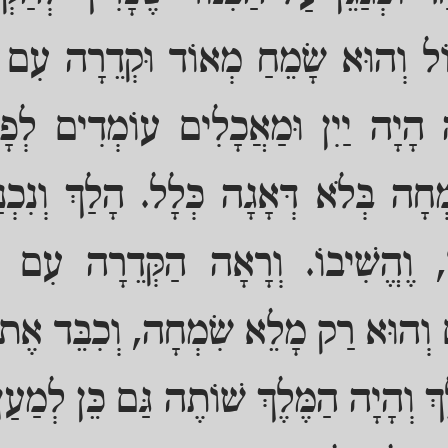
וֹל וְהוּא שָׂמֵחַ מְאוֹד וּקְדֵרָה עִם 
ֶה הָיָה יַיִן וּמַאֲכָלִים עוֹמְדִים לְפָ
ָה בְּלֹא דְּאָגָה כְּלָל. הָלַךְ וְנִכְנַ
וֹ, וֶהֱשִׁיבוֹ. וְרָאָה הַקְּדֵרָה עִם הַ
ים וְהוּא רַק מָלֵא שִׂמְחָה, וְכִבֵּד אֶת ה
ךְ וְהָיָה הַמֶּלֶךְ שׁוֹתֶה גַּם כֵּן לְמַע