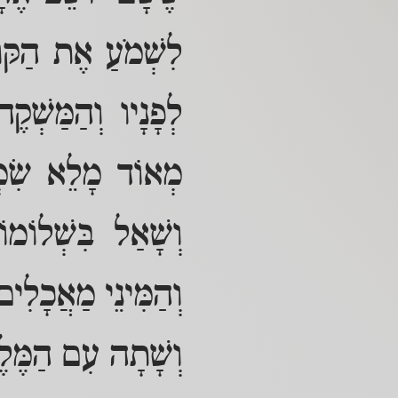
לִשְׁמֹעַ אֶת הַקּ
לְפָנָיו וְהַמַּשְׁק
מְאוֹד מָלֵא שִׂמְח
וְשָׁאַל בִּשְׁלוֹמ
וְהַמִּינֵי מַאֲכָלִ
וְשָׁתָה עִם הַמֶּלֶ