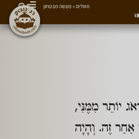
משלים
»
מַעֲשֶׂה מִבִּטָּחוֹן
ֹג יוֹתֵר מִמֶּנִּי,
ר אַחַר זֶה. וְהָיָה