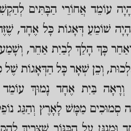
וְהָיָה עוֹמֵד אֲחוֹרֵי הַבָּתִּים לְהַקְשִ
הָיָה שׁוֹמֵעַ דְּאָגוֹת כָּל אֶחָד, שֶׁזֶּ
ְאַחַר כָּךְ הָלַךְ לְבַיִת אַחֵר, וְשָׁמַע ש
לְכוּת, וְכֵן שְׁאָר כָּל הַדְּאָגוֹת שֶׁל כ
 וְרָאָה בַּיִת אֶחָד נָמוּךְ עוֹמֵד בְ
ּה סְמוּכִים מַמָּשׁ לָאָרֶץ וְהַגַּג נוֹפֵל 
ד וּמְנַגֵּן עַל הַכִּנּוֹר שֶׁצָּרִיךְ לְהַק