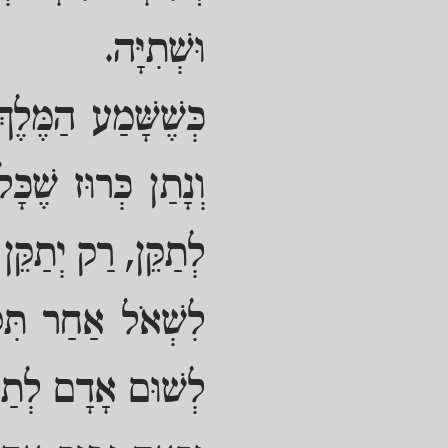
וּשְׁתִיָּה.
כְּשֶׁשָּׁמַע הַמֶּל
וְנָתַן כְּרוּז שֶׁכָ
לְתַקֵּן, רַק יְתַקֵּן
לִשְׁאֹל אַחַר תִּקּו
לְשׁוּם אָדָם לְתַקֵּ