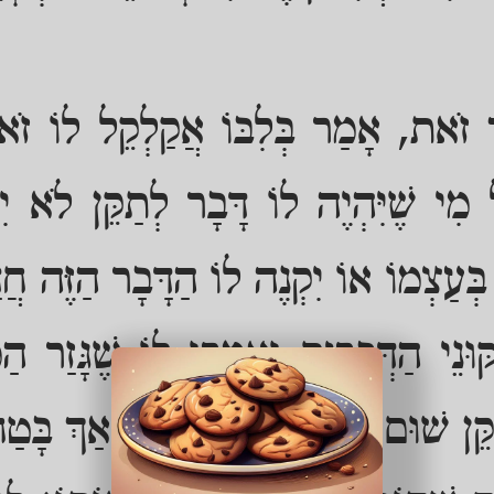
ֶךְ זֹאת, אָמַר בְּלִבּוֹ אֲקַלְקֵל לוֹ זֹא
ּל מִי שֶׁיִּהְיֶה לוֹ דָּבָר לְתַקֵּן לֹא 
 בְּעַצְמוֹ אוֹ יִקְנֶה לוֹ הַדָּבָר הַזֶּה חֲד
ּנֵי הַדְּבָרִים וְאָמְרוּ לוֹ שֶׁגָּזַר הַמֶ
ן שׁוּם דָּבָר וַיֵרַע בְּעֵינָיו אַךְ בָּטַח 