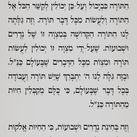
הַתּוֹרָה כִּבְיָכוֹל וְעַל-כֵּן יְכוֹלִין לְקַשֵּׁר הַכֹּל אֶל
הַתּוֹרָה וְלַעֲשׂוֹת מִכָּל דָּבָר תּוֹרָה. וְזֶה גִּלְּתָה
לָנוּ הַתּוֹרָה הַקְּדוֹשָׁה בְּמִצְוָה זוֹ שֶׁל נְדָרִים
וּשְׁבוּעוֹת. שֶׁעַל-יְדֵי מִצְוָה זוֹ יְכוֹלִין לַעֲשׂוֹת
תּוֹרָה וּמִצְוֹת מִכָּל הַדְּבָרִים שֶׁבָּעוֹלָם כַּנַּ"ל.
וּבָזֶה גִּלָּה לָנוּ ה' יִתְבָּרַךְ שֶׁיֵּשׁ תּוֹרָה וַעֲבוֹדָה
בְּכָל דָּבָר שֶׁבָּעוֹלָם, כִּי כֻּלָּם מְקַבְּלִין חִיּוּת
מֵהַתּוֹרָה כַּנַּ"ל.
וְזֶה בְּחִינַת נְדָרִים וּשְׁבוּעוֹת, כִּי הַחִיּוּת אֱלֹקוּת