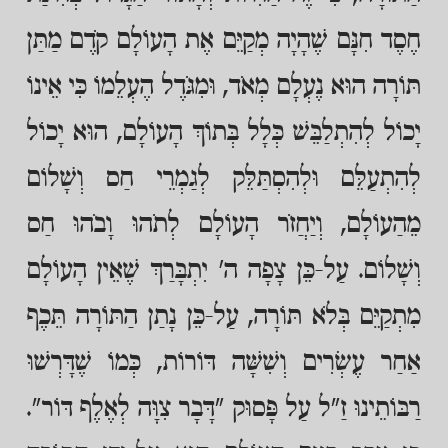
חֶסֶד חִנָּם שֶׁהָיָה מְקַיֵּם אֶת הָעוֹלָם קֹדֶם מַתַּן
תּוֹרָה הוּא נֶעְלָם מְאֹד, וּמִגֹּדֶל הֶעְלֵמוֹ כִּי אֵינוֹ
יָכוֹל לְהִתְלַבֵּשׁ כְּלָל בְּתוֹךְ הָעוֹלָם, הוּא יָכוֹל
לְהִתְעַלֵּם וּלְהִסְתַּלֵּק לְגַמְרֵי חַס וְשָׁלוֹם
מֵהַעוֹלָם, וְיַחֲזֹר הָעוֹלָם לְתֹהוּ וָבֹהוּ חַס
וְשָׁלוֹם. עַל-כֵּן צָפָה ה' יִתְבָּרַךְ שֶׁאֵין הָעוֹלָם
מִתְקַיֵּם בְּלֹא תּוֹרָה, עַל-כֵּן נָתַן הַתּוֹרָה תֵּכֶף
אַחַר עֶשְׂרִים וְשִׁשָּׁה דּוֹרוֹת, כְּמוֹ שֶׁדָּרְשׁוּ
רַבּוֹתֵינוּ זַ"ל עַל פָּסוּק "דָּבָר צִוָּה לְאֶלֶף דּוֹר".