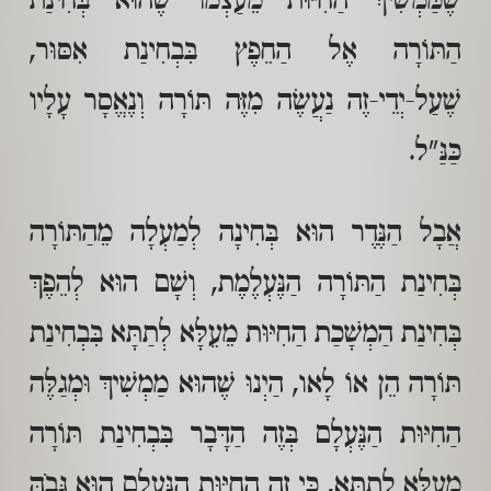
שֶׁמַּמְשִׁיךְ הַחִיּוּת מֵעַצְמוֹ שֶׁהוּא בְּחִינַת
הַתּוֹרָה אֶל הַחֵפֶץ בִּבְחִינַת אִסּוּר,
שֶׁעַל-יְדֵי-זֶה נַעֲשֶׂה מִזֶּה תּוֹרָה וְנֶאֱסָר עָלָיו
כַּנַּ"ל.
אֲבָל הַנֶּדֶר הוּא בְּחִינָה לְמַעְלָה מֵהַתּוֹרָה
בְּחִינַת הַתּוֹרָה הַנֶּעְלֶמֶת, וְשָׁם הוּא לְהֵפֶךְ
בְּחִינַת הַמְשָׁכַת הַחִיּוּת מֵעֵלָּא לְתַתָּא בִּבְחִינַת
תּוֹרָה הֵן אוֹ לָאו, הַיְנוּ שֶׁהוּא מַמְשִׁיךְ וּמְגַלֶּה
הַחִיּוּת הַנֶּעְלָם בְּזֶה הַדָּבָר בִּבְחִינַת תּוֹרָה
מֵעֵלָּא לְתַתָּא, כִּי זֶה הַחִיּוּת הַנֶּעְלָם הוּא גָּבֹהַּ