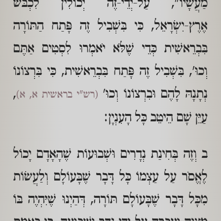
מַעֲשָׂיו", עַל-יְדֵי-זֶה יְכוֹלִין לִכְבֹּשׁ
אֶרֶץ-יִשְׂרָאֵל, כִּי בִּשְׁבִיל זֶה פָּתַח הַתּוֹרָה
בִּבְרֵאשִׁית כְּדֵי שֶׁלֹּא יֹאמְרוּ לִסְטִים אַתֶּם
וְכוּ', בִּשְׁבִיל זֶה פָּתַח בִּבְרֵאשִׁית, כִּי בִּרְצוֹנוֹ
נְתָנָהּ לָהֶם וּבִרְצוֹנוֹ וְכוּ'
,
(רש"י בראשית א, א)
עַיֵּן שָׁם הֵיטֵב כָּל הָעִנְיָן:
ב וְזֶה בְּחִינַת נְדָרִים וּשְׁבוּעוֹת שֶׁהָאָדָם יָכוֹל
לֶאֱסֹר עַל עַצְמוֹ כָּל דָּבָר שֶׁבָּעוֹלָם וְלַעֲשׂוֹת
מִכָּל דָּבָר שֶׁבָּעוֹלָם תּוֹרָה, דְּהַיְנוּ שֶׁיִּהְיֶה בּוֹ