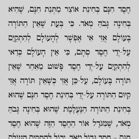
חֶסֶד חִנָּם בְּחִינַת אוֹצַר מַתְּנַת חִנָּם, שֶׁהִיא
בְּחִינָה גָּבֹהַּ מְאֹד. כִּי בְּעֵת שֶׁאֵין הַתּוֹרָה
בָּעוֹלָם אֲזַי אִי אֶפְשָׁר לְהָעוֹלָם לְהִתְקַיֵּם
עַל-יְדֵי חֶסֶד סְתָם, כִּי אֵין הָעוֹלָם כְּדַאי
לְהִתְקַיֵּם עַל-יְדֵי חֶסֶד פָּשׁוּט מֵאַחַר שֶׁאֵין
תּוֹרָה בָּעוֹלָם, עַל-כֵּן אֲזַי כְּשֶׁאֵין תּוֹרָה אֲזַי
קִיּוּם הַתּוֹרָה עַל-יְדֵי בְּחִינַת חֶסֶד חִנָּם שֶׁהוּא
בְּחִינַת הַתּוֹרָה הַנֶּעְלֶמֶת שֶׁהוּא בְּחִינָה גָּבֹהַּ
מְאֹד, שֶׁמִּגֹּדֶל אוֹר הַחֶסֶד הַזֶּה שֶׁהוּא חֶסֶד
חִנָּם – חֶסֶד גָּדוֹל מְאֹד, יָכוֹל לְהִתְקַיֵּם הָעוֹלָם