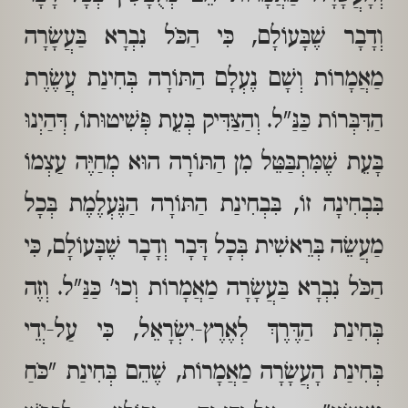
וְדָבָר שֶׁבָּעוֹלָם, כִּי הַכֹּל נִבְרָא בַּעֲשָׂרָה
מַאֲמָרוֹת וְשָׁם נֶעְלָם הַתּוֹרָה בְּחִינַת עֲשֶׂרֶת
הַדִּבְּרוֹת כַּנַּ"ל. וְהַצַּדִּיק בְּעֵת פְּשִׁיטוּתוֹ, דְּהַיְנוּ
בָּעֵת שֶׁמִּתְבַּטֵּל מִן הַתּוֹרָה הוּא מְחַיֶּה עַצְמוֹ
בִּבְחִינָה זוֹ, בִּבְחִינַת הַתּוֹרָה הַנֶּעְלֶמֶת בְּכָל
מַעֲשֵׂה בְּרֵאשִׁית בְּכָל דָּבָר וְדָבָר שֶׁבָּעוֹלָם, כִּי
הַכֹּל נִבְרָא בַּעֲשָׂרָה מַאֲמָרוֹת וְכוּ' כַּנַּ"ל. וְזֶה
בְּחִינַת הַדֶּרֶךְ לְאֶרֶץ-יִשְׂרָאֵל, כִּי עַל-יְדֵי
בְּחִינַת הָעֲשָׂרָה מַאֲמָרוֹת, שֶׁהֵם בְּחִינַת "כֹּחַ