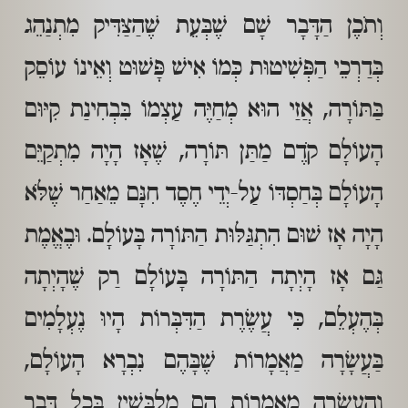
וְתֹכֶן הַדָּבָר שָׁם שֶׁבְּעֵת שֶׁהַצַּדִּיק מִתְנַהֵג
בְּדַרְכֵי הַפְּשִׁיטוּת כְּמוֹ אִישׁ פָּשׁוּט וְאֵינוֹ עוֹסֵק
בַּתּוֹרָה, אֲזַי הוּא מְחַיֶּה עַצְמוֹ בִּבְחִינַת קִיּוּם
הָעוֹלָם קֹדֶם מַתַּן תּוֹרָה, שֶׁאָז הָיָה מִתְקַיֵּם
הָעוֹלָם בְּחַסְדּוֹ עַל-יְדֵי חֶסֶד חִנָּם מֵאַחַר שֶׁלֹּא
הָיָה אָז שׁוּם הִתְגַּלּוּת הַתּוֹרָה בָּעוֹלָם. וּבֶאֱמֶת
גַּם אָז הָיְתָה הַתּוֹרָה בָּעוֹלָם רַק שֶׁהָיְתָה
בְּהֶעְלֵם, כִּי עֲשֶׂרֶת הַדִּבְּרוֹת הָיוּ נֶעְלָמִים
בַּעֲשָׂרָה מַאֲמָרוֹת שֶׁבָּהֶם נִבְרָא הָעוֹלָם,
וְהָעֲשָׂרָה מַאֲמָרוֹת הֵם מְלֻבָּשִׁין בְּכָל דָּבָר