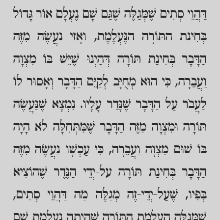
דַּהֲוֵי סְתִים שֶׁמְּגַלֶּה שֶׁגַּם שָׁם נֶעְלָם אוֹר גָּדוֹל
בְּחִינַת הַתּוֹרָה הַנֶּעְלֶמֶת, וַאֲזַי נַעֲשֶׂה מִזֶּה
הַדָּבָר בְּחִינַת תּוֹרָה דְּהַיְנוּ שֶׁיֵּשׁ בּוֹ מִצְוָה
וַעֲבֵרָה, כִּי הוּא מְחֻיָּב לְקַיֵּם הַדָּבָר וְאָסוּר לוֹ
לַעֲבֹר עַל הַדָּבָר שֶׁנָּדַר עָלָיו. נִמְצָא שֶׁנַּעֲשֶׂה
תּוֹרָה וּמִצְוָה מִזֶּה הַדָּבָר שֶׁמִּתְּחִלָּה לֹא הָיָה
בּוֹ שׁוּם מִצְוָה וַעֲבֵרָה, כִּי עַכְשָׁו נַעֲשֶׂה מִזֶּה
הַדָּבָר בְּחִינַת תּוֹרָה עַל-יְדֵי הַנֶּדֶר שֶׁהוֹצִיא
בְּפִיו, שֶׁעַל-יְדֵי-זֶה מְגַלֶּה מַה דַּהֲוֵי סְתִים,
שֶׁמְּגַלֶּה הַעֲלָמַת הַתּוֹרָה שֶׁהָיְתָה נֶעְלֶמֶת שָׁם