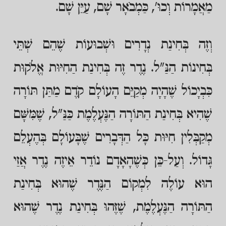
מַאֲמָרוֹת וְכוּ', כַּמְבֹאָר שָׁם, עַיֵּן שָׁם.
וְזֶה בְּחִינַת נְדָרִים וּשְׁבוּעוֹת שֶׁהֵם שְׁתֵּי
בְּחִינוֹת הַנַּ"ל. נֶדֶר זֶה בְּחִינַת הַחִיּוּת אֱלֹקוּת
כִּבְיָכוֹל שֶׁהָיָה מְקַיֵּם הָעוֹלָם קֹדֶם מַתַּן תּוֹרָה
שֶׁהִיא בְּחִינַת הַתּוֹרָה הַנֶּעְלֶמֶת כַּנַּ"ל, שֶׁמִּשָּׁם
מְקַבְּלִין חִיּוּת כָּל הַדְּבָרִים שֶׁבָּעוֹלָם בְּהֶעְלֵם
גָּדוֹל. וְעַל-כֵּן כְּשֶׁהָאָדָם נוֹדֵר אֵיזֶה נֶדֶר אֲזַי
הוּא עוֹלֶה לִמְקוֹם הַנֶּדֶר שֶׁהוּא בְּחִינַת
הַתּוֹרָה הַנֶּעְלֶמֶת, שֶׁזֶּהוּ בְּחִינַת נֶדֶר שֶׁהוּא