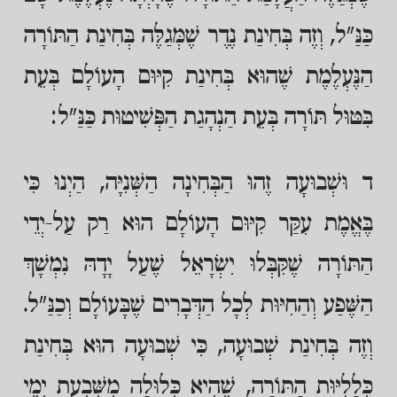
כַּנַּ"ל, וְזֶה בְּחִינַת נֶדֶר שֶׁמְּגַלֶּה בְּחִינַת הַתּוֹרָה
הַנֶּעְלֶמֶת שֶׁהוּא בְּחִינַת קִיּוּם הָעוֹלָם בְּעֵת
בִּטּוּל תּוֹרָה בְּעֵת הַנְהָגַת הַפְּשִׁיטוּת כַּנַּ"ל:
ד וּשְׁבוּעָה זֶהוּ הַבְּחִינָה הַשְּׁנִיָּה, הַיְנוּ כִּי
בֶּאֱמֶת עִקַּר קִיּוּם הָעוֹלָם הוּא רַק עַל-יְדֵי
הַתּוֹרָה שֶׁקִּבְּלוּ יִשְׂרָאֵל שֶׁעַל יָדָהּ נִמְשָׁךְ
הַשֶּׁפַע וְהַחִיּוּת לְכָל הַדְּבָרִים שֶׁבָּעוֹלָם וְכַנַּ"ל.
וְזֶה בְּחִינַת שְׁבוּעָה, כִּי שְׁבוּעָה הוּא בְּחִינַת
כְּלָלִיּוּת הַתּוֹרָה, שֶׁהִיא כְּלוּלָה מִשִּׁבְעַת יְמֵי