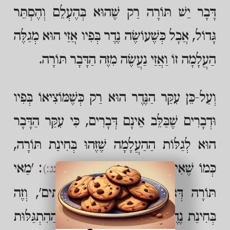
דָּבָר יֵשׁ תּוֹרָה רַק שֶׁהוּא בְּהֶעְלֵם וְהֶסְתֵּר
גָּדוֹל, אֲבָל כְּשֶׁעוֹשֶׂה נֶדֶר בְּפִיו אֲזַי הוּא מְגַלֶּה
הַעֲלָמָה זוֹ וַאֲזַי נַעֲשֶׂה מִזֶּה הַדָּבָר תּוֹרָה.
וְעַל-כֵּן עִקַּר הַנֶּדֶר הוּא רַק כְּשֶׁמּוֹצִיאוֹ בְּפִיו
וּדְבָרִים שֶׁבַּלֵּב אֵינָם דְּבָרִים, כִּי עִקַּר הַדָּבָר
הוּא לְגַלּוֹת הַהַעֲלָמָה שֶׁזֶּהוּ בְּחִינַת תּוֹרָה,
כְּמוֹ שֶׁאִיתָא בַּזֹּהַר הַקָּדוֹשׁ
: 'מַאי
(מצורע נג:)
תּוֹרָה דְּאוֹרֵי וְגָלֵי בַּמֶּה דַּהֲוֵי סְתִים', וְזֶה
בְּחִינַת נֶדֶר שֶׁמּוֹצִיא בְּפִיו, כִּי עִקַּר הַהִתְגַּלּוּת