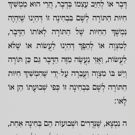
דָּבָר אוֹ לְחַיֵּב עַצְמוֹ בְּדָבָר, הֲרֵי הוּא מַמְשִׁיךְ
חִיּוּת הַתּוֹרָה לְשָׁם בִּבְחִינָה זוֹ דְּהַיְנוּ שֶׁיִּהְיֶה
נִמְשָׁךְ הַחִיּוּת שֶׁל הַתּוֹרָה לְאוֹתוֹ הַדָּבָר,
לְמִצְוָה אוֹ לְהֵפֶךְ דְּהַיְנוּ לַעֲשׂוֹת אוֹ שֶׁלֹּא
לַעֲשׂוֹת, וַאֲזַי נַעֲשֶׂה מִזֶּה הַדָּבָר גַּם כֵּן תּוֹרָה
וְיֵשׁ בּוֹ מִצְוָה וַעֲבֵרָה עַל-יְדֵי שֶׁהִמְשִׁיךְ חִיּוּת
הַתּוֹרָה לְשָׁם בִּבְחִינָה זוֹ כְּפִי שְׁבוּעָתוֹ הֵן אוֹ
לָאו:
ה נִמְצָא, שֶׁנְּדָרִים וּשְׁבוּעוֹת הֵם בְּחִינָה אַחַת,