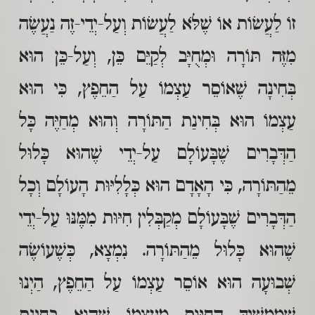
זוֹ לַעֲשׂוֹת אוֹ שֶׁלֹּא לַעֲשׂוֹת וְעַל-יְדֵי-זֶה נַעֲשֶׂה
מִזֶּה תּוֹרָה וּמְחֻיָּב לְקַיֵּם כֵּן, וְעַל-כֵּן הוּא
בְּחִינָה שֶׁאוֹסֵר עַצְמוֹ עַל הַחֵפֶץ, כִּי הוּא
עַצְמוֹ הוּא בְּחִינַת הַתּוֹרָה וְהוּא מְחַיֶּה כָּל
הַדְּבָרִים שֶׁבָּעוֹלָם עַל-יְדֵי שֶׁהוּא כָּלוּל
מֵהַתּוֹרָה, כִּי הָאָדָם הוּא כְּלָלִיּוּת הָעוֹלָם וְכָל
הַדְּבָרִים שֶׁבָּעוֹלָם מְקַבְּלִין חִיּוּת מִמֶּנּוּ עַל-יְדֵי
שֶׁהוּא כָּלוּל מֵהַתּוֹרָה. נִמְצָא, כְּשֶׁעוֹשֶׂה
שְׁבוּעָה הוּא אוֹסֵר עַצְמוֹ עַל הַחֵפֶץ, הַיְנוּ