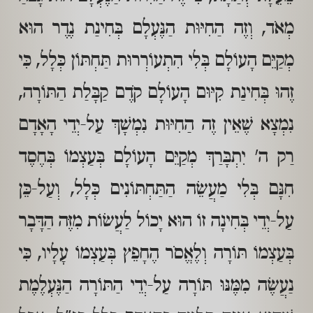
מְאֹד, וְזֶה הַחִיּוּת הַנֶּעְלָם בְּחִינַת נֶדֶר הוּא
מְקַיֵּם הָעוֹלָם בְּלִי הִתְעוֹרְרוּת תַּחְתּוֹן כְּלָל, כִּי
זֶהוּ בְּחִינַת קִיּוּם הָעוֹלָם קֹדֶם קַבָּלַת הַתּוֹרָה,
נִמְצָא שֶׁאֵין זֶה הַחִיּוּת נִמְשָׁךְ עַל-יְדֵי הָאָדָם
רַק ה' יִתְבָּרַךְ מְקַיֵּם הָעוֹלָם בְּעַצְמוֹ בְּחֶסֶד
חִנָּם בְּלִי מַעֲשֵׂה הַתַּחְתּוֹנִים כְּלָל, וְעַל-כֵּן
עַל-יְדֵי בְּחִינָה זוֹ הוּא יָכוֹל לַעֲשׂוֹת מִזֶּה הַדָּבָר
בְּעַצְמוֹ תּוֹרָה וְלֶאֱסֹר הֶחָפֵץ בְּעַצְמוֹ עָלָיו, כִּי
נַעֲשֶׂה מִמֶּנּוּ תּוֹרָה עַל-יְדֵי הַתּוֹרָה הַנֶּעְלֶמֶת