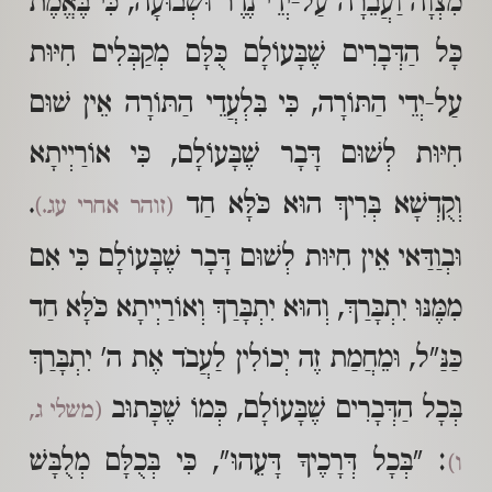
מִצְוָה וַעֲבֵרָה עַל-יְדֵי נֶדֶר וּשְׁבוּעָה, כִּי בֶּאֱמֶת
כָּל הַדְּבָרִים שֶׁבָּעוֹלָם כֻּלָּם מְקַבְּלִים חִיּוּת
עַל-יְדֵי הַתּוֹרָה, כִּי בִּלְעֲדֵי הַתּוֹרָה אֵין שׁוּם
חִיּוּת לְשׁוּם דָּבָר שֶׁבָּעוֹלָם, כִּי אוֹרַיְיתָא
וְקֻדְשָׁא בְּרִיךְ הוּא כֹּלָּא חַד
.
(זוהר אחרי עג.)
וּבְוַדַּאי אֵין חִיּוּת לְשׁוּם דָּבָר שֶׁבָּעוֹלָם כִּי אִם
מִמֶּנּוּ יִתְבָּרַךְ, וְהוּא יִתְבָּרַךְ וְאוֹרַיְיתָא כֹּלָּא חַד
כַּנַּ"ל, וּמֵחֲמַת זֶה יְכוֹלִין לַעֲבֹד אֶת ה' יִתְבָּרַךְ
בְּכָל הַדְּבָרִים שֶׁבָּעוֹלָם, כְּמוֹ שֶׁכָּתוּב
(משלי ג,
: "בְּכָל דְּרָכֶיךָ דָּעֵהוּ", כִּי בְּכֻלָּם מְלֻבָּשׁ
ו)