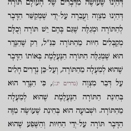
דְּהַיְנוּ שֶׁעוֹשֶׂה מִדְּבָרִים שֶׁל הָעוֹלָם תּוֹרָה
דְּהַיְנוּ מִצְוָה וַעֲבֵרָה עַל-יְדֵי שֶׁמְּקַשֵּׁר הַדָּבָר
לְהַתּוֹרָה וּמְגַלֶּה שֶׁגַּם בָּהֶם יֵשׁ תּוֹרָה וְכֻלָּם
מְקַבְּלִים חִיּוּת מֵהַתּוֹרָה כַּנַּ"ל, רַק שֶׁהַנֶּדֶר
הוּא שֶׁמְּגַלֶּה הַתּוֹרָה הַנֶּעְלֶמֶת בְּאוֹתוֹ הַדָּבָר
שֶׁהוּא לְמַעְלָה מֵהַתּוֹרָה, וְעַל-כֵּן נְדָרִים חָלִים
עַל דְּבַר מִצְוָה
, כִּי הַנֶּדֶר הוּא
(נדרים יג:)
בְּחִינַת הַתּוֹרָה הַנֶּעְלֶמֶת שֶׁהוּא לְמַעְלָה
מֵהַתּוֹרָה. וּשְׁבוּעָה הוּא בְּחִינַת שֶׁעוֹשֶׂה מִזֶּה
הַדָּבָר תּוֹרָה עַל-יְדֵי הַחִיּוּת וְהַשֶּׁפַע שֶׁהוּא