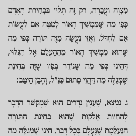
מִצְוָה וַעֲבֵרָה, רַק זֶה תָּלוּי בִּבְחִירַת הָאָדָם
כְּפִי מַה שֶּׁמַּמְשִׁיךְ הָאוֹר לְמַטָּה אִם לַעֲשׂוֹת
אִם לַחְדֹּל, וַאֲזַי נַעֲשֶׂה מִזֶּה תּוֹרָה כְּפִי מַה
שֶּׁהוּא מַמְשִׁיךְ הָאוֹר מֵהַהֶעְלֵם אֶל הַגִּלּוּי,
דְּהַיְנוּ כְּפִי מַה שֶּׁנּוֹדֵר בְּפִיו שֶׁזֶּה בְּחִינַת
שֶׁמְּגַלֶּה מַה דַּהֲוֵי סָתוּם כַּנַּ"ל, וְהָבֵן הֵיטֵב:
ג נִמְצָא, שֶׁעִנְיַן נְדָרִים הוּא שֶׁמְּקַשֵּׁר הַדָּבָר
לְהַחִיּוּת אֱלֹקוּת שֶׁהוּא בְּחִינַת הַתּוֹרָה
הַנֶּעְלֶמֶת שֶׁנֶּעְלָם בְּכָל דָּבָר, הַיְנוּ שֶׁמְּגַלֶּה מַה