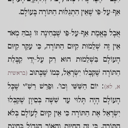
אַף-עַל-פִּי שֶׁאֵין הִתְגַּלּוּת הַתּוֹרָה בָּעוֹלָם.
אֲבָל בֶּאֱמֶת אַף-עַל-פִּי שֶׁבְּחִינָה זוֹ גָּבֹהַּ מְאֹד
אֵין זֶה שְׁלֵמוּת קִיּוּם הַתּוֹרָה, כִּי עִקַּר קִיּוּם
הָעוֹלָם בִּשְׁלֵמוּת הוּא רַק עַל-יְדֵי קַבָּלַת
הַתּוֹרָה שֶׁקִּבְּלוּ יִשְׂרָאֵל, כְּמוֹ שֶׁכָּתוּב
(בראשית
: יוֹם הַשִּׁשִּׁי וְכוּ'. וּפֵרֵשׁ רַשִׁ"י שֶׁכָּל
א, לא)
הָעוֹלָם הָיָה תָּלוּי עַד שִׁשָּׁה בְּסִיוָן שֶׁקִּבְּלוּ
יִשְׂרָאֵל אֶת הַתּוֹרָה כִּי אֵין קִיּוּם לָעוֹלָם בְּלֹא
הַתּוֹרָה, כִּי זֶה הַחִיּוּת וְהָאוֹר הַגָּדוֹל בְּחִינַת