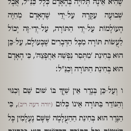
שֶׁהִיא אֵינָהּ תְּלוּיָה בְּהָאָדָם כְּלָל כַּנַּ"ל, אֲבָל
שְׁבוּעָה עִקָּרָהּ עַל-יְדֵי שֶׁהָאָדָם מְחַיֶּה
הָעוֹלָמוֹת עַל-יְדֵי הַתּוֹרָה, עַל-יְדֵי-זֶה יָכוֹל
לַעֲשׂוֹת תּוֹרָה מִכָּל הַדְּבָרִים שֶׁבָּעוֹלָם, עַל-כֵּן
הוּא בְּחִינַת 'מִתְּסַר נַפְשֵׁהּ אַחֲפָצֵהּ', כִּי הָאָדָם
הוּא בְּחִינַת הַתּוֹרָה וְכַנַּ"ל:
ו וְעַל-כֵּן בְּנֶדֶר אֵין שַׁיָּךְ בּוֹ שׁוּם שֵׁם וְכִנּוּי
וְהַנּוֹדֵר בַּתּוֹרָה אֵינוֹ כְּלוּם
, כִּי
(יורה דעה ריב)
הַנֶּדֶר הוּא בְּחִינַת הַהַעֲלָמָה שֶׁשָּׁם נֶעְלָמִין כָּל