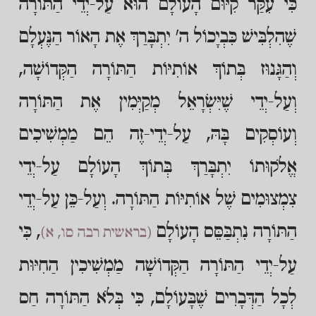
כִּי עִקַּר קִיּוּם הָעוֹלָם הוּא עַל-יְדֵי הַתּוֹרָה
שֶׁהִלְבִּישׁ כִּבְיָכוֹל ה' יִתְבָּרַךְ אֶת הָאוֹר הַנֶּעְלָם
וְהַגָּנוּז בְּתוֹךְ אוֹתִיּוֹת הַתּוֹרָה הַקְּדוֹשָׁה,
וְעַל-יְדֵי שֶׁיִּשְׂרָאֵל מְקַיְּמִין אֶת הַתּוֹרָה
וְעוֹסְקִים בָּהּ, עַל-יְדֵי-זֶה הֵם מַמְשִׁיכִים
אֱלֹקוּתוֹ יִתְבָּרַךְ בְּתוֹךְ הָעוֹלָם עַל-יְדֵי
צִמְצוּמִים שֶׁל אוֹתִיּוֹת הַתּוֹרָה. וְעַל-כֵּן עַל-יְדֵי
הַתּוֹרָה נִתְבַּסֵּס הָעוֹלָם
, כִּי
(בראשית רבה סו, א)
עַל-יְדֵי הַתּוֹרָה הַקְּדוֹשָׁה מַמְשִׁיכִין הַחִיּוּת
לְכָל הַדְּבָרִים שֶׁבָּעוֹלָם, כִּי בְּלֹא הַתּוֹרָה חַס