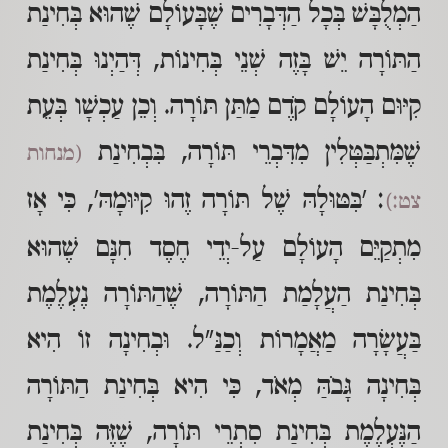
הַמְלֻבָּשׁ בְּכָל הַדְּבָרִים שֶׁבָּעוֹלָם שֶׁהוּא בְּחִינַת
הַתּוֹרָה יֵשׁ בָּזֶה שְׁנֵי בְּחִינוֹת, דְּהַיְנוּ בְּחִינַת
קִיּוּם הָעוֹלָם קֹדֶם מַתַּן תּוֹרָה. וְכֵן עַכְשָׁו בְּעֵת
שֶׁמִּתְבַּטְּלִין מִדִּבְרֵי תּוֹרָה, בִּבְחִינַת
(מנחות
: 'בִּטּוּלָהּ שֶׁל תּוֹרָה זֶהוּ קִיּוּמָהּ', כִּי אָז
צט:)
מִתְקַיֵּם הָעוֹלָם עַל-יְדֵי חֶסֶד חִנָּם שֶׁהוּא
בְּחִינַת הַעֲלָמַת הַתּוֹרָה, שֶׁהַתּוֹרָה נֶעְלֶמֶת
בַּעֲשָׂרָה מַאֲמָרוֹת וְכַנַּ"ל. וּבְחִינָה זוֹ הִיא
בְּחִינָה גָּבֹהַּ מְאֹד, כִּי הִיא בְּחִינַת הַתּוֹרָה
הַנֶּעְלֶמֶת בְּחִינַת סִתְרֵי תּוֹרָה, שֶׁזֶּה בְּחִינַת