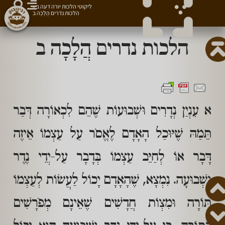
ליקוטי הלכות יורה דעה ב
»
הלכות נדרים הֲלָכָה ב
הלכות נדרים הֲלָכָה ב
א עִנְיַן נְדָרִים וּשְׁבוּעוֹת שֶׁהֵם לִכְאוֹרָה דְּבַר
תֵּמַהּ שֶׁיּוּכַל הָאָדָם לֶאֱסֹר עַל עַצְמוֹ אֵיזֶה
דָּבָר אוֹ לְחַיֵּב עַצְמוֹ בְּדָבָר עַל-יְדֵי נֶדֶר
וּשְׁבוּעָה. נִמְצָא, שֶׁהָאָדָם יָכוֹל לַעֲשׂוֹת לְעַצְמוֹ
תּוֹרָה וּמִצְוֹת חֲדָשִׁים שֶׁאֵינָם מְפֹרָשִׁים