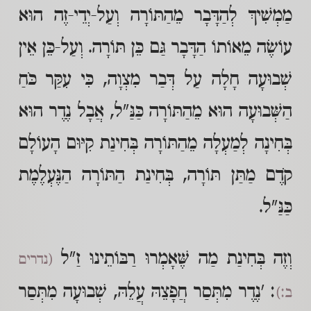
מַמְשִׁיךְ לְהַדָּבָר מֵהַתּוֹרָה וְעַל-יְדֵי-זֶה הוּא
עוֹשֶׂה מֵאוֹתוֹ הַדָּבָר גַּם כֵּן תּוֹרָה. וְעַל-כֵּן אֵין
שְׁבוּעָה חָלָה עַל דְּבַר מִצְוָה, כִּי עִקַּר כֹּחַ
הַשְּׁבוּעָה הוּא מֵהַתּוֹרָה כַּנַּ"ל, אֲבָל נֶדֶר הוּא
בְּחִינָה לְמַעְלָה מֵהַתּוֹרָה בְּחִינַת קִיּוּם הָעוֹלָם
קֹדֶם מַתַּן תּוֹרָה, בְּחִינַת הַתּוֹרָה הַנֶּעְלֶמֶת
כַּנַּ"ל.
וְזֶה בְּחִינַת מַה שֶּׁאָמְרוּ רַבּוֹתֵינוּ זַ"ל
(נדרים
: 'נֶדֶר מִתְּסַר חֲפָצֵהּ עֲלֵהּ, שְׁבוּעָה מִתְּסַר
ב:)