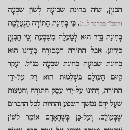
הַבִּנְיָן, שֶׁזֶּה בְּחִינַת שְׁבוּעָה לְשׁוֹן שִׁבְעָה
, כִּי בְּחִינַת הַתּוֹרָה הַנֶּעְלֶמֶת
(רמב"ן במדבר ל, ג)
בְּחִינַת נֶדֶר הוּא לְמַעְלָה מִשִּׁבְעַת יְמֵי הַבִּנְיָן
כַּיָּדוּעַ. אֲבָל הַתּוֹרָה הַמְּסוּרָה בְּיָדֵינוּ הוּא
בְּחִינַת שְׁבוּעָה בְּחִינַת שִׁבְעָה כַּנַּ"ל. וְעִקַּר
קִיּוּם הָעוֹלָם בִּשְׁלֵמוּת הוּא רַק עַל-יְדֵי
הַתּוֹרָה, דְּהַיְנוּ עַל-יְדֵי עֵסֶק הַתּוֹרָה וְהַמִּצְוֹת
שֶׁעַל יָדָם נִמְשָׁךְ הַשֶּׁפַע וְהַחִיּוּת לְכָל הַדְּבָרִים
שֶׁבָּעוֹלָם, וְעַל-כֵּן כְּשֶׁהָאָדָם אוֹמֵר לְשׁוֹן