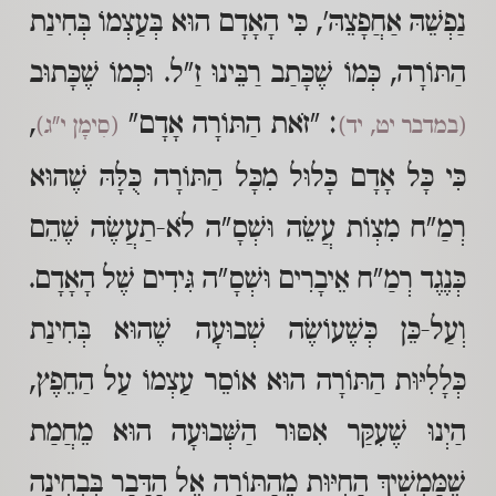
נַפְשֵׁהּ אַחֲפָצֵהּ', כִּי הָאָדָם הוּא בְּעַצְמוֹ בְּחִינַת
הַתּוֹרָה, כְּמוֹ שֶׁכָּתַב רַבֵּינוּ זַ"ל. וּכְמוֹ שֶׁכָּתוּב
: "זֹאת הַתּוֹרָה אָדָם"
,
(במדבר יט, יד)
(סִימָן י"ג)
כִּי כָּל אָדָם כָּלוּל מִכָּל הַתּוֹרָה כֻּלָּהּ שֶׁהוּא
רְמַ"ח מִצְוֹת עֲשֵׂה וּשְׁסָ"ה לֹא-תַעֲשֶׂה שֶׁהֵם
כְּנֶגֶד רְמַ"ח אֵיבָרִים וּשְׁסָ"ה גִּידִים שֶׁל הָאָדָם.
וְעַל-כֵּן כְּשֶׁעוֹשֶׂה שְׁבוּעָה שֶׁהוּא בְּחִינַת
כְּלָלִיּוּת הַתּוֹרָה הוּא אוֹסֵר עַצְמוֹ עַל הַחֵפֶץ,
הַיְנוּ שֶׁעִקַּר אִסּוּר הַשְּׁבוּעָה הוּא מֵחֲמַת
שֶׁמַּמְשִׁיךְ הַחִיּוּת מֵהַתּוֹרָה אֶל הַדָּבָר בִּבְחִינָה