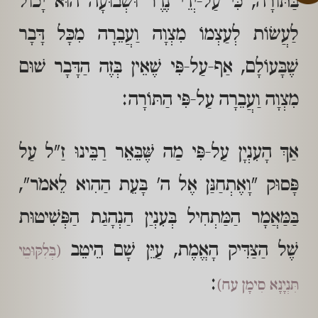
בַּתּוֹרָה, כִּי עַל-יְדֵי נֶדֶר וּשְׁבוּעָה הוּא יָכוֹל
לַעֲשׂוֹת לְעַצְמוֹ מִצְוָה וַעֲבֵרָה מִכָּל דָּבָר
שֶׁבָּעוֹלָם, אַף-עַל-פִּי שֶׁאֵין בְּזֶה הַדָּבָר שׁוּם
מִצְוָה וַעֲבֵרָה עַל-פִּי הַתּוֹרָה:
אַךְ הָעִנְיָן עַל-פִּי מַה שֶּׁבֵּאֵר רַבֵּינוּ זַ"ל עַל
פָּסוּק "וָאֶתְחַנַּן אֶל ה' בָּעֵת הַהִוא לֵאמֹר",
בַּמַּאֲמָר הַמַּתְחִיל בְּעִנְיַן הַנְהָגַת הַפְּשִׁיטוּת
שֶׁל הַצַּדִּיק הָאֱמֶת, עַיֵּן שָׁם הֵיטֵב
(בְּלִקּוּטֵי
:
תִּנְיָנָא סִימָן עח)