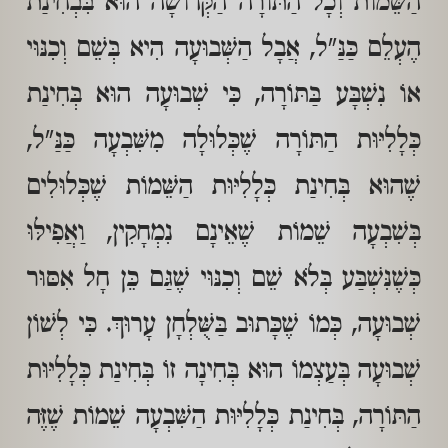
הַשֵּׁמוֹת וְכָל הַתּוֹרָה הַקְּדוֹשָׁה הוּא בִּבְחִינַת
הֶעְלֵם כַּנַּ"ל, אֲבָל הַשְּׁבוּעָה הִיא בְּשֵׁם וְכִנּוּי
אוֹ נִשְׁבָּע בַּתּוֹרָה, כִּי שְׁבוּעָה הוּא בְּחִינַת
כְּלָלִיּוּת הַתּוֹרָה שֶׁכְּלוּלָה מִשִּׁבְעָה כַּנַּ"ל,
שֶׁהוּא בְּחִינַת כְּלָלִיּוּת הַשֵּׁמוֹת שֶׁכְּלוּלִים
בְּשִׁבְעָה שֵׁמוֹת שֶׁאֵינָם נִמְחָקִין, וַאֲפִילּוּ
כְּשֶׁנִּשְׁבַּע בְּלֹא שֵׁם וְכִנּוּי שֶׁגַּם כֵּן חָל אִסּוּר
שְׁבוּעָה, כְּמוֹ שֶׁכָּתוּב בַּשֻּׁלְחָן עָרוּךְ. כִּי לְשׁוֹן
שְׁבוּעָה בְּעַצְמוֹ הוּא בְּחִינָה זוֹ בְּחִינַת כְּלָלִיּוּת
הַתּוֹרָה, בְּחִינַת כְּלָלִיּוּת הַשִּׁבְעָה שֵׁמוֹת שֶׁזֶּה