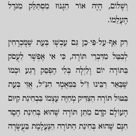
וְשָׁלוֹם, הָיָה אוֹר הַגָּנוּז מִסְתַּלֵּק מִגֹּדֶל
הֶעְלֵמוֹ.
רַק אַף-עַל-פִּי-כֵן גַּם עַכְשָׁו בְּעֵת שֶׁמֻּכְרָחִין
לְבַטֵּל מִדִּבְרֵי תּוֹרָה, כִּי אִי אֶפְשָׁר לַעֲסֹק
בַּתּוֹרָה יוֹם וָלַיְלָה בְּלִי הֶפְסֵק רֶגַע וּכְמוֹ
שֶׁבֵּאֵר רַבֵּינוּ זַ"ל בַּמַּאֲמָר הַנַּ"ל, אֲזַי בְּעֵת
בִּטּוּל תּוֹרָה הַצַּדִּיק מְחַיֶּה עַצְמוֹ בִּבְחִינַת קִיּוּם
הָעוֹלָם קֹדֶם מַתַּן תּוֹרָה שֶׁהוּא בְּחִינַת חֶסֶד
חִנָּם שֶׁהוּא בְּחִינַת הַתּוֹרָה הַנֶּעְלֶמֶת בַּעֲשָׂרָה