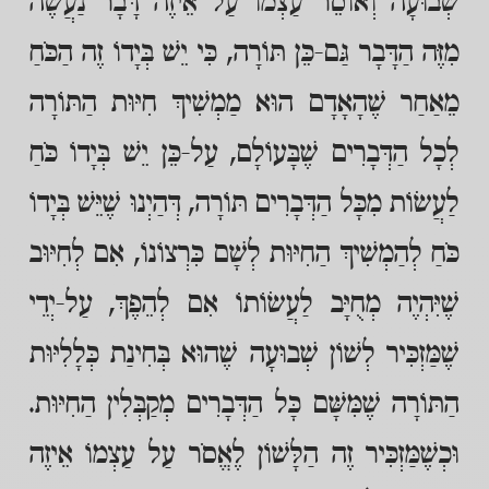
שְׁבוּעָה וְאוֹסֵר עַצְמוֹ עַל אֵיזֶה דָּבָר נַעֲשֶׂה
מִזֶּה הַדָּבָר גַּם-כֵּן תּוֹרָה, כִּי יֵשׁ בְּיָדוֹ זֶה הַכֹּחַ
מֵאַחַר שֶׁהָאָדָם הוּא מַמְשִׁיךְ חִיּוּת הַתּוֹרָה
לְכָל הַדְּבָרִים שֶׁבָּעוֹלָם, עַל-כֵּן יֵשׁ בְּיָדוֹ כֹּחַ
לַעֲשׂוֹת מִכָּל הַדְּבָרִים תּוֹרָה, דְּהַיְנוּ שֶׁיֵּשׁ בְּיָדוֹ
כֹּחַ לְהַמְשִׁיךְ הַחִיּוּת לְשָׁם כִּרְצוֹנוֹ, אִם לְחִיּוּב
שֶׁיִּהְיֶה מְחֻיָּב לַעֲשׂוֹתוֹ אִם לְהֵפֶךְ, עַל-יְדֵי
שֶׁמַּזְכִּיר לְשׁוֹן שְׁבוּעָה שֶׁהוּא בְּחִינַת כְּלָלִיּוּת
הַתּוֹרָה שֶׁמִּשָּׁם כָּל הַדְּבָרִים מְקַבְּלִין הַחִיּוּת.
וּכְשֶׁמַּזְכִּיר זֶה הַלָּשׁוֹן לֶאֱסֹר עַל עַצְמוֹ אֵיזֶה