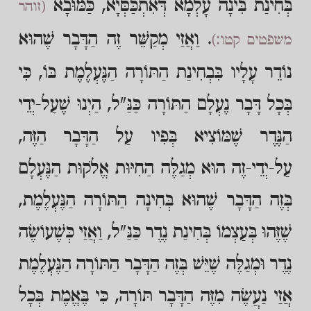
בְּחִינַת בִּינָה עָלְמָא דְּאִתְכַּסְּיָא, כַּמּוּבָא
(זוהר
. וַאֲזַי מְקַשֵּׁר זֶה הַדָּבָר שֶׁהוּא
משפטים קטו:)
נוֹדֵר עָלָיו בִּבְחִינַת הַתּוֹרָה הַנֶּעְלֶמֶת בּוֹ, כִּי
בְּכָל דָּבָר נֶעְלָם הַתּוֹרָה כַּנַּ"ל, הַיְנוּ שֶׁעַל-יְדֵי
הַנֶּדֶר שֶׁמּוֹצִיא בְּפִיו עַל הַדָּבָר הַזֶּה,
עַל-יְדֵי-זֶה הוּא מְגַלֶּה הַחִיּוּת אֱלֹקוּת הַנֶּעְלָם
בְּזֶה הַדָּבָר שֶׁהוּא בְּחִינָה הַתּוֹרָה הַנֶּעְלֶמֶת,
שֶׁזֶּהוּ בְּעַצְמוֹ בְּחִינַת נֶדֶר כַּנַּ"ל, וַאֲזַי כְּשֶׁעוֹשֶׂה
נֶדֶר וּמְגַלֶּה שֶׁיֵּשׁ בְּזֶה הַדָּבָר הַתּוֹרָה הַנֶּעְלֶמֶת
אֲזַי נַעֲשֶׂה מִזֶּה הַדָּבָר תּוֹרָה, כִּי בֶּאֱמֶת בְּכָל