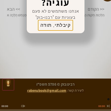
עוגיה?
מצווה לשתף 👈
<< הקודם
>> הבא
אנחנו משתמשים לא פעם
הִלְכוֹת חֻקּוֹת הָעַכּוּ"ם הֲלָכָה ג
הִלְכוֹת מְעוֹנֵן וּמְנַחֵשׁ הֲלָכָה א
בעוגיות עם 'רבנו-בוק'
קיבלתי, תודה
>
<
רבינובוק © 5786 תשפ"ו
הִלְכוֹת חֻקּוֹת הָעַכּוּ"ם הֲלָכָה ג
הִלְכוֹת מְעוֹנֵן וּמְנַחֵשׁ הֲלָכָה א
ליצירת קשר:
rabenubook@gmail.com
00:00
00:00