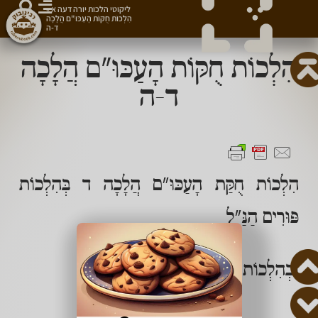
ליקוטי הלכות יורה דעה א
»
הִלְכוֹת חֻקּוֹת הָעַכּוּ"ם הֲלָכָה
ד-ה
הִלְכוֹת חֻקּוֹת הָעַכּוּ"ם הֲלָכָה
ד-ה
הִלְכוֹת חֻקַּת הָעַכּוּ"ם הֲלָכָה ד בְּהִלְכוֹת
פּוּרִים הַנַּ"ל
וּבְהִלְכוֹת רִבִּית הֲלָכָה ה: