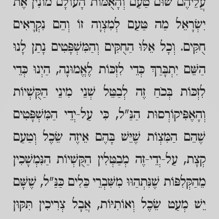
עֲלֵיהֶם שׁוּם טַעַם וְהָאֻמּוֹת הָעוֹלָם מוֹנִין אֶת
יִשְׂרָאֵל מַה טַּעַם לְמִצְוָה זוֹ וְהֵם נִקְרָאִים
חֻקִּים. וְכָל אֵלּוּ הַחֻקִּים וְהַמִּשְׁפָּטִים נָתַן לָנוּ
הַשֵּׁם יִתְבָּרַךְ כְּדֵי לִזְכּוֹת לֶאֱמוּנָה, הַיְנוּ כְּדֵי
לִזְכּוֹת בְּכֹחַ זֶה לְבַטֵּל שְׁנֵי מִינֵי הַקֻּשְׁיוֹת
וְהָאֶפִּיקוֹרְסוּת הַנַּ"ל, כִּי עַל-יְדֵי הַמִּשְׁפָּטִים
שֶׁהֵם הַמִּצְוֹת שֶׁיֵּשׁ בָּהֶם אֵיזֶה שֵׂכֶל וְטַעַם
קְצָת, עַל-יְדֵי-זֶה מְבַטְּלִין הַקֻּשְׁיוֹת הַנִּמְשָׁכִין
מֵהַקְּלִפּוֹת שֶׁנִּתְהַוּוּ מִשִּׁבְרֵי כֵּלִים כַּנַּ"ל, שֶׁשָּׁם
יֵשׁ מְעַט שֵׂכֶל וְאוֹתִיּוֹת, אֲבָל צְרִיכִין תִּקּוּן