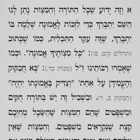
א וְזֶה יָדוּעַ שֶׁכָּל הַתּוֹרָה וְהַמִּצְוֹת נָתַן לָנוּ
הַשֵּׁם יִתְבָּרַךְ כְּדֵי לִזְכּוֹת לֶאֱמוּנָה שְׁלֵמָה בּוֹ
יִתְבָּרַךְ, שֶׁזֶּה עִקַּר הַתַּכְלִית, כְּמוֹ שֶׁכָּתוּב
: "כָּל מִצְוֹתֶיךָ אֱמוּנָה". וּכְמוֹ
(תְּהִלִּים קיט, פו)
שֶׁאָמְרוּ רַבּוֹתֵינוּ זַ"ל
: 'בָּא חֲבַקּוּק
(מַכּוֹת כד.)
וְהֶעֱמִידָן עַל אַחַת' "וְצַדִּיק בֶּאֱמוּנָתוֹ יִחְיֶה"
. וּבִשְׁבִיל זֶה יֵשׁ בַּתּוֹרָה חֻקִּים
(חֲבַקּוּק‍ ב, ד)
וּמִשְׁפָּטִים שֶׁהֵם הַמִּצְוֹת שֶׁהַשֵּׂכֶל מְחַיְּבָם
קְצָת שֶׁנִּקְרָאִים מִשְׁפָּטִים. וְהַמִּצְוֹת שֶׁאֵין