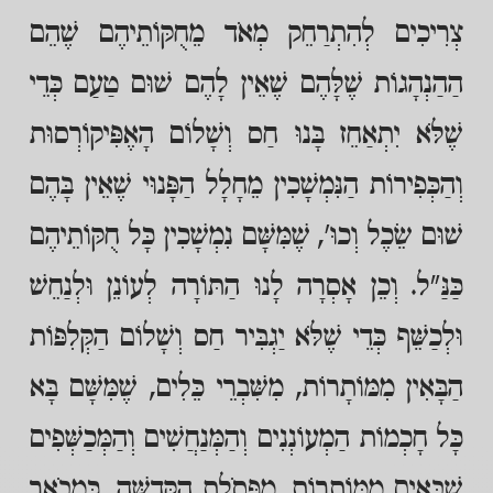
צְרִיכִים לְהִתְרַחֵק מְאֹד מֵחֻקּוֹתֵיהֶם שֶׁהֵם
הַהַנְהָגוֹת שֶׁלָּהֶם שֶׁאֵין לָהֶם שׁוּם טַעַם כְּדֵי
שֶׁלֹּא יִתְאַחֵז בָּנוּ חַס וְשָׁלוֹם הָאֶפִּיקוֹרְסוּת
וְהַכְּפִירוֹת הַנִּמְשָׁכִין מֵחָלָל הַפָּנוּי שֶׁאֵין בָּהֶם
שׁוּם שֵׂכֶל וְכוּ', שֶׁמִּשָּׁם נִמְשָׁכִין כָּל חֻקּוֹתֵיהֶם
כַּנַּ"ל. וְכֵן אָסְרָה לָנוּ הַתּוֹרָה לְעוֹנֵן וּלְנַחֵשׁ
וּלְכַשֵּׁף כְּדֵי שֶׁלֹּא יַגְבִּיר חַס וְשָׁלוֹם הַקְּלִפּוֹת
הַבָּאִין מִמּוֹתָרוֹת, מִשִּׁבְרֵי כֵּלִים, שֶׁמִּשָּׁם בָּא
כָּל חָכְמוֹת הַמְעוֹנְנִים וְהַמְּנַחֲשִׁים וְהַמְּכַשְּׁפִים
שֶׁבָּאִים מִמּוֹתָרוֹת, מִפְּסֹלֶת הַקְּדֻשָּׁה, כַּמְבֹאָר