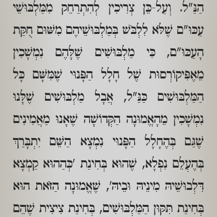
הַנַּ"ל. וְעַל-כֵּן צְרִיכִין לְהִתְרַחֵק מִמַּלְבּוּשֵׁי
עַכּוּ"ם שֶׁלֹּא לִלְבֹּשׁ בְּמַלְבּוּשֵׁיהֶם מִשּׁוּם חֻקַּת
הָעַכּוּ"ם, כִּי מַלְבּוּשִׁים שֶׁלָּהֶם נִמְשָׁכִין
מֵאֶפִּיקוֹרְסוּת שֶׁל חָלָל הַפָּנוּי שֶׁמִּשָּׁם כָּל
הַמַּלְבּוּשִׁים כַּנַּ"ל, אֲבָל מַלְבּוּשִׁים שֶׁלָּנוּ
נִמְשָׁכִין מֵהָאֱמוּנָה הַקְּדוֹשָׁה שֶׁאָנוּ מַאֲמִינִים
שֶׁגַּם בְּהֶחָלָל הַפָּנוּי נִמְצָא הַשֵּׁם יִתְבָּרַךְ
בְּהֶעְלֵם נִפְלָא, שֶׁהוּא בְּחִינַת 'כְּהַהוּא קַמְצָא
דִּלְבוּשֵׁיהּ מִינֵיהּ וּבֵיהּ', שֶׁאֱמוּנָה הַזֹּאת הוּא
בְּחִינַת תִּקּוּן הַמַּלְבּוּשִׁים, בְּחִינַת צִיצִית שֶׁהֵם