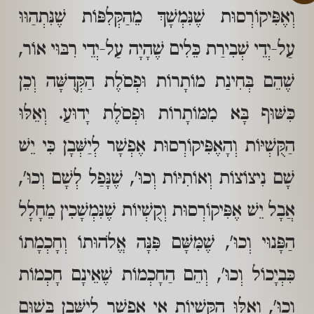
וְאֶפִּיקוֹרְסוּת שֶׁנִּמְשָׁךְ מֵהַקְּלִפּוֹת שֶׁנִּתְהַוּוּ
עַל-יְדֵי שְׁבִירַת כֵּלִים שֶׁהָיָה עַל-יְדֵי רִבּוּי אוֹר,
שֶׁהֵם בְּחִינַת מוֹתָרוֹת וּפְסֹלֶת הַקְּדֻשָּׁה וְכֵן
כִּשּׁוּף בָּא מִמּוֹתָרוֹת וּפְסֹלֶת יָדוּעַ. וְאֵלּוּ
הַקֻּשְׁיּוֹת וְהָאֶפִּיקוֹרְסוּת אֶפְשָׁר לְיַשְּׁבָן כִּי יֵשׁ
שָׁם נִיצוֹצוֹת וְאוֹתִיּוֹת וְכוּ', שֶׁנָּפַל לְשָׁם וְכוּ',
אֲבָל יֵשׁ אֶפִּיקוֹרְסוּת וְקֻשְׁיוֹת שֶׁנִּמְשָׁכִין מֵחָלָל
הַפָּנוּי וְכוּ', שֶׁמִּשָּׁם פִּנָּה אֱלֹהוּתוֹ וְחָכְמָתוֹ
כִּבְיָכוֹל וְכוּ', וְהֵם הַחָכְמוֹת שֶׁאֵינָם חָכְמוֹת
וְכוּ', וְאֵלּוּ הַקֻּשְׁיוֹת אִי אֶפְשָׁר לְיַשְּׁבָן בְּשׁוּם