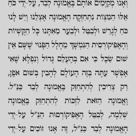
וְאָנוּ מְקַיְּמִים אוֹתָם בֶּאֱמוּנָה לְבַד, עַל-יְדֵי כֹּחַ
אֵלּוּ הַמִּצְוֹת נִתְחַזְּקָה הָאֱמוּנָה אֶצְלֵנוּ וְיֵשׁ לָנוּ
כֹּחַ לְגָרֵשׁ וּלְבַטֵּל וּלְבַעֵר מֵאִתָּנוּ כָּל הַקֻּשְׁיוֹת
וְהָאֶפִּיקוֹרְסִית הַנִּמְשָׁךְ מֵחָלָל הַפָּנוּי שֶׁשָּׁם אֵין
שׁוּם שֵׂכֶל כִּי אִם בְּהֶעְלֵם גָּדוֹל וְנִפְלָא שֶׁאִי
אֶפְשָׁר עַתָּה בְּזֶה הָעוֹלָם לְהָבִין בְּשׁוּם אֹפֶן,
רַק צְרִיכִין לְהִתְחַזֵּק בֶּאֱמוּנָה לְבַד כַּנַּ"ל.
וֶאֱמוּנָה הַזֹּאת לִזְכּוֹת לְהִתְחַזֵּק בֶּאֱמוּנָה
שְׁלֵמָה, לְבַטֵּל הָאֶפִּיקוֹרְסוּת הַנַּ"ל עַל-יְדֵי
הָאֱמוּנָה לְבַד כַּנַּ"ל, זֶה אָנוּ זוֹכִים עַל-יְדֵי