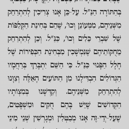
בְּהַתּוֹרָה הַנַּ"ל. עַל-כֵּן אָנוּ צְרִיכִין לְהִתְרַחֵק
מִשְּׁנֵיהֶם, מִמְּעוֹנֵן וְכוּ', שֶׁהֵם בְּחִינַת הַקְּלִפּוֹת
שֶׁל שִׁבְרֵי כֵּלִים וְכוּ', כַּנַּ"ל. וְכֵן לְהִתְרַחֵק
מֵחֻקּוֹתֵיהֶם שֶׁנִּמְשָׁכִין מִבְּחִינַת הַכְּפִירוֹת שֶׁל
חָלָל הַפָּנוּי כַּנַּ"ל. כִּי הַשֵּׁם יִתְבָּרַךְ בְּרַחֲמָיו
הַגְּדוֹלִים הִבְדִּילָנוּ מִן הַתּוֹעִים הָאֵלֶּה וְצִוָּנוּ
לְהִתְרַחֵק מִשְּׁנֵיהֶם. וְקִדְּשָׁנוּ בְּמִצְוֹתָיו
הַקְּדוֹשִׁים שֶׁיֵּשׁ בָּהֶם חֻקִּים וּמִשְׁפָּטִים,
שֶׁעַל-יְדֵי-זֶה אָנוּ מְבַטְּלִין וּמְגָרְשִׁין שְׁנֵי מִינֵי