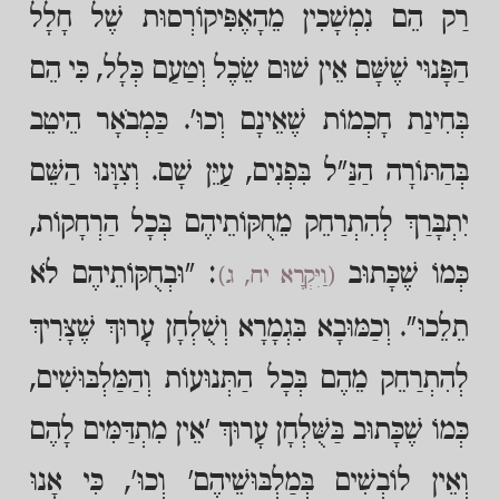
רַק הֵם נִמְשָׁכִין מֵהָאֶפִּיקוֹרְסוּת שֶׁל חָלָל
הַפָּנוּי שֶׁשָּׁם אֵין שׁוּם שֵׂכֶל וְטַעַם כְּלָל, כִּי הֵם
בְּחִינַת חָכְמוֹת שֶׁאֵינָם וְכוּ'. כַּמְבֹאָר הֵיטֵב
בְּהַתּוֹרָה הַנַּ"ל בִּפְנִים, עַיֵּן שָׁם. וְצִוָּנוּ הַשֵּׁם
יִתְבָּרַךְ לְהִתְרַחֵק מֵחֻקּוֹתֵיהֶם בְּכָל הַרְחָקוֹת,
כְּמוֹ שֶׁכָּתוּב
: "וּבְחֻקּוֹתֵיהֶם לֹא
(וַיִּקְרָא יח, ג)
תֵלֵכוּ". וְכַמּוּבָא בִּגְמָרָא וְשֻׁלְחָן עָרוּךְ שֶׁצָּרִיךְ
לְהִתְרַחֵק מֵהֶם בְּכָל הַתְּנוּעוֹת וְהַמַּלְבּוּשִׁים,
כְּמוֹ שֶׁכָּתוּב בַּשֻּׁלְחָן עָרוּךְ 'אֵין מִתְדַּמִּים לָהֶם
וְאֵין לוֹבְשִׁים בְּמַלְבּוּשֵׁיהֶם' וְכוּ', כִּי אָנוּ