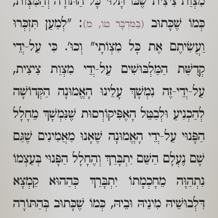
מִצְוַת צִיצִית שֶׁבּוֹ תָּלוּי כָּל הַתּוֹרָה וְהַמִּצְוֹת,
כְּמוֹ שֶׁכָּתוּב
: "לְמַעַן תִּזְכְּרוּ
(בַּמִּדְבָּר טו, מ)
וַעֲשִׂיתֶם אֶת כָּל מִצְוֹתָי" וְכוּ'. כִּי עַל-יְדֵי
קְדֻשַּׁת הַמַּלְבּוּשִׁים עַל-יְדֵי מִצְוַת צִיצִית,
עַל-יְדֵי-זֶה נִמְשָׁךְ עָלֵינוּ הָאֱמוּנָה הַקְּדוֹשָׁה
לְהַכְנִיעַ וּלְבַטֵּל הָאֶפִּיקוֹרְסוּת שֶׁנִּמְשָׁךְ מֵחָלָל
הַפָּנוּי עַל-יְדֵי הָאֱמוּנָה שֶׁאָנוּ מַאֲמִינִים שֶׁגַּם
שָׁם נֶעְלָם הַשֵּׁם יִתְבָּרַךְ וְהֶחָלָל הַפָּנוּי בְּעַצְמוֹ
נִתְהַוָּה מֵחָכְמָתוֹ יִתְבָּרַךְ כְּהַהוּא קַמְצָא
דִּלְבוּשֵׁיהּ מִינֵיהּ וּבֵיהּ, כְּמוֹ שֶׁכָּתוּב בְּהַתּוֹרָה