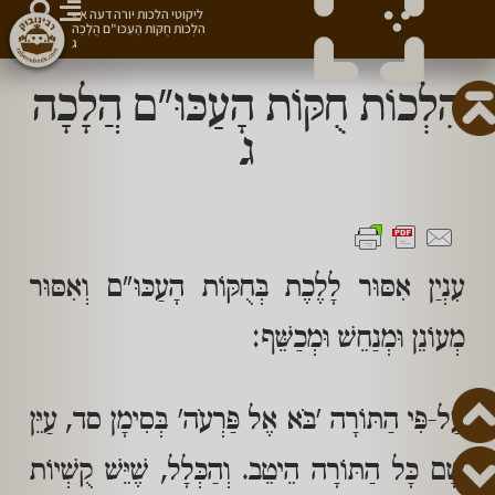
ליקוטי הלכות יורה דעה א
»
הִלְכוֹת חֻקּוֹת הָעַכּוּ"ם הֲלָכָה
ג
הִלְכוֹת חֻקּוֹת הָעַכּוּ"ם הֲלָכָה
ג
עִנְיַן אִסּוּר לָלֶכֶת בְּחֻקּוֹת הָעַכּוּ"ם וְאִסּוּר
מְעוֹנֵן וּמְנַחֵשׁ וּמְכַשֵּׁף:
עַל-פִּי הַתּוֹרָה 'בֹּא אֶל פַּרְעֹה' בְּסִימָן סד, עַיֵּן
שָׁם כָּל הַתּוֹרָה הֵיטֵב. וְהַכְּלָל, שֶׁיֵּשׁ קֻשְׁיוֹת