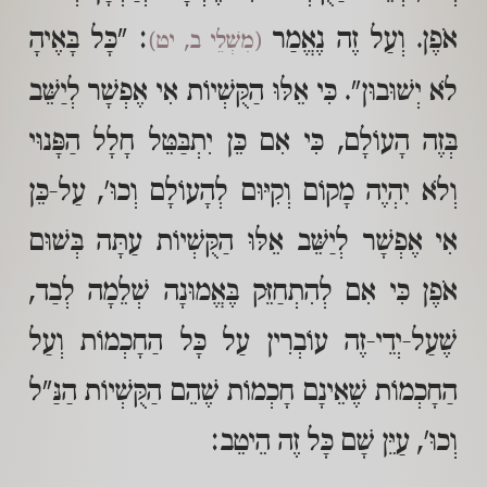
אֹפֶן. וְעַל זֶה נֶאֱמַר
: "כָּל בָּאֶיהָ
(מִשְׁלֵי ב, יט)
לֹא יְשׁוּבוּן". כִּי אֵלּוּ הַקֻּשְׁיוֹת אִי אֶפְשָׁר לְיַשֵּׁב
בְּזֶה הָעוֹלָם, כִּי אִם כֵּן יִתְבַּטֵּל חָלָל הַפָּנוּי
וְלֹא יִהְיֶה מָקוֹם וְקִיּוּם לְהָעוֹלָם וְכוּ', עַל-כֵּן
אִי אֶפְשָׁר לְיַשֵּׁב אֵלּוּ הַקֻּשְׁיוֹת עַתָּה בְּשׁוּם
אֹפֶן כִּי אִם לְהִתְחַזֵּק בֶּאֱמוּנָה שְׁלֵמָה לְבַד,
שֶׁעַל-יְדֵי-זֶה עוֹבְרִין עַל כָּל הַחָכְמוֹת וְעַל
הַחָכְמוֹת שֶׁאֵינָם חָכְמוֹת שֶׁהֵם הַקֻּשְׁיוֹת הַנַּ"ל
וְכוּ', עַיֵּן שָׁם כָּל זֶה הֵיטֵב: