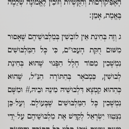
הָאֶפִּיקוֹרְסוּת וְהַקֻּשְׁיוֹת וְזוֹכִין לֶאֱמוּנָה שְׁלֵמָה
בֶּאֱמֶת, אָמֵן:
ג וְזֶה בְּחִינַת אֵין לוֹבְשִׁין בְּמַלְבּוּשֵׁיהֶם שֶׁאָסוּר
מִשּׁוּם חֻקַּת הָעַכּוּ"ם, כִּי כָּל הַמַּלְבּוּשִׁים
נִמְשָׁכִין מִסּוֹד חָלָל הַפָּנוּי שֶׁהוּא בְּחִינַת
לְבוּשִׁין, כַּמְבֹאָר בְּהַתּוֹרָה הַנַּ"ל, שֶׁהוּא
כְּהַהוּא קַמְצָא דִּלְבוּשֵׁיהּ מִינֵהּ וּבֵיהּ,# וּמִשָּׁם
נִמְשָׁכִין כָּל הַמַּלְבּוּשִׁים שֶׁבָּעוֹלָם. וְעַל-כֵּן
נִצְטַוּוּ יִשְׂרָאֵל לְקַדֵּשׁ אֶת מַלְבּוּשֵׁיהֶם עַל-יְדֵי