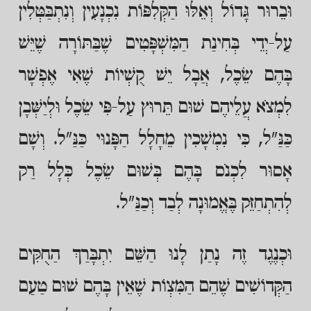
וּבֵרוּר גָּדוֹל וְאֵלּוּ הַקְּלִפּוֹת נִכְנָעִין וְנִתְבַּטְּלִין
עַל-יְדֵי בְּחִינַת הַמִּשְׁפָּטִים שֶׁבַּתּוֹרָה שֶׁיֵּשׁ
בָּהֶם שֵׂכֶל, אֲבָל יֵשׁ קֻשְׁיוֹת שֶׁאִי אֶפְשָׁר
לִמְצֹא עֲלֵיהֶם שׁוּם תֵּרוּץ עַל-פִּי שֵׂכֶל וּלְיַשְּׁבָן
כַּנַּ"ל, כִּי נִמְשָׁכִין מֵחָלָל הַפָּנוּי כַּנַּ"ל. וְשָׁם
אָסוּר לִכְנֹס בָּהֶם בְּשׁוּם שֵׂכֶל כְּלָל רַק
לְהִתְחַזֵּק בֶּאֱמוּנָה לְבַד וְכַנַּ"ל.
וּכְנֶגֶד זֶה נָתַן לָנוּ הַשֵּׁם יִתְבָּרַךְ הַחֻקִּים
הַקְּדוֹשִׁים שֶׁהֵם הַמִּצְוֹת שֶׁאֵין בָּהֶם שׁוּם טַעַם