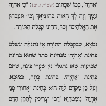
'אֶהְיֶה', כְּמוֹ שֶׁכָּתוּב
: "כִּי אֶהְיֶה
(שמות ג, יב)
עִמְּךָ וְזֶה לְךָ הָאוֹת בְּהוֹצִיאֲךָ וְכוּ' תַּעַבְדוּן
אֶת הָאֱלֹהִים" וְכוּ', דְּהַיְנוּ קַבָּלַת הַתּוֹרָה.
נִמְצָא, שֶׁבְּקַבָּלַת הַתּוֹרָה אָז נִתְגַּלָּה וְנִשְׁלַם
בְּחִינַת 'אֶהְיֶה' מִבְּחִינַת כֶּתֶר שֶׁהוּא בְּחִינַת
שָׁבוּעוֹת שֶׁאָז נִתְגַּלִּין נוּן שַׁעֲרֵי בִּינָה, שֶׁהֵם
בְּחִינַת 'אֶהְיֶה', בְּחִינַת כֶּתֶר, כַּמּוּבָא.
וְעַל-כֵּן מִקֹּדֶם לָזֶה הוּא בְּחִינַת 'אֲחוֹרֵי פְּנֵי
אֶהְיֶה' גִּימַטְרִיָּא 'דָּם' וּצְרִיכִין לְתַקֵּן הַדַּם