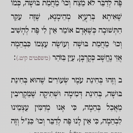
פֶּה לְדַבֵּר לֹא מֵצַח וְכוּ' מֵחֲמַת בּוּשָׁה, כְּמוֹ
שֶׁאִיתָא בְּרַעֲיָא מְהֵימָנָא, שֶׁזֶּה עִקַּר
הַתְּשׁוּבָה כְּשֶׁאָדָם אוֹמֵר אֵין לִי פֶּה לְהָשִׁיב
וְכוּ' מֵחֲמַת בּוּשָׁה וְעוֹשֶׂה עַצְמוֹ כִּבְהֵמָה
אֲזַי נֶחֱשָׁב כְּקָרְבָּן, עַיֵּן בַּזֹּהַר
:
(משפטים קיט.)
ב וְזֶהוּ בְּחִינַת עֹמֶר שְׂעוֹרִים שֶׁהוּא בְּחִינַת
בּוּשָׁה, בְּחִינַת דְּמִימָה וּשְׁתִיקָה שֶׁמַּקְרִיבִין
מַאֲכַל בְּהֵמָה, כִּי אָנוּ מְדַמִּין עַצְמֵינוּ
לִבְהֵמָה, כִּי אֵין לָנוּ פֶּה לְדַבֵּר וְכוּ' כַּנַּ"ל וְזֶה