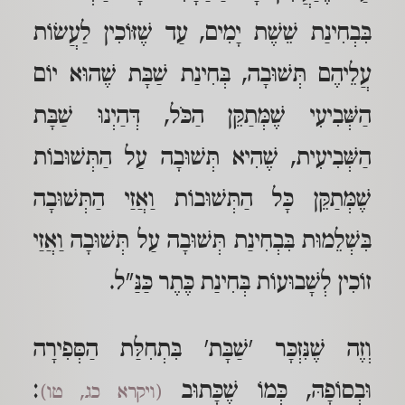
בִּבְחִינַת שֵׁשֶׁת יָמִים, עַד שֶׁזּוֹכִין לַעֲשׂוֹת
עֲלֵיהֶם תְּשׁוּבָה, בְּחִינַת שַׁבָּת שֶׁהוּא יוֹם
הַשְּׁבִיעִי שֶׁמְּתַקֵּן הַכֹּל, דְּהַיְנוּ שַׁבָּת
הַשְּׁבִיעִית, שֶׁהִיא תְּשׁוּבָה עַל הַתְּשׁוּבוֹת
שֶׁמְּתַקֵּן כָּל הַתְּשׁוּבוֹת וַאֲזַי הַתְּשׁוּבָה
בִּשְׁלֵמוּת בִּבְחִינַת תְּשׁוּבָה עַל תְּשׁוּבָה וַאֲזַי
זוֹכִין לְשָׁבוּעוֹת בְּחִינַת כֶּתֶר כַּנַּ"ל.
וְזֶה שֶׁנִּזְכָּר 'שַׁבָּת' בִּתְחִלַּת הַסְּפִירָה
וּבְסוֹפָהּ, כְּמוֹ שֶׁכָּתוּב
:
(ויקרא כג, טו)