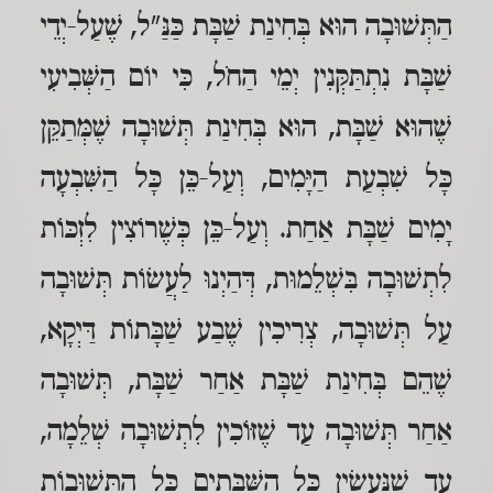
הַתְּשׁוּבָה הוּא בְּחִינַת שַׁבָּת כַּנַּ"ל, שֶׁעַל-יְדֵי
שַׁבָּת נִתְתַּקְּנִין יְמֵי הַחֹל, כִּי יוֹם הַשְּׁבִיעִי
שֶׁהוּא שַׁבָּת, הוּא בְּחִינַת תְּשׁוּבָה שֶׁמְּתַקֵּן
כָּל שִׁבְעַת הַיָּמִים, וְעַל-כֵּן כָּל הַשִּׁבְעָה
יָמִים שַׁבָּת אַחַת. וְעַל-כֵּן כְּשֶׁרוֹצִין לִזְכּוֹת
לִתְשׁוּבָה בִּשְׁלֵמוּת, דְּהַיְנוּ לַעֲשׂוֹת תְּשׁוּבָה
עַל תְּשׁוּבָה, צְרִיכִין שֶׁבַע שַׁבָּתוֹת דַּיְקָא,
שֶׁהֵם בְּחִינַת שַׁבָּת אַחַר שַׁבָּת, תְּשׁוּבָה
אַחַר תְּשׁוּבָה עַד שֶׁזּוֹכִין לִתְשׁוּבָה שְׁלֵמָה,
עַד שֶׁנַּעֲשִׂין כָּל הַשַּׁבָּתִים כָּל הַתְּשׁוּבוֹת