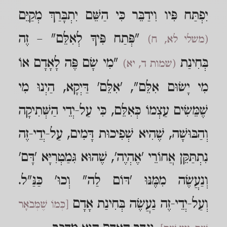
יִפְתַּח פִּיו וִידַבֵּר כִּי הַשֵּׁם יִתְבָּרַךְ מְקַיֵּם
"פְּתַח פִּיךָ לְאִלֵּם" – זֶה
(משלי לא, ח)
בְּחִינַת
"מִי שָׂם פֶּה לָאָדָם אוֹ
(שמות ד, יא)
מִי יָשׂוּם אִלֵּם", 'אִלֵּם' דַּיְקָא, הַיְנוּ מִי
שֶׁמֵּשִׂים עַצְמוֹ כְּאִלֵּם, כִּי עַל-יְדֵי הַשְּׁתִיקָה
וְהַבּוּשָׁה, שֶׁהִיא שְׁפִיכוּת דָּמִים, עַל-יְדֵי-זֶה
נִתְתַּקֵּן אֲחוֹרֵי 'אֶהְיֶה', שֶׁהוּא גִּמַטְרִיָּא 'דָּם'
וְנַעֲשֶׂה מִמֶּנּוּ 'דּוֹם לַה" וְכוּ' כַּנַּ"ל.
וְעַל-יְדֵי-זֶה נַעֲשֶׂה בְּחִינַת אָדָם
[כְּמוֹ שֶׁמְּבֹאָר