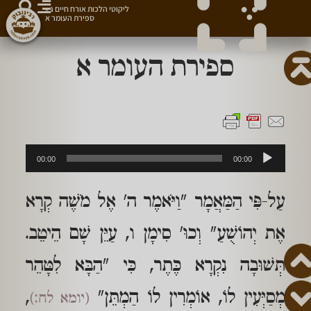
ליקוטי הלכות אורח חיים ג
»
ספירת העומר א
ספירת העומר א
נגן
00:00
00:00
אודיו
עַל-פִּי הַמַּאֲמָר "וַיֹּאמֶר ה' אֶל מֹשֶׁה קְרָא
אֶת יְהוֹשֻׁעַ" וְכוּ' סִימָן ו, עַיֵּן שָׁם הֵיטֵב.
תְּשׁוּבָה נִקְרָא כֶּתֶר, כִּי "הַבָּא לִטָּהֵר
מְסַיְּעִין לוֹ, אוֹמְרִין לוֹ הַמְתֵּן"
,
(יומא לח:)