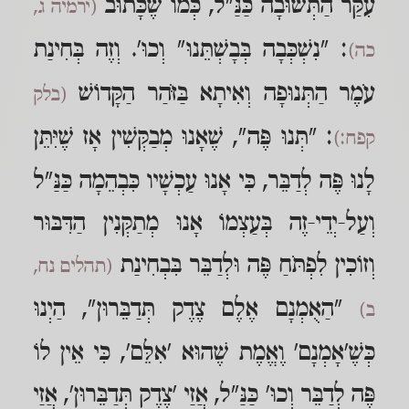
עִקַּר הַתְּשׁוּבָה כַּנַּ"ל, כְּמוֹ שֶׁכָּתוּב
(ירמיה ג,
: "נִשְׁכְּבָה בְּבָשְׁתֵּנוּ" וְכוּ'. וְזֶה בְּחִינַת
כה)
עֹמֶר הַתְּנוּפָה וְאִיתָא בַּזֹּהַר הַקָּדוֹשׁ
(בלק
: "תְּנוּ פֶּה", שֶׁאָנוּ מְבַקְּשִׁין אָז שֶׁיִּתֵּן
קפח:)
לָנוּ פֶּה לְדַבֵּר, כִּי אָנוּ עַכְשָׁיו כִּבְהֵמָה כַּנַּ"ל
וְעַל-יְדֵי-זֶה בְּעַצְמוֹ אָנוּ מְתַקְּנִין הַדִּבּוּר
וְזוֹכִין לִפְתֹּחַ פֶּה וּלְדַבֵּר בִּבְחִינַת
(תהלים נח,
"הַאֻמְנָם אֶלֶם צֶדֶק תְּדַבֵּרוּן", הַיְנוּ
ב)
כְּשֶׁ'אָמְנָם' וֶאֱמֶת שֶׁהוּא 'אִלֵּם', כִּי אֵין לוֹ
פֶּה לְדַבֵּר וְכוּ' כַּנַּ"ל, אֲזַי 'צֶדֶק תְּדַבֵּרוּן', אֲזַי