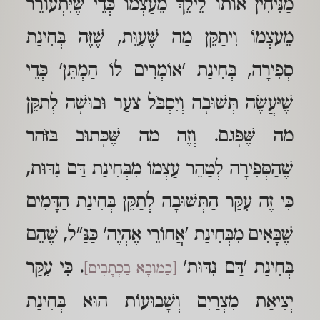
מַנִּיחִין אוֹתוֹ לֵילֵךְ מֵעַצְמוֹ כְּדֵי שֶׁיִּתְעוֹרֵר
מֵעַצְמוֹ וִיתַקֵּן מַה שֶּׁעִוֵּת, שֶׁזֶּה בְּחִינַת
סְפִירָה, בְּחִינַת 'אוֹמְרִים לוֹ הַמְתֵּן' כְּדֵי
שֶׁיַּעֲשֶׂה תְּשׁוּבָה וְיִסְבֹּל צַעַר וּבוּשָׁה לְתַקֵּן
מַה שֶּׁפָּגַם. וְזֶה מַה שֶּׁכָּתוּב בַּזֹּהַר
שֶׁהַסְּפִירָה לְטַהֵר עַצְמוֹ מִבְּחִינַת דַּם נִדּוּת,
כִּי זֶה עִקַּר הַתְּשׁוּבָה לְתַקֵּן בְּחִינַת הַדָּמִים
שֶׁבָּאִים מִבְּחִינַת 'אֲחוֹרֵי אֶהְיֶה' כַּנַּ"ל, שֶׁהֵם
בְּחִינַת 'דַּם נִדּוּת'
. כִּי עִקַּר
[כַּמּוּבָא בַּכְּתָבִים]
יְצִיאַת מִצְרַיִם וְשָׁבוּעוֹת הוּא בְּחִינַת