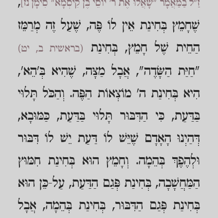
,
זַ"ל בַּמַּאֲמָר "שָׁאֲלוּ אֶת ר' יוֹסֵי בֶּן קִיסְמָא" סִימָן נז]
שֶׁחָמֵץ בְּחִינַת אֵין לוֹ פֶּה, שֶׁעַל זֶה מְרַמֵּז
הַחֵית שֶׁל חָמֵץ, בְּחִינַת
(בראשית ב, יט)
"חַיַּת הַשָּׂדֶה", אֲבָל מַצָּה, שֶׁהִיא בְּ'הֵא',
הִיא בְּחִינַת ה' מוֹצְאוֹת הַפֶּה. וְהַכֹּל תָּלוּי
בַּדַּעַת, כִּי הַדִּבּוּר תָּלוּי בַּדַּעַת, כַּמּוּבָא,
דְּהַיְנוּ הָאָדָם שֶׁיֵּשׁ לוֹ דַּעַת יֵשׁ לוֹ דִּבּוּר
וּלְהֶפֶךְ בְּהֵמָה. וְחָמֵץ הוּא בְּחִינַת חִמּוּץ
הַמַּחֲשָׁבָה, בְּחִינַת פְּגַם הַדַּעַת, עַל-כֵּן הוּא
בְּחִינַת פְּגַם הַדִּבּוּר, בְּחִינַת בְּהֵמָה, אֲבָל