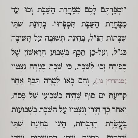
"וּסְפַרְתֶּם לָכֶם מִמָּחֳרַת הַשַּׁבָּת וְכוּ' עַד
מִמָּחֳרַת הַשַּׁבָּת תִּסְפְּרוּ". בְּחִינַת שְׁתֵּי
שַׁבָּתוֹת הַנַּ"ל, בְּחִינַת תְּשׁוּבָה עַל תְּשׁוּבָה
כַּנַּ"ל, וְעַל-כֵּן תֵּכֶף בְּשָׁבוּעַ הָרִאשׁוֹן שֶׁל
סְפִירָה זָכוּ לְשַׁבָּת, כִּי שַׁבָּת בְּמָרָה נִצְטַוּוּ
, וְהֵם בָּאוּ לְמָרָה תֵּכֶף אַחַר
(סנהדרין נו:)
קְרִיעַת יַם סוּף שֶׁהָיָה בִּשְׁבִיעִי שֶׁל פֶּסַח,
וְאַחַר כָּךְ חָזְרוּ וְנִצְטַוּוּ עַל הַשַּׁבָּת בְּשָׁבוּעוֹת
בַּעֲשֶׂרֶת הַדִּבְּרוֹת, הַיְנוּ בְּחִינַת שְׁתֵּי