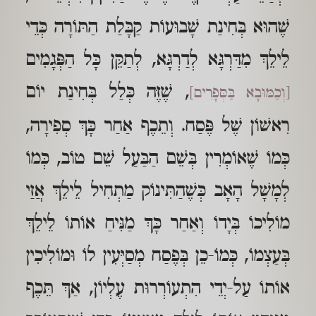
שֶׁהוּא בְּחִינַת שָׁבוּעוֹת קַבָּלַת הַתּוֹרָה כְּדֵי
לֵילֵךְ מִדַּרְגָּא לְדַרְגָּא, לְתַקֵּן כָּל הַפְּגָמִים
, שֶׁזֶּה כְּלַל בְּחִינַת יוֹם
[וְכַמּוּבָא בַּסְּפָרִים]
רִאשׁוֹן שֶׁל פֶּסַח. וְתֵכֶף אַחַר כָּךְ סְפִירָה,
כְּמוֹ שֶׁאוֹמְרִין בְּשֵׁם הַבַּעַל שֵׁם טוֹב, כְּמוֹ
לְמָשָׁל הָאָב כְּשֶׁהַתִּינוֹק מַתְחִיל לֵילֵךְ אֲזַי
מוֹלִיכוֹ בְּיָדוֹ וְאַחַר כָּךְ מַנִּיחַ אוֹתוֹ לֵילֵךְ
בְּעַצְמוֹ, כְּמוֹ-כֵן בְּפֶסַח מְסַיְּעִין לוֹ וּמוֹלִיכִין
אוֹתוֹ עַל-יְדֵי הִתְעוֹרְרוּת עֶלְיוֹן, אַךְ תֵּכֶף