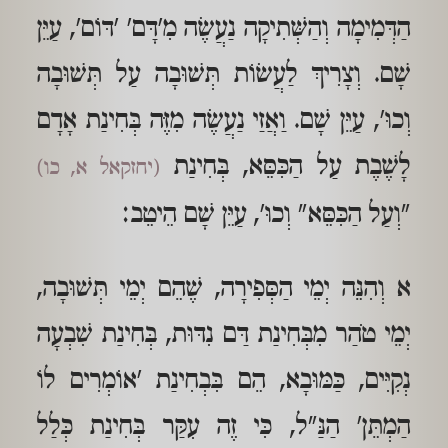
הַדְּמִימָה וְהַשְּׁתִיקָה נַעֲשֶׂה מִ'דָּם' 'דּוֹם', עַיֵּן
שָׁם. וְצָרִיךְ לַעֲשׂוֹת תְּשׁוּבָה עַל תְּשׁוּבָה
וְכוּ', עַיֵּן שָׁם. וַאֲזַי נַעֲשֶׂה מִזֶּה בְּחִינַת אָדָם
לָשֶׁבֶת עַל הַכִּסֵּא, בְּחִינַת
(יחזקאל א, כו)
"וְעַל הַכִּסֵּא" וְכוּ', עַיֵּן שָׁם הֵיטֵב:
א וְהִנֵּה יְמֵי הַסְּפִירָה, שֶׁהֵם יְמֵי תְּשׁוּבָה,
יְמֵי טֹהַר מִבְּחִינַת דַּם נִדּוּת, בְּחִינַת שִׁבְעָה
נְקִיִּים, כַּמּוּבָא, הֵם בִּבְחִינַת 'אוֹמְרִים לוֹ
הַמְתֵּן' הַנַּ"ל, כִּי זֶה עִקַּר בְּחִינַת כְּלַל