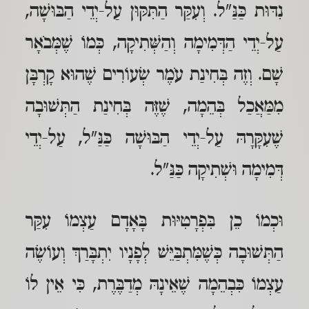
נִדּוּת כַּנַּ"ל. וְעִקַּר הַתִּקּוּן עַל-יְדֵי הַבּוּשָׁה,
עַל-יְדֵי הַדְּמִימָה וְהַשְּׁתִיקָה, כְּמוֹ שֶׁמְּבֹאָר
שָׁם. וְזֶה בְּחִינַת עֹמֶר שְׂעוֹרִים שֶׁהוּא קָרְבָּן
מִמַּאֲכַל בְּהֵמָה, שֶׁזֶּה בְּחִינַת הַתְּשׁוּבָה
שֶׁעִקָּרָהּ עַל-יְדֵי הַבּוּשָׁה כַּנַּ"ל, עַל-יְדֵי
דְּמִימָה וּשְׁתִיקָה כַּנַּ"ל.
וּכְמוֹ כֵן בִּפְרָטִיּוּת בָּאָדָם עַצְמוֹ עִקַּר
הַתְּשׁוּבָה כְּשֶׁמִּתְבַּיֵּשׁ לְפָנָיו יִתְבָּרַךְ וְעוֹשֶׂה
עַצְמוֹ כִּבְהֵמָה שֶׁאֵינָהּ מְדַבֶּרֶת, כִּי אֵין לוֹ