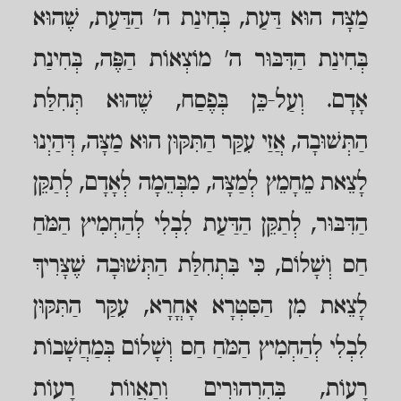
מַצָּה הוּא דַּעַת, בְּחִינַת ה' הַדַּעַת, שֶׁהוּא
בְּחִינַת הַדִּבּוּר ה' מוֹצְאוֹת הַפֶּה, בְּחִינַת
אָדָם. וְעַל-כֵּן בְּפֶסַח, שֶׁהוּא תְּחִלַּת
הַתְּשׁוּבָה, אֲזַי עִקַּר הַתִּקּוּן הוּא מַצָּה, דְּהַיְנוּ
לָצֵאת מֵחָמֵץ לְמַצָּה, מִבְּהֵמָה לְאָדָם, לְתַקֵּן
הַדִּבּוּר, לְתַקֵּן הַדַּעַת לִבְלִי לְהַחְמִיץ הַמֹּחַ
חַס וְשָׁלוֹם, כִּי בִּתְחִלַּת הַתְּשׁוּבָה שֶׁצָּרִיךְ
לָצֵאת מִן הַסִּטְרָא אָחֳרָא, עִקַּר הַתִּקּוּן
לִבְלִי לְהַחְמִיץ הַמֹּחַ חַס וְשָׁלוֹם בְּמַחֲשָׁבוֹת
רָעוֹת, בְּהִרְהוּרִים וְתַאֲווֹת רָעוֹת