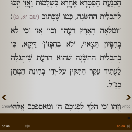
הַכְנָעַת הַסִּטְרָא אָחֳרָא בִּשְׁלֵמוּת וַאֲזַי יִזְכּוּ
לְתַכְלִית הַהַשָּׂגָה, כְּמוֹ שֶׁכָּתוּב
:
(שם יא, ט)
"וּמָלְאָה הָאָרֶץ דֵּעָה" וְכוּ' אֲזַי 'כִּי לֹא
בְחִפָּזוֹן תֵּצְאוּ', 'לֹא בְחִפָּזוֹן' דַּיְקָא, כִּי
בְּתַכְלִית הַהַשָּׂגָה שֶׁהוּא הַדַּעַת שֶׁיִּתְגַּלֶּה
לֶעָתִיד עִקַּר הַתִּקּוּן עַל-יְדֵי בְּחִינַת הַמְתֵּן
כַּנַּ"ל.
>
<
וְזֶהוּ 'כִּי הֹלֵךְ לִפְנֵיכֶם ה' וּמְאַסִּפְכֶם אֱלֹהֵי
פסח ט
ספירת העומר ב
יִשְׂרָאֵל', הַיְנוּ לִפְנִים מֵרְדִיפַת הַמַּחֲשָׁבָה,
00:00
00:00