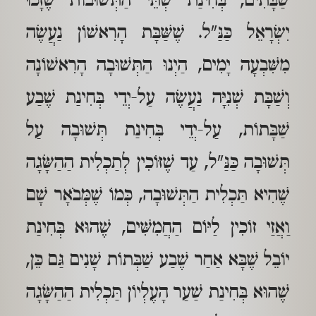
שַׁבָּתִים, בְּחִינַת שְׁתֵּי הַתְּשׁוּבוֹת שֶׁזָּכוּ
יִשְׂרָאֵל כַּנַּ"ל. שֶׁשַּׁבָּת הָרִאשׁוֹן נַעֲשֶׂה
מִשִּׁבְעָה יָמִים, הַיְנוּ הַתְּשׁוּבָה הָרִאשׁוֹנָה
וְשַׁבָּת שְׁנִיָּה נַעֲשֶׂה עַל-יְדֵי בְּחִינַת שֶׁבַע
שַׁבָּתוֹת, עַל-יְדֵי בְּחִינַת תְּשׁוּבָה עַל
תְּשׁוּבָה כַּנַּ"ל, עַד שֶׁזּוֹכִין לְתַכְלִית הַהַשָּׂגָה
שֶׁהִיא תַּכְלִית הַתְּשׁוּבָה, כְּמוֹ שֶׁמְּבֹאָר שָׁם
וַאֲזַי זוֹכִין לַיּוֹם הַחֲמִשִּׁים, שֶׁהוּא בְּחִינַת
יוֹבֵל שֶׁבָּא אַחַר שֶׁבַע שַׁבְּתוֹת שָׁנִים גַּם כֵּן,
שֶׁהוּא בְּחִינַת שַׁעַר הָעֶלְיוֹן תַּכְלִית הַהַשָּׂגָה