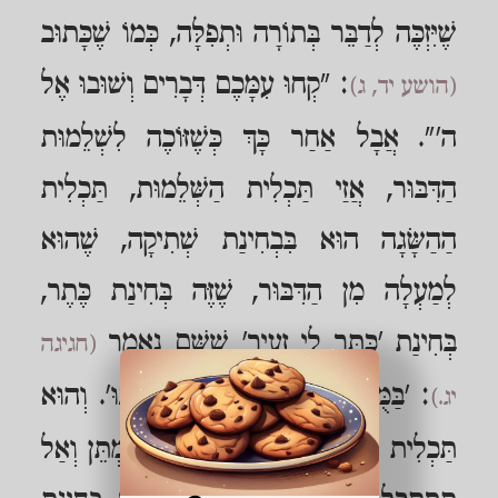
שֶׁיִּזְכֶּה לְדַבֵּר בְּתוֹרָה וּתְפִלָּה, כְּמוֹ שֶׁכָּתוּב
: "קְחוּ עִמָּכֶם דְּבָרִים וְשׁוּבוּ אֶל
(הושע יד, ג)
ה'". אֲבָל אַחַר כָּךְ כְּשֶׁזּוֹכֶה לִשְׁלֵמוּת
הַדִּבּוּר, אֲזַי תַּכְלִית הַשְּׁלֵמוּת, תַּכְלִית
הַהַשָּׂגָה הוּא בִּבְחִינַת שְׁתִיקָה, שֶׁהוּא
לְמַעְלָה מִן הַדִּבּוּר, שֶׁזֶּה בְּחִינַת כֶּתֶר,
בְּחִינַת 'כַּתַּר לִי זְעֵיר' שֶׁשָּׁם נֶאֱמַר
(חגיגה
: 'בַּמֻּפְלָא מִמְּךָ אַל תִּדְרֹשׁ' וְכוּ'. וְהוּא
יג.)
תַּכְלִית הַהַשָּׂגָה, שֶׁהִיא בְּחִינַת 'הַמְתֵּן וְאַל