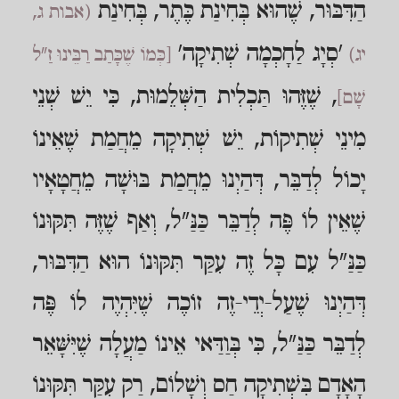
הַדִּבּוּר, שֶׁהוּא בְּחִינַת כֶּתֶר, בְּחִינַת
(אבות ג,
'סְיָג לַחָכְמָה שְׁתִיקָה'
יג)
[כְּמוֹ שֶׁכָּתַב רַבֵּינוּ זַ"ל
, שֶׁזֶּהוּ תַּכְלִית הַשְּׁלֵמוּת, כִּי יֵשׁ שְׁנֵי
שָׁם]
מִינֵי שְׁתִיקוֹת, יֵשׁ שְׁתִיקָה מֵחֲמַת שֶׁאֵינוֹ
יָכוֹל לְדַבֵּר, דְּהַיְנוּ מֵחֲמַת בּוּשָׁה מֵחֲטָאָיו
שֶׁאֵין לוֹ פֶּה לְדַבֵּר כַּנַּ"ל, וְאַף שֶׁזֶּה תִּקּוּנוֹ
כַּנַּ"ל עִם כָּל זֶה עִקַּר תִּקּוּנוֹ הוּא הַדִּבּוּר,
דְּהַיְנוּ שֶׁעַל-יְדֵי-זֶה זוֹכֶה שֶׁיִּהְיֶה לוֹ פֶּה
לְדַבֵּר כַּנַּ"ל, כִּי בְּוַדַּאי אֵינוֹ מַעֲלָה שֶׁיִּשָּׁאֵר
הָאָדָם בִּשְׁתִיקָה חַס וְשָׁלוֹם, רַק עִקַּר תִּקּוּנוֹ