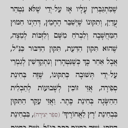
שֶׁמִּתְגַּבְּרִין עָלָיו אָז עַל-יְדֵי שֶׁלֹּא נִטְהַר
עֲדַיִן, וְתִקּוּנוֹ שֶׁיְּשַׁבֵּר הֶחָמֵץ, דְּהַיְנוּ חִמּוּץ
הַמַּחֲשָׁבָה וְלִבְרֹחַ מִשָּׁם וְלִזְכּוֹת לְמַצָּה,
שֶׁהוּא תִּקּוּן הַדַּעַת, תִּקּוּן הַדִּבּוּר כַּנַּ"ל,
אֲבָל אַחַר כָּךְ כְּשֶׁנִּטְהָרִין וְנִתְקַדְּשִׁין לְגַמְרֵי
עַל-יְדֵי תְּשׁוּבָה כְּתִקּוּנוֹ, שֶׁזֶּה בְּחִינַת
סְפִירָה, אֲזַי זוֹכִין לְשָׁבוּעוֹת לְתַכְלִית
הַהַשָּׂגָה בְּחִינַת כֶּתֶר. וַאֲזַי עִקַּר הַתִּקּוּן
בִּבְחִינַת 'רָץ לַאֲחוֹרֶיךָ'
, בִּבְחִינַת
(סֵפֶר יְצִירָה)