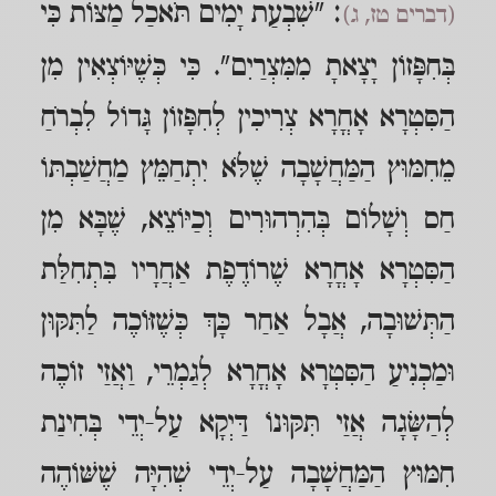
: "שִׁבְעַת יָמִים תֹּאכַל מַצּוֹת כִּי
(דברים טז, ג)
בְּחִפָּזוֹן יָצָאתָ מִמִּצְרַיִם". כִּי כְּשֶׁיּוֹצְאִין מִן
הַסִּטְרָא אָחֳרָא צְרִיכִין לְחִפָּזוֹן גָּדוֹל לִבְרֹחַ
מֵחִמּוּץ הַמַּחֲשָׁבָה שֶׁלֹּא יִתְחַמֵּץ מַחֲשַׁבְתּוֹ
חַס וְשָׁלוֹם בְּהִרְהוּרִים וְכַיּוֹצֵא, שֶׁבָּא מִן
הַסִּטְרָא אָחֳרָא שֶׁרוֹדֶפֶת אַחֲרָיו בִּתְחִלַּת
הַתְּשׁוּבָה, אֲבָל אַחַר כָּךְ כְּשֶׁזּוֹכֶה לַתִּקּוּן
וּמַכְנִיעַ הַסִּטְרָא אָחֳרָא לְגַמְרֵי, וַאֲזַי זוֹכֶה
לְהַשָּׂגָה אֲזַי תִּקּוּנוֹ דַּיְקָא עַל-יְדֵי בְּחִינַת
חִמּוּץ הַמַּחֲשָׁבָה עַל-יְדֵי שְׁהִיָּה שֶׁשּׁוֹהֶה