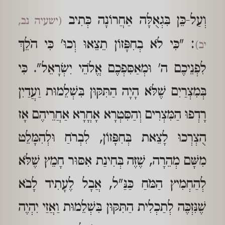
וְעַל-כֵּן בִּגְאֻלָּה אַחֲרוֹנָה כְּתִיב
(ישעיה נב,
: "כִּי לֹא בְחִפָּזוֹן תֵצֵאוּ וְכוּ' כִּי הֹלֵךְ
יב)
לִפְנֵיכֶם ה' וּמְאַסִּפְכֶם אֱלֹהֵי יִשְׂרָאֵל". כִּי
בְּמִצְרַיִם שֶׁלֹּא הָיָה הַתִּקּוּן בִּשְׁלֵמוּת וַעֲדַיִן
רָדְפוּ הַמִּצְרִים וְהַסִּטְרָא אָחֳרָא אַחֲרֵיהֶם אָז
הֻצְרְכוּ לָצֵאת בְּחִפָּזוֹן, לִבְרֹחַ וּלְהִמָּלֵט
מִשָּׁם מְהֵרָה, שֶׁזֶּה בְּחִינַת אִסּוּר חָמֵץ שֶׁלֹּא
לְהַחְמִיץ הַמֹּחַ כַּנַּ"ל, אֲבָל לֶעָתִיד לָבֹא
שֶׁנִּזְכֶּה לְתַכְלִית הַתִּקּוּן בִּשְׁלֵמוּת וַאֲזַי יִהְיֶה