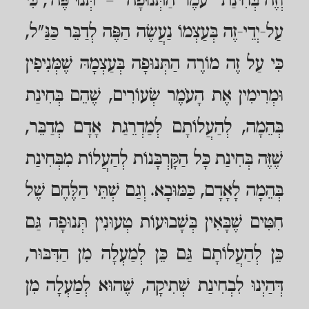
וְזֶה בְּחִינַת "עֹמֶר הַתְּנוּפָה" – 'תְּנוּ פֶּה', כִּי
עַל-יְדֵי-זֶה בְּעַצְמוֹ נַעֲשֶׂה הַפֶּה לְדַבֵּר כַּנַּ"ל,
כִּי עַל זֶה מוֹרֶה הַתְּנוּפָה בְּעַצְמָהּ שֶׁמְּנִיפִין
וּמְרִימִין אֶת הָעֹמֶר שְׂעוֹרִים, שֶׁהֵם בְּחִינַת
בְּהֵמָה, לְהַעֲלוֹתָם לְמַדְרֵגַת אָדָם מְדַבֵּר,
שֶׁזֶּה בְּחִינַת כָּל הַקָּרְבָּנוֹת לְהַעֲלוֹת מִבְּחִינַת
בְּהֵמָה לָאָדָם, כַּמּוּבָא. וְגַם שְׁתֵּי הַלֶּחֶם שֶׁל
חִטִּים שֶׁבָּאִין בְּשָׁבוּעוֹת טְעוּנִין תְּנוּפָה גַּם
כֵּן לְהַעֲלוֹתָם גַּם כֵּן לְמַעְלָה מִן הַדִּבּוּר,
דְּהַיְנוּ לִבְחִינַת שְׁתִיקָה, שֶׁהוּא לְמַעְלָה מִן