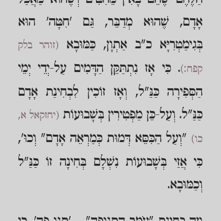
אָדָם, שֶׁהוּא מְדַבֵּר, גַּם 'חִטָּה' הוּא
בְּגִימַטְרִיָּא כ"ב אַתְוָן, כַּמּוּבָא
(זוהר בלק
. כִּי אָז נִתְתַּקֵּן הַדָּמִים עַל-יְדֵי יְמֵי
קפח:)
הַסְּפִירָה כַּנַּ"ל, וְאָז זוֹכִין לִבְחִינַת אָדָם
כַּנַּ"ל. וְעַל-כֵּן מַפְטִירִין בְּשָׁבוּעוֹת
(יחזקאל א,
"וְעַל הַכִּסֵּא דְּמוּת כְּמַרְאֵה אָדָם" וְכוּ',
כו)
כִּי אֲזַי בְּשָׁבוּעוֹת נִשְׁלָם בְּחִינָה זוֹ כַּנַּ"ל
וְכַמּוּבָא.