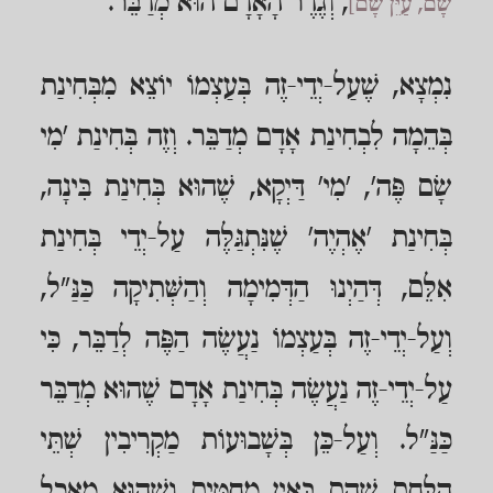
, וְגֶדֶר הָאָדָם הוּא מְדַבֵּר.
שָׁם, עַיֵּן שָׁם]
נִמְצָא, שֶׁעַל-יְדֵי-זֶה בְּעַצְמוֹ יוֹצֵא מִבְּחִינַת
בְּהֵמָה לִבְחִינַת אָדָם מְדַבֵּר. וְזֶה בְּחִינַת 'מִי
שָׂם פֶּה', 'מִי' דַּיְקָא, שֶׁהוּא בְּחִינַת בִּינָה,
בְּחִינַת 'אֶהְיֶה' שֶׁנִּתְגַּלֶּה עַל-יְדֵי בְּחִינַת
אִלֵּם, דְּהַיְנוּ הַדְּמִימָה וְהַשְּׁתִיקָה כַּנַּ"ל,
וְעַל-יְדֵי-זֶה בְּעַצְמוֹ נַעֲשֶׂה הַפֶּה לְדַבֵּר, כִּי
עַל-יְדֵי-זֶה נַעֲשֶׂה בְּחִינַת אָדָם שֶׁהוּא מְדַבֵּר
כַּנַּ"ל. וְעַל-כֵּן בְּשָׁבוּעוֹת מַקְרִיבִין שְׁתֵּי
הַלֶּחֶם שֶׁהֵם בָּאִין מֵחִטִּים וְשֶׁהוּא מַאֲכַל