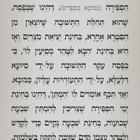
הַסְּפִירָה
. דְּהַיְנוּ שֶׁבְּפֶסַח,
[כַּמּוּבָא בַּסְּפָרִים]
שֶׁהוּא תְּחִלַּת הַתְּשׁוּבָה שֶׁיּוֹצְאִין מִן
הַסִּטְרָא אָחֳרָא, בְּחִינַת יְצִיאַת מִצְרַיִם וְאָז
הִיא בְּחִינַת 'הַבָּא לִטָּהֵר מְסַיְּעִין לוֹ', כִּי
בְּפֶסַח עִקַּר הַתְּשׁוּבָה עַל-יְדֵי סִיּוּעָא
דִּלְעֵלָּא, עַל-יְדֵי הִתְעוֹרְרוּת עֶלְיוֹן, כַּמּוּבָא.
וַאֲזַי תֵּכֶף אוֹמְרִים לוֹ 'הַמְתֵּן', דְּהַיְנוּ בְּחִינַת
יְמֵי הַסְּפִירָה שֶׁצְּרִיכִין לְהַמְתִּין שִׁבְעָה
שָׁבוּעוֹת, בְּחִינַת שִׁבְעָה נְקִיִּים כְּדֵי לְקַדֵּשׁ
וּלְטַהֵר עַצְמוֹ קֹדֶם שֶׁזּוֹכֶה לַתִּקּוּן בִּשְׁלֵמוּת,