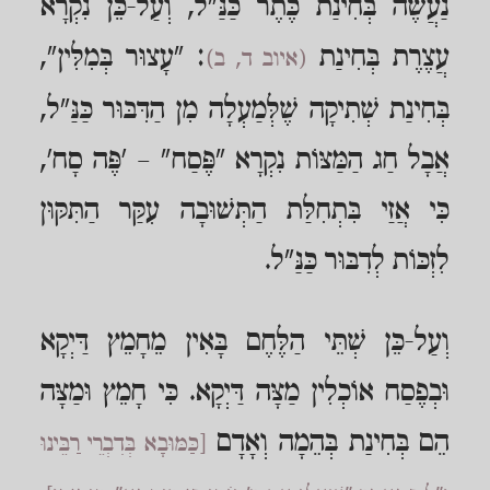
נַעֲשֶׂה בְּחִינַת כֶּתֶר כַּנַּ"ל, וְעַל-כֵּן נִקְרָא
עֲצֶרֶת בְּחִינַת
: "עָצוּר בְּמִלִּין",
(איוב ד, ב)
בְּחִינַת שְׁתִיקָה שֶׁלְּמַעְלָה מִן הַדִּבּוּר כַּנַּ"ל,
אֲבָל חַג הַמַּצּוֹת נִקְרָא "פֶּסַח" – 'פֶּה סָח',
כִּי אֲזַי בִּתְחִלַּת הַתְּשׁוּבָה עִקַּר הַתִּקּוּן
לִזְכּוֹת לְדִבּוּר כַּנַּ"ל.
וְעַל-כֵּן שְׁתֵּי הַלֶּחֶם בָּאִין מֵחָמֵץ דַּיְקָא
וּבְפֶסַח אוֹכְלִין מַצָּה דַּיְקָא. כִּי חָמֵץ וּמַצָּה
הֵם בְּחִינַת בְּהֵמָה וְאָדָם
[כַּמּוּבָא בְּדִבְרֵי רַבֵּינוּ