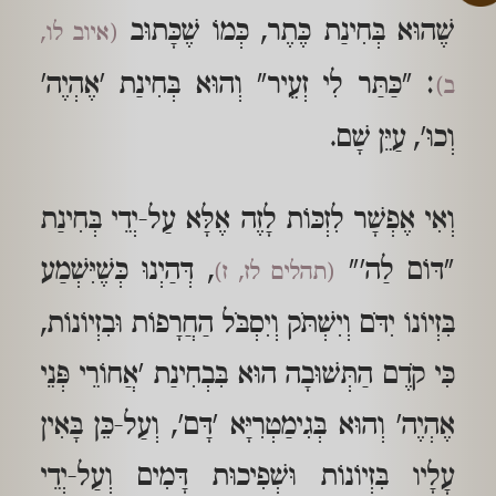
שֶׁהוּא בְּחִינַת כֶּתֶר, כְּמוֹ שֶׁכָּתוּב
(איוב לו,
: "כַּתַּר לִי זְעֵיר" וְהוּא בְּחִינַת 'אֶהְיֶה'
ב)
וְכוּ', עַיֵּן שָׁם.
וְאִי אֶפְשָׁר לִזְכּוֹת לָזֶה אֶלָּא עַל-יְדֵי בְּחִינַת
"דּוֹם לַה'"
, דְּהַיְנוּ כְּשֶׁיִּשְׁמַע
(תהלים לז, ז)
בִּזְיוֹנוֹ יִדֹּם וְיִשְׁתֹּק וְיִסְבֹּל הַחֲרָפוֹת וּבִזְיוֹנוֹת,
כִּי קֹדֶם הַתְּשׁוּבָה הוּא בִּבְחִינַת 'אֲחוֹרֵי פְּנֵי
אֶהְיֶה' וְהוּא בְּגִימַטְרִיָּא 'דָּם', וְעַל-כֵּן בָּאִין
עָלָיו בִּזְיוֹנוֹת וּשְׁפִיכוּת דָּמִים וְעַל-יְדֵי