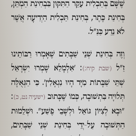
שֶׁשָּׁם בְּתַכְלִית עִקַּר הַתִּקּוּן בִּבְחִינַת הַמְתֵּן,
בְּחִינַת כֶּתֶר, בְּחִינַת תַּכְלִית הַיְדִיעָה אֲשֶׁר
לֹא נֵדַע כַּנַּ"ל.
וְזֶה בְּחִינַת שְׁנֵי שַׁבָּתִים שֶׁאָמְרוּ רַבּוֹתֵינוּ
זַ"ל
: 'אִלְמָלֵא שָׁמְרוּ יִשְׂרָאֵל
(שבת קיח:)
שְׁתֵּי שַׁבָּתוֹת מִיָּד הָיוּ נִגְאָלִין'. כִּי הַגְּאֻלָּה
תְּלוּיָה בִּתְשׁוּבָה, כְּמוֹ שֶׁכָּתוּב
:
(ישעיה נט, כ)
"וּבָא לְצִיּוֹן גּוֹאֵל וּלְשָׁבֵי פֶשַׁע". וּשְׁלֵמוּת
הַתְּשׁוּבָה עַל-יְדֵי בְּחִינַת שְׁנֵי שַׁבָּתִים,