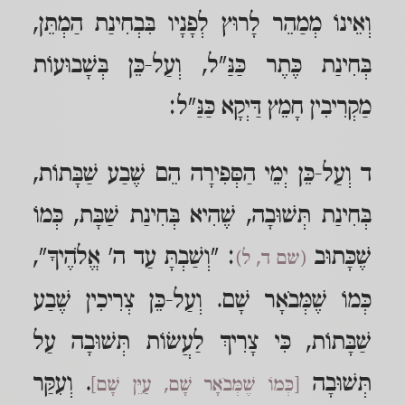
וְאֵינוֹ מְמַהֵר לָרוּץ לְפָנָיו בִּבְחִינַת הַמְתֵּן,
בְּחִינַת כֶּתֶר כַּנַּ"ל, וְעַל-כֵּן בְּשָׁבוּעוֹת
מַקְרִיבִין חָמֵץ דַּיְקָא כַּנַּ"ל:
ד וְעַל-כֵּן יְמֵי הַסְּפִירָה הֵם שֶׁבַע שַׁבָּתוֹת,
בְּחִינַת תְּשׁוּבָה, שֶׁהִיא בְּחִינַת שַׁבָּת, כְּמוֹ
שֶׁכָּתוּב
: "וְשַׁבְתָּ עַד ה' אֱלֹהֶיךָ",
(שם ד, ל)
כְּמוֹ שֶׁמְּבֹאָר שָׁם. וְעַל-כֵּן צְרִיכִין שֶׁבַע
שַׁבָּתוֹת, כִּי צָרִיךְ לַעֲשׂוֹת תְּשׁוּבָה עַל
תְּשׁוּבָה
. וְעִקַּר
[כְּמוֹ שֶׁמְּבֹאָר שָׁם, עַיֵּן שָׁם]