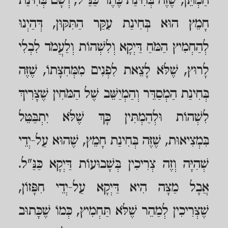
הַמְתֵּן, שֶׁזֶּה בְּחִינַת כֶּתֶר כַּנַּ"ל, וְשָׁם בְּחִינַת
חָמֵץ הוּא בְּחִינַת עִקַּר הַתִּקּוּן, דְּהַיְנוּ
לְהַחְמִיץ הַמֹּחַ דַּיְקָא וְלִשְׁהוֹת וְלַעֲמֹד לִבְלִי
לָרוּץ, שֶׁלֹּא לָצֵאת לִפְנִים מִמְּחִצָּתוֹ, שֶׁזֶּה
בְּחִינַת הַמְסַדֵּר וְהַמְיַשֵּׁב שֶׁל הַמֹּחִין שֶׁצָּרִיךְ
לִשְׁהוֹת וּלְהַמְתִּין כָּךְ שֶׁלֹּא יִתְבַּטֵּל
בִּמְצִיאוּת, שֶׁזֶּה בְּחִינַת חָמֵץ, שֶׁהוּא עַל-יְדֵי
שְׁהִיָּה וְזֶה צְרִיכִין בְּשָׁבוּעוֹת דַּיְקָא כַּנַּ"ל.
אֲבָל מַצָּה הִיא דַּיְקָא עַל-יְדֵי חִפָּזוֹן,
שֶׁצְּרִיכִין לְמַהֵר שֶׁלֹּא תַּחְמִיץ, כְּמוֹ שֶׁכָּתוּב