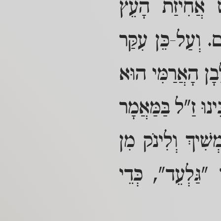
שׁ אֲחִיזַת הָעֵץ
ם. וְעַל-כֵּן עִקַּר
בָן הָאֲרַמִּי הוּא
ינוּ זַ"ל בַּמַּאֲמָר
שִׁיךְ וְלִינֹק מִן
 "גַּלְעֵד", כְּדֵי