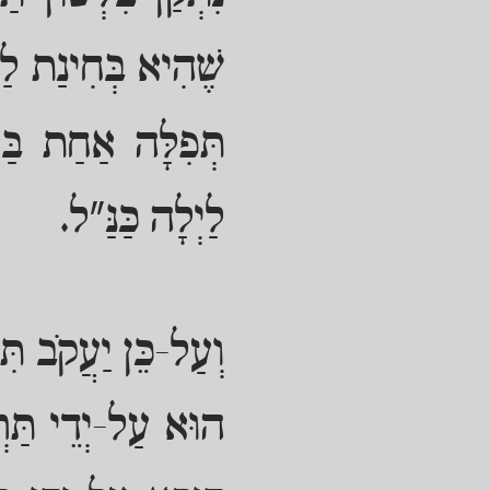
שֶׁהִיא בְּחִינַת לַי
תְּפִלָּה אַחַת בַּל
לַיְלָה כַּנַּ"ל.
וְעַל-כֵּן יַעֲקֹב תִּק
הוּא עַל-יְדֵי תַּרְד