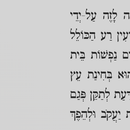
כָה לָזֶה עַל-יְדֵי
יעִין רַע הַכּוֹלֵל
ים נַפְשׁוֹת בֵּית
הוּא בְּחִינַת עֵץ
ַעַת לְתַקֵּן פְּגַם
 יַעֲקֹב וּלְהֵפֶךְ