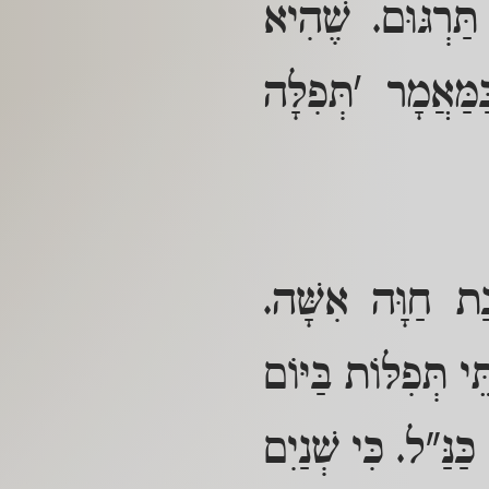
ַּרְגּוּם. שֶׁהִיא
מַּאֲמָר 'תְּפִלָּה
ַת חַוָּה אִשָּׁה.
י תְּפִלּוֹת בַּיּוֹם
ַּנַּ"ל. כִּי שְׁנַיִם