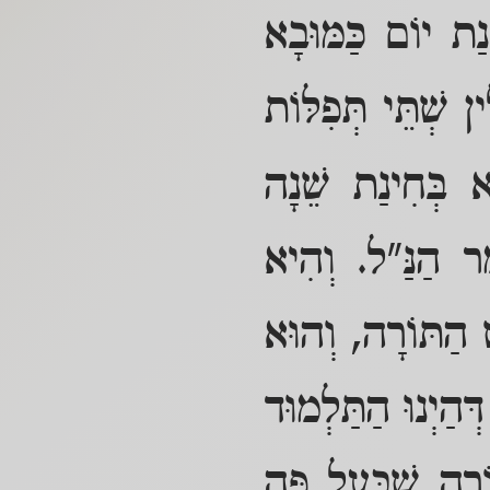
ַת יוֹם כַּמּוּבָא
ין שְׁתֵּי תְּפִלּוֹת
א בְּחִינַת שֵׁנָה
מָר הַנַּ"ל. וְהִיא
ׁ הַתּוֹרָה, וְהוּא
ְהַיְנוּ הַתַּלְמוּד
וֹרָה שֶׁבְּעַל פֶּה