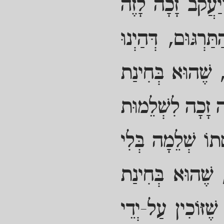
ְיַעֲקֹב זָכָה לָזֶה
ַרְגּוּם, דְּהַיְנוּ
ם, שֶׁהוּא בְּחִינַת
ה זָכָה לִשְׁלֵמוּת
ָתוֹ שְׁלֵמָה בְּלִי
 שֶׁהוּא בְּחִינַת
ֶזּוֹכִין עַל-יְדֵי