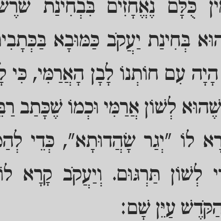
ִין כֻּלָּם נֶאֱחָזִים בִּבְחִינַת שֹׁרֶ
ּא בְּחִינַת יַעֲקֹב כַּמּוּבָא בַּכְּתָבִי
ָיָה עִם חוֹתְנוֹ לָבָן הָאֲרַמִּי, כִּי לָ
שֶׁהוּא לְשׁוֹן אֲרַמִּי וּכְמוֹ שֶׁכָּתַב רַבֵּ
ָרָא לוֹ "יְגַר שָׂהֲדוּתָא", כְּדֵי לְהַמְ
ֵי לְשׁוֹן תַּרְגּוּם. וְיַעֲקֹב קָרָא לוֹ
קֹּדֶשׁ עַיֵּן שָׁם: