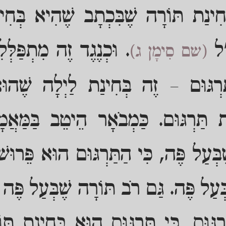
ינַת תּוֹרָה שֶׁבִּכְתָב שֶׁהִיא בְּחִינ
ַ"ל
. וּכְנֶגֶד זֶה מִתְפַּלְּלִ
(שם סִימָן ג)
ַּרְגּוּם – זֶה בְּחִינַת לַיְלָה שֶׁהוּ
ַת תַּרְגּוּם. כַּמְבֹאָר הֵיטֵב בַּמַּאֲ
ֶבְּעַל פֶּה, כִּי הַתַּרְגּוּם הוּא פֵּרוּש
ְּעַל פֶּה. גַּם רֹב תּוֹרָה שֶׁבְּעַל פֶּה דּ
ַרְגּוּם, כִּי תַּרְגּוּם הוּא בְּחִינַת תּ