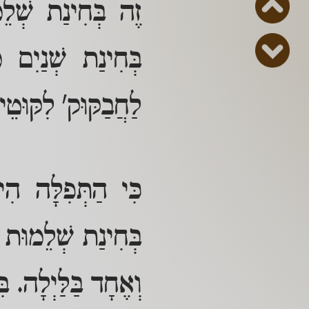
זֶה בְּחִינַת שְׁלֵ
בְּחִינַת שְׁנַיִם מ
לַחֲבַקּוּק' לִקּוּט
כִּי הַתְּפִלָּה הִ
בְּחִינַת שְׁלֵמוּת לְ
וְאֶחָד בַּלַּיְלָה. בּ