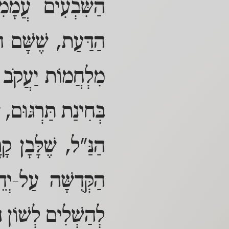
הַשִּׁבְעִים עֲמָמ
הַדַּעַת, שֶׁשָּׁם הו
מִלְחֲמוֹת יַעֲקֹב ה
בְּחִינַת תַּרְגּוּם, 
הַנַּ"ל, שֶׁלָּבָן ק
הַקְּדֻשָּׁה עַל-יְד
לְהַשְׁלִים לְשׁוֹן הַ