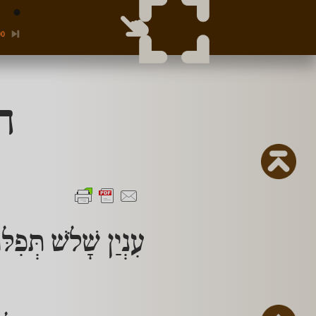
00
ה
עִנְיַן שָׁלֹשׁ תְּפִלּו