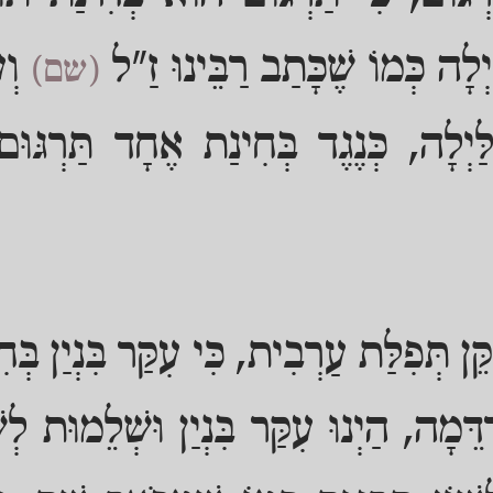
ְלָה כְּמוֹ שֶׁכָּתַב רַבֵּינוּ זַ"ל
וְעַ
(שם)
ַּיְלָה, כְּנֶגֶד בְּחִינַת אֶחָד תַּרְגּוּ
ֵּן תְּפִלַּת עַרְבִית, כִּי עִקַּר בִּנְיַן בְּ
ֵּמָה, הַיְנוּ עִקַּר בִּנְיַן וּשְׁלֵמוּת לְ