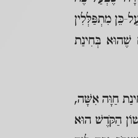
ל-כֵּן מִתְפַּלְּלִין
ם שֶׁהוּא בְּחִינַת
חִינַת חַוָּה אִשָּׁה,
שׁוֹן הַקֹּדֶשׁ הוּא