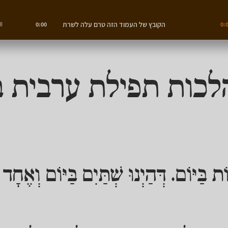
הקובץ של העמוד הזה טרם עלה לשרת
0:00
0:
לכות תפילת ערבית ב
ֹת בַּיּוֹם. דְּהַיְנוּ שְׁתַּיִם בַּיּוֹם וְאֶחָד ב