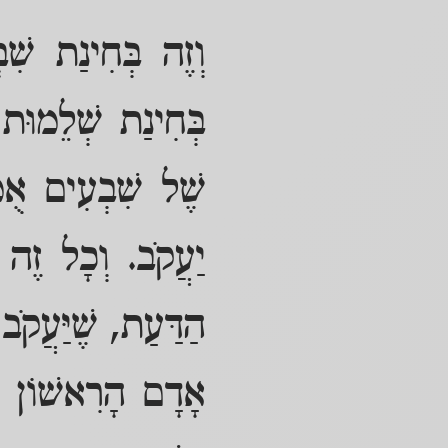
וְזֶה בְּחִינַת שִׁב
בְּחִינַת שְׁלֵמוּת 
שֶׁל שִׁבְעִים אֻמּ
יַעֲקֹב. וְכָל זֶה 
הַדַּעַת, שֶׁיַּעֲקֹב
אָדָם הָרִאשׁוֹן כַּ