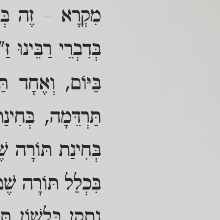
מִקְרָא – זֶה בְּחִ
בְּדִבְרֵי רַבֵּינוּ ז
בַּיּוֹם, וְאֶחָד ת
תַּרְדֵּמָה, בְּחִינ
בְּחִינַת תּוֹרָה שׁ
בִּכְלַל תּוֹרָה שֶׁב
נִתְקַן בִּלְשׁוֹן תּ