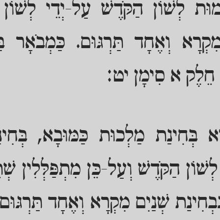
מוּת לְשׁוֹן הַקֹּדֶשׁ עַל-יְדֵי לְשׁוֹן ת
ִקְרָא וְאֶחָד תַּרְגּוּם. כַּמְבֹאָר בַּ
ֵי חֵלֶק א סִימָן יט:
יא בְּחִינַת מַלְכוּת כַּמּוּבָא, בְּחִינ
שׁוֹן הַקֹּדֶשׁ וְעַל-כֵּן מִתְפַּלְּלִין שְׁתֵּ
ִבְחִינַת שְׁנַיִם מִקְרָא וְאֶחָד תַּרְגּוּם כ