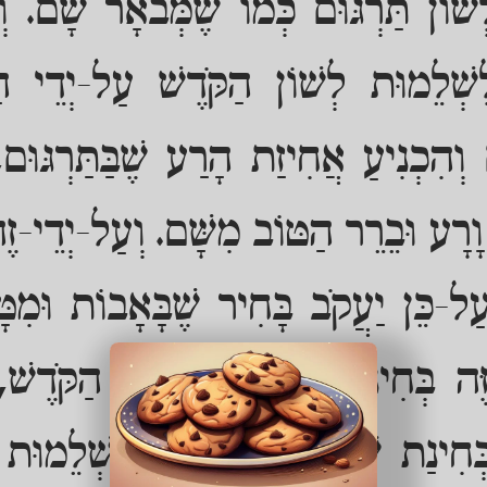
שׁוֹן תַּרְגּוּם כְּמוֹ שֶׁמְּבֹאָר שָׁם. ו
לִשְׁלֵמוּת לְשׁוֹן הַקֹּדֶשׁ עַל-יְדֵי הַתּ
 וְהִכְנִיעַ אֲחִיזַת הָרַע שֶׁבַּתַּרְגּוּ
רָע וּבֵרֵר הַטּוֹב מִשָּׁם. וְעַל-יְדֵי-זֶ
עַל-כֵּן יַעֲקֹב בָּחִיר שֶׁבָּאָבוֹת וּמִטּ
ֶּה בְּחִינַת שְׁלֵמוּת לְשׁוֹן הַקֹּדֶשׁ,
חִינַת שְׁמִירַת הַבְּרִית בִּשְׁלֵמוּת שׁ