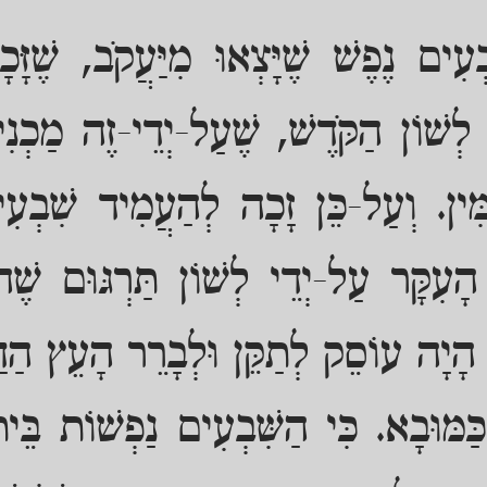
ְעִים נֶפֶשׁ שֶׁיָּצְאוּ מִיַּעֲקֹב, שֶׁזָּ
לְשׁוֹן הַקֹּדֶשׁ, שֶׁעַל-יְדֵי-זֶה מַכְנִ
ִין. וְעַל-כֵּן זָכָה לְהַעֲמִיד שִׁבְעִ
הָעִקָּר עַל-יְדֵי לְשׁוֹן תַּרְגּוּם שֶׁ
 הָיָה עוֹסֵק לְתַקֵּן וּלְבָרֵר הָעֵץ הַדּ
מּוּבָא. כִּי הַשִּׁבְעִים נַפְשׁוֹת בֵּית