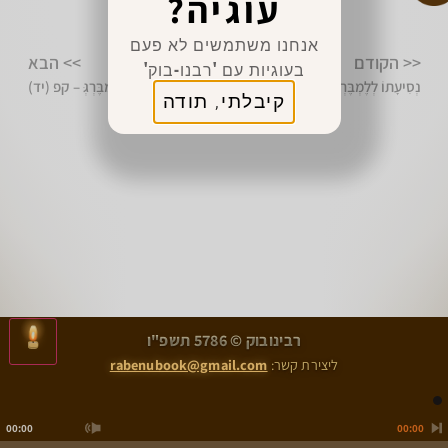
עוגיה?
מצווה לשתף 👈
אנחנו משתמשים לא פעם
<< הקודם
>> הבא
בעוגיות עם 'רבנו-בוק'
נְסִיעָתוֹ לְלֶמְבֶּרְגְּ – קעח (יב)
נְסִיעָתוֹ לְלֶמְבֶּרְגְּ – קפ (יד)
קיבלתי, תודה
>
<
רבינובוק © 5786 תשפ"ו
נְסִיעָתוֹ לְלֶמְבֶּרְגְּ – קעח (יב)
נְסִיעָתוֹ לְלֶמְבֶּרְגְּ – קפ (יד)
ליצירת קשר:
rabenubook@gmail.com
00:00
00:00