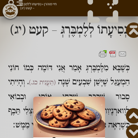
חיי מוהרן
»
נְסִיעָתוֹ לְלֶמְבֶּרְגְּ
– קעט (יג)
נְסִיעָתוֹ לְלֶמְבֶּרְגְּ – קעט (יג)
כְּשֶׁבָּא מִלֶּמְבֶּרְגְּ אָמַר אֲנִי דּוֹמֶה כְּמוֹ חוֹנִי
הַמְעַגֵּל שֶׁיָּשֵׁן שִׁבְעִים שָׁנָה
. וְהָיִיתִי
(תַּעֲנִית כג.)
סָבוּר שֶׁכְּבָר שָׁכְחוּ אוֹתִי, וּבְבוֹאִי
לְוָוארְנֶיוִויצֶע קָפַץ אֶחָד מֵאֲנָשֵׁינוּ אֶצְלִי תֵּכֶף
כְּשֶׁרָאָה אוֹתִי, וְהוּא הָיָה מְחַיֶּה אוֹתִי מַמָּשׁ: