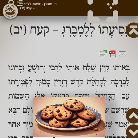
חיי מוהרן
»
נְסִיעָתוֹ לְלֶמְבֶּרְגְּ
– קעח (יב)
נְסִיעָתוֹ לְלֶמְבֶּרְגְּ – קעח (יב)
בְּאוֹתוֹ קַיִץ שָׁלַח אוֹתִי לְרַבִּי יְהוֹשֻׁעַ זִכְרוֹנוֹ
לִבְרָכָה לִקְהִלַּת קֹדֶשׁ דְּזֶרִין סָמוּךְ לִפְטִירָתוֹ
עִם הַקְּוִיטְל שֶׁיִּקַּח בְּדַעְתּוֹ אֵלּוּ הַשֵּׁמוֹת
שֶׁרָשַׁם שָׁם כְּדֵי שֶׁיִּהְיֶה לוֹ טוֹבָה לָעוֹלָם הַבָּא
וְאָמַר שֶׁעַל־יְדֵי־זֶה יוּכַל לָבוֹא אֵלָיו מִיָּד אַחַר