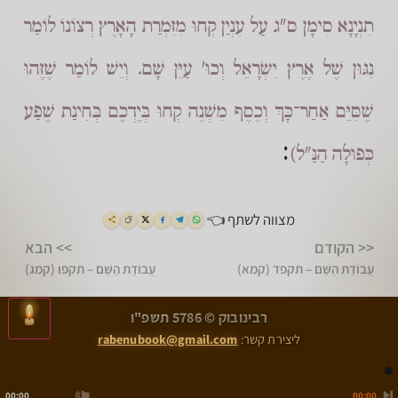
תִנְיָנָא סִימָן ס"ג עַל עִנְיַן קְחוּ מִזִּמְרַת הָאָרֶץ רְצוֹנוֹ לוֹמַר
נִגּוּן שֶׁל אֶרֶץ יִשְׂרָאֵל וְכוּ' עַיֵּן שָׁם. וְיֵשׁ לוֹמַר שֶׁזֶּהוּ
שֶׁסִּיֵּם אַחַר־כָּךְ וְכֶסֶף מִשְׁנֶה קְחוּ בְּיֶדְכֶם בְּחִינַת שֶׁפַע
:
כְּפוּלָה הַנַּ"ל)
מצווה לשתף 👈
<< הקודם
>> הבא
עֲבוֹדַת הַשֵּׁם – תקפד (קמא)
עֲבוֹדַת הַשֵּׁם – תקפו (קמג)
>
<
רבינובוק © 5786 תשפ"ו
עֲבוֹדַת הַשֵּׁם – תקפד (קמא)
עֲבוֹדַת הַשֵּׁם – תקפו (קמג)
ליצירת קשר:
rabenubook@gmail.com
00:00
00:00