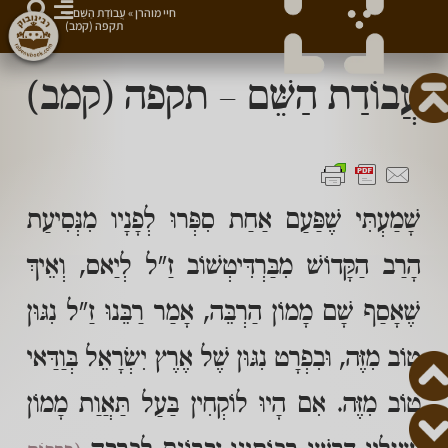
חיי מוהרן
»
עֲבוֹדַת הַשֵּׁם –
תקפה (קמב)
עֲבוֹדַת הַשֵּׁם – תקפה (קמב)
שָׁמַעְתִּי שֶׁפַּעַם אַחַת סִפְּרוּ לְפָנָיו מִנְּסִיעַת
הָרַב הַקָּדוֹשׁ מִבַּרְדִּיטְשׁוֹב זַ"ל לְיַאס, וְאֵיךְ
שֶׁאָסַף שָׁם מָמוֹן הַרְבֵּה, אָמַר רַבֵּנוּ זַ"ל נִגּוּן
טוֹב מִזֶּה, וּבִפְרָט נִגּוּן שֶׁל אֶרֶץ יִשְׂרָאֵל בְּוַדַּאי
טוֹב מִזֶּה. אִם הָיוּ לוֹקְחִין בַּעַל תַּאֲוַת מָמוֹן