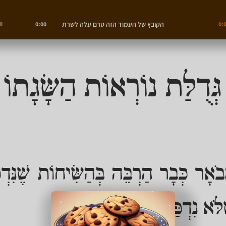
הקובץ של העמוד הזה טרם עלה לשרת
0:00
0:
גְּדֻלַּת נוֹרְאוֹת הַשָּׂגָתוֹ
בֹאָר כְּבָר הַרְבֵּה בְּהַשִּׂיחוֹת שֶׁנִּדְ
ֹא נִדְפַּס עֲדַיִן: