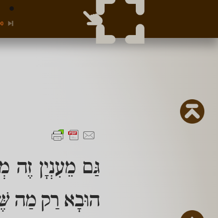
00
גַּם מֵעִנְיָן זֶה מְ
הוּבָא רַק מַה שֶּׁלּ