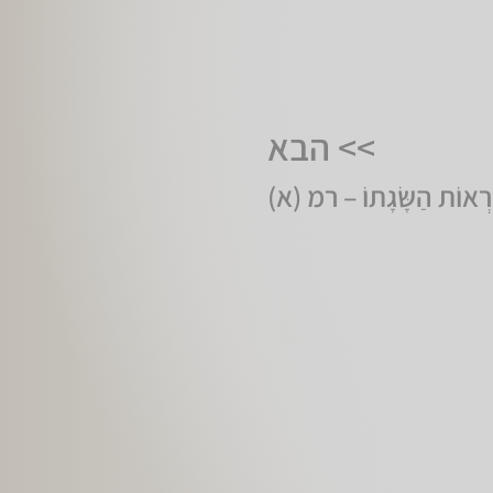
>> הבא
וֹרְאוֹת הַשָּׂגָתוֹ – רמ (א)