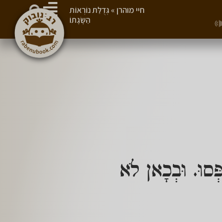
חיי מוהרן
»
גְּדֻלַּת נוֹרְאוֹת
הַשָּׂגָתוֹ
פְּסוּ. וּבְכָאן לֹא