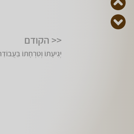
<< הקודם
יְגִיעָתוֹ וְטִרְחָתוֹ בַּעֲב