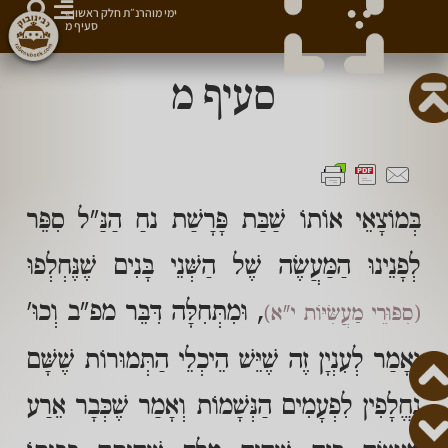
ימי מוהרנ״ת חלק ראשון
»
סעיף מ
סעיף מ
בְּמוֹצָאֵי אוֹתוֹ שַׁבַּת פָּרָשַׁת נחַ הַנַּ"ל סִפֵּר
לְפָנֵינוּ הַמַּעֲשֶׂה שֶׁל הַשְּׁנֵי בָּנִים שֶׁנֶּחְלְפוּ
, וּמִתְּחִלָּה דִּבֵּר מפ"ב וְכוּ'
(סִפּוּרֵי מַעֲשִּׂיּוֹת י"א)
וְאָמַר לְעִנְיָן זֶה שֶׁיֵּשׁ הֵיכְלֵי הַתְּמוּרוֹת שֶׁשָּׁם
נֶחֱלָפִין לִפְעָמִים הַנְּשָׁמוֹת וְאָמַר שֶׁכְּבָר אֵרַע