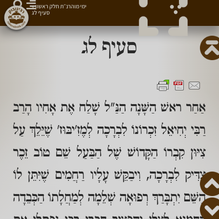
ימי מוהרנ״ת חלק ראשון
»
סעיף לג
סעיף לג
אַחַר ראשׁ הַשָּׁנָה הַנַּ"ל שָׁלַח אֶת אָחִיו הָרַב
רַבִּי יְחִיאֵל זִכְרוֹנוֹ לִבְרָכָה לְמֶזִ'יבּוּז' שֶׁיֵּלֵךְ עַל
צִיּוּן קִבְרוֹ הַקָּדוֹשׁ שֶׁל הַבַּעַל שֵׁם טוֹב זֵכֶר
צַדִּיק לִבְרָכָה, וִיבַקֵּשׁ עָלָיו רַחֲמִים שֶׁיִּתֵּן לוֹ
הַשֵּׁם יִתְבָּרַךְ רְפוּאָה שְׁלֵמָה לְמַחֲלָתוֹ הַכְּבֵדָה