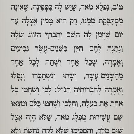
טוֹב, נִפְלָא מְאֹד, שֶׁיֵּשׁ לָהּ בַּסְּפִינָה, שֶׁאֵינָהּ
מִסְתַּפֶּקֶת מִמֶּנּוּ, רַק הוּא טָמוּן אֶצְלָהּ עַד
יוֹם שֶׁיְּזַמֵּן לָהּ הַשֵּׁם יִתְבָּרַךְ הַזִּוּוּג שֶׁלָּהּ
וְנָתְנָה לָהֶם הַיַּיִן בִּשְׁנֵים-עָשָׂר גְּבִיעִים
וְאָמְרָה, שֶׁכָּל אֶחָד יִשְׁתֶּה לְכָל אֶחָד
מֵהַשְּׁנֵים-עָשָׂר, וְשָׁתוּ וְנִשְׁתַּכְּרוּ וְנָפְלוּ
וְאָמְרָה לְחַבְרוֹתֶיהָ הַנַּ"ל: לְכוּ וְשַׁחֲטוּ כָּל
אֲחַת אֶת בַּעֲלָהּ, וְהָלְכוּ וְשָׁחֲטוּ כֻּלָּם וּמָצְאוּ
שָׁם עֲשִׁירוּת מֻפְלָג מְאֹד, שֶׁלֹּא הָיָה אֵצֶל
שׁוּם מֶלֶךְ, וְהִסְכִּימוּ שֶׁלֹּא לִקַּח נְחֹשֶׁת וְלא