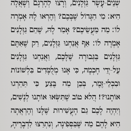
שְׁנֵים-עָשָׂר גַּזְלָנִים, וְרָצוּ לְהָרְגָם וְשָׁאֲלָה
הִיא: מִי הַגָּדוֹל שֶׁבָּכֶם? וְהֶרְאוּ לָהּ אָמְרָה
לוֹ: מַה מַּעֲשֵׂיכֶם? אָמַר לָהּ, שֶׁהֵם גַּזְלָנִים
אָמְרָה לוֹ: אַף אֲנַחְנוּ גַּזְלָנִים, רַק שֶׁאַתֶּם
גַּזְלָנִים בַּגְּבוּרָה שֶׁלָּכֶם, וַאֲנַחְנוּ גַּזְלָנִים
עַל-יְדֵי חָכְמָה, כִּי אָנוּ מְלֻמָּדִים בִּלְשׁוֹנוֹת
וּבִכְלֵי-זֶמֶר, בְּכֵן מַה בֶּצַע כִּי תַּהַרְגוּ
אוֹתָנוּ?! הֲלא טוֹב שֶׁתִּשְּׂאוּ אוֹתָנוּ לְנָשִׁים,
וְיִהְיֶה לָכֶם גַם הָעֲשִׁירוּת שֶׁלָּנוּ וְהֶרְאֲתָה
הִיא לָהֶם מַה שֶּׁבַּסְּפִינָה, וְנִתְרַצּוּ לִדְבָרֶיהָ,