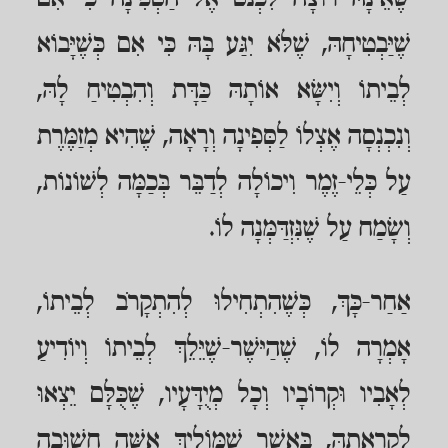
שֶׁיַּבְטִיחָהּ, שֶׁלֹּא יִגַּע בָּהּ כִּי אִם כְּשֶׁיָּבוֹא
לְבֵיתוֹ וְיִשָּׂא אוֹתָהּ כַּדָּת וְהִבְטִיחַ לָהּ,
וְנִכְנְסָה אֶצְלוֹ לַסְּפִינָה וְרָאָה, שֶׁהִיא מְזַמֶּרֶת
עַל כְּלֵי-זֶמֶר וִיכוֹלָה לְדַבֵּר בְּכַמָּה לְשׁוֹנוֹת,
וְשָׂמַח עַל שֶׁנִּזְדַּמְּנָה לוֹ.
אַחַר-כָּךְ, כְּשֶׁהִתְחִילוּ לְהִתְקָרֹב לְבֵיתוֹ,
אָמְרָה לוֹ, שֶׁהַיּשֶׁר-שֶׁיֵּלֵךְ לְבֵיתוֹ וְיוֹדִיעַ
לְאָבִיו וּקְרוֹבָיו וְכָל מְיֻדָּעָיו, שֶׁכֻּלָּם יֵצְאוּ
לִקְרָאתָהּ, בַּאֲשֶׁר שֶׁמּוֹלִיךְ אִשָּׁה חֲשׁוּבָה