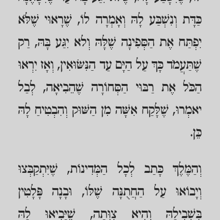
כַּדָּת וְנִשְׁבַּע לָהּ וְאָמְרָה לוֹ, שֶׁרָאוּי שֶׁלֹּא
יִפְתַּח אֶת הַסְּפִינָה שֶׁלָּהּ וְלא יִגַּע בָּהּ, רַק
שֶׁתַּעֲמֹד כָּךְ עַל הַיָּם עַד הַנִּשּׂוּאִין, וְאָז יִרְאוּ
הַכֹּל אֶת רַבּוּי הַסְּחוֹרָה שֶׁהֵבִיאָה, לְבַל
יאמְרוּ, שֶׁלָּקַח אִשָּׁה מִן הַשּׁוּק וְהִבְטִיחַ לָהּ
כֵּן.
וְהַמֶּלֶךְ כָּתַב לְכָל הַמְּדִינוֹת, שֶׁיִּתְקַבְּצוּ
וְיָבוֹאוּ עַל הַחֲתֻנָּה שֶׁלּוֹ, וּבָנָה פָּלָטִין
בִּשְׁבִילָהּ וְהִיא צִוְּתָה, שֶׁיָּבִיאוּ לָהּ