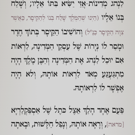
לִנְהג מְדִינוֹת-אֲזַי יַשִּׂיא בִּתּוֹ אֵלָיו; וְשָׁלַח
בְּנוֹ אֵלָיו
(הַיְנוּ שֶׁהַמֶּלֶךְ שָׁלַח בְּנוֹ לְהַקֵּיסָר, כַּאֲשֶׁר
וְהוֹשִׁיבוֹ הַקֵּיסָר בְּתוֹךְ חֶדֶר
צִוָּה הַקֵּיסָר כַּנַּ"ל)
וּמָסַר לוֹ נְיָרוֹת שֶׁל עִסְקֵי הַמְּדִינָה, לִרְאוֹת
אִם יוּכַל לִנְהג אֶת הַמְּדִינָה וְהַבֶּן מֶלֶךְ הָיָה
מִתְגַּעְגֵּעַ מְאֹד לִרְאוֹת אוֹתָהּ, וְלא הָיָה
אֶפְשָׁר לוֹ לִרְאוֹתָהּ.
פַּעַם אֶחָד הָלַךְ אֵצֶל כּתֶל שֶׁל אַסְפַּקְלַרְיָא
, וְרָאָה אוֹתָהּ, וְנָפַל חַלָּשׁוּת, וּבָאתָה
[מראה]