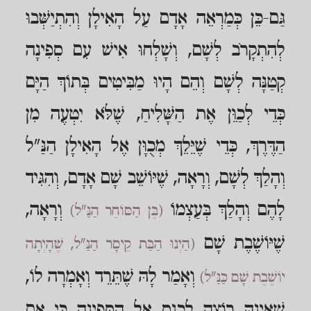
גַּם-כֵּן כְּמַרְאֵה אָדָם עַל הָאִילָן וְהִתְיַשְּׁבוּ
לְהִתְקָרֹב לְשָׁם, וְשָׁלְחוּ אִישׁ עִם סְפִינָה
קְטַנָּה לְשָׁם וְהֵם הָיוּ מַבִּיטִים בְּתוֹךְ הַיָּם
כְּדֵי לְכַוֵּן אֶת הַשָּׁלִיחַ, שֶׁלֹּא יִטְעֶה מִן
הַדֶּרֶךְ, כְּדֵי שֶׁיֵּלֵךְ מְכֻוָּן אֶל הָאִילָן הַנַּ"ל
וְהָלַךְ לְשָׁם, וְרָאָה, שֶׁיּוֹשֵׁב שָׁם אָדָם, וְהִגִּיד
לָהֶם וְהָלַךְ בְּעַצְמוֹ
וְרָאָה,
(בֶּן הַסּוֹחֵר הַנַּ"ל)
שֶׁיּוֹשֶׁבֶת שָׁם
(הַיְנוּ הַבַּת קֵיסָר הַנַּ"ל, שֶׁהָיְתָה
וְאָמַר לָהּ שֶׁתֵּרֵד וְאָמְרָה לוֹ,
יוֹשֶׁבֶת שָׁם כַּנַּ"ל)
שֶׁאֵינָהּ רוֹצָה לִכְנס אֶל הַסְּפִינָה כִּי אִם