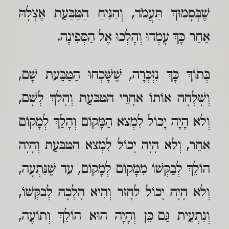
שֶׁבְּסָמוּךְ תַּעֲמֹד, וְהִנִּיחַ הַטַּבַּעַת אֶצְלָהּ
אַחַר-כָּךְ עָמְדוּ וְהָלְכוּ אֶל הַסְּפִינָה.
בְּתוֹךְ כָּךְ נִזְכְּרָה, שֶׁשָּׁכְחוּ הַטַּבַּעַת שָׁם,
וְשָׁלְחָה אוֹתוֹ אַחֲרֵי הַטַּבַּעַת וְהָלַךְ לְשָׁם,
וְלא הָיָה יָכוֹל לִמְצא הַמָּקוֹם וְהָלַךְ לְמָקוֹם
אַחֵר, וְלא הָיָה יָכוֹל לִמְצא הַטַּבַּעַת וְהָיָה
הוֹלֵךְ לְבַקְּשׁוֹ מִמָּקוֹם לְמָקוֹם, עַד שֶׁנִּתְעָה,
וְלא הָיָה יָכוֹל לַחֲזר וְהִיא הָלְכָה לְבַקְּשׁוֹ,
וְנִתְעֵית גַּם-כֵּן וְהָיָה הוּא הוֹלֵךְ וְתוֹעֶה,