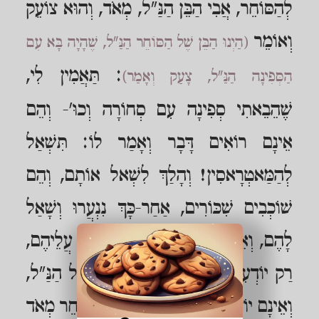
לְהַסּוֹחֵר, אֲבִי הַבֵּן הַנַּ"ל, מְאֹד, וְהוּא צוֹעֵק
וְאוֹמֵר
(הַיְנוּ הַבֵּן שֶׁל הַסּוֹחֵר הַנַּ"ל, שֶׁהָיָה בָּא עִם
: תַּאֲמִין לִי,
הַסְּפִינָה הַנַּ"ל, צָעַק וְאָמַר)
שֶׁהֵבֵאתִי סְפִינָה עִם סְחוֹרָה וְכוּ'- וְהֵם
אֵינָם רוֹאִים דָּבָר וְאָמַר לוֹ: תִּשְׁאַל
לְהַמַּאטְרָאסִין! וְהָלַךְ לִשְׁאל אוֹתָם, וְהֵם
שׁוֹכְבִים שִׁכּוֹרִים, אַחַר-כָּךְ נִנְעֲרוּ וְשָׁאַל
לָהֶם, וְאֵינָם יוֹדְעִים כְּלָל מֶה עָבַר עֲלֵיהֶם,
רַק יוֹדְעִים, שֶׁהֵבִיאוּ סְפִינָה עִם כָּל הַנַּ"ל,
וְאֵינָם יוֹדְעִים הֵיכָן הוּא וְחָרָה הַסּוֹחֵר מְאֹד