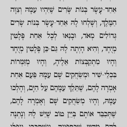
אַחַד-עָשָׂר בְּנוֹת שָּׂרִים שֶׁיִּהְיוּ עִמָּהּ וְצִוָּה
הַמֶּלֶךְ, וְשָׁלְחוּ לָהּ אַחַד-עָשָׂר בְּנוֹת שָׂרִים
גְּדוֹלִים מְאֹד, וּבָנְאוּ לְכָל אַחַת פָּלָטִין
מְיֻחָד, וְהִיא הָיְתָה לָהּ גַּם-כֵּן פָּלָטִין מְיֻחָד
וְהָיוּ מִתְקַבְּצוֹת אֵלֶיהָ, וְהָיוּ מְזַמְּרוֹת
בִּכְלֵי-שִׁיר וּמְשַׂחֲקִים שָׁם עִמָּהּ פַּעַם אַחַת
אָמְרָה לָהֶם, שֶׁתֵּלֵךְ עִמָּהֶם עַל הַיָּם, וְהָלְכוּ
עִמָּהּ, וְהָיוּ מְשַׂחֲקִים שָׁם וְאָמְרָה לָהֶם,
שֶׁתְּכַבֵּד אוֹתָם בְּיַיִן טוֹב שֶׁיֵּשׁ לָהּ וְנָתְנָה