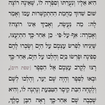
הִיא אֵלָיו וְנִעֲרַתּוּ וְסִפְּרָה לוֹ, שֶׁאֵינָהּ רוֹצָה
שׁוּם שִׁדּוּךְ מֵחֲמַת הַהִתְקַשְּׁרוּת עִמּוֹ וְאָמַר
לָהּ: מַה נַּעֲשֶׂה, וְאָבִיךְ אֵינוֹ רוֹצֶה?
וְאָמְרָה: אַף-עַל-פִּי- כֵן אַחַר-כָּךְ הִתְיַעֲצוּ,
שֶׁיַּנִּיחוּ לִפְרשׂ עַצְמָם עַל הַיָּם וְשָׂכְרוּ לָהֶם
סְפִינָה וּפָרְשׂוּ בַּיָּם וְהָלְכוּ עַל הַיָּם, אַחַר-כָּךְ
רָצוּ לְקָרֹב עַצְמָם אֶל הַסְּפָר
,
[שפת הים]
וּבָאוּ לַסְּפָר וְהָיָה שָׁם יַעַר, וְהָלְכוּ לְשָׁם
וְלָקְחָה הַבַּת קֵיסָר הַטַּבַּעַת וְנָתְנָה לוֹ, וְהִיא
שָׁכְבָה שָׁם אַחַר-כָּךְ רָאָה הַבֶּן מֶלֶךְ,