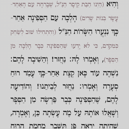
וְהִיא
(הַיְנוּ הַבַּת קֵיסָר הַנַּ"ל, שֶׁבָּרְחָה עִם הָאַחַד-
הָלְכָה עִם הַסְּפִינָה אַחַר-
עָשָׂר בְּנוֹת שָׂרִים)
כָּךְ נִנְעֲרוּ הַשָּׂרוֹת הַנַּ"ל
(וְהִתְחִילוּ שׁוּב לְשַׂחֵק
כְּמִקֹדֶם, כִּי לא יָדְעוּ שֶׁהַסְּפִינָה כְּבָר הָלְכָה מִן
, וְאָמְרוּ לָהּ: נַחֲזר! וְהֵשִׁיבָה לָהֶם:
הַסְּפָר)
נִשְׁהֶה עוֹד כָּאן קְצָת אַחַר-כָּךְ עָמַד רוּחַ
סְעָרָה וְאָמְרוּ: נַחֲזר לְבֵיתֵנוּ! וְהוֹדִיעָה
לָהֶם, שֶׁהַסְּפִינָה כְּבָר פֵּרְשָׂה מִן הַסְּפָר
וְשָׁאֲלוּ אוֹתָהּ עַל מֶה עָשְׂתָה כֵּן, וְאָמְרָה,
שֶׁהָיְתָה יְרֵאָה פֶּן תִּשָּׁבֵר מֵחֲמַת הָרוּחַ