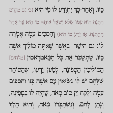
כָּזוֹ, וְאַחַר-כָּךְ יִתְוַדַּע לוֹ מִי הִיא
(כִּי גַּם מִקֹדֶם
הִתְנָה הִיא עִמּוֹ שֶׁלֹּא יִשְׁאַל אוֹתָהּ מִי הִיא עַד אַחַר
-וְהִסְכִּים עִמָּהּ אָמְרָה
הַחֲתֻנָּה, אָז יֵדַע מִי הִיא)
לוֹ: גַּם הַיּשֶׁר- בַּאֲשֶׁר שֶׁאַתָּה מוֹלִיךְ אִשָּׁה
כָּזוֹ, שֶׁתְּשַׁכֵּר אֶת כָּל הַמַּאטְרָאסִין
[מלחים]
הַמּוֹלִיכִין הַסְּפִינָה, לְמַעַן יֵדְעוּ, שֶׁהַסּוֹחֵר
שֶׁלָּהֶם יֵשׁ לוֹ נִשּׂוּאִין עִם אִשָּׁה כָּזוֹ וְהִסְכִּים
עִמָּהּ וְלָקַח יַיִן טוֹב מְאֹד, שֶׁהָיָה לוֹ בַּסְּפִינָה,
וְנָתַן לָהֶם, וְנִשְׁתַּכְּרוּ מְאֹד, וְהוּא הָלַךְ