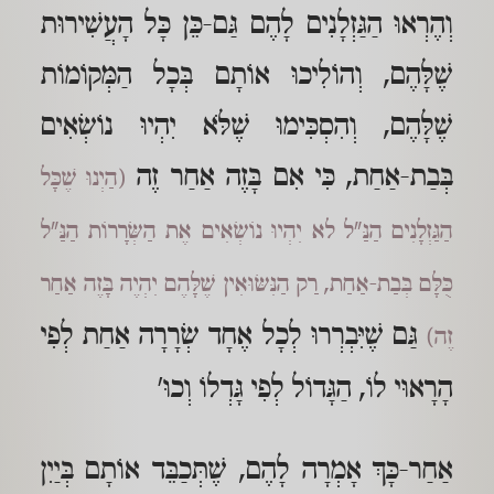
וְהֶרְאוּ הַגַּזְלָנִים לָהֶם גַּם-כֵּן כָּל הָעֲשִׁירוּת
שֶׁלָּהֶם, וְהוֹלִיכוּ אוֹתָם בְּכָל הַמְּקוֹמוֹת
שֶׁלָּהֶם, וְהִסְכִּימוּ שֶׁלֹּא יִהְיוּ נוֹשְׂאִים
בְּבַת-אַחַת, כִּי אִם בָּזֶה אַחַר זֶה
(הַיְנוּ שֶׁכָּל
הַגַּזְלָנִים הַנַּ"ל לא יִהְיוּ נוֹשְׂאִים אֶת הַשְּׂרָרוֹת הַנַּ"ל
כֻּלָּם בְּבַת-אַחַת, רַק הַנִּשּׂוּאִין שֶׁלָּהֶם יִהְיֶה בָּזֶה אַחַר
גַּם שֶׁיִּבְרְרוּ לְכָל אֶחָד שְׂרָרָה אַחַת לְפִי
זֶה)
הָרָאוּי לוֹ, הַגָּדוֹל לְפִי גָּדְלוֹ וְכוּ'
אַחַר-כָּךְ אָמְרָה לָהֶם, שֶׁתְּכַבֵּד אוֹתָם בְּיַיִן