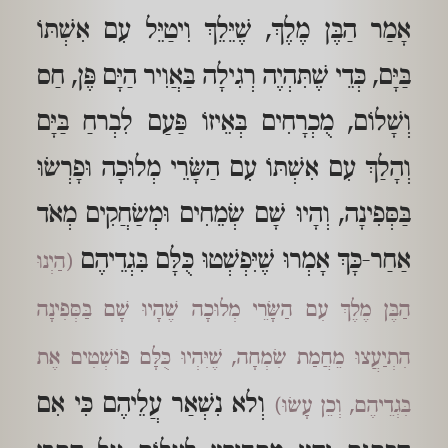
אָמַר הַבֶּן מֶלֶךְ, שֶׁיֵּלֵךְ וִיטַיֵּל עִם אִשְׁתּוֹ
בַּיָּם, כְּדֵי שֶׁתִּהְיֶה רְגִילָה בַּאֲוִיר הַיָּם פֶּן, חַס
וְשָׁלוֹם, מֻכְרָחִים בְּאֵיזוֹ פַּעַם לִבְרחַ בַּיָּם
וְהָלַךְ עִם אִשְׁתּוֹ עִם הַשָּׂרֵי מְלוּכָה וּפָרְשׂוּ
בַּסְּפִינָה, וְהָיוּ שָׁם שְׂמֵחִים וּמְשַׂחֲקִים מְאֹד
אַחַר-כָּךְ אָמְרוּ שֶׁיִּפְשְׁטוּ כֻּלָּם בִּגְדֵיהֶם
(הַיְנוּ
הַבֶּן מֶלֶךְ עִם הַשָּׂרֵי מְלוּכָה שֶׁהָיוּ שָׁם בַּסְּפִינָה
הִתְיַעֲצוּ מֵחֲמַת שִׂמְחָה, שֶׁיִּהְיוּ כֻּלָּם פּוֹשְׁטִים אֶת
וְלא נִשְׁאַר עֲלֵיהֶם כִּי אִם
בִּגְדֵיהֶם, וְכֵן עָשׂוּ)