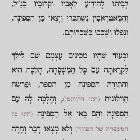
לְבֵיתוֹ לְהוֹדִיעַ לְאָבִיו וּקְרוֹבָיו כַּנַּ"ל,
וְהַמַּאטְרָאסִין נִשְׁתַּכְּרוּ וְיָצְאוּ מִן הַסְּפִינָה,
וְנָפְלוּ וְשָׁכְבוּ בְּשִׁכְרוּתָם.
וּבְעוֹד שֶׁהָיוּ מְכִינִים עַצְמָם שָׁם לֵילֵךְ
לִקְרָאתָהּ עִם כָּל הַמִּשְׁפָּחָה, הָלְכָה הִיא
וְהִתִּירָה הַסְּפִינָה מִן הַסְּפָר, וּפֵרְשָׂה
הַוִּילוֹנוֹת
, וְהָלְכָה לָהּ עִם
(הַיְנוּ הַלַּוִוינְטְן)
הַסְּפִינָה וְהֵם בָּאוּ אֶל הַסְּפִינָה
(הַיְנוּ כָּל
וְלא מָצְאוּ דָּבָר וְחָרָה
הַמִּשְׁפָּחָה שֶׁל הַסּוֹחֵר)