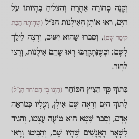
וְקָנָה סְחוֹרָה אַחֶרֶת וְהִצְלִיחַ בִּהְיוֹתוֹ עַל
הַיָּם, רָאוּ אוֹתָן הָאִילָנוֹת הַנַּ"ל
(שֶׁהָיְתָה הַבַּת
, וְסָבְרוּ שֶׁהוּא יִשּׁוּב, וְרָצָה לֵילֵךְ
קֵיסָר שָׁם)
לְשָׁם; וּכְשֶׁנִּתְקָרַבּוּ רָאוּ שֶׁהֵם אִילָנוֹת, וְרָצוּ
לַחֲזר.
בְּתוֹךְ כָּךְ הֵצִיץ הַסּוֹחֵר
(הַיְנוּ בֶּן הַסּוֹחֵר הַנַּ"ל)
לְתוֹךְ הַיָּם וְרָאָה שָׁם אִילָן, וְעָלָיו כְּמַרְאֵה
אָדָם, וְסָבַר שֶׁמָּא הוּא טוֹעֶה עַצְמוֹ, וְהִגִּיד
לִשְׁאָר הָאֲנָשִׁים שֶׁהָיוּ שָׁם, וְהִבִּיטוּ וְרָאוּ