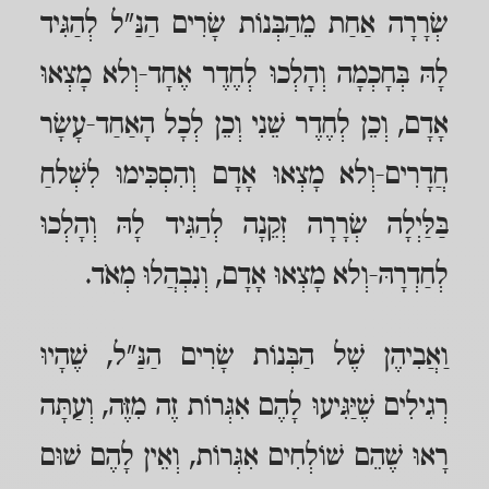
שְׂרָרָה אַחַת מֵהַבְּנוֹת שָׂרִים הַנַּ"ל לְהַגִּיד
לָהּ בְּחָכְמָה וְהָלְכוּ לְחֶדֶר אֶחָד-וְלא מָצְאוּ
אָדָם, וְכֵן לְחֶדֶר שֵׁנִי וְכֵן לְכָל הָאַחַד-עָשָׂר
חֲדָרִים-וְלא מָצְאוּ אָדָם וְהִסְכִּימוּ לִשְׁלחַ
בַּלַּיְלָה שְׂרָרָה זְקֵנָה לְהַגִּיד לָהּ וְהָלְכוּ
לְחַדְרָהּ-וְלא מָצְאוּ אָדָם, וְנִבְהֲלוּ מְאֹד.
וַאֲבִיהֶן שֶׁל הַבְּנוֹת שָׂרִים הַנַּ"ל, שֶׁהָיוּ
רְגִילִים שֶׁיַּגִּיעוּ לָהֶם אִגְּרוֹת זֶה מִזֶּה, וְעַתָּה
רָאוּ שֶׁהֵם שׁוֹלְחִים אִגְּרוֹת, וְאֵין לָהֶם שׁוּם