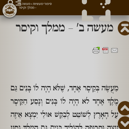
סיפורי מעשיות
»
מעשה ב'
– ממלך וקיסר
מעשה ב' – ממלך וקיסר
מַעֲשֶׂה בְּקֵיסָר אֶחָד, שֶׁלֹּא הָיָה לוֹ בָּנִים גַּם
מֶלֶךְ אֶחָד לא הָיָה לוֹ בָּנִים וְנָסַע הַקֵּיסָר
עַל הָאָרֶץ לְשׁוֹטֵט לְבַקֵּשׁ אוּלַי יִמְצָא אֵיזֶה
עֵצָה וּתְרוּפָה לְהוֹלִיד בָּנִים גַּם הַמֶּלֶךְ נָסַע