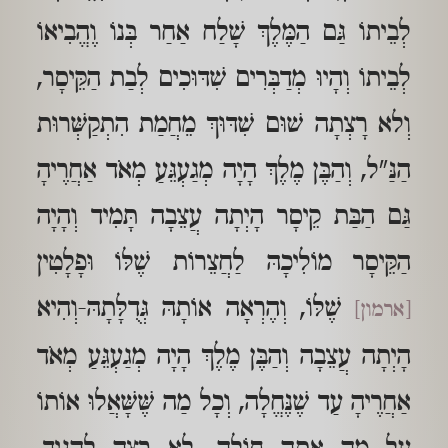
לְבֵיתוֹ גַּם הַמֶּלֶךְ שָׁלַח אַחַר בְּנוֹ וֶהֱבִיאוֹ
לְבֵיתוֹ וְהָיוּ מְדַבְּרִים שִׁדּוּכִים לְבַת הַקֵּיסָר,
וְלא רָצְתָה שׁוּם שִׁדּוּךְ מֵחֲמַת הִתְקַשְּׁרוּת
הַנַּ"ל, וְהַבֶּן מֶלֶךְ הָיָה מְגַעְגֵּעַ מְאֹד אַחֲרֶיהָ
גַּם הַבַּת קֵיסָר הָיְתָה עֲצֵבָה תָּמִיד וְהָיָה
הַקֵּיסָר מוֹלִיכָהּ לַחֲצֵרוֹת שֶׁלּוֹ וּפָלָטִין
שֶׁלּוֹ, וְהֶרְאָה אוֹתָהּ גְּדֻלָּתָהּ-וְהִיא
[ארמון]
הָיְתָה עֲצֵבָה וְהַבֶּן מֶלֶךְ הָיָה מְגַעְגֵּעַ מְאֹד
אַחֲרֶיהָ עַד שֶׁנֶּחֱלָה, וְכָל מַה שֶּׁשָּׁאֲלוּ אוֹתוֹ