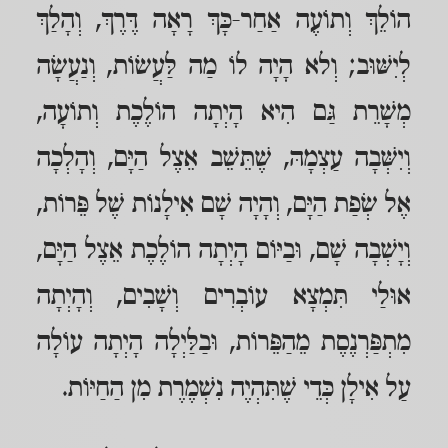
הוֹלֵךְ וְתוֹעֶה אַחַר-כָּךְ רָאָה דֶּרֶךְ, וְהָלַךְ
לְיִשּׁוּב; וְלא הָיָה לוֹ מַה לַּעֲשׂוֹת, וְנַעֲשָׂה
מְשָׁרֵת גַּם הִיא הָיְתָה הוֹלֶכֶת וְתוֹעָה,
וְיִשְּׁבָה עַצְמָהּ, שֶׁתֵּשֵׁב אֵצֶל הַיָּם, וְהָלְכָה
אֶל שְׂפַת הַיָּם, וְהָיָה שָׁם אִילָנוֹת שֶׁל פֵּרוֹת,
וְיָשְׁבָה שָׁם, וּבַיּוֹם הָיְתָה הוֹלֶכֶת אֵצֶל הַיָּם,
אוּלַי תִּמְצָא עוֹבְרִים וְשָׁבִים, וְהָיְתָה
מִתְפַּרְנֶסֶת מֵהַפֵּרוֹת, וּבַלַּיְלָה הָיְתָה עוֹלָה
עַל אִילָן כְּדֵי שֶׁתִּהְיֶה נִשְׁמֶרֶת מִן הַחַיּוֹת.