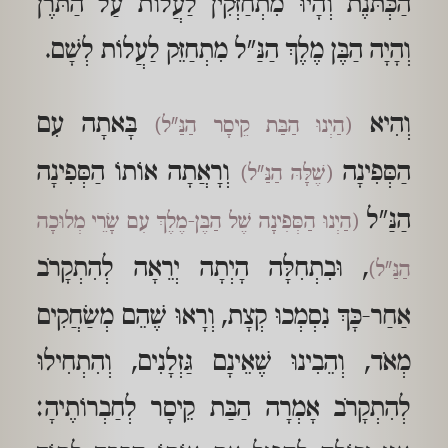
הַכְּתּנֶת וְהָיוּ מִתְחַזְּקִין לַעֲלוֹת עַל הַתּרֶן
וְהָיָה הַבֶּן מֶלֶךְ הַנַּ"ל מִתְחַזֵּק לַעֲלוֹת לְשָׁם.
וְהִיא
בָּאתָה עִם
(הַיְנוּ הַבַּת קֵיסָר הַנַּ"ל)
הַסְּפִינָה
וְרָאֲתָה אוֹתוֹ הַסְּפִינָה
(שֶׁלָּהּ הַנַּ"ל)
הַנַּ"ל
(הַיְנוּ הַסְּפִינָה שֶׁל הַבֶּן-מֶלֶךְ עִם שָׂרֵי מְלוּכָה
, וּבִתְחִלָּה הָיְתָה יְרֵאָה לְהִתְקָרֹב
הַנַּ"ל)
אַחַר-כָּךְ נִסְמְכוּ קְצָת, וְרָאוּ שֶׁהֵם מְשַׂחֲקִים
מְאֹד, וְהֵבִינוּ שֶׁאֵינָם גַּזְלָנִים, וְהִתְחִילוּ
לְהִתְקָרֹב אָמְרָה הַבַּת קֵיסָר לְחַבְרוֹתֶיהָ: