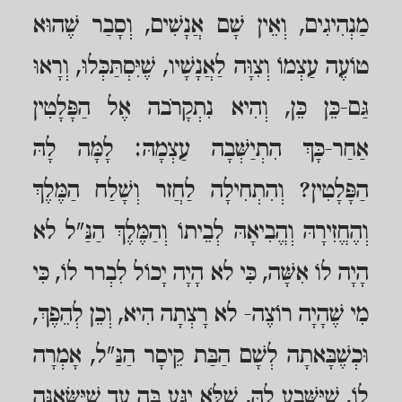
מַנְהִיגִים, וְאֵין שָׁם אֲנָשִׁים, וְסָבַר שֶׁהוּא
טוֹעֶה עַצְמוֹ וְצִוָּה לַאֲנָשָׁיו, שֶׁיִּסְתַּכְּלוּ, וְרָאוּ
גַּם-כֵּן כֵּן, וְהִיא נִתְקָרֹבה אֶל הַפָּלָטִין
אַחַר-כָּךְ הִתְיַשְּׁבָה עַצְמָהּ: לָמָּה לָהּ
הַפָּלָטִין? וְהִתְחִילָה לַחֲזר וְשָׁלַח הַמֶּלֶךְ
וְהֶחֱזִירָהּ וְהֱבִיאָהּ לְבֵיתוֹ וְהַמֶּלֶךְ הַנַּ"ל לא
הָיָה לוֹ אִשָּׁה, כִּי לא הָיָה יָכוֹל לִבְרר לוֹ, כִּי
מִי שֶׁהָיָה רוֹצֶה- לא רָצְתָה הִיא, וְכֵן לְהֵפֶךְ,
וּכְשֶׁבָּאתָה לְשָׁם הַבַּת קֵיסָר הַנַּ"ל, אָמְרָה
לוֹ, שֶׁיִּשָּׁבַע לָהּ, שֶׁלֹּא יִגַּע בָּה עַד שֶׁיִּשָּׂאֶנָּה