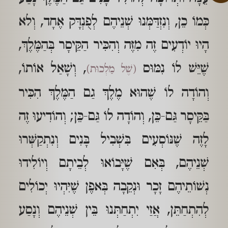
כְּמוֹ כֵן, וְנִזְדַּמְּנוּ שְׁנֵיהֶם לְפֻנְדָּק אֶחָד, וְלא
הָיוּ יוֹדְעִים זֶה מִזֶּה וְהִכִּיר הַקֵּיסָר בְּהַמֶּלֶךְ,
שֶׁיֵּשׁ לוֹ נִמּוּס
, וְשָׁאַל אוֹתוֹ,
(שֶׁל מַלְכוּת)
וְהוֹדָה לוֹ שֶׁהוּא מֶלֶךְ גַם הַמֶּלֶךְ הִכִּיר
בַּקֵּיסָר גַּם-כֵּן, וְהוֹדָה לוֹ גַּם-כֵּן; וְהוֹדִיעוּ זֶה
לָזֶה שֶׁנּוֹסְעִים בִּשְׁבִיל בָּנִים וְנִתְקַשְּׁרוּ
שְׁנֵיהֶם, בְּאִם שֶׁיָּבוֹאוּ לְבֵיתָם וְיוֹלִידוּ
נְשׁוֹתֵיהֶם זָכָר וּנְקֵבָה בְּאפֶן שֶׁיִּהְיוּ יְכוֹלִים
לְהִתְחַתֵּן, אֲזַי יִתְחַתְּנוּ בֵּין שְׁנֵיהֶם וְנָסַע