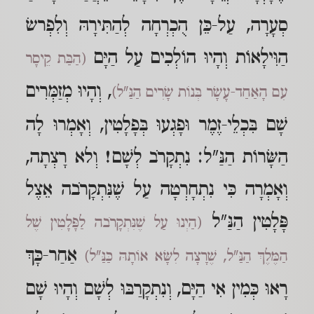
סְעָרָה, עַל-כֵּן הֻכְרְחָה לְהַתִּירָהּ וְלִפְרשׂ
הַוִּילָאוֹת וְהָיוּ הוֹלְכִים עַל הַיָּם
(הַבַּת קֵיסָר
, וְהָיוּ מְזַמְּרִים
עִם הָאַחַד-עָשָׂר בְּנוֹת שָׂרִים הַנַּ"ל)
שָׁם בִּכְלֵי-זֶמֶר וּפָגְעוּ בְּפָלָטִין, וְאָמְרוּ לָה
הַשָּׂרוֹת הַנַּ"ל: נִתְקָרֹב לְשָׁם! וְלא רָצְתָה,
וְאָמְרָה כִּי נִתְחָרְטָה עַל שֶׁנִּתְקָרֹבה אֵצֶל
פָּלָטִין הַנַּ"ל
(הַיְנוּ עַל שֶׁנִּתְקָרֹבה לַפָּלָטִין שֶׁל
אַחַר-כָּךְ
הַמֶּלֶךְ הַנַּ"ל, שֶׁרָצָה לִשָּׂא אוֹתָהּ כַּנַּ"ל)
רָאוּ כְּמִין אִי הַיָּם, וְנִתְקָרַבּוּ לְשָׁם וְהָיוּ שָׁם