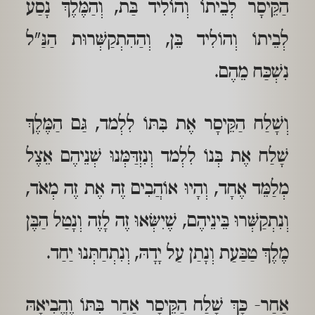
הַקֵּיסָר לְבֵיתוֹ וְהוֹלִיד בַּת, וְהַמֶּלֶךְ נָסַע
לְבֵיתוֹ וְהוֹלִיד בֵּן, וְהַהִתְקַשְּׁרוּת הַנַּ"ל
נִשְׁכַּח מֵהֶם.
וְשָׁלַח הַקֵּיסָר אֶת בִּתּוֹ לִלְמד, גַּם הַמֶּלֶךְ
שָׁלַח אֶת בְּנוֹ לִלְמד וְנִזְדַּמְּנוּ שְׁנֵיהֶם אֵצֶל
מְלַמֵּד אֶחָד, וְהָיוּ אוֹהֲבִים זֶה אֶת זֶה מְאֹד,
וְנִתְקַשְּׁרוּ בֵּינֵיהֶם, שֶׁיִשְּׂאוּ זֶה לָזֶה וְנָטַל הַבֶּן
מֶלֶךְ טַבַּעַת וְנָתַן עַל יָדָהּ, וְנִתְחַתְּנוּ יַחַד.
אַחַר- כָּךְ שָׁלַח הַקֵּיסָר אַחַר בִּתּוֹ וֶהֱבִיאָהּ