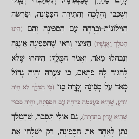
לָהֶם מֵהַיַּיִן שֶׁבַּסְּפִינָה, וְנִשְׁתַּכְּרוּ וְנָפְלוּ
וְשָׁכְבוּ וְהָלְכָה וְהִתִּירָה הַסְּפִינָה, וּפֵרְשָׂה
הַוִּילוֹנוֹת-וּבָרְחָה עִם הַסְּפִינָה וְהֵם
(הַיְנוּ
הֵצִיצוּ וְרָאוּ שֶׁהַסְּפִינָה אֵינֶנָּהּ
הַמֶּלֶךְ וַאֲנָשָׁיו)
וְנִבְהֲלוּ מְאֹד, וְאָמַר הַמֶּלֶךְ: הִזָּהֲרוּ שֶׁלֹּא
לְהַגִּיד לָהּ פִּתְאם, כִּי צַעֲרָהּ יִהְיֶה גָּדוֹל
מְאֹד עַל סְפִינָה יְקָרָה כָּזוֹ
(כִּי הַמֶּלֶךְ לא הָיָה
יוֹדֵעַ, שֶׁהִיא בְּעַצְמָהּ בָּרְחָה עִם הַסְּפִינָה, וְהָיָה סָבוּר
, גַּם אוּלַי תִּסְבּר, שֶׁהַמֶּלֶךְ
שֶׁהִיא עֲדַיִן בְּחַדְרָהּ)
נָתַן לְאֶחָד אֶת הַסְּפִינָה, רַק יִשְׁלְחוּ אֶת