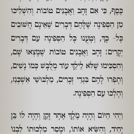
כֶּסֶף, כִּי אִם זָהָב וַאֲבָנִים טוֹבוֹת וְהִשְׁלִיכוּ
מִן הַסְּפִינָה שֶׁלָּהֶם דְּבָרִים שֶׁאֵינָם חֲשׁוּבִים
כָּל- כָּךְ, וְטָעֲנוּ כָּל הַסְּפִינָה עִם דְּבָרִים
יְקָרִים: זָהָב וַאֲבָנִים טוֹבוֹת שֶׁמָּצְאוּ שָׁם,
וְהִסְכִּימוּ שֶׁלֹּא לֵילֵךְ עוֹד מְלֻבָּשׁ כְּמוֹ נָשִׁים,
וְתָפְרוּ לָהֶם בִּגְדֵי זְכָרִים, מַלְבּוּשֵׁי אַשְׁכְּנַז,
וְהָלְכוּ עִם הַסְּפִינָה.
וַיְהִי הַיּוֹם וְהָיָה מֶלֶךְ אֶחָד זָקֵן וְהָיָה לוֹ בֵּן
יָחִיד, וְהִשִּׂיא אוֹתוֹ, וּמָסַר מַלְכוּתוֹ לִבְנוֹ