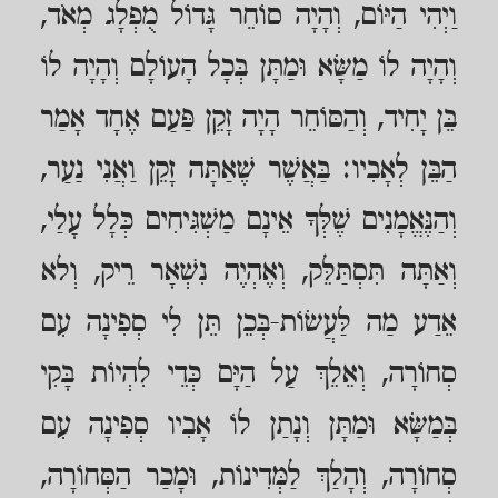
וַיְהִי הַיּוֹם, וְהָיָה סוֹחֵר גָּדוֹל מֻפְלָג מְאֹד,
וְהָיָה לוֹ מַשָּׂא וּמַתָּן בְּכָל הָעוֹלָם וְהָיָה לוֹ
בֵּן יָחִיד, וְהַסּוֹחֵר הָיָה זָקֵן פַּעַם אֶחָד אָמַר
הַבֵּן לְאָבִיו: בַּאֲשֶׁר שֶׁאַתָּה זָקֵן וַאֲנִי נַעַר,
וְהַנֶּאֱמָנִים שֶׁלְּךָ אֵינָם מַשְׁגִּיחִים כְּלָל עָלַי,
וְאַתָּה תִּסְתַּלֵּק, וְאֶהְיֶה נִשְׁאָר רֵיק, וְלא
אֵדַע מַה לַּעֲשׂוֹת-בְּכֵן תֵּן לִי סְפִינָה עִם
סְחוֹרָה, וְאֵלֵךְ עַל הַיָּם כְּדֵי לִהְיוֹת בָּקִי
בְּמַשָּׂא וּמַתָּן וְנָתַן לוֹ אָבִיו סְפִינָה עִם
סְחוֹרָה, וְהָלַךְ לַמְּדִינוֹת, וּמָכַר הַסְּחוֹרָה,