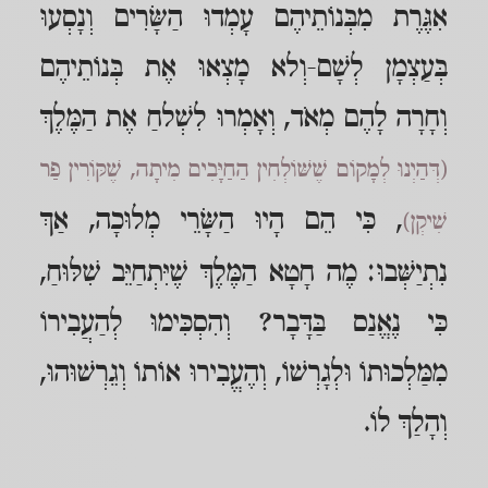
אִגֶּרֶת מִבְּנוֹתֵיהֶם עָמְדוּ הַשָּׂרִים וְנָסְעוּ
בְּעַצְמָן לְשָׁם-וְלא מָצְאוּ אֶת בְּנוֹתֵיהֶם
וְחָרָה לָהֶם מְאֹד, וְאָמְרוּ לִשְׁלחַ אֶת הַמֶּלֶךְ
(דְּהַיְנוּ לְמָקוֹם שֶׁשּׁוֹלְחִין הַחַיָּבִים מִיתָה, שֶׁקּוֹרִין פַר
, כִּי הֵם הָיוּ הַשָּׂרֵי מְלוּכָה, אַךְ
שִׁיקְן)
נִתְיַשְּׁבוּ: מֶה חָטָא הַמֶּלֶךְ שֶׁיִּתְחַיֵּב שִׁלּוּחַ,
כִּי נֶאֱנַס בַּדָּבָר? וְהִסְכִּימוּ לְהַעֲבִירוֹ
מִמַּלְכוּתוֹ וּלְגָרְשׁוֹ, וְהֶעֱבִירוּ אוֹתוֹ וְגֵרְשׁוּהוּ,
וְהָלַךְ לוֹ.