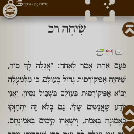
שִׂיחוֹת הָרָן
»
שִׂיחָה רכ
שִׂיחָה רכ
פַּעַם אַחַת אָמַר לְאֶחָד: "אֲגַלֶּה לְךָ סוֹד,
שֶׁיִּהְיֶה אֶפִּיקוֹרְסוּת גָּדוֹל בָּעוֹלָם. כִּי מִלְּמַעְלָה
יָבוֹא אֶפִּיקוֹרְסוּת בָּעוֹלָם בִּשְׁבִיל נִסָּיוֹן. וַאֲנִי
יוֹדֵעַ שֶׁאֲנָשִׁים שֶׁלִּי, גַּם בְּלֹא זֶה יִתְחַזְּקוּ
בֶּאֱמוּנָה בֶּאֱמֶת, וְיִשָּׁאֲרוּ קַיָּמִים בֶּאֱמוּנָתָם.