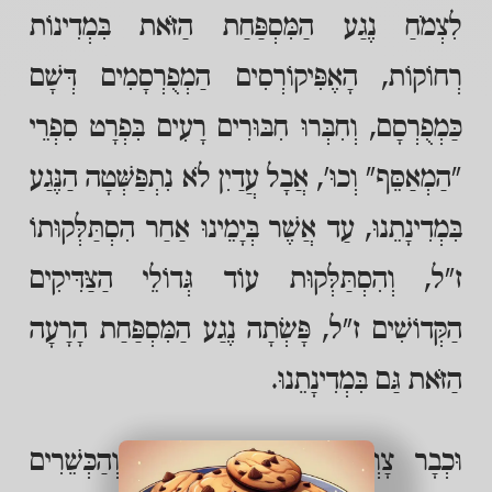
לִצְמֹחַ נֶגַע הַמִּסְפַּחַת הַזֹּאת בִּמְדִינוֹת
רְחוֹקוֹת, הָאֶפִּיקוֹרְסִים הַמְפֻרְסָמִים דְּשָׁם
כַּמְפֻרְסָם, וְחִבְּרוּ חִבּוּרִים רָעִים בִּפְרָט סִפְרֵי
"הַמְאַסֵּף" וְכוּ', אֲבָל עֲדַיִן לֹא נִתְפַּשְּׁטָה הַנֶּגַע
בִּמְדִינָתֵנוּ, עַד אֲשֶׁר בְּיָמֵינוּ אַחַר הִסְתַּלְּקוּתוֹ
ז"ל, וְהִסְתַּלְּקוּת עוֹד גְּדוֹלֵי הַצַּדִּיקִים
הַקְּדוֹשִׁים ז"ל, פָּשְׂתָה נֶגַע הַמִּסְפַּחַת הָרָעָה
הַזֹּאת גַּם בִּמְדִינָתֵנוּ.
וּכְבָר צָוְחוּ כִּכְרוּכְיָא הַצַּדִּיקִים וְהַכְּשֵׁרִים