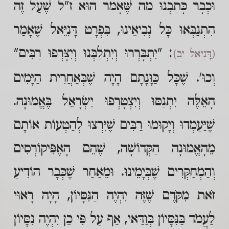
וּכְבָר כָּתַבְנוּ מַה שֶּׁאָמַר הוּא ז"ל שֶׁעַל זֶה
הִתְנַבְּאוּ כָּל נְבִיאֵינוּ, בִּפְרָט דָּנִיֵּאל שֶׁאָמַר
: "יִתְבָּרְרוּ וְיִתְלַבְּנוּ וְיִצָּרְפוּ רַבִּים"
(דָּנִיֵּאל יב)
וְכוּ'. שֶׁכָּל כַּוָּנָתָם הָיָה שֶׁבְּאַחֲרִית הַיָּמִים
הָאֵלֶּה יִתְנַסּוּ וְיִצְטָרְפוּ יִשְׂרָאֵל בֶּאֱמוּנָה.
שֶׁיַּעַמְדוּ וְיָקוּמוּ רַבִּים שֶׁיִּרְצוּ לְהַטְעוֹת אוֹתָם
מֵהָאֱמוּנָה הַקְּדוֹשָׁה, שֶׁהֵם הָאֶפִּיקוֹרְסִים
וְהַמְחַקְּרִים שֶׁבְּיָמֵינוּ. וּמֵאַחַר שֶׁכְּבָר הוֹדִיעַ
זֹאת מִקֹּדֶם שֶׁזֶּה יִהְיֶה הַנִּסָּיוֹן, הָיָה רָאוּי
לַעֲמֹד בַּנִּסָּיוֹן בְּוַדַּאי, אַף עַל פִּי כֵן יִהְיֶה נִסָּיוֹן