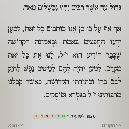
גָּדוֹל עַד אֲשֶׁר רַבִּים יִהְיוּ נִכְשָׁלִים מְאֹד.
אַךְ אַף עַל פִּי כֵן אָנוּ כּוֹתְבִים כָּל זֹאת, לְמַעַן
יֵדְעוּ הַחֲפֵצִים בָּאֱמֶת וּבָאֱמוּנָה הַקְּדוֹשָׁה
שֶׁכְּבָר הוֹדִיעַ הוּא ז"ל, לָנוּ אֶת כָּל זֹאת
מִקֹּדֶם, לְמַעַן יִהְיֶה לָהֶם לְמֵשִׁיב נֶפֶשׁ לְחַזֵּק
לִבָּם בַּה' וּבְתוֹרָתוֹ הַקְּדוֹשָׁה, כַּאֲשֶׁר קִבַּלְנוּ
מֵרַבּוֹתֵינוּ ז"ל בַּגְּמָרָא וּפוֹסְקִים.
מצווה לשתף 👈
<< הקודם
>> הבא