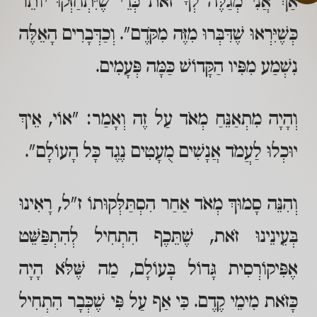
אַךְ אֲנִי מְגַלֶּה לְךָ זֹאת כְּדֵי שֶׁיִּתְחַזְּקוּ יוֹתֵר
כְּשֶׁיִּרְאוּ שֶׁדִּבְּרוּ מִזֶּה מִקֹּדֶם". וְכַדְּבָרִים הָאֵלֶּה
נִשְׁמַע מִפִּיו הַקָּדוֹשׁ כַּמָּה פְּעָמִים.
וְהָיָה מִתְאַנֵּחַ מְאֹד עַל זֶה וְאָמַר: "אוֹי, אֵיךְ
יוּכְלוּ לַעֲמֹד אֲנָשִׁים מֻעָטִים נֶגֶד כָּל הָעוֹלָם".
וְהִנֵּה סָמוּךְ מְאֹד אַחַר הִסְתַּלְּקוּתוֹ ז"ל, רָאִינוּ
בְּעֵינֵינוּ זֹאת, שֶׁתֵּכֶף הִתְחִיל לְהִתְפַּשֵּׁט
אֶפִּיקוֹרְסִית גָּדוֹל בָּעוֹלָם, מַה שֶּׁלֹּא הָיָה
כָּזֹאת מִימֵי קֶדֶם. כִּי אַף עַל פִּי שֶׁכְּבָר הִתְחִיל