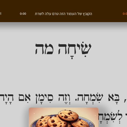
הקובץ של העמוד הזה טרם עלה לשרת
0:00
0:
שִׂיחָה מה
, בָּא שִׂמְחָה. וְזֶה סִימָן אִם הָיָה 
ְ לְשִׂמְחָה.