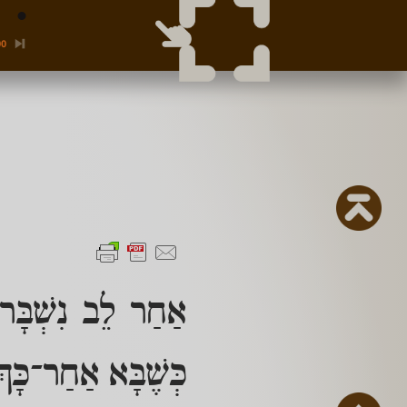
00
אַחַר לֵב נִשְׁבָּר
כְּשֶׁבָּא אַחַר־כָּך