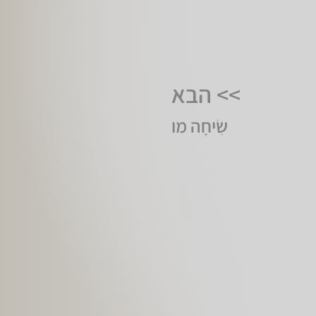
>> הבא
שִׂיחָה מו