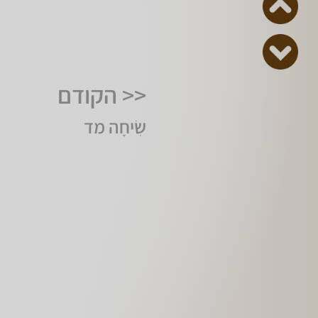
<< הקודם
שִׂיחָה מד