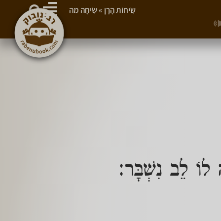
שִׂיחוֹת הָרָן
»
שִׂיחָה מה
לוֹ לֵב נִשְׁבָּר: