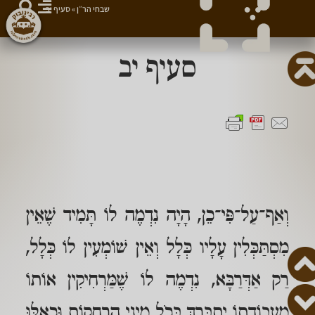
שבחי הר״ן
»
סעיף יב
סעיף יב
וְאַף־עַל־פִּי־כֵן, הָיָה נִדְמֶה לוֹ תָּמִיד שֶׁאֵין
מִסְתַּכְּלִין עָלָיו כְּלָל וְאֵין שׁוֹמְעִין לוֹ כְּלָל,
רַק אַדְּרַבָּא, נִדְמֶה לוֹ שֶׁמַּרְחִיקִין אוֹתוֹ
מֵעֲבוֹדָתוֹ יִתְבָּרַךְ בְּכֹל מִינֵי הַרְחָקוֹת וּכְאִלּוּ