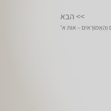
>> הבא
ים וְהָאָמוֹרָאִים – אות א'