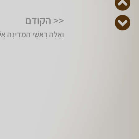
<< הקודם
וְאֵלֶּה רָאשֵׁי הַמְּדִינָה אֲשֶׁ