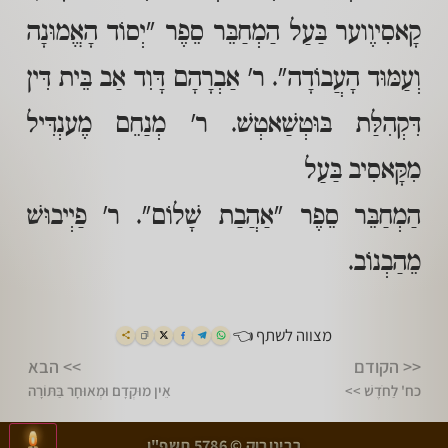
קָאסִיוֶוער בַּעַל הַמְחַבֵּר סֵפֶר "יְסוֹד הָאֱמוּנָה
וְעַמּוּד הָעֲבוֹדָה". ר' אַבְרָהָם דָּוִד אַב בֵּית דִּין
דִּקְהִלַּת בּוּטְשַׁאטְשׁ. ר' מְנַחֵם מֶענְדִּיל
מִקָּאסִיב בַּעַל
הַמְחַבֵּר סֵפֶר "אַהֲבַת שָׁלוֹם". ר' פַיְיבוּשׁ
מֵהַבְנוֹב.
מצווה לשתף 👈
<< הקודם
>> הבא
כח' לַחֹדֶשׁ >>
אֵין מוּקְדָם וּמְאוּחָר בַּתּוֹרָה
>
<
רבינובוק © 5786 תשפ"ו