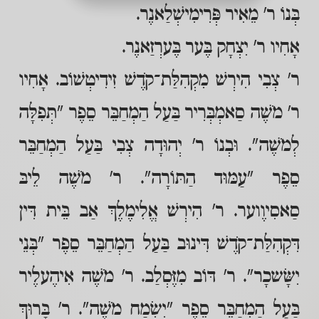
בְּנוֹ ר' מֵאִיר פְּרִימִישְׁלַאנֶר.
אָחִיו ר' יִצְחָק בֶּער בֶּערְזַאנֶר.
ר' צְבִי הִירְשׁ מִקְהִלַּת־קֹדֶשׁ זִידִיטְשׁוֹב. אָחִיו
ר' מֹשֶׁה סַאמְבְּרִיר בַּעַל הַמְחַבֵּר סֵפֶר "תְּפִלָּה
לְמֹשֶׁה". וּבְנוֹ ר' יְהוּדָה צְבִי בַּעַל הַמְחַבֵּר
סֵפֶר "עַמּוּד הַתּוֹרָה". ר' מֹשֶׁה לֵיבּ
סַאסִיוֶוער. ר' הִירְשׁ אֱלִימֶלֶךְ אַב בֵּית דִּין
דִּקְהִלַּת־קֹדֶשׁ דִּינוּב בַּעַל הַמְחַבֵּר סֵפֶר "בְּנֵי
יִשָּׂשכָר". ר' דּוֹב מִזֶּסְלַב. ר' מֹשֶׁה אִיהֶעלֶיר
בַּעַל הַמְחַבֵּר סֵפֶר "יִשְׂמַח מֹשֶׁה". ר' בָּרוּךְ