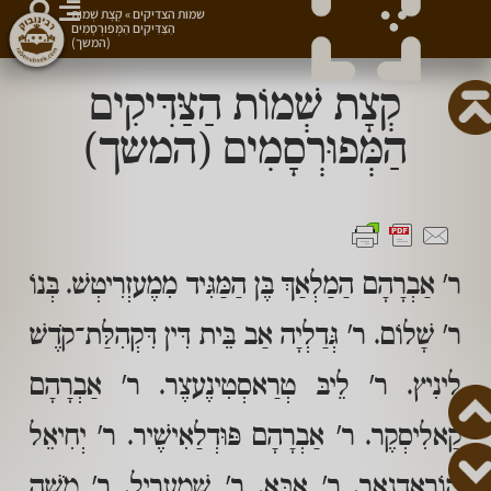
שמות הצדיקים
»
קְצָת שְׁמוֹת
הַצַּדִּיקִים הַמְּפוּרְסָמִים
(המשך)
קְצָת שְׁמוֹת הַצַּדִּיקִים
הַמְּפוּרְסָמִים (המשך)
ר' אַבְרָהָם הַמַלְאַךְ בֶּן הַמַּגִּיד מִמֶעזְרִיטְשׁ. בְּנוֹ
ר' שָׁלוֹם. ר' גְּדַלְיָה אַב בֵּית דִּין דִּקְהִלַּת־קֹדֶשׁ
לִינִיץ. ר' לֵיבּ טְרַאסְטִינֶעצֶר. ר' אַבְרָהָם
קַאלִיסְקֶר. ר' אַבְרָהָם פּוּדְלַאִישֶׁיר. ר' יְחִיאֵל
הוֹרָאדְנָאר. ר' אַבָּא. ר' שְׁמֶערִיל. ר' מֹשֶׁה