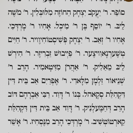
סוֹפֵר. ר' יַעֲקֹב יִצְחָק הַחוֹזֶה מִלּוּבְּלִין. ר' מֹשֶׁה
לֵיבּ. ר' יוֹסֵף בֶּן ר' מִיכְל. אָחִיו ר' מָרְדְּכַי.
אָחִיו ר' זְאֵב. ר' יִצְחָק פְּשִׁיסְטוֹחִיוֶויר. ר' חַיִּים
טְשֶׁערְנָאוִויצֶער. ר' פַיְיבוּשׁ זַבְרִיזֶר. ר' הִירְשׁ
לֵיבּ מֵאַלִיק. ר' אַהֲרֹן מִזִּיטָאמִיר. הָרַב ר'
שְׁנֵיאוֹר זַלְמָן מִלָּאדִי. ר' אֶפְרַיִם אַב בֵּית דִּין
דִּקְהִלַּת סְקָאהל. בְּנוֹ ר' דָּוִד. רַבִּי אַבְרָהָם דּוֹב
הָרַב דְּחַמֶּעלְנִיק. ר' דָּוִד אַב בֵּית דִּין דִּקְהִלַּת
קַארְטוֹטְשִׁיב. ר' מָרְדְּכַי הָרַב מִנֶּסְחִיז. ר' אָשֵׁר