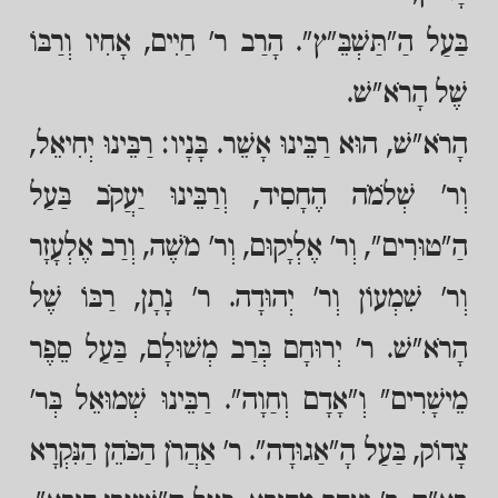
בַּעַל הַ"תַּשְׁבֵּ"ץ". הָרַב ר' חַיִים, אָחִיו וְרַבּוֹ
שֶׁל הָרֹא"שׁ.
הָרֹא"שׁ, הוּא רַבֵּינוּ אָשֵׁר. בָּנָיו: רַבֵּינוּ יְחִיאֵל,
וְר' שְׁלֹמֹה הֶחָסִיד, וְרַבֵּינוּ יַעֲקֹב בַּעַל
הַ"טוּרִים", וְר' אֶלְיָקוּם, וְר' מֹשֶׁה, וְרַב אֶלְעָזָר
וְר' שִׁמְעוֹן וְר' יְהוּדָה. ר' נָתָן, רַבּוֹ שֶׁל
הָרֹא"שׁ. ר' יְרוּחָם בְּרַב מְשׁוּלָם, בַּעַל סֵפֶר
מֵישָׁרִים" וְ"אָדָם וְחַוָה". רַבֵּינוּ שְׁמוּאֵל בְּר'
צָדוֹק, בַּעַל הָ"אַגוּדָה". ר' אַהֲרֹן הַכֹּהֵן הַנִּקְרָא