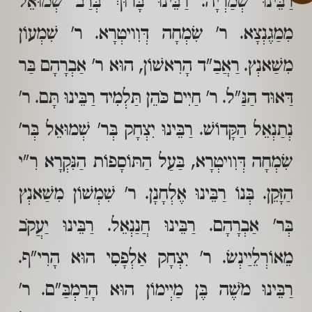
רַבֵּינוּ שְׁמַרְיָה. רַבֵּינוּ בָּרוּךְ בְּרַב שְׁמוּאֵל
מִמַגֶנְצָא. ר' שִׂמְחָה דְּוִויטְרָא. ר' שִׁמְעוֹן
מִשַׁאנְץ. רַאֲבַ"ד הָרִאשׁוֹן, הוּא ר' אַבְרָהָם בַּר
דַּאוּד הַנַּ"ל. ר' חַיִים כֹּהֵן תַּלְמִיד רַבֵּינוּ תָּם. ר'
נְתַנְאֵל הַקָּדוֹשׁ. רַבֵּינוּ יִצְחָק בְּר' שְׁמוּאֵל בְּר'
שִׂמְחָה דְּוִויטְרָא, בַּעַל הַתּוֹסָפוֹת הַנִּקְרָא רִ"י
הַזָּקֵן. בְּנוֹ רַבֵּינוּ אֶלְחָנָן. ר' שִׁמְשׁוֹן מִשַׁאנְץ
בְּר' אַבְרָהָם. רַבֵּינוּ חֲנַנְאֵל. רַבֵּינוּ יַעֲקֹב
מֵאוֹרְלֵיַינְשׂ. ר' יִצְחָק אַלְפָסִי הוּא הָרִי"ף.
רַבֵּינוּ מֹשֶׁה בֶּן מַיְימוֹן הוּא הָרַמְבַּ"ם. ר'