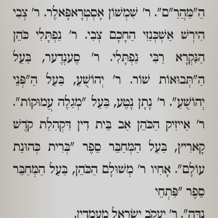
הַ"מַּהֲרַ"ם". ר' שִׁמְשׁוֹן אָסְטְרָאפָּאלֶר. ר' צְבִי
הִירְשׁ אַשְׁכְּנַזִי הַחָכָם צְבִי. ר' נַפְתָּלִי כֹּהֵן
הַנִּקְרָא רַבִּי נַפְתָּלִי. ר' סֶענְדֶער, בַּעַל
הַ"תְּבוּאוֹת שׁוֹר. ר' יְהוֹשֻׁעַ, בַּעַל הַ"פְּנֵי
יְהוֹשֻׁעַ". ר' נָתָן נָטֶע, בַּעַל "מְגַלֶה עֲמוּקוֹת".
ר' אַייזִיק הַכֹּהֵן אַב בֵּית דִין דִּקְהִלַת קֹדֶשׁ
קָארִיץ, בַּעַל הַמְּחַבֵּר סֵפֶר "בְּרִית כְּהוּנַת
עוֹלָם". אָחִיו ר' מְשׁוּלָם הַכֹּהֵן, בַּעַל הַמְּחַבֵּר
סֵפֶר "פִּתְחֵי
נִדָּה". ר' יַעֲקֹב יִשְׂרָאֵל מֵעֶמְדִין.