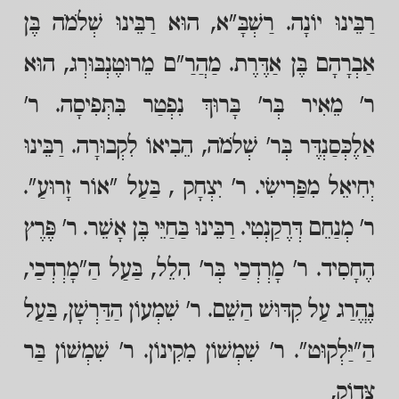
רַבֵּינוּ יוֹנָה. רַשְׁבָּ"א, הוּא רַבֵּינוּ שְׁלֹמֹה בֶּן
אַבְרָהָם בֶּן אַדֶּרֶת. מַהֲרַ"ם מֵרוּטֶנְבּוּרְג, הוּא
ר' מֵאִיר בְּר' בָּרוּךְ נִפְטַר בִּתְּפִיסָה. ר'
אַלֶכְּסַנְדֶּר בְּר' שְׁלֹמֹה, הֵבִיאוֹ לִקְבוּרָה. רַבֵּינוּ
יְחִיאֵל מִפַּרִישִׂי. ר' יִצְחָק , בַּעַל "אוֹר זָרוּעַ".
ר' מְנַחֵם דְּרֶקַנְטִי. רַבֵּינוּ בַּחַיֵּי בֶּן אָשֵׁר. ר' פֶּרֶץ
הֶחָסִיד. ר' מָרְדְכַי בְּר' הִלֵל, בַּעַל הַ"מָרְדְכַי,
נֶהֱרַג עַל קִדּוּשׁ הַשֵׁם. ר' שִׁמְעוֹן הַדַּרְשָׁן, בַּעַל
הַ"יַּלְקוּט". ר' שִׁמְשׁוֹן מִקִינוֹן. ר' שִׁמְשׁוֹן בַּר
צָּדוֹק,