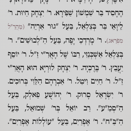
הֶחָסִיד בַּר שִׁמְשׁוֹן שַׁפִּירָא. ר' יִצְחָק חַיוּת. ר'
לֵיוָאֵי בַּר בְּצַלְאֵל, בַּעַל "גוּר אַרְיֵה"
(מַהֲרַ"ל
. ר' מָרְדְכַי יָפֶה, בַּעַל הַ"לְבוּשִׁים". ר'
מִפְּרַאג)
בְּצַלְאֵל אַשְׁכְּנַזִי, רַבּוֹ שֶׁל הָאֲרִ"י זַ"ל. ר' יוֹסֵף
יַעֲבֵץ. ר' בֶּרֶכְיָה. ר' יִצְחָק לוּרְיָא הוּא הָאֲרִ"י
זַ"ל. ר' חַיִים וִיטַל. ר' אַבְרָהָם הַלֵּוִי בְּרוּכִים.
ר' יִשְׂרָאֵל סָרוּק. ר' יְהוֹשֻׁעַ פַאלְק, בַּעַל
הַ"סְמַ"ע". רַב יוֹאֵל בְּר' שְׁמוּאֵל, בַּעַל
הַ"בַּ"ח". ר' אֶפְרַיִם, בַּעַל "עוֹלְלוֹת אֶפְרַיִם".