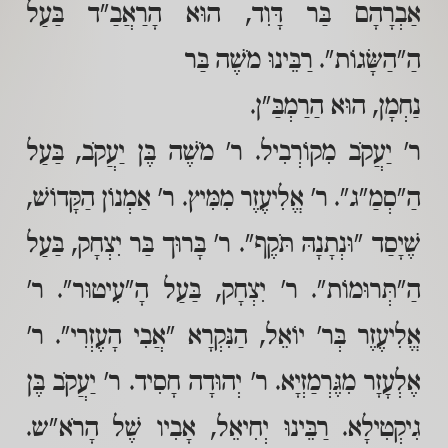
אַבְרָהָם בַּר דָּוִד, הוּא הָרַאֲבַ"ד בַּעַל
הַ"הַשָּׂגוֹת". רַבֵּינוּ מֹשֶׁה בַּר
נַחְמָן, הוּא הַרַמְבַּ"ן.
ר' יַעֲקֹב מִקוֹרְבִיל. ר' מֹשֶׁה בֶּן יַעֲקֹב, בַּעַל
הַ"סְמַ"ג". ר' אֱלִיעֶזֶר מִמִּיץ. ר' אַמְנוֹן הַקָּדוֹשׁ,
שֶׁיָסַד "וּנְתָנָהּ תֹּקֶף". ר' בָּרוּך בַּר יִצְחָק, בַּעַל
הַ"תְּרוּמוֹת". ר' יִצְחָק, בַּעַל הָ"עִיטוּר". ר'
אֱלִיעֶזֶר בְּר' יוֹאֵל, הַנִּקְרָא "אֲבִי הָעֶזְרִי". ר'
אֶלְעָזָר מִגֶּרְמַזְיָא. ר' יְהוּדָה חָסִיד. ר' יַעֲקֹב בֶּן
גִיקְטִילָא. רַבֵּינוּ יְחִיאֵל, אָבִיו שֶׁל הָרֹא"ש.