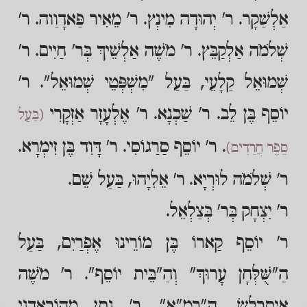
אַלְשַׁקָר. ר' יְהוּדָה מִינְץ. ר' מֵאִיר פַּאדָוַוה. ר'
שְׁלֹמֹה אַלְקַבֵּץ. ר' מֹשֶׁה אַלְשֵׁיךְ בְּר' חַיִים. ר'
שְׁמוּאֵל קַלָעֵי, בַּעַל "מִשְׁפְּטֵי שְׁמוּאֵל". ר'
יוֹסֵף בֶּן לֵב. ר' שַׁכְנָא. ר' אֶלְעָזָר אַזְקָרִי
(בַּעַל
. ר' יוֹסֵף סַרַגוֹסִי. ר' דָּוִד בֶּן זִימְרָא.
סֵפֶר חֲרֵדִים)
ר' שְׁלֹמֹה לוּרְיָא. ר' אֵלִיָהוּ, בַּעַל שֵׁם.
ר' יִצְחָק בְּר' בְּצַלְאֵל.
ר' יוֹסֵף קַארוֹ בֶּן מוֹרֵינוּ אֶפְרַיִם, בַּעַל
הַ"שֻּׁלְּחָן עָרוּךְ" וְהַ"בֵּית יוֹסֵף". ר' מֹשֶׁה
אִיסֶרְלֶשׂ, הָ"רַמָ"א". ר' נָתָן מֵהוֹרָאדְנִי