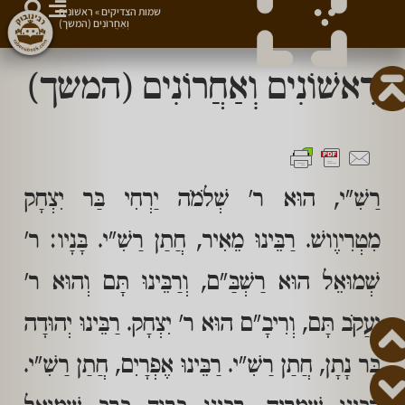
שמות הצדיקים
»
רִאשׁוֹנִים
וְאַחֲרוֹנִים (המשך)
רִאשׁוֹנִים וְאַחֲרוֹנִים (המשך)
רַשִׁ"י, הוּא ר' שְׁלֹמֹה יַרְחִי בַּר יִצְחָק
מִטְרִיוֶושׁ. רַבֵּינוּ מֵאִיר, חֲתַן רַשִׁ"י. בָּנָיו: ר'
שְׁמוּאֵל הוּא רַשְׁבַּ"ם, וְרַבֵּינוּ תָּם וְהוּא ר'
יַעֲקֹב תָּם, וְרִיבָ"ם הוּא ר' יִצְחָק. רַבֵּינוּ יְהוּדָה
בַּר נָתָן, חֲתַן רַשִׁ"י. רַבֵּינוּ אֶפְרָיִם, חֲתַן רַשִׁ"י.