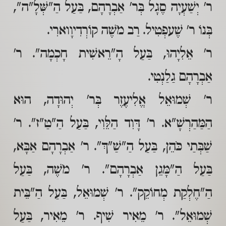
ר' יְשַׁעְיָה סֶגָל בְּר' אַבְרָהָם, בַּעַל הַ"שְּׁלָ"ה",
בְּנוֹ ר' שֶׁעפְטִיל. רַב מֹשֶׁה קוֹרְדִיוָוארִי.
ר' אֵלִיָהוּ, בַּעַל הָ"רֵאשִׁית חָכְמָה". ר'
אַבְרָהָם גַלַנְטִי.
ר' שְׁמוּאֵל אֱלִיעֶזֶר בְּר' יְהוּדָה, הוּא
הַמַּהַרְשָׁ"א. ר' דָּוִד הַלֵּוִי, בַּעַל הַ"טַ"ז". ר'
שַׁבְּתַי כֹּהֵן, בַּעַל הַ"שַׁ"ךְ". ר' אַבְרָהָם אַבָּא,
בַּעַל הַ"מָּגֵן אַבְרָהָם". ר' מֹשֶׁה, בַּעַל
הַ"חֶלְקַת מְחוֹקֵק". ר' שְׁמוּאֵל, בַּעַל הַ"בֵּית
שְׁמוּאֵל". ר' מֵאִיר שִׁיף. ר' מֵאִיר, בַּעַל