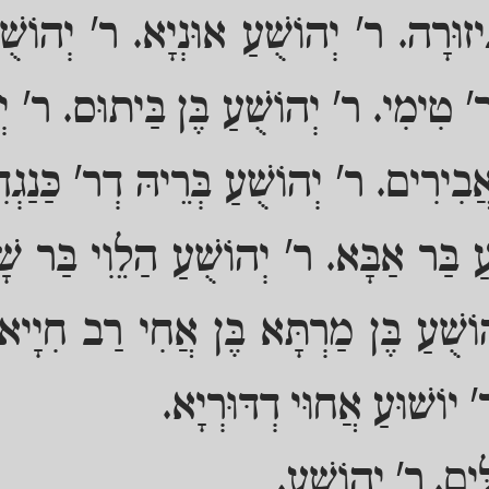
ִיזוּרָה. ר' יְהוֹשֻׁעַ אוּנְיָא. ר' יְהוֹשֻׁ
ר' טִימִי. ר' יְהוֹשֻׁעַ בֶּן בַּיתוּס. ר' יְ
בִירִים. ר' יְהוֹשֻׁעַ בְּרֵיהּ דְר' כַּנַגְדִ
עַ בַּר אַבָּא. ר' יְהוֹשֻׁעַ הַלֵוִי בַּר שׁ
וֹשֻׁעַ בֶּן מַרְתָּא בֶּן אֲחִי רַב חִיָיא.
 ר' יוֹשׁוּעַ אֲחוּי דְדּוּרְיָא.
ִּים. ר' יְהוֹשֻׁעַ.