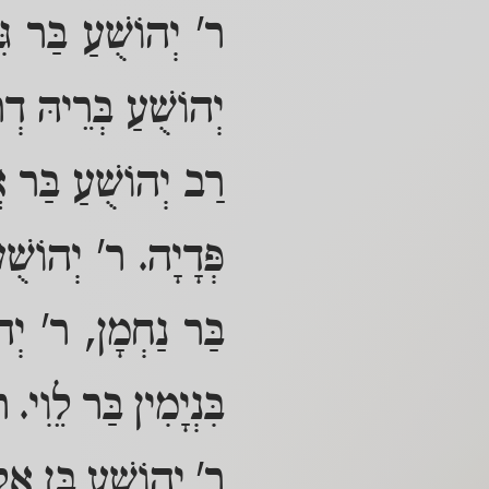
ר' יְהוֹשֻׁעַ בַּר גּ
יְהוֹשֻׁעַ בְּרֵיהּ דְ
רַב יְהוֹשֻׁעַ בַּר אֲ
פְּדָיָה. ר' יְהוֹשֻׁ
בַּר נַחְמָן, ר' יְה
בִּנְיָמִין בַּר לֵוִי.
ר' יְהוֹשֻׁעַ בֶּן אַל