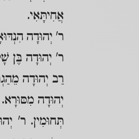
אֲחִיתָּאִי.
ר' יְהוּדָה הִנְדּוּא
ר' יְהוּדָה בֶּן שָׁל
רַב יְהוּדָה מֵהַגְרו
יְהוּדָה מִסּוּרָא. 
תְּחוּמִין. ר' יְהו