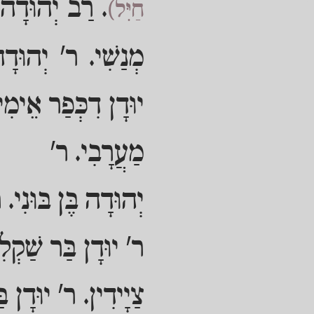
. רַב יְהוּדָה 
חַיִּל)
מְנַשִׁי. ר' יְהוּדָ
יוּדָן דִכְּפַר אֵימִ
מַעֲרָבִי. ר'
יְהוּדָה בֶּן בּוּנִי.
ר' יוּדָן בַּר שַׁקְלִ
צַיָידִין. ר' יוּדָן ב