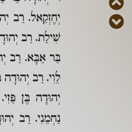
יְחֶזְקֵאל. רַב יְהו
שִׁילַת. רַב יְהוּדָה
בַּר אַבָּא. רַב יְה
לֵוִי. רַב יְהוּדָה בּ
יְהוּדָה בֶּן פַּזִ
נַחְמֵנִי. רַב יְהו