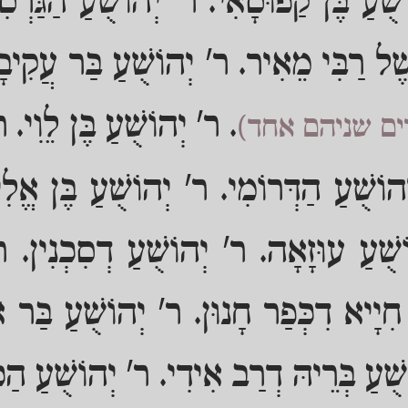
ֻׁעַ בֶּן קַפוּסָאִי. ר' יְהוֹשֻׁעַ הַגַּרְסִ
שֶׁל רַבִּי מֵאִיר. ר' יְהוֹשֻׁעַ בַּר עֲקִיבָ
. ר' יְהוֹשֻׁעַ בֶּן לֵוִי. ר'
ים שניהם אחד)
וֹשֻׁעַ הַדְּרוֹמִי. ר' יְהוֹשֻׁעַ בֶּן אֱלִ
שֻׁעַ עוּזָאָה. ר' יְהוֹשֻׁעַ דְסִכְנִין. ר'
ִיָיא דִכְּפַר חָנוּן. ר' יְהוֹשֻׁעַ בַּר א
ֻׁעַ בְּרֵיהּ דְרַב אִידִי. ר' יְהוֹשֻׁעַ הַכּ