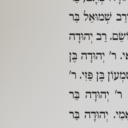
ְרַב שְׁמוּאֵל בַּר
וֹשֵׂם. רַב יְהוּדָה
י. ר' יְהוּדָה בֶּן
ְעוֹן בֶּן פַּזִי. ר'
 ר' יְהוּדָה בַּר
מִי. יְהוּדָה בַּר