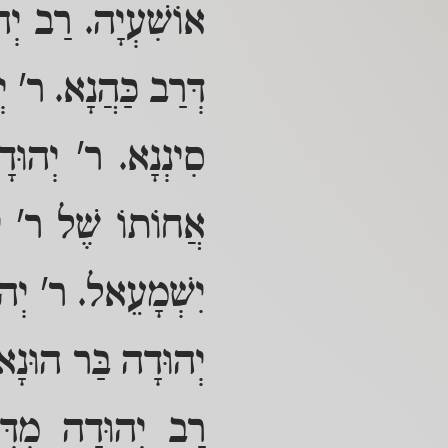
אוֹשִׁעְיָה. רַב יְ
דְּרַב כַּהֲנָא. ר' 
סִינְנָא. ר' יְהוּדָ
אֲחוֹתוֹ שֶׁל ר' יו
יִשְׁמָעֵאל. ר' יְהו
יְהוּדָה בַּר הוּנָא
רַב יְהוּדָה מִדִּ