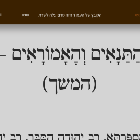
הקובץ של העמוד הזה טרם עלה לשרת
0:00
0:
ַתַּנָאִים וְהָאָמוֹרָאִים –
(המשך)
ְפַּרְתָּא. רַב יְהוּדָה הַסַּבָּר. רַב יְ