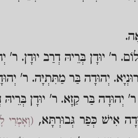
ָה.
וֹם. ר' יוּדָן בְּרֵיהּ דְרַב יוּדָן. ר' יְה
ּנְיָא. יְהוּדָה בַּר מַתִּתְיָּה. ר' יְהוּ
ר' יְהוּדָה בַּר קַזָא. ר' יוּדָן בְּרֵיהּ 
ּדָה אִישׁ כְּפַר גְּבוּרְתָּא,
(וְאָמְרִי לָ