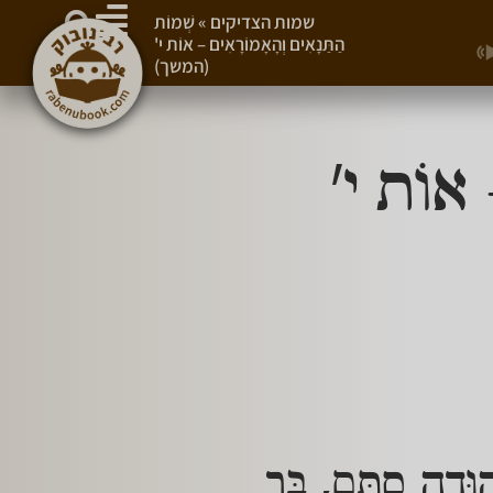
שמות הצדיקים
»
שְׁמוֹת
הַתַּנָאִים וְהָאָמוֹרָאִים – אוֹת י'
(המשך)
 אוֹת י'
הוּדָה סְתָּם, בַּר