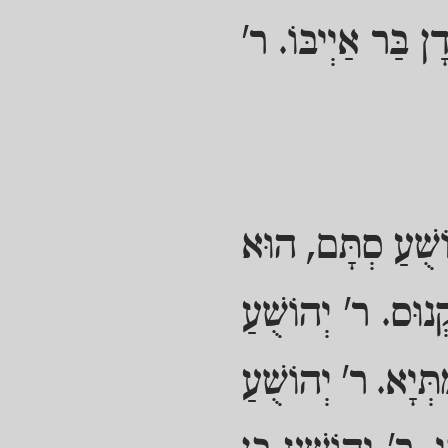
ָן בַּר אַיְיבּוֹ. ר'
הוֹשֻׁעַ סְתָּם, הוּא
קְנוּס. ר' יְהוֹשֻׁעַ
תְּיָא. ר' יְהוֹשֻׁעַ