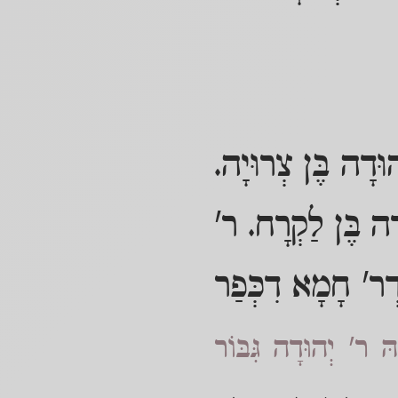
וּדָה בֶּן צְרוּיָה.
דָה בֶּן לַקְרָח. ר'
דְר' חָמָא דִכְּפַר
הּ ר' יְהוּדָה גִּבּוֹר