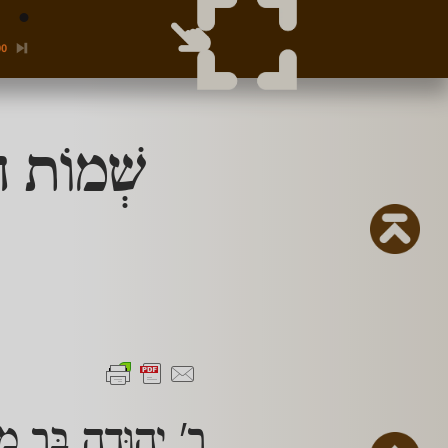
00
שְׁמוֹת ה
ר' יְהוּדָה בַּר מַס