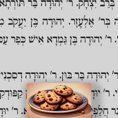
בְּרַב יִצְחָק. ר' יְהוּדָה בַּר תּוֹרְתָא
ה בְּר' אֶלְעָזָר. יְהוּדָה בֶּן יַעֲקֹב מִב
י. ר' יְהוּדָה בֶּן גַּמְדָא אִישׁ כְּפַר עַכּ
 ר' יְהוּדָה בַּר בּוּן. ר' יְהוּדָה דְסִכְנִין
י. ר' יוּדָן בֶּן טַרְפוֹן. ר' יוּדָן קַפּוּדְק
ַּר חֲלַפְיָא. ר' יוּדָן בַּר פִּילָא. ר' יוּדָן