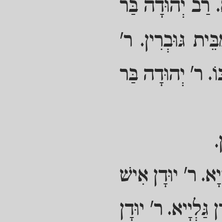
. רַב יְהוּדָה בַּר
ֵּית גּוּבְרִין. ר'
וֹ. ר' יְהוּדָה בַּר
.
ִיָא. ר' יוּדָן אִישׁ
 גַּלְיָיא. ר' יוּדָן