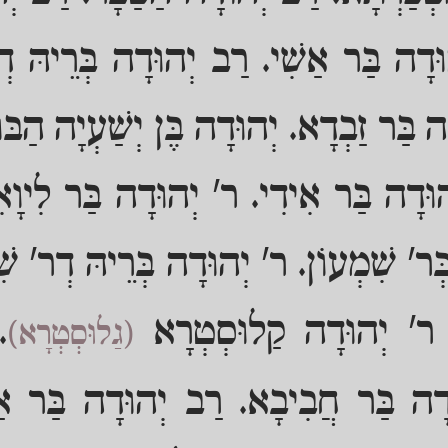
ּדָה בַּר אַשִׁי. רַב יְהוּדָה בְּרֵיהּ ד
 בַּר זַבְדָא. יְהוּדָה בֶּן יְשַׁעְיָה הַבּ
וּדָה בַּר אִידִי. ר' יְהוּדָה בַּר לִיוָאִ
ְר' שִׁמְעוֹן. ר' יְהוּדָה בְּרֵיהּ דְר' שִׁמ
י. ר' יְהוּדָה קַלוּסְטְרָא
.
(גַלוּסְטְרָא)
ּדָה בַּר חֲבִיבָא. רַב יְהוּדָה בַּר אַ