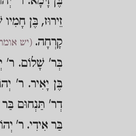
בֶּן דָּמָא. ר' יְהוֹש
זֵירוּז, בֶּן חָמִיו 
קָרְחָה.
(יש אומר
בְּר' שָׁלוֹם. ר' יְה
בֶּן יָאִיר. ר' יְהוֹ
דְר' תַּנְחוּם בַּר ח
בַּר אִידִי. ר' יְהוֹש