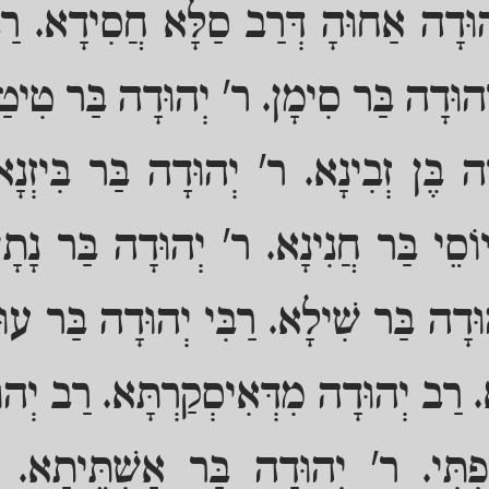
הוּדָה אַחוּהָ דְּרַב סַלָּא חֲסִידָא. רַ
יְהוּדָה בַּר סִימָן. ר' יְהוּדָה בַּר טִיטַ
ה בֶּן זְבִינָא. ר' יְהוּדָה בַּר בִּיזְנָ
ֹסֵי בַּר חֲנִינָא. ר' יְהוּדָה בַּר נָתָן
ּדָה בַּר שִׁילָא. רַבִּי יְהוּדָה בַּר עו
. רַב יְהוּדָה מִדְּאִיסְקַרְתָּא. רַב יְהו
פְתִּי. ר' יְהוּדָה בַּר אַשְׁתֵּיתָא. 