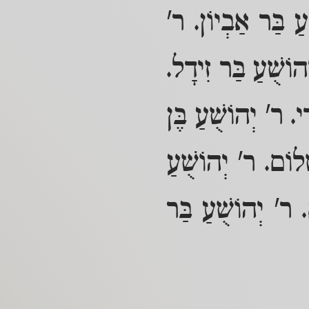
עַ בַּר אַבְיוֹן. ר'
הוֹשֻׁעַ בַּר זִידָל.
י. ר' יְהוֹשֻׁעַ בֶּן
ָלוֹם. ר' יְהוֹשֻׁעַ
 ר' יְהוֹשֻׁעַ בַּר