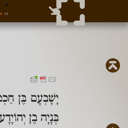
00
יָשָׁבְעָם בֶּן חַכְמ
בְּנָיָה בֶן יְהוֹיָד