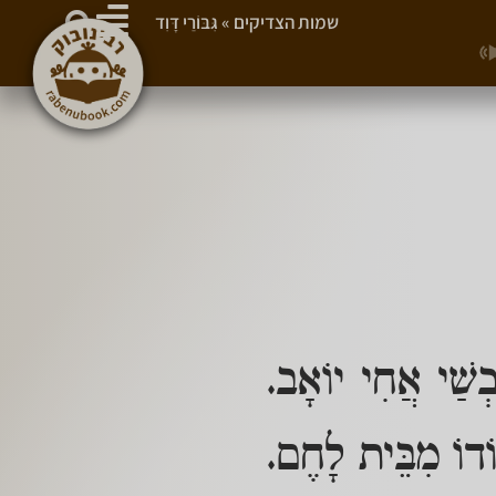
שמות הצדיקים
»
גִּבּוֹרֵי דָּוִד
בְשַׁי אֲחִי יוֹאָב.
וֹדוֹ מִבֵּית לָחֶם.