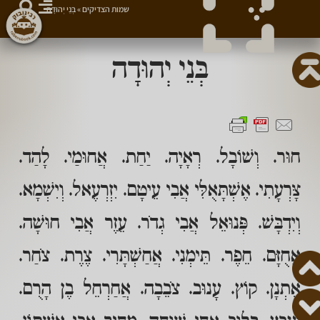
שמות הצדיקים
»
בְּנֵי יְהוּדָה
בְּנֵי יְהוּדָה
חוּר. וְשׁוֹבָל. רְאָיָה. יַחַת. אֲחוּמַי. לָהַד.
צָּרְעָתִי. אֶשְׁתָּאֻלִּי אֲבִי עֵיטָם. יִזְרְעֶאל. וְיִשְׁמָא.
וְיִדְבָּשׁ. פְּנוּאֵל אֲבִי גְדֹר. עֵזֶר אֲבִי חוּשָׁה.
אֲחֻזָּם. חֵפֶר. תֵּימְנִי. אֲחַשְׁתָּרִי. צֶרֶת. צֹחַר.
אֶתְנָן. קוֹץ. עָנוּב. צֹבֵבָה. אֲחַרְחֵל בֶן הָרֻם.