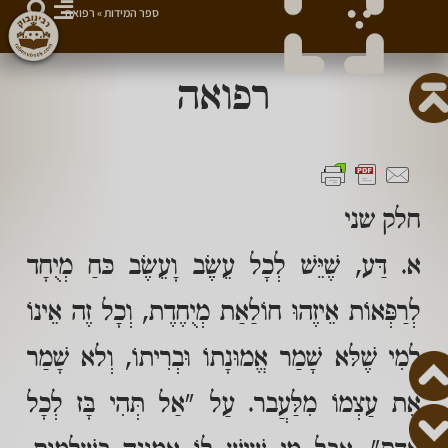
ספר המידות
»
רפואה
רפואה
חלק שני
א. דַּע, שֶׁיֵּשׁ לְכָל עֵשֵֶׂב וָעֵשֶׂב כּחַ מְיֻחָד
לְרַפְּאוֹת אֵיזֶהוּ חוֹלַאַת מְיֻחֶדֶת, וְכָל זֶה אֵינוֹ
לְמִי שֶׁלּא שָׁמַר אֱמוּנָתוֹ וּבְרִיתוֹ, וְלא שָׁמַר
אֶת עַצְמוֹ מִלַּעֲבר. עַל "אַל תְּהִי בָּז לְכָל