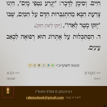
חַיִּים. וְסִימָן לַדָּבָר: "יְגָרַע נִטְפֵי מָיִם", הַיְנוּ
צָרַעַת הַבָּא מֵהִתְגַּבְּרוּת הַדָּם עַל הַמַּיִם, שֶׁבּוֹ
"יָזקּוּ מָטָר לְאֵדוֹ",
.
[יָזקּוּ לְשׁוֹן הֶזֵּק]
ד. הִסְתַּכְּלוּת עַל אֶתְרוֹג הוּא רְפוּאָה לִכְאֵב
עֵינַיִם.
מצווה לשתף 👈
<< הקודם
>> הבא
ראיה
שמחה
>
<
רבינובוק © 5786 תשפ"ו
ראיה
שמחה
ליצירת קשר:
rabenubook@gmail.com