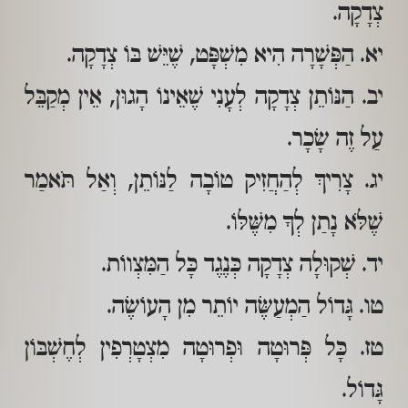
צְדָקָה.
יא. הַפְּשָׁרָה הִיא מִשְׁפָּט, שֶׁיֵּשׁ בּוֹ צְדָקָה.
יב. הַנּוֹתֵן צְדָקָה לְעָנִי שֶׁאֵינוֹ הָגוּן, אֵין מְקַבֵּל
עַל זֶה שָׂכָר.
יג. צָרִיךְ לְהַחֲזִיק טוֹבָה לַנּוֹתֵן, וְאַל תֹּאמַר
שֶׁלֹּא נָתַן לְךָ מִשֶּׁלּוֹ.
יד. שְׁקוּלָה צְדָקָה כְּנֶגֶד כָּל הַמִּצְווֹת.
טו. גָּדוֹל הַמְעַשֶּׂה יוֹתֵר מִן הָעוֹשֶׂה.
טז. כָּל פְּרוּטָה וּפְרוּטָה מִצְטָרְפִין לְחֶשְׁבּוֹן
גָּדוֹל.