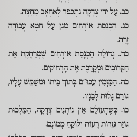
כב. עַל יְדֵי צְדָקָה נִתְכַּפֵּר לְאַחְאָב מֶחֱצָה.
כג. הַכְנָסַת אוֹרְחִים מֵגֵן עַל חֵטְא עֲבוֹדָה
זָרָה.
כד.. גְדוֹלָה הַכְנָסַת אוֹרְחִים שֶׁמְּרַחֶקֶת אֶת
הַקְּרוֹבִים וּמְקָרֶבֶת אֶת הָרְחוֹקִים.
כה. הַמַּזְמִין עַכּוּ"ם בְּתוֹךְ בֵּיתוֹ וּמְשַׁמֵּשׁ עָלָיו,
גּוֹרֵם גָּלוּת לְבָנָיו.
כו. כְּשֶׁהָעוֹלָם אֵין נוֹתְנִים צְדָקָה, הַמַּלְכוּת
גּוֹזֵר גְּזֵרוֹת רָעוֹת וְלוֹקֵחַ מָמוֹנָם.