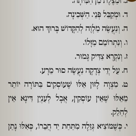
ג. וּמַצֶּלֶת מִן הַמִּיתָה.
ד. וּמְקַבֵּל פְּנֵי. הַשְּׁכִינָה.
ה. וְנַעֲשֶׂה מַלְוֶה לְהַקָּדוֹשׁ בָּרוּךְ הוּא.
ו. וְנִתְרוֹמֵם מַזָּלוֹ.
ז. וְנִקְרָא צַדִּיק גָּמוּר.
ח. עַל יְדֵי צְדָקָה נַעֲשֶׂה סוּר מֵרָע.
ט. מִצְוָה לָזוּן אֵלּוּ שֶׁעוֹסְקִים בַּתּוֹרָה יוֹתֵר
מֵאֵלּוּ שֶׁאֵין עוֹסְקִין, אֲבָל לְעִנְיַן דִּינָא אֵין
לְחַלֵק.
י. כְּשֶׁמּוֹצִיא גְּזֵלָה מִתַּחַת יַד חֲבֵרוֹ, כְּאִלּוּ נָתַן