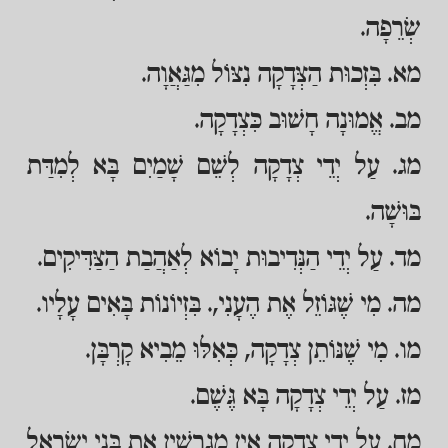
שְׂרֵפָה.
מא. בִּזְכוּת הַצְּדָקָה נִצּוֹל מִגַּאֲוָה.
מב. אֱמוּנָה חָשׁוּב כִּצְדָקָה.
מג. עַל יְדֵי צְדָקָה לְשֵׁם שָׁמַיִם בָּא לְמִדַּת
בּוּשָׁה.
מד. עַל יְדֵי הַנְּדִיבוּת יָבוֹא לְאַהֲבַת הַצַּדִּיקִים.
מה. מִי שֶׁגּוֹזֵל אֶת הֶעָנִי,. בִּזְיוֹנוֹת בָּאִים עָלָיו.
מו. מִי שֶׁנּוֹתֵן צְדָקָה, כְּאִלּוּ מֵבִיא קָרְבָּן.
מז. עַל יְדֵי צְדָקָה בָּא גֶּשֶׁם.
מח. עַל יְדֵי צְדָקָה אֵין מְגָרְשִׁין אֶת בְּנֵי יִשְׂרָאֵל