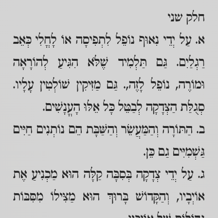
חלק שני
א. עַל יְדֵי נִאוּף נוֹפֵל לִתְפִיסָה אוֹ לָחֳלִי כְּאֵב
רַגְלַיִם. גַּם תַּלְמִיד שֶׁלֹּא הִגִּיעַ לְהוֹרָאָה
וּמוֹרֶה, נוֹפֵל לָזֶה,. גַּם מַזִּיקִין שׁוֹלְטִין עָלָיו.
סְגֻלַּת הַצְּדָקָה לְבַטֵּל כָּל אֵלּוּ הָעֳנָשִׁים.
ב. הַתּוֹרָה וְהַמַּעֲשֵׂר וְהַשַּׁבָּת הֵם נוֹתְנִים חַיִּים
גַּשְׁמִיִּים גַם כֵּן.
ג. עַל יְדֵי צְדָקָה בְּסִבָּה קַלָּה הוּא מַכְנִיעַ אֶת
אוֹיְבָיו, וְהַקָּדוֹשׁ בָּרוּךְ הוּא מַצִּילוֹ מִסִּבּוֹת