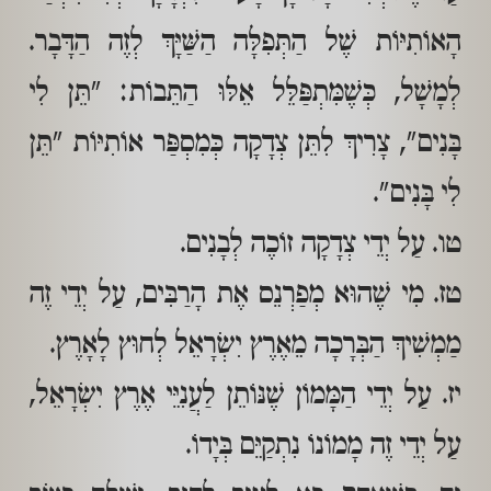
הָאוֹתִיּוֹת שֶׁל הַתְּפִלָּה הַשַּׁיָּךְ לְזֶה הַדָּבָר.
לְמָשָׁל, כְּשֶׁמִּתְפַּלֵּל אֵלּוּ הַתֵּבוֹת: "תֵּן לִי
בָּנִים", צָרִיךְ לִתֵּן צְדָקָה כְּמִסְפַּר אוֹתִיּוֹת "תֵּן
לִי בָּנִים".
טו. עַל יְדֵי צְדָקָה זוֹכֶה לְבָנִים.
טז. מִי שֶׁהוּא מְפַרְנֵס אֶת הָרַבִּים, עַל יְדֵי זֶה
מַמְשִׁיךְ הַבְּרָכָה מֵאֶרֶץ יִשְׂרָאֵל לְחוּץ לָאָרֶץ.
יז. עַל יְדֵי הַמָּמוֹן שֶׁנּוֹתֵן לַעֲנִיֵּי אֶרֶץ יִשְׂרָאֵל,
עַל יְדֵי זֶה מָמוֹנוֹ נִתְקַיֵּם בְּיָדוֹ.