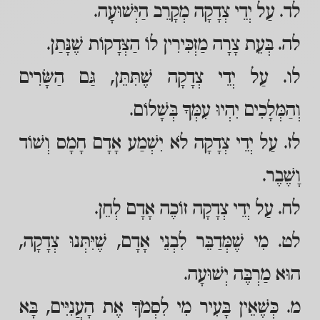
לד. עַל יְדֵי צְדָקָה מְקָרֵב הַיְּשׁוּעָה.
לה. בְּעֵת צָרָה מַזְכִּירִין לוֹ הַצְּדָקוֹת שֶׁנָּתַן.
לו. עַל יְדֵי צְדָקָה שֶׁתִּתֵּן, גַּם הַשָּׂרִים
וְהַמְּלָכִים יִהְיוּ עִמְּךָ בְּשָׁלוֹם.
לז. עַל יְדֵי צְדָקָה לֹא יִשְׁמַע אָדָם חָמָס וְשׁוֹד
וָשֶׁבֶר.
לח. עַל יְדֵי צְדָקָה זוֹכֶה אָדָם לְחֵן.
לט. מִי שֶׁמְּדַבֵּר לִבְנֵי אָדָם, שֶׁיִּתְּנוּ צְדָקָה,
הוּא מַרְבֶּה יְשׁוּעָה.
מ. כְּשֶׁאֵין בָּעִיר מִי לִסְמֹךְ אֶת הָעֲנִיִּים, בָּא