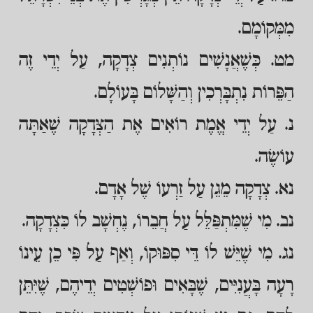
מִמְּקוֹמָם.
מט. כְּשֶׁאֲנָשִׁים נוֹתְנִים צְדָקָה, עַל יְדֵי זֶה
הַפֵּרוֹת נִתְבָּרְכִין וְהַשָּׁלוֹם בָּעוֹלָם.
נ. עַל יְדֵי אֱמֶת רוֹאִים אֶת הַצְּדָקָה שֶׁאַתָּה
עוֹשֶׂה.
נא. צְדָקָה מֵגֵן עַל זַרְעוֹ שֶׁל אָדָם.
נב. מִי שֶׁמִּתְפַּלֵּל עַל חֲבֵרוֹ, נֶחְשָׁב לוֹ כִּצְדָקָה.
נג. מִי שֶׁיֵּשׁ לוֹ דֵּי סִפּוּקוֹ, וְאַף עַל פִּי כֵן עֵינוֹ
רָעָה בָּעֲנִיִּים, שֶׁבָּאִים וּפוֹשְׁטִים יְדֵיהֶם, שֶׁיִּתֵּן