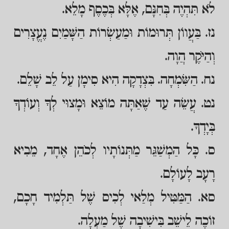
לֹא תִּהְיֶה בְּחִנָּם, אֶלָּא בְּכֶסֶף מָלֵא.
נז. בַּעֲווֹן תְּרוּמוֹת וּמַעַשְׂרוֹת הַשָּׁמַיִם נֶעֱצָרִים
וְהַיֹּקֶר הֲוָה.
נח. הַשִּׂמְחָה. בִּצְדָקָה הִיא סִימָן עַל לֵב שָׁלֵם.
נט. עֲשֵׂה עַד שֶׁאַתָּה מוֹצֵא וּמָצוּי לְךָ וְעוֹדְךָ
בְּיָדְךָ.
ס. כָּל הַמְשַׁגֵּר מַתְּנוֹתָיו לְכֹהֵן אֶחָד, מֵבִיא
רָעָב לָעוֹלָם.
סא. הַמַּטִּיל מְלַאי לְכִיס שֶׁל תַּלְמִיד חָכָם,
זוֹכֶה לֵישֵׁב בִּישִׁיבָה שֶׁל מַעְלָה.