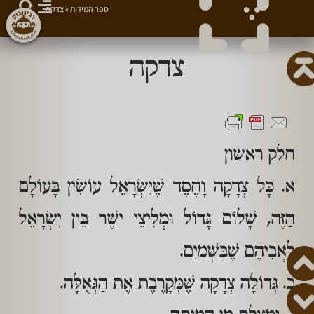
ספר המידות
»
צדקה
צדקה
חלק ראשון
א. כָּל צְדָקָה וָחֶסֶד שֶׁיִּשְׂרָאֵל עוֹשִׂין בָּעוֹלָם
הַזֶּה, שָׁלוֹם גָּדוֹל וּמְלִיצֵי ישֶׁר בֵּין יִשְׂרָאֵל
לַאֲבִיהֶם שֶׁבַּשָּׁמַיִם.
ב. גְּדוֹלָה צְדָקָה שֶׁמְּקָרֶבֶת אֶת הַגְּאֻלָּה.