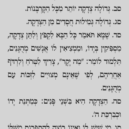
סב. גְּדוֹלָה צְדָקָה יוֹתֵר מִכָּל הַקָּרְבָּנוֹת.
סג. גְּדוֹלָה גְּמִילוּת חֲסָדִים מִן הַצְּדָקָה.
סד. שֶׁמָּא תֹּאמַר כָּל הַבָּא לִקְפֹּץ וְלִתֵּן צְדָקָה,
מַסְפִּיקִין בְּיָדוֹ, וּמַמְצִיאִין לוֹ אֲנָשִׁים מְהֻגָּנִים,
תַּלְמוּד לוֹמַר: "מַה יָּקָר", צָרִיךְ לִטְרֹחַ וְלִרְדֹּף
אַחֲרֵיהֶם, לְפִי שֶׁאֵינָם מְצוּיִים לִזְכּוֹת עִם
מְהֻגָּנִים.
סה. הַצְּדָקָה הִיא בִּשְׁנֵי פָּנִים: כְּמַתְּנַת יָדוֹ
וּכְבִרְכַּת ה'.
סו. מִי שֶׁיֵּשׁ לוֹ וְאֵינוֹ רוֹצֶה לְהִתְפַּרְנֵס מִשֶּׁלּוֹ