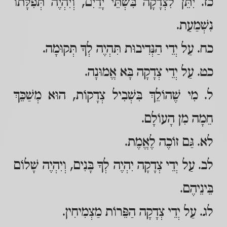
כז. יִתֵּן לִצְדָקָה בִּשְׁתֵּי יָדַיִם, וְיִהְיֶה תְּפִלָּתוֹ
נִשְׁמַעַת.
כח. עַל יְדֵי הַנְּדִיבוּת תִּהְיֶה לְךָ תְּקוּמָה.
כט. עַל יְדֵי צְדָקָה בָּא אֱמוּנָה.
ל. מִי שֶׁהוֹלֵךְ בִּשְׁבִיל צְדָקוֹת, הוּא מְשַׁכֵּךְ
חֵמָה מִן הָעוֹלָם.
לא. גַּם זוֹכֶה לֶאֱמֶת.
לב. עַל יְדֵי צְדָקָה יִהְיֶה לְךָ בָּנִים, וְיִהְיֶה שָׁלוֹם
בֵּינֵיהֶם.
לג. עַל יְדֵי צְדָקָה הַפֵּרוֹת מַצְמִיחִין.