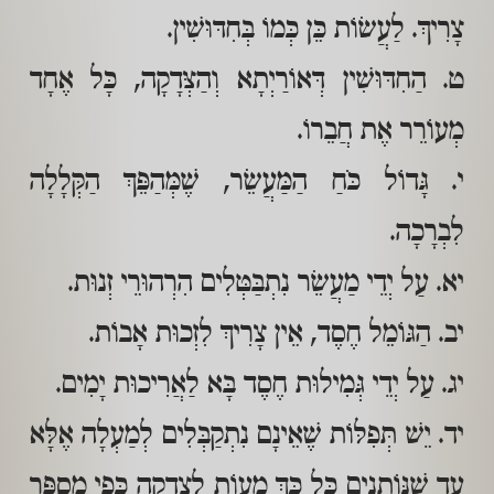
צָרִיךְ. לַעֲשׂוֹת כֵּן כְּמוֹ בְּחִדּוּשִׁין.
ט. הַחִדּוּשִׁין דְּאוֹרַיְתָא וְהַצְּדָקָה, כָּל אֶחָד
מְעוֹרֵר אֶת חֲבֵרוֹ.
י. גָּדוֹל כֹּחַ הַמַּעֲשֵׂר, שֶׁמְּהַפֵּךְ הַקְּלָלָה
לִבְרָכָה.
יא. עַל יְדֵי מַעֲשֵׂר נִתְבַּטְּלִים הִרְהוּרֵי זְנוּת.
יב. הַגּוֹמֵל חֶסֶד, אֵין צָרִיךְ לִזְכוּת אָבוֹת.
יג. עַל יְדֵי גְּמִילוּת חֶסֶד בָּא לַאֲרִיכוּת יָמִים.
יד. יֵשׁ תְּפִלּוֹת שֶׁאֵינָם נִתְקַבְּלִים לְמַעְלָה אֶלָּא
עַד שֶׁנּוֹתְנִים כָּל כָּךְ מָעוֹת לִצְדָקָה כְּפִי מִסְפַּר