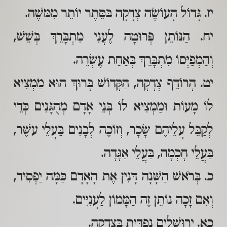
יז. גָּדוֹל הָעוֹשֶׂה צְדָקָה בַּסֵּתֶר יוֹתֵר מִמּשֶׁה.
יח. הַנּוֹתֵן פְּרוּטָה לֶעָנִי מִתְבָּרֵךְ בְּשֵׁשׁ,
וְהַמְפַיְּסוֹ מִתְבָּרֵךְ בְּאַחַת עֶשְׂרֵה.
יט. הָרוֹדֵף צְדָקָה, הַקָּדוֹשׁ בָּרוּךְ הוּא מַמְצִיא
לוֹ מָעוֹת וּמַמְצִיא לוֹ בְּנֵי אָדָם מְהֻגָּנִים כְּדֵי
לְקַבֵּל עֲלֵיהֶם שָׂכָר, וְזוֹכֶה לְבָנִים בַּעֲלֵי עשֶׁר,
בַּעֲלֵי חָכְמָה, בַּעֲלֵי אַגָּדָה.
כ. בְּרֹאשׁ הַשָּׁנָה דָּנִין אֶת הָאָדָם כַּמָּה יַפְסִיד,
וְאִם זָכָה נוֹתֵן זֶה הַמָּמוֹן לַעֲנִיִּים.
כא. יְרוּשָׁלַיִם נִפְדֵּית בִּצְדָקָה.