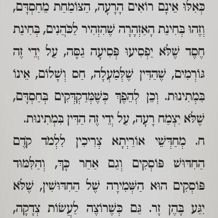
כְּאִלּוּ אֵינָם רוֹאִים הָרָעָה, הַצּוֹמַחַת מֵחַסְדָּם,
וְזֶהוּ בְּחִינַת הָאַזְהָרָה שֶׁהִזְהִיר לַכֹּהֲנִים, בְּחִינַת
חֶסֶד שֶׁלֹּא יַפְסִיעוּ פְּסִיעָה גַסָּה, עַל יְדֵי זֶה
גּוֹרְמִים, שֶׁהַדִּין שֶׁלְּמַעְלָה, חַס וְשָׁלוֹם, אֵינוֹ
בִּמְתִינוּת. וְכֵן לְהֵפֶךְ כְּשֶׁמְּדַקְדְּקִים בְּחַסְדָּם,
שֶׁלֹּא יִצְמַח רָעָה, עַל יְדֵי זֶה הַדִּין בִּמְתִינוּת.
ח. מְחַדְּשֵׁי אוֹרַיְתָא צְרִיכִין לִלְמֹד קֹדֶם
הַחִדּוּשׁ פּוֹסְקִים וְגַם אַחַר כָּךְ, וְהַלִּמּוּד
פּוֹסְקִים הוּא הַשְּׁמִירָה שֶׁל הַחִדּוּשִׁין, שֶׁלֹּא
יִגַּע בָּהֶן זָר. גַּם כְּשֶׁרוֹצֶה לַעֲשׂוֹת צְדָקָה,