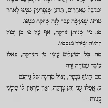
וּמְקַבֵּל מֵאֲחֵרִים, תֵּדַע שֶׁנִּפְרָעִין מִמֶּנּוּ לְאַחַר
מוֹתוֹ, שֶׁנַּעֲשֶׂה עֶבֶד לָזֶה שֶׁלָּקַח מִמֶּנּוּ.
סז. מִי שֶׁנּוֹתֵן צְדָקָה, אַף עַל פִּי כֵן יָכוֹל
לִהְיוֹת שֶׁיֵּרֵד מִנְּכָסָיו.
סח. כָּל הַמַּעֲלִים עֵינָיו מִן הַצְּדָקָה, כְּאִלּוּ
עוֹבֵד עֲבוֹדָה זָרָה.
סט. הַגּוֹזֵז נְכָסָיו, נִצּוֹל מִדִּינָהּ שֶׁל גֵיהִנֹּם.
ע. אֲפִלּוּ עָנִי יִתֵּן צְדָקָה, וְאֵין מַרְאִין לוֹ סִימָנֵי
עֲנִיּוּת.