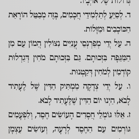
גְּדוֹלוֹת שֶׁל אוֹיְבָיו.
ד. לְסַיֵּעַ לְתַלְמִידֵי חֲכָמִים, בָּזֶה מְבַטֵּל הוֹרָאַת
הַכּוֹכָבִים וּמַזָּלוֹת.
ה. עַל יְדֵי מְפַרְנְסֵי עֲנִיִּים נִצּוֹלִין הֲמוֹן עַם מִן
הַמַּגֵּפָה בִּזְכוּתָם. גַּם בִּזְכוּתָם מֹחִין דְּגַדְלוּת
קוֹדְמִין לְמֹחִין דְּקַטְנוּת.
ו. עַל יְדֵי צְדָקָה מַמְתִּיק הַדִּין שֶׁל לֶעָתִיד
לָבֹא, הַיְנוּ יוֹם הַדִּין שֶׁלֶּעָתִיד לָבֹא.
ז. אֵלּוּ גּוֹמְלֵי חֲסָדִים הָעוֹשִׂים חֶסֶד, וְלִפְעָמִים
גּוֹרְמִים עִם הַחֶסֶד לְרָעָה, וְעוֹשִׂים עַצְמָן