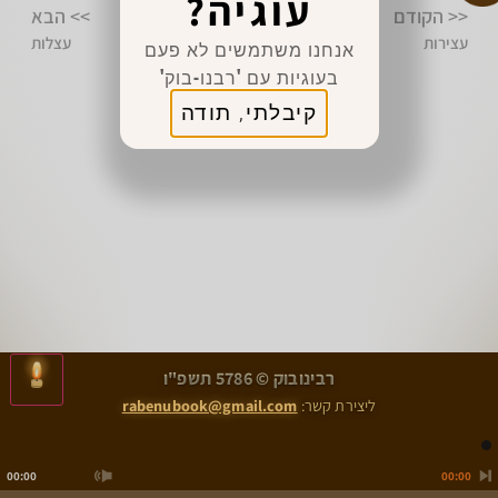
עוגיה?
<< הקודם
>> הבא
עצירות
עצלות
אנחנו משתמשים לא פעם
בעוגיות עם 'רבנו-בוק'
קיבלתי, תודה
>
<
רבינובוק © 5786 תשפ"ו
עצירות
עצלות
ליצירת קשר:
rabenubook@gmail.com
00:00
00:00