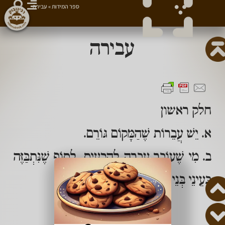
ספר המידות
»
עבירה
עבירה
חלק ראשון
א. יֵשׁ עֲבֵרוֹת שֶׁהַמָּקוֹם גּוֹרֵם.
ב. מִי שֶׁעוֹבֵר עֲבֵרָה לְהַכְעִיס, לְסוֹף שֶׁנִּתְבַּזֶּה
בְּעֵינֵי בְּנֵי אָדָם וְהוּא כּוֹעֵס עֲלֵיהֶם.
מצווה לשתף 👈