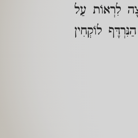
ָצָה לִרְאוֹת עַל
נִּרְדָּף לוֹקְחִין