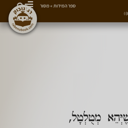
ספר המידות
»
מסור
ְּהֵא מְטֻלְטָל,