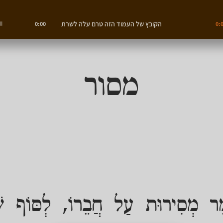
הקובץ של העמוד הזה טרם עלה לשרת
0:00
0:
מסור
 מְסִירוּת עַל חֲבֵרוֹ, לְסּוֹף שֶׁי