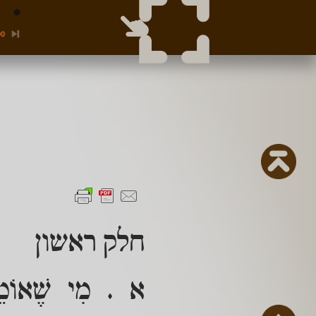
00
חלק ראשון
א . מִי שֶׁאוֹמֵר