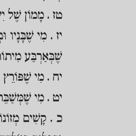
טז . מָמוֹן שֶׁל יִשׂ
יז . מִי שֶׁבָּנָיו וּ
שֶׁבְּאַרְבַּע מִיתוֹ
יח . מִי שֶׁפּוֹרֵץ גָּ
יט . מִי שֶׁמְּשַׁבֵּ
כ . קָשִׁים מְזוֹנוֹ