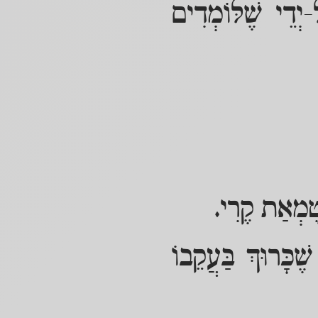
ְדֵי שֶׁלּוֹמְדִים
טֻמְאַת קֶרִי.
כָּרוּךְ בַּעֲקֵבוֹ