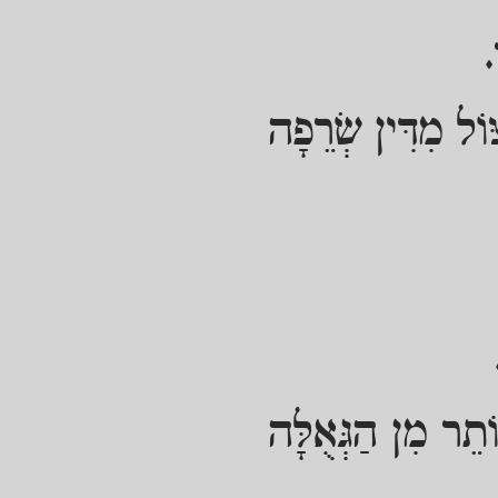
.
ּוֹל מִדִּין שְׂרֵפָה
תֵר מִן הַגְּאֻלָּה