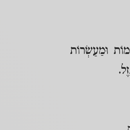
מוֹת וּמַעַשְׂרוֹת
זֶל.