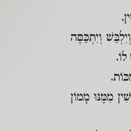
ין.
לְבַּשׁ וְיִתְכַּסֶּה
 לוֹ.
כּוֹת.
ין מִמֶּנּוּ מָמוֹן