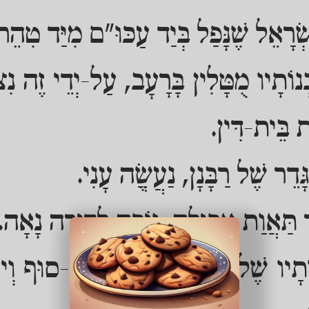
ְרָאֵל שֶׁנָּפַל בְּיַד עַכּוּ"ם מִיַּד טִהֵר
בְנוֹתָיו מֻטָּלִין בָּרָעָב, עַל-יְדֵי זֶה נִצ
ת בֵּית-דִּין.
דֵר שֶׁל רַבָּנָן, נַעֲשֲֶׂה עָנִי.
ר תַּאֲוַת אֲכִילָה, זוֹכֶה לְדִירָה נָאָה.
תָיו שֶׁל אָדָם כִּקְרִיעַת יַם-סוּף וְיוֹ