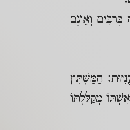
.
בָּרַבִּים וְאֵינָם
וּת: הַמַּשְׁתִּין
שְׁתּוֹ מְקַלַּלְתּוֹ