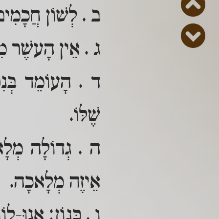
ב . לְשׁוֹן חֲכָמִי
ג . אֵין הָעשֶׁר מִתְ
ד . הָעוֹמֵד בְּנִסּ
שֶׁלּוֹ.
ה . גְדוֹלָה מְלָאכָ
אֵיזֶה מְלָאכָה.
ו . כְּגוֹן: אָנוּ-לוֹו