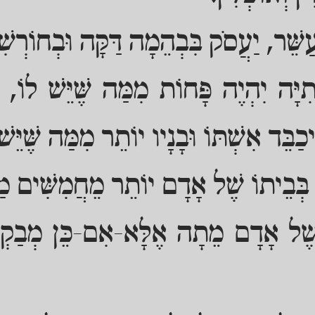
ַשֵּׁר, יַעֲסֹק בִּבְהֵמָה דַּקָּה וּבְחוֹרְשִׁ
ָה יִהְיֶה פָּחוֹת מִמַּה שֶּׁיֵּשׁ לוֹ, וְיִ
יכַבֵּד אִשְׁתּוֹ וּבָנָיו יוֹתֵר מִמַּה שֶּׁיֵּשׁ
 בְּבֵיתוֹ שֶׁל אָדָם יוֹתֵר מֵחֲמִשִּׁים מַ
ֶׁל אָדָם מֵתָה אֶלָּא-אִם-כֵּן מְבַקְשִׁ