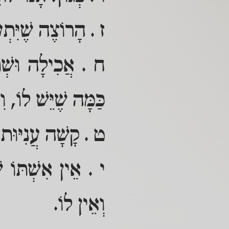
ז . הָרוֹצֶה שֶׁיִּתְע
ח . אֲכִילָה וּשְׁתִיּ
כַּמָּה שֶׁיֵּשׁ לוֹ, וִ
ט . קָשָׁה עֲנִיּוּת
י . אֵין אִשְׁתּוֹ ש
וְאֵין לוֹ.