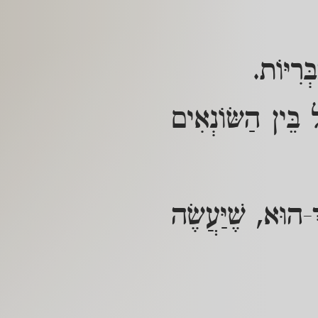
רִיּוֹת.
בֵּין הַשּׂוֹנְאִים
-הוּא, שֶׁיַּעֲשֶׂה