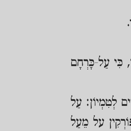
.
, כִּי עַל-כָּרְחָם
ים לְטִמְיוֹן: עַל
פּוֹרְקִין על מֵעַל