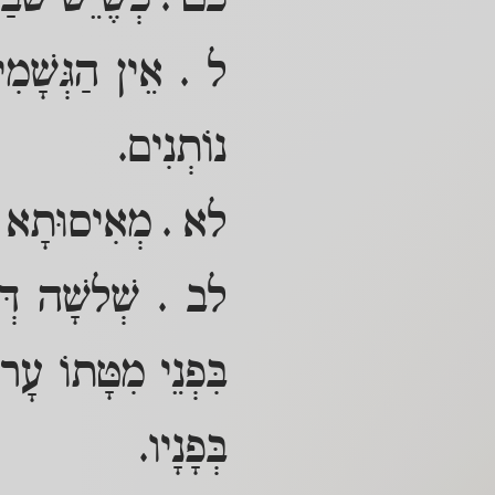
כט . כְּשֶׁיֵּשׁ שֹב
ל . אֵין הַגְּשָׁמִי
נוֹתְנִים.
לא . מְאִיסוּתָא דְ
לב . שְׁלשָׁה דְּבָ
בִּפְנֵי מִטָּתוֹ עָרו
בְּפָנָיו.