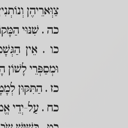
צַוְּארֵיהֶן וְנוֹתְנִ
כה . שִׁנּוּי הַמָּקוֹ
כו . אֵין הַגְּשָׁמ
וּמְסַפְּרֵי לָשׁוֹן הָ
כז . הַתִּקּוּן לְמָטָ
כח . עַל-יְדֵי אֱמוּ