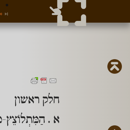
00
חלק ראשון
א . הַמִּתְלוֹצֵץ-מְ