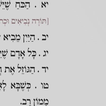
יא . הַכּחַ שֶׁיֵּש
[תּוֹרָה נְבִיאִים וּכְת
יב . הַיַּיִן מֵבִיא עֲ
יג . כָּל אָדָם שֶׁיּ
יד . הַגּוֹזֵל אֶת חֲ
טו . כְּשֶׁבָּא לָאָ
מָמוֹן רַב.