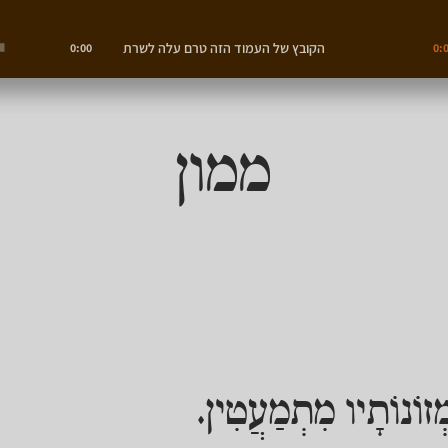
הקובץ של העמוד הזה טרם עלה לשרת
0:00
0:
ממון
זוֹנוֹתָיו מִתְמַעֲטִין.