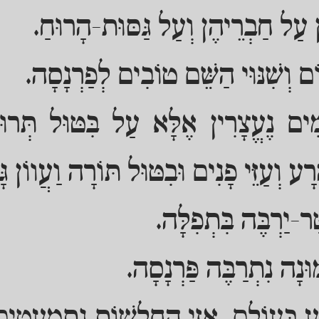
ין עַל חַבְרֵיהֶן וְעַל גַּסּוּת-הָרוּחַ.
ם וְשִׁנּוּי הַשֵּׁם טוֹבִים לְפַרְנָסָה.
ִים נֶעֱצָרִין אֶלָּא עַל בִּטּוּל תְּרוּ
רָע וְעַזֵּי פָנִים וּבִטּוּל תּוֹרָה וַעֲווֹן גָּ
ר-יַרְבֶּה בִּתְפִלָּה.
נָה נִתְרַבֶּה פַּרְנָסָה.