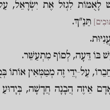
ׁ לָאֻמּוֹת לִגְזל אֶת יִשְׂרָאֵל, עַל-י
תַּנַ"ךְ.
וּבִים]
נִיּוּת.
ֵשׁ בּוֹ דֵּעָה, לְסוֹף מִתְעַשֵּׁר.
בֵרוֹ, עַל-יְדֵי זֶה מְטַמְּאִין אוֹתוֹ בְּ
דָם אֵיזֶה הֲבָנָה חֲדָשָׁה, בְּיָדוּעַ שֶׁ