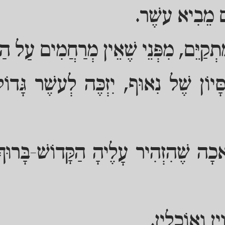
ם מֵבִיא עשֶׁר.
קַיֵּם, מִפְּנֵי שֶׁאֵין מְרַחֲמִים עַל הַבְּ
ָיוֹן שֶׁל נִאוּף, יִזְכֶּה לְעשֶׁר גָּדוֹל 
ה שֶׁהִזְהִיר עָלֶיהָ הַקָּדוֹשׁ-בָּרוּךְ
ִין וְאוֹכְלִין.