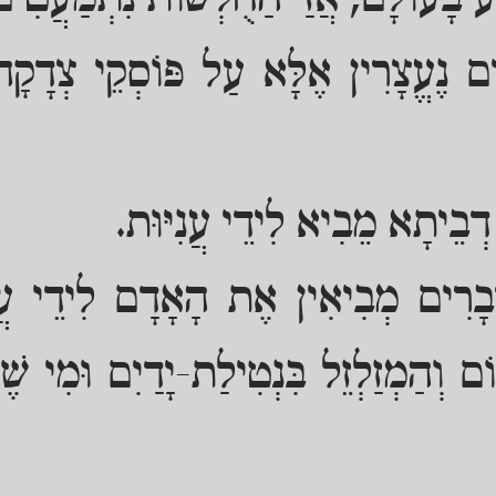
ַע בָּעוֹלָם, אֲזַי הַחֻלְשׁוֹת נִתְמַעֲטִים
ם נֶעֱצָרִין אֶלָּא עַל פּוֹסְקֵי צְדָקָה 
בֵיתָא מֵבִיא לִידֵי עֲנִיּוּת.
רִים מְבִיאִין אֶת הָאָדָם לִידֵי עֲנִיּ
ֹם וְהַמְזַלְזֵל בִּנְטִילַת-יָדַיִם וּמִי שֶׁאִ