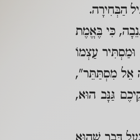
ִיל הַבְּחִירָה.
נֵבָה, כִּי בֶּאֱמֶת
וּמַסְתִּיר עַצְמוֹ
ָּה אֵל מִסְתַּתֵּר",
ֵיכֶם גַּנָּב הוּא,
ַּעַל דָּבָר שֶׁהוּא