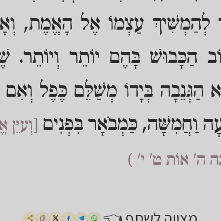
תֵר לְהַמְשִׁיךְ עַצְמוֹ אֶל הָאֱמֶת, וְאָז
ֹב הַכָּבוּשׁ בָּהֶם יוֹתֵר וְיוֹתֵר. שֶׁ
ּמְצָא הַגְּנֵבָה בְּיָדוֹ מְשַׁלֵּם כֶּפֶל וְאִ
עָה וַחֲמִשָּׁה, כַּמְבֹאָר בִּפְנִים
[וְעַיֵּ
ָכָה ה' אוֹת ט' י' )
מצווה לשתף 👈