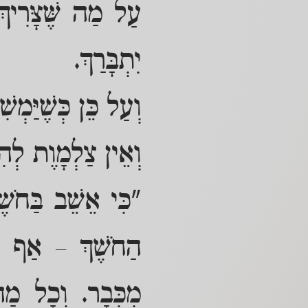
עַל מַה שֶּׁצָּרִיךְ
יִתְבָּרַךְ.
וְעַל כֵּן כְּשֶׁיַּמְ
וְאֵין צַלְמָוֶת לְהִ
"כִּי אֵשֵׁב בַּחֹשֶ
הַחֹשֶׁךְ – אַף גַּ
מִכְּבָר. וְכָל מַה 