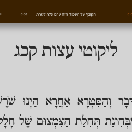
הקובץ של העמוד הזה טרם עלה לשרת
0:00
0:
ליקוטי עצות קכג
ּבָר וְהַסִּטְרָא אַחֲרָא הַיְנוּ שֹׁרֶשׁ
ְּחִינַת תְּחִלַת הַצִּמְצוּם שֶׁל חָלָל ה