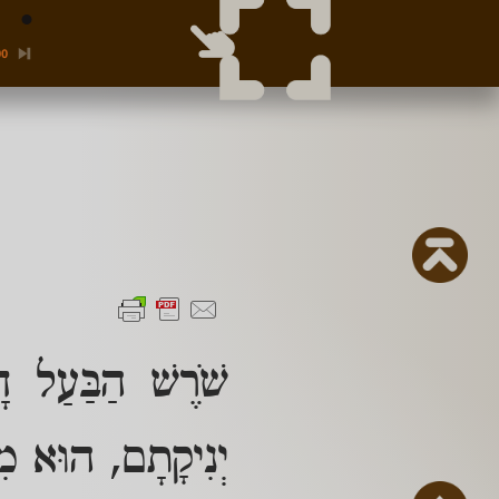
00
שֹׁרֶשׁ הַבַּעַל דָ
יְנִיקָתָם, הוּא מִב