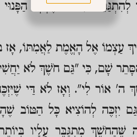
 לְהִתְגַּבֵּר, כִּי גַּם הֶחָלָל הַפָּנוּי
שִׁיךְ עַצְמוֹ אֶל הָאֱמֶת לַאֲמִתּוֹ, אָז בְ
סָּתֵר שָׁם, כִּי "גַּם חֹשֶׁךְ לֹא יַחֲשִׁיך
ךְ ה' אוֹר לִי". וְאָז לֹא דַּי שֶׁיִּזְכ
ם יִזְכֶּה לְהוֹצִיא כָּל הַטּוֹב שֶׁהָי
שֶּׁהַחֹשֶׁךְ מִתְגַּבֵּר עָלָיו בְּיוֹתֵר,