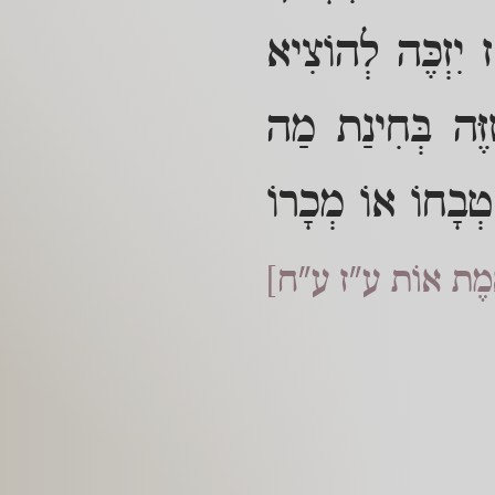
 יִזְכֶּה לְהוֹצִיא
זֶּה בְּחִינַת מַה
ם טְבָחוֹ אוֹ מְכָרוֹ
ן אֱמֶת אוֹת ע"ז ע"ח]