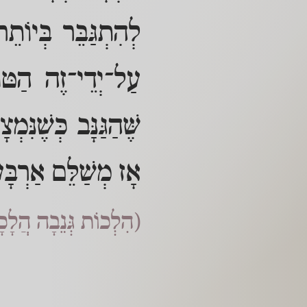
לְהִתְגַּבֵּר בְּיוֹ
עַל־יְדֵי־זֶה הַטּו
שֶּׁהַגַּנָּב כְּשֶׁנִ
אָז מְשַׁלֵּם אַרְבָּ
(הִלְכוֹת גְּנֵבָה הֲל