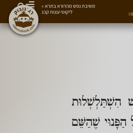
משיבת נפש מהדורא בתרא
»
ליקוטי עצות קכג
 הִשְׁתַּלְשְׁלוּת
ַפָּנוּי שֶׁהַשֵּׁם