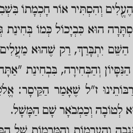
ֹל הֶעֱלִים וְהִסְתִּיר אוֹר חָכְמָתוֹ בִּשְׁב
ְתָּרָה הוּא כִּבְיָכוֹל כְּמוֹ בְּחִינַת גְּ
 הַשֵּׁם יִתְבָּרַךְ, רַק שֶׁהוּא מַעֲלִים 
 הַנִּסָּיוֹן וְהַבְּחִירָה, בִּבְחִינַת "אַת
רַבּוֹתֵינוּ ז"ל שֶׁאָמַר הַקֵּיסָר: אֱלֹק
ּא לְטוֹבָה וְכַמְבֹאָר שָׁם הַמָּשָׁל.
ְּנֵבָה וְהָעָרְמוֹת וְהַמִּרְמוֹת שֶׁל הַב