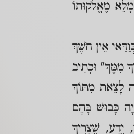
 מָלֵא מֶאֱלֹקוּתוֹ
ּוַדַּאי אֵין חֹשֶׁךְ
ְ מִמֶּךָּ" וּכְתִיב
ֶּה לָצֵאת מִתּוֹךְ
ָה כָּבוּשׁ בָּהֶם
 יֵדַע, שֶׁצָּרִיךְ