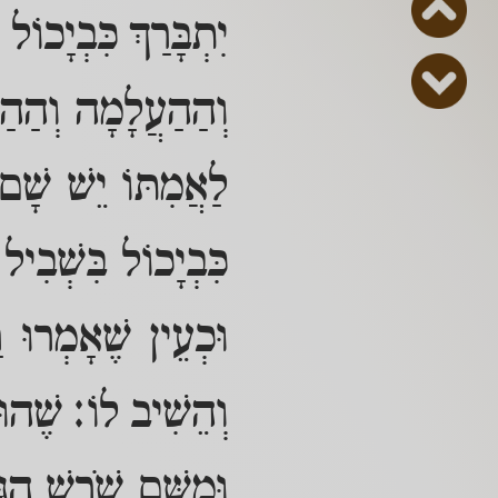
יִתְבָּרַךְ כִּבְיָכו
וְהַהַעֲלָמָה וְהַהַס
לַאֲמִתּוֹ יֵשׁ שָׁם
כִּבְיָכוֹל בִּשְׁבִיל
וּכְעֵין שֶׁאָמְרוּ 
וְהֵשִׁיב לוֹ: שֶׁהו
וּמִשָּׁם שֹׁרֶשׁ הַג