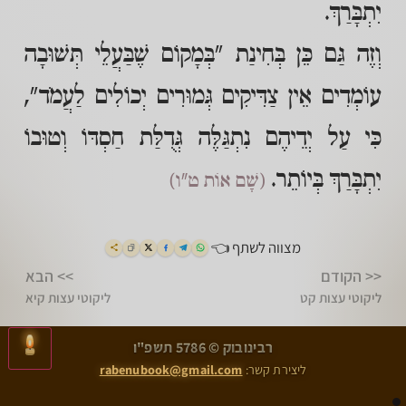
יִתְבָּרַךְ.
וְזֶה גַּם כֵּן בְּחִינַת "בְּמָקוֹם שֶׁבַּעֲלֵי תְּשׁוּבָה
עוֹמְדִים אֵין צַדִּיקִים גְּמוּרִים יְכוֹלִים לַעֲמֹד",
כִּי עַל יְדֵיהֶם נִתְגַּלֶּה גְּדֻלַּת חַסְדּוֹ וְטוּבוֹ
יִתְבָּרַךְ בְּיוֹתֵר.
(שָׁם אוֹת ט"ו)
מצווה לשתף 👈
<< הקודם
>> הבא
ליקוטי עצות קט
ליקוטי עצות קיא
>
<
רבינובוק © 5786 תשפ"ו
ליקוטי עצות קט
ליקוטי עצות קיא
ליצירת קשר:
rabenubook@gmail.com