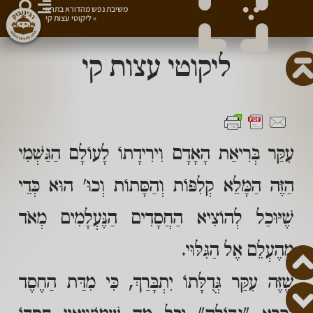
משיבת נפש מהדורא בתרא
»
ליקוטי עצות קי
ליקוטי עצות קי
עִקַּר בְּרִיאַת הָאָדָם וִירִידָתוֹ לָעוֹלָם הַגַּשְׁמִי
הַזֶּה הַמָּלֵא קְלִפּוֹת וְהַסָּתוֹת וְכוּ' הוּא כְּדֵי
שֶׁיּוּכַל לְהוֹצִיא הַחֲסָדִים הַנֶּעְלָמִים מְאֹד
מֵהֶעְלֵם אֶל הַגִּלּוּי.
שֶׁזֶּה עִקַּר גְּדֻלָּתוֹ יִתְבָּרַךְ, כִּי מִדַּת הַחֶסֶד