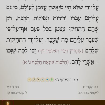
עַל־יְדֵי שֶׁלֹּא הָיוּ מְיָאֲשִׁין עַצְמָן לְעוֹלָם, כִּי גַּם
עֲלֵיהֶם עָבְרוּ יְרִידוֹת וּנְפִילוֹת הַרְבֵּה, רַק
שֶׁהֵם הִתְחַזְּקוּ עַצְמָן בְּכָל פַּעַם אַף־עַל־פִּי
שֶׁעָבַר עֲלֵיהֶם מַה שֶּׁעָבַר. וְעַל־יְדֵי הִתְחַזְּקוּת
שֶׁלָּהֶם
זָכוּ לְמַה שֶּׁזָּכוּ
(שֶׁקּוֹרִין דֶער הַאלְטִין זִיךְ)
– אֲשְׁרֵי לָהֶם.
(הִלְכוֹת אוֹנָאָה הֲלָכָה ג' א)
מצווה לשתף 👈
<< הקודם
>> הבא
ליקוטי עצות קה
ליקוטי עצות קז
>
<