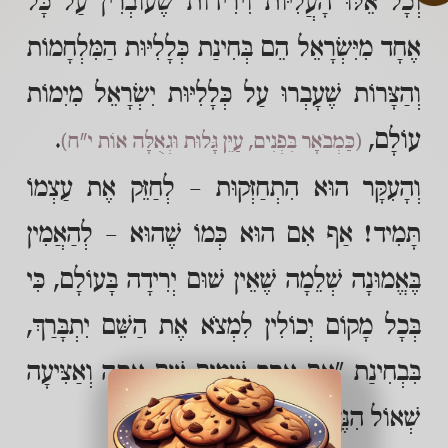
וְכָל אֵלּוּ הָעֲלִיּוֹת וִירִידוֹת שֶׁעוֹבְרִין עַל כָּל
אֶחָד מִיִּשְׂרָאֵל הֵם בְּחִינַת כְּלָלִיּוּת הַמִּלְחָמוֹת
וְהַצָּרוֹת שֶׁעָבְרוּ עַל כְּלָלִיּוּת יִשְׂרָאֵל מִיִמוֹת
עוֹלָם,
.
(כַּמְבֹאָר בִּפְנִים, עַיֵּן גָּלוּת וּגְאֻלָּה אוֹת י"ח)
וְהָעִקָּר הוּא הִתְחַזְּקוּת – לְחַזֵּק אֶת עַצְמוֹ
תָּמִיד! אַף אִם הוּא כְּמוֹ שֶׁהוּא – לְהַאֲמִין
בֶּאֱמוּנָה שְׁלֵמָה שֶׁאֵין שׁוּם יְרִידָה בָּעוֹלָם, כִּי
בְּכָל מָקוֹם יְכוֹלִין לִמְצֹא אֶת הַשֵּׁם יִתְבָּרַךְ,
בִּבְחִינַת "אִם אֶסַּק שָׁמַיִם שָׁם אַתָּה וְאַצִּיעָה
שְׁאוֹל הִנֶּךָּ".