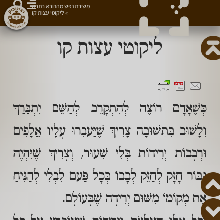
משיבת נפש מהדורא בתרא
»
ליקוטי עצות קו
ליקוטי עצות קו
כְּשֶׁאָדָם רוֹצֶה לְהִתְקָרֵב לְהַשֵּׁם יִתְבָּרַךְ
וְלָשׁוּב בִּתְשׁוּבָה צָרִיךְ שֶׁיַּעַבְרוּ עָלָיו אֲלָפִים
וּרְבָבוֹת יְרִידוֹת בְּלִי שִׁעוּר, וְצָרִיךְ שֶׁיִּהְיֶה
גִּבּוֹר חָזָק לְחַזֵּק לְבָבוֹ בְּכָל פַּעַם לִבְלִי לְהַנִּיחַ
אֶת מְקוֹמוֹ מִשּׁוּם יְרִידָה שֶׁבָּעוֹלָם.