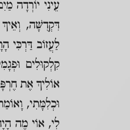
עֵינִי יוֹרְדָה מַיִם
דִּקְדֻשָּׁה, וְאֵיך
לַעֲזוֹב דַּרְכִּי הָר
קִלְקוּלִים וּפְגָמ
אוֹלִיךְ אֶת חֶרְפָּת
וּכְלִמָּתִי, וָאוֹמַ
לִי, אוֹי מֶה הָיָה 