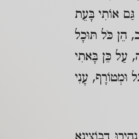
 גַּם אוֹתִי בָּעֵת
ּב, הֵן כֹּל תּוּכָל
ה, עַל כֵּן בָּאתִי
ָּל וּמְטוֹרָף, עָנִי
נְהִירוּ דְבוֹצִינָא