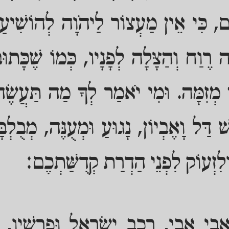
ם, כִּי אֵין מַעְצוֹר לַיהֹוָה לְהוֹשִׁיעַ
ה רֶוַח וְהַצָּלָה לְפָנָיו, כְּמוֹ שֶׁכָּתו
ךָ מְזִמָּה. וּמִי יֹאמַר לְךָ מַה תַּעֲשֶׂ
שׁ דַּל וָאֶבְיוֹן, נָגוּעַ וּמְעֻנֶּה, מְבֻלְב
לִזְעוֹק לִפְנֵי הַדְרַת קְדֻשַּׁתְכֶם:
 אָבִי אָבִי, רֶכֶב יִשְׂרָאֵל וּפָרָשָׁיו, 