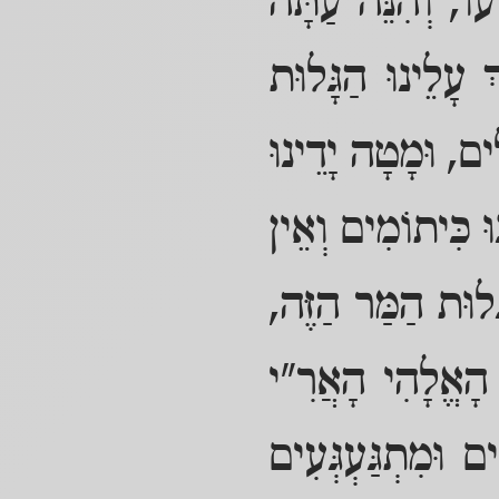
עוֹ, וְהִנֵּה עַתָּה
 עָלֵינוּ הַגָּלוּת
ּים, וּמָטָה יָדֵינוּ
ּ כִּיתוֹמִים וְאֵין
ּלוּת הַמַּר הַזֶּה,
הָאֱלָהִי הָאֲרִ"י
ם וּמִתְגַּעְגְּעִים