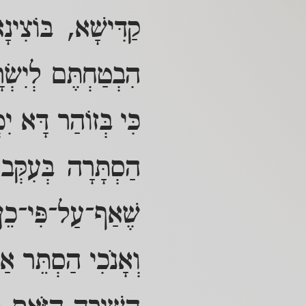
קַדִּישָׁא, בּוֹצִינ
הִבְטַחְתֶּם לְיִשְׂ
כִּי בְּזוֹהַר דָּא יִ
הַסְתָּרָה בְּעִקְּ
שֶׁאַף־עַל־פִּי־כֵן 
וְאָנֹכִי הַסְתֵּר אַ