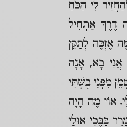
הַחֲזִיר לִי הַכֹּחַ
זֶה דֶרֶךְ אַתְחִיל
ֶּה אֶזְכֶּה לְתַקֵּן
ה אֲנִי בָא, אָנָה
ן מִפְּנֵי בָשְׁתִּי
ָלָי. אוֹי מֶה הָיָה
ֵר בַּבֶּכִי אוּלַי