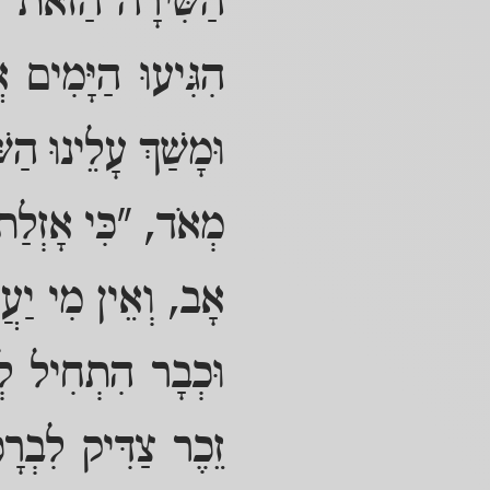
הַשִּׁירָה הַזֹּאת לְ
הִגִּיעוּ הַיָּמִים 
וּמָשַׁךְ עָלֵינוּ הַש
מְאֹד, "כִּי אָזְלַת 
אָב, וְאֵין מִי יַעֲמ
וּכְבָר הִתְחִיל לְ
זֵכֶר צַדִּיק לִבְרָכ