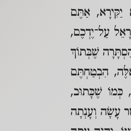
א יַקִּירָא, אַתֶּם
ׂרָאֵל עַל־יֶדְכֶם,
ַסְתָּרָה שֶׁבְּתוֹךְ
לֶּה, הִבְטַחְתֶּם
 כְּמוֹ שֶׁכָּתוּב,
ֶׁר עָשָׂה וְעָנְתָה