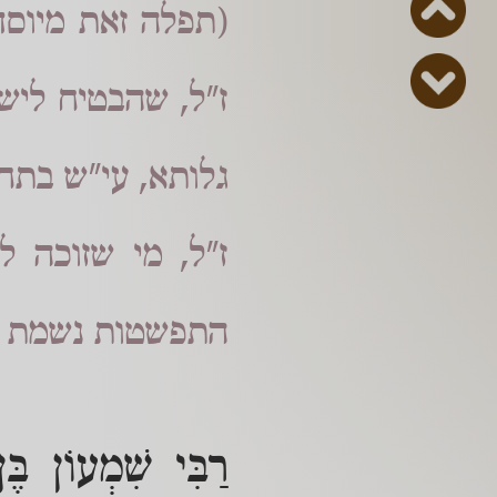
(תפלה זאת מיוסדת
ז"ל, שהבטיח ליש
גלותא, עי"ש בתח
ז"ל, מי שזוכה 
התפשטות נשמת הצ
רַבִּי שִׁמְעוֹן בֶּ