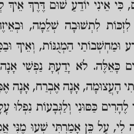
, כִּי אֵינִי יוֹדֵעַ שׁוּם דֶּרֶךְ אֵיךְ לְ
ְ לִזְכּוֹת לִתְשׁוּבָה שְׁלֵמָה, וּבְאֵי
ָע וּמַחְשְׁבוֹתַי הַמְגֻנּוֹת, וְאֵיךְ וּבַמ
ִים כָּאֵלֶּה. לֹא יָדַעְתָּ נַפְשִׁי אָנָ
ִי הָעֲצוּמָה, אָנָה אֶבְרַח, אָנָה אֶטָּמֵ
ר לֶהָרִים כַּסּוּנִי וְלַגְּבָעוֹת נִפְלוּ ע
לִי, עַל כֵּן אָמַרְתִּי שְׁעוּ מֶנִּי אֲמָר