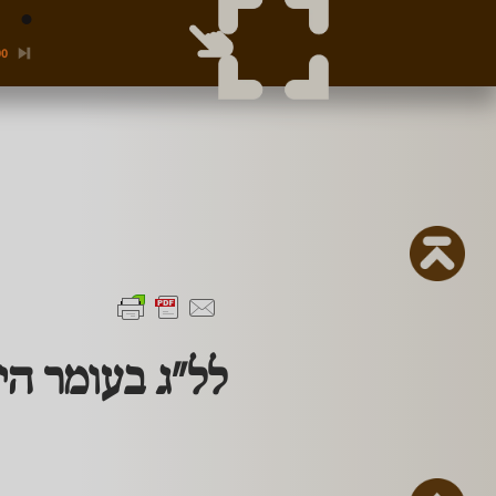
00
לל"ג בעומר היל