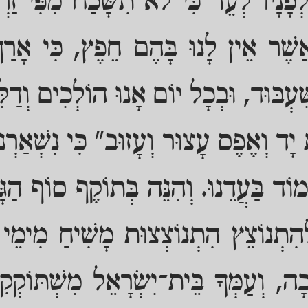
פָנָיו לְעֵד כִּי לֹא תִשָּׁכַח מִפִּי זַרְ
אֲשֶׁר אֵין לָנוּ בָּהֶם חֵפֶץ, כִּי אָרַךְ
ִּׁעְבּוּד, וּבְכָל יוֹם אָנוּ הוֹלְכִים וְדַלִ
יָד וְאֶפֶס עָצוּר וְעָזוּב" כִּי נִשְׁאַרְנו
וֹד בַּעֲדֵנוּ. וְהִנֵּה בְּתוֹקֶף סוֹף הַגָ
הִתְנוֹצֵץ הִתְנוֹצְצוּת מָשִׁיחַ מִימֵי 
ָה, וְעַמְּךָ בֵּית־יִשְׂרָאֵל מִשְׁתּוֹקְקִי