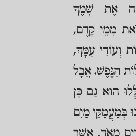
ְאָה אֶת שְׁמֶךָ
ּזֹאת מִמֵי קֶדֶם,
ת וְעוֹדִי עִמָּךְ,
לוֹת הַנֶּפֶשׁ. אֲבָל
ָּלוּ הוּא גַם כֵּן
ּ בְּמַעֲמַקֵּי מַיִם
ּדִים מְאֹד, אֲשֶׁר