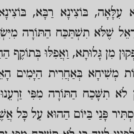
ָא עִלָּאָה, בּוֹצִינָא רַבָּא, בּוֹצִינָ
רָאֵל שֶׁלֹּא תִשְׁתַּכַּח הַתּוֹרָה מִיִּשְ
פְקוּן מִן גָּלוּתָא, וַאֲפִלּוּ בְּתוֹקֶף הַה
בוֹת מְשִׁיחָא בְּאַחֲרִית הַיָּמִים הָאֵ
לֹא תִשָּׁכַח הַתּוֹרָה מִפִּי זַרְעֵנוּ,
סְתִּיר פָּנַי בַּיּוֹם הַהוּא עַל כָּל אֲש