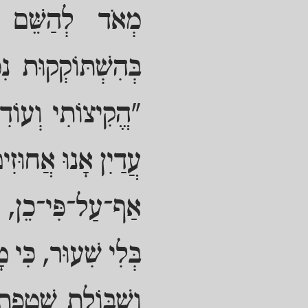
מְאֹד לְהַשֵּׁם י
בְּהִשְׁתּוֹקְקוּת 
"הֱקִיצוֹתִי וְעוֹדִ
עֲדַיִן אָנוּ אֲחוּזִי
אַף־עַל־פִּי־כֵן, גַ
בְּלִי שִׁעוּר, כִּי ט
וְשִׁבּוֹלֶת שְׁטָפָ