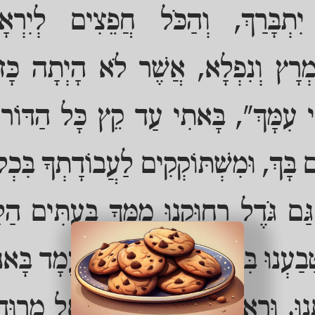
ִתְבָּרַךְ, וְהַכֹּל חֲפֵצִים לְיִר
נִמְרָץ וְנִפְלָא, אֲשֶׁר לֹא הָיְתָה כָ
י עִמָּךְ", בָּאתִי עַד קֵץ כָּל הַדּוֹרוֹ
ם בָּךְ, וּמִשְׁתּוֹקְקִים לַעֲבוֹדָתְךָ בִּכְ
ּם גֹּדֶל רִחוּקֵנוּ מִמְּךָ בָּעִתִּים הַל
ָבַעְנוּ בִּיוֵן מְצוּלָה וְאֵין מָעֳמָד בָּאנו
תְנוּ. וּרְאֵה אֶת עַמְּךָ יִשְׂרָאֵל מְרו