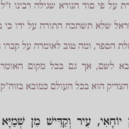
 על פי סוד הנורא שגילה רבינו ז"ל
ראל שלא תשתכח התורה על ידו כי בזו
לת הספר, ומה טוב לאומרה על קברו 
לבא לשם, אך גם בכל מקום האומרה
דיק הוא בכל העולם כמובא בזוה”ק:
ן יוֹחָאִי, עִיר וְקַדִּישׁ מִן שְׁמַיָּא