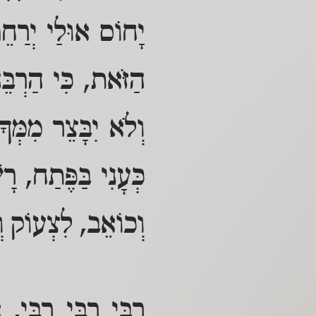
יָחוֹס אוּלַי יְרַחֵ
הַזֹּאת, כִּי הַרְבֵּ
וְלֹא יִבָּצֵר מִמְּ
כְּעָנִי בַּפֶּתַח, רָ
וְכוֹאֵב, לִצְעוֹק וְ
רַבִּי רַבִּי רַבִּי,