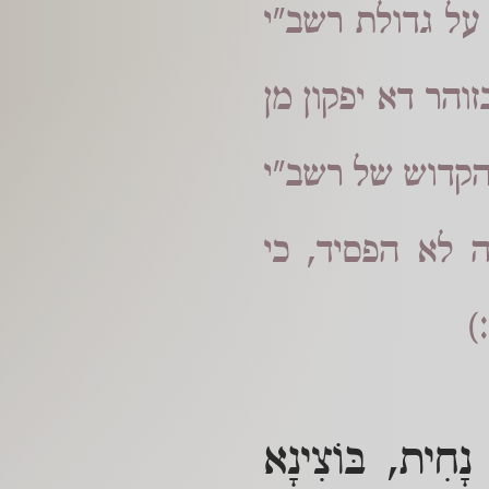
 על גדולת רשב"י
הר דא יפקון מן
הקדוש של רשב"י
 לא הפסיד, כי
)
 נָחִית, בּוֹצִינָא