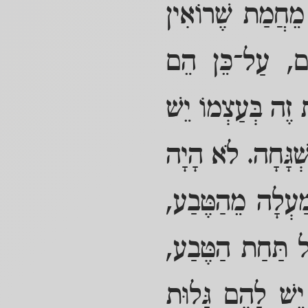
מֵחֲמַת שֶׁרוֹאִין
ִים, עַל־כֵּן הֵם
זֶה בְּעַצְמוֹ יֵשׁ
שְׁגָּחָה. לֹא הָיָה
מַעְלָה מֵהַטֶּבַע,
ל תַּחַת הַטֶּבַע,
 יֵשׁ לָהֶם גָּלוּת