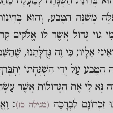
 הוּא בְּחִינַת הַשְׁגָּחָה לְמַעְלָה מֵהַטֶ
פִלָּה מְשַׁנָּה הַטֶּבַע, וְהוּא בְּחִינוֹת
ִי גוֹי גָּדוֹל אֲשֶׁר לוֹ אֱלֹקִים קְרו
ֵינוּ אֵלָיו; כִּי זֶה גְּדֻלָּתֵנוּ, שֶׁהַשֵּׁ
נֶּה הַטֶּבַע עַל יְדֵי הַשְׁגָּחָתוֹ יִתְבָּרַך
ָה נָּא לִי אֶת הַגְּדוֹלוֹת אֲשֶׁר עָשָׂה
נוּ זִכְרוֹנָם לִבְרָכָה
: וֶאֱ
(מגילה כז)