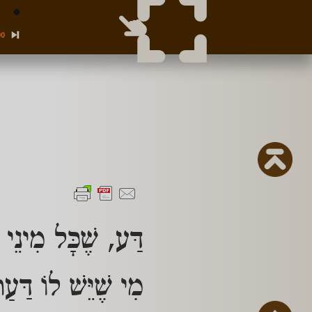
00
דַּע, שֶׁכָּל מִינֵי
מִי שֶׁיֵּשׁ לוֹ דַּעַ