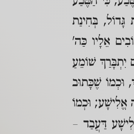
ּבַע, כִּי הַטֶּבַע
 גָּדוֹל, בְּחִינַת
ֹבִים אֵלָיו כַּה'
ם יִתְבָּרַךְ שׁוֹמֵעַ
ְ, וּכְמוֹ שֶׁכָּתוּב
 אֱלִישָׁע; וּכְמוֹ
לִישָׁע דַּעֲבַד –