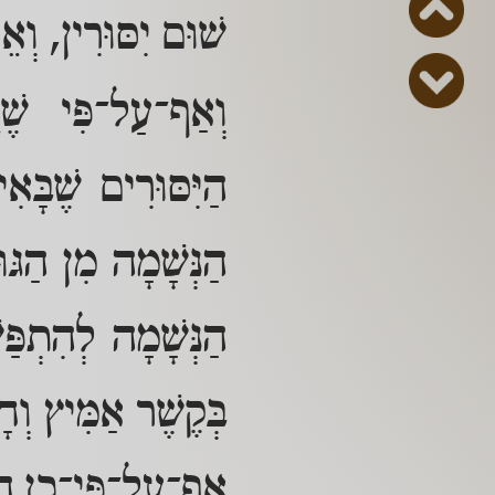
שׁוּם יִסּוּרִין, וְא
וְאַף־עַל־פִּי שֶׁי
הַיִּסּוּרִים שֶׁבָּ
הַנְּשָׁמָה מִן הַגּ
הַנְּשָׁמָה לְהִתְפַּ
בְּקֶשֶׁר אַמִּיץ וְחָ
אַף־עַל־פִּי־כֵן הַיִ