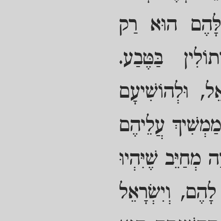
ֶׁלָּהֶם הוּא רַק
ֹלִין בַּטֶּבַע.
ֵל, וּלְהוֹשִׁיעָם
ַמְשִׁיךְ עֲלֵיהֶם
ה מְחַיֵּב שֶׁיִּהְיוּ
לָהֶם, וְיִשְׂרָאֵל