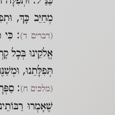
כַּנַּ"ל: וּתְפִלָּה
מְחַיֵּב כָּךְ, וּתְ
: כִּי מ
(דברים ד)
אֱלֹקֵינוּ בְּכָל קָרְא
תְּפִלָּתֵנוּ, וּמְשַׁ
: סַפְּר
(מלכים ח)
שֶׁאָמְרוּ רַבּוֹתֵי