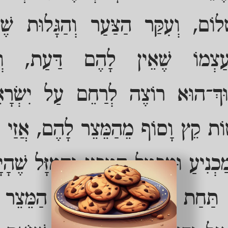
לוֹם, וְעִקַּר הַצַּעַר וְהַגָּלוּת ש
עַצְמוֹ שֶׁאֵין לָהֶם דַּעַת, וְתו
ָּרוּךְ־הוּא רוֹצֶה לְרַחֵם עַל יִשְׂרָא
שוֹת קֵץ וָסוֹף מֵהַמֵּצֵר לָהֶם, אֲזַי מ
כְנִיעַ וּמְבַטֵּל הַטֶּבַע וְהַמַּזָּל שֶׁהָיָ
 תַּחַת יָדָם, וַאֲזַי מְחַיֵּב הַמֵּצֵר 