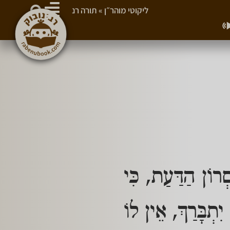
ליקוטי מוהר״ן
»
תורה רנ
רוֹן הַדַּעַת, כִּי
יִתְבָּרַךְ, אֵין לוֹ