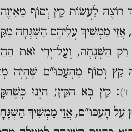
רַךְ רוֹצֶה לַעֲשׂוֹת קֵץ וְסוֹף מֵאֵיזֶה עַ
, אֲזַי מַמְשִׁיךְ עֲלֵיהֶם הַשְׁגָּחָה מִקֵ
רַק הַשְׁגָּחָה, וְעַל־יְדֵי זֹאת הַהַשְׁ
ֵׂה קֵץ וְסוֹף מֵהָעַכּוּ"ם שֶׁהָיָה מְ
: קֵץ בָּא הַקֵּץ; הַיְנוּ כְּשֶׁהַקָּ
ז')
עַל הָעַכּוּ"ם, אֲזַי מַמְשִׁיךְ הַשְׁגָּחָ