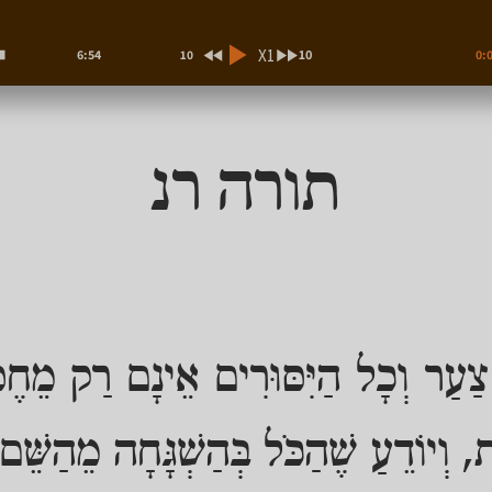
X1
10
10
6:54
0:
תורה רנ
 צַעַר וְכָל הַיִּסּוּרִים אֵינָם רַק מֵחֶסְ
ת, וְיוֹדֵעַ שֶׁהַכֹּל בְּהַשְׁגָּחָה מֵהַשֵּׁם 