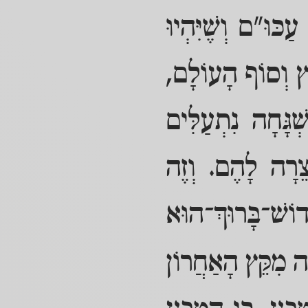
כּוּ"ם וְשֶׁיִּהְיוּ
ּץ וְסוֹף הָעוֹלָם,
גָּחָה נִתְעַלִּים
צֵרָה לָהֶם. וְזֶה
דוֹשׁ־בָּרוּךְ־הוּא
ה מִקֵּץ הָאַחֲרוֹן