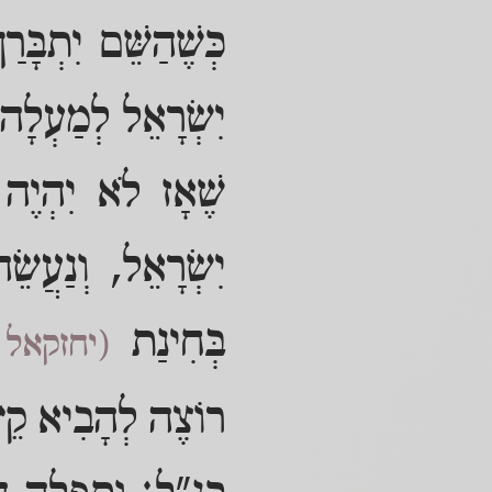
כְּשֶׁהַשֵּׁם יִתְבָּ
יִשְׂרָאֵל לְמַעְלָה
שֶׁאָז לֹא יִהְיֶה 
יִשְׂרָאֵל, וְנַעֲש
בְּחִינַת
(יחזקאל 
רוֹצֶה לְהָבִיא קֵץ 