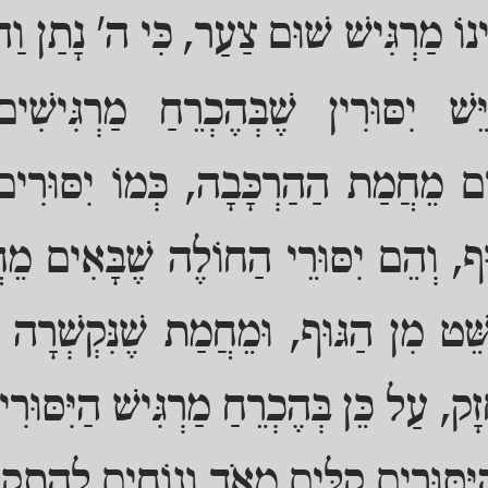
ֵינוֹ מַרְגִּישׁ שׁוּם צַעַר, כִּי ה' נָתַן ו
ֵּשׁ יִסּוּרִין שֶׁבְּהֶכְרֵחַ מַרְגִּישִׁ
אִים מֵחֲמַת הַהַרְכָּבָה, כְּמוֹ יִסּוּרִים
וּף, וְהֵם יִסּוּרֵי הַחוֹלֶה שֶׁבָּאִים מֵ
שֵּׁט מִן הַגּוּף, וּמֵחֲמַת שֶׁנִּקְשְׁרָה הַ
זָק, עַל כֵּן בְּהֶכְרֵחַ מַרְגִּישׁ הַיִּסּוּר
ּסּוּרִים קַלִּים מְאֹד וְנוֹחִים לְהִתְקַבֵּ