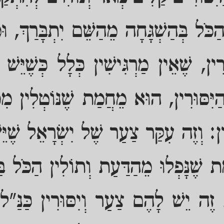
כֹּל בְּהַשְׁגָּחָה מֵהַשֵּׁם יִתְבָּרַךְ, וּ
ִין, שֶׁאֵין מַרְגִּישִׁין כְּלָל כְּשֶׁיֵּשׁ
ַיִּסּוּרִין, הוּא מֵחֲמַת שֶׁנּוֹטְלִין מִמֶּ
וּרִין: וְזֶה עִקַּר צַעַר שֶׁל יִשְׂרָאֵל שֶׁיֵ
שֶׁנָּפְלוּ מֵהַדַּעַת וְתוֹלִין הַכֹּל בַּ
ת זֶה יֵשׁ לָהֶם צַעַר וְיִסּוּרִין כַּנַּ"