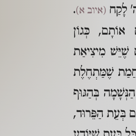
ַה' לָקַח
.
(איוב א)
ים אוֹתָם, כְּגוֹן
 שֶׁיֵּשׁ מִיצִיאַת
חֲמַת שֶׁמַּתְחֶלֶת
נְּשָׁמָה בְּהַגּוּף
ִים בְּעֵת הַפֵּרוּד,
ל בְּעֵת שֶׁיּוֹדֵעַ