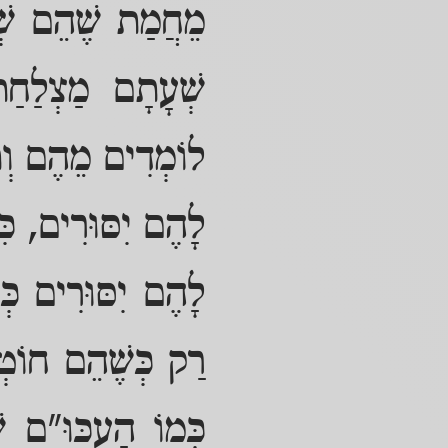
מֵחֲמַת שֶׁהֵם שְׁר
שְׁעָתָם מַצְלַחַת
לוֹמְדִים מֵהֶם וְתו
לָהֶם יִסּוּרִים, כִּ
לָהֶם יִסּוּרִים כְּ
רַק כְּשֶׁהֵם חוֹטְ
כְּמוֹ הָעַכּוּ"ם שֶ