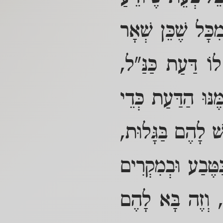
מִכָּל שֶׁכֵּן שְׁאָר
 לוֹ דַּעַת כַּנַּ"ל,
נּוּ הַדַּעַת כְּדֵי
ּשׁ לָהֶם בַּגָּלוּת,
טֶּבַע וּבְמִקְרִים
ל, וְזֶה בָּא לָהֶם