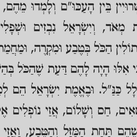
וּיִין בֵּין הָעַכּוּ"ם וְלָמְדוּ מֵהֶם, 
 מְאֹד, וְיִשְׂרָאֵל נִבְזִים וּשְׁפָל
ֹלִין הַכֹּל בְּטֶבַע וּמִקְרֶה, וּמַחֲמַת 
י אִלּוּ הָיָה לָהֶם דַּעַת שֶׁהַכֹּל בְּהַ
לָל כַּנַּ"ל. וּבֶאֱמֶת יִשְׂרָאֵל הֵם לְ
אִים, חַס וְשָׁלוֹם, אֲזַי נוֹפְלִים אֶ
ׁהֵם תַּחַת הַמַּזָּל וְהַטֶּבַע, וַאֲזַי