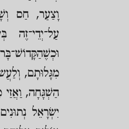
וָצַעַר, חַס וְשָׁ
עַל־יְדֵי־זֶה בְּ
וּכְשֶׁהַקָּדוֹשׁ־ב
מִגָּלוּתָם, וְלַעֲ
הַשְׁגָּחָה, וַאֲזַי מַ
יִשְׂרָאֵל נְתוּנִים