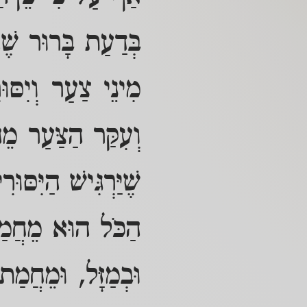
בְּדַעַת בָּרוּר שֶׁהַ
מִינֵי צַעַר וְיִסּוּר
וְעִקַּר הַצַּעַר מֵה
שֶׁיַּרְגִּישׁ הַיִּסּ
הַכֹּל הוּא מֵחֲמַת 
וּבְמַזָּל, וּמֵחֲמַ