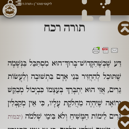
ליקוטי מוהר״ן
»
תורה רכח
תורה רכח
דַּע שֶׁכְּשֶׁהַקָּדוֹשׁ־בָּרוּךְ־הוּא מִסְתַּכֵּל בַּנְּשָׁמָה
שֶׁתּוּכַל לְהַחֲזִיר בְּנֵי אָדָם בִּתְשׁוּבָה וְלַעֲשׂוֹת
גֵּרִים, אֲזַי הוּא יִתְבָּרַךְ בְּעַצְמוֹ כִּבְיָכוֹל מְבַקֵּשׁ
וְרוֹאֶה שֶׁיִּהְיֶה מַחֲלֹקֶת עָלָיו, כִּי אֵין מְקַבְּלִין
גֵּרִים לִימוֹת הַמָּשִׁיחַ וְלֹא בִּימֵי שְׁלֹמֹה
(יבמות