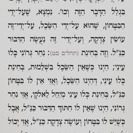
בִּגְלַל הַדָּבָר הַזֶּה וְכוּ'. נִמְצָא, שֶׁעַל־יְדֵי
הַבִּטָּחוֹן, שֶׁהוּא עַל־יְדֵי הַשֵּׂכֶל, עַל־יְדֵי־זֶה
עוֹשִׂין צְדָקָה, וְעַל־יְדֵי־ זֶה נַעֲשֶׂה הַדִּבּוּר
כַּנַּ"ל. וְזֶה בְּחִינַת
: נִחַר גְּרוֹנִי כָּלוּ
(תהלים סט)
עֵינַי; הַיְנוּ כְּשֶׁאֵין הַשֵּׂכֶל בִּשְׁלֵמוּת, בְּחִינַת
כָּלוּ עֵינַי, דְּהַיְנוּ הַשֵּׂכֶל, וַאֲזַי אֵין לוֹ בִּטָּחוֹן
כַּנַּ"ל, בְּחִינַת כָּלוּ עֵינַי מְיַחֵל לֵאלֹקָי, אֲזַי נִחַר
גְּרוֹנִי, הַיְנוּ שֶׁאֵין לוֹ חִתּוּךְ הַדִּבּוּר כַּנַּ"ל, אֲבָל
כְּשֶׁיֵּשׁ לוֹ בִּטָּחוֹן וְעוֹשֶׂה צְדָקָה כַּנַּ"ל, אֲזַי יָכוֹל