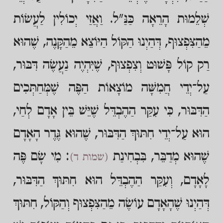
שְׁלֵמוּת הָרֵאָה כַּנַּ"ל. וַאֲזַי יְכוֹלִין לַעֲשׂוֹת
מֵהַצִּפְצוּף, דְּהַיְנוּ הַקּוֹל הַיּוֹצֵא מֵהַקָּנֶה, שֶׁהוּא
רַק קוֹל פָּשׁוּט וְצִפְצוּף, שֶׁיִּהְיֶה נַעֲשֶׂה דִּבּוּר,
עַל־יְדֵי חֲמִשָּׁה מוֹצָאוֹת הַפֶּה שֶׁמְּחַתְּכִים
הַדִּבּוּר, כִּי עִקַּר הַהֶבְדֵּל שֶׁיֵּשׁ בֵּין אָדָם לְחַי,
הוּא עַל־יְדֵי חִתּוּךְ הַדִּבּוּר, שֶׁהוּא גֶּדֶר הָאָדָם
שֶׁהוּא מְדַבֵּר, בִּבְחִינַת
: מִי שָׂם פֶּה
(שמות ד)
לָאָדָם, וְעִקַּר הַהֶבְדֵּל הוּא חִתּוּךְ הַדִּבּוּר,
דְּהַיְנוּ שֶׁהָאָדָם עוֹשֶׂה מֵהַצִּפְצוּף וְהַקּוֹל, חִתּוּךְ