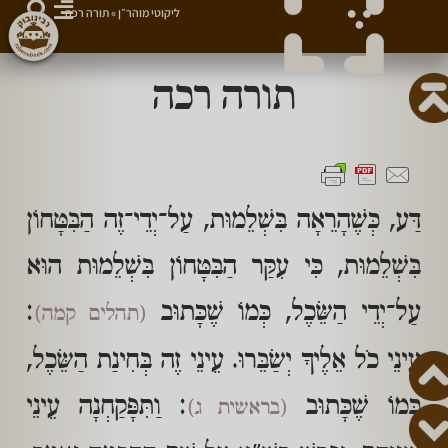
ליקוטי מוהר״ן
»
תורה רכה
תורה רכה
דַּע, כְּשֶׁהָרֵאָה בִּשְׁלֵמוּת, עַל־יְדֵי־זֶה הַבִּטָּחוֹן
בִּשְׁלֵמוּת, כִּי עִקַּר הַבִּטָּחוֹן בִּשְׁלֵמוּת הוּא
עַל־יְדֵי הַשֵּׂכֶל, כְּמוֹ שֶׁכָּתוּב
:
(תהלים קמה)
עֵינֵי כֹל אֵלֶיךָ יְשַׂבֵּרוּ. עֵינֵי זֶה בְּחִינַת הַשֵּׂכֶל,
כְּמוֹ שֶׁכָּתוּב
: וַתִּפָּקַחְנָה עֵינֵי
(בראשית ג)