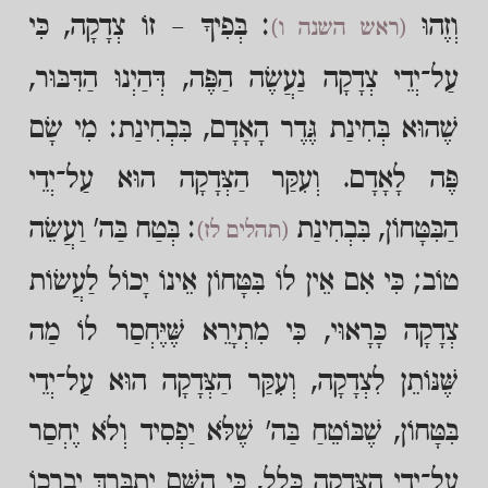
וְזֶהוּ
: בְּפִיךָ – זוֹ צְדָקָה, כִּי
(ראש השנה ו)
עַל־יְדֵי צְדָקָה נַעֲשֶׂה הַפֶּה, דְּהַיְנוּ הַדִּבּוּר,
שֶׁהוּא בְּחִינַת גֶּדֶר הָאָדָם, בִּבְחִינַת: מִי שָׂם
פֶּה לָאָדָם. וְעִקַּר הַצְּדָקָה הוּא עַל־יְדֵי
הַבִּטָּחוֹן, בִּבְחִינַת
: בְּטַח בַּה' וַעֲשֵׂה
(תהלים לז)
טוֹב; כִּי אִם אֵין לוֹ בִּטָּחוֹן אֵינוֹ יָכוֹל לַעֲשׂוֹת
צְדָקָה כָּרָאוּי, כִּי מִתְיָרֵא שֶּׁיֶּחְסַר לוֹ מַה
שֶּׁנּוֹתֵן לִצְדָקָה, וְעִקַּר הַצְּדָקָה הוּא עַל־יְדֵי
בִּטָּחוֹן, שֶׁבּוֹטֵחַ בַּה' שֶׁלֹּא יַפְסִיד וְלֹא יֶחְסַר
עַל־יְדֵי הַצְּדָקָה כְּלָל, כִּי הַשֵּׁם יִתְבָּרַךְ יְבָרְכוֹ