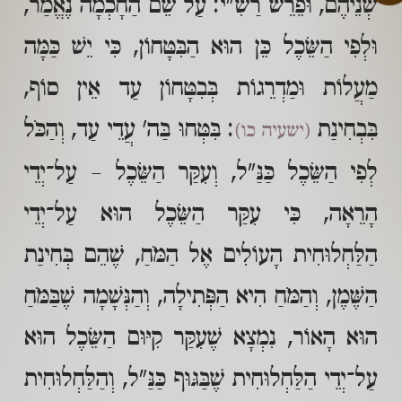
שְׁנֵיהֶם, וּפֵרֵשׁ רַשִׁ"י: עַל שֵׁם הַחָכְמָה נֶאֱמַר,
וּלְפִי הַשֵּׂכֶל כֵּן הוּא הַבִּטָּחוֹן, כִּי יֵשׁ כַּמָּה
מַעֲלוֹת וּמַדְרֵגוֹת בְּבִטָּחוֹן עַד אֵין סוֹף,
בִּבְחִינַת
: בִּטְּחוּ בַּה' עֲדֵי עַד, וְהַכֹּל
(ישעיה כו)
לְפִי הַשֵּׂכֶל כַּנַּ"ל, וְעִקַּר הַשֵּׂכֶל – עַל־יְדֵי
הָרֵאָה, כִּי עִקַּר הַשֵּׂכֶל הוּא עַל־יְדֵי
הַלַּחְלוּחִית הָעוֹלִים אֶל הַמֹּחַ, שֶׁהֵם בְּחִינַת
הַשֶּׁמֶן, וְהַמֹּחַ הִיא הַפְּתִילָה, וְהַנְּשָׁמָה שֶׁבַּמֹּחַ
הוּא הָאוֹר, נִמְצָא שֶׁעִקַּר קִיּוּם הַשֵּׂכֶל הוּא
עַל־יְדֵי הַלַּחְלוּחִית שֶׁבַּגּוּף כַּנַּ"ל, וְהַלַּחְלוּחִית