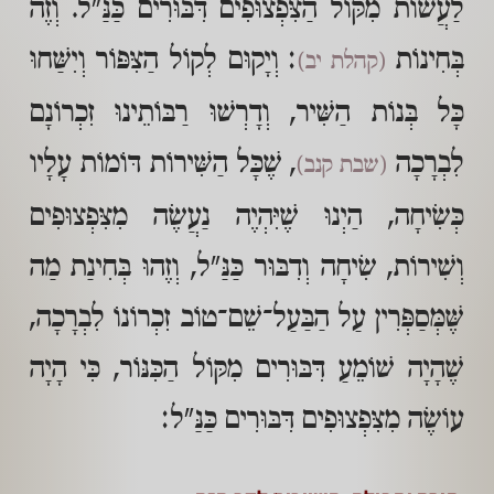
לַעֲשׂוֹת מִקּוֹל הַצִּפְצוּפִים דִּבּוּרִים כַּנַּ"ל. וְזֶה
בְּחִינוֹת
: וְיָקוּם לְקוֹל הַצִּפּוֹר וְיִשַּׁחוּ
(קהלת יב)
כָּל בְּנוֹת הַשִּׁיר, וְדָרְשׁוּ רַבּוֹתֵינוּ זִכְרוֹנָם
לִבְרָכָה
, שֶׁכָּל הַשִּׁירוֹת דּוֹמוֹת עָלָיו
(שבת קנב)
כְּשִׂיחָה, הַיְנוּ שֶׁיִּהְיֶה נַעֲשֶׂה מִצִּפְצוּפִים
וְשִׁירוֹת, שִׂיחָה וְדִבּוּר כַּנַּ"ל, וְזֶהוּ בְּחִינַת מַה
שֶּׁמְּסַפְּרִין עַל הַבַּעַל־שֵׁם־טוֹב זִכְרוֹנוֹ לִבְרָכָה,
שֶׁהָיָה שׁוֹמֵעַ דִּבּוּרִים מִקּוֹל הַכִּנּוֹר, כִּי הָיָה
עוֹשֶׂה מִצִּפְצוּפִים דִּבּוּרִים כַּנַּ"ל: