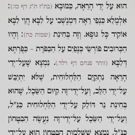
הוּא עַל יְדֵי הָרֵאָה, כַּמּוּבָא
:
(בת"ז ת"ג דף כז:)
אִלְמָלֵא כַּנְפֵי רֵאָה דִּמְנָשְׁבִי עַל לִבָּא הֲוֵי לִבָּא
אוֹקִיד כָּל גּוּפָא. וְזֶה בְּחִינַת
: וְהָיוּ
(שמות כה)
הַכְּרוּבִים פּוֹרְשֵׂי כְּנָפַיִם עַל הַכַּפֹּרֶת – כַּפֻּרְתָּא
דְּלִבָּא
. נִמְצָא שֶׁעַל־יְדֵי
(זוהר פנחס דף רלד.)
הָרֵאָה נִתְקַיֵּם הַלַּחְלוּחִית, שֶׁלֹּא יִתְיַבֵּשׁ
עַל־יְדֵי הַלֵּב, וְעַל־יְדֵי־זֶה קִיּוּם הַשֵּׂכֶל, שֶׁהוּא
בְּחִינַת נֵר דּוֹלֵק עַל־יְדֵי הַלַּחְלוּחִית כַּנַּ"ל,
וְעַל־יְדֵי הַשֵּׂכֶל עַל־יְדֵי־זֶה נַעֲשֶׂה הַבִּטָּחוֹן
כַּנַּ"ל, נִמְצָא שֶׁשְּׁלֵמוּת הַבִּטָּחוֹן הוּא עַל־יְדֵי