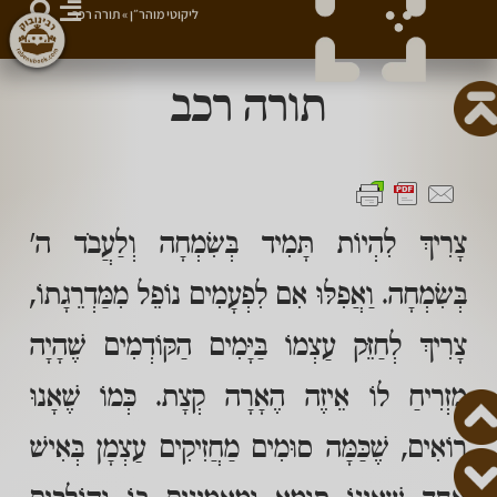
ליקוטי מוהר״ן
»
תורה רכב
תורה רכב
צָרִיךְ לִהְיוֹת תָּמִיד בְּשִׂמְחָה וְלַעֲבֹד ה'
בְּשִׂמְחָה. וַאֲפִלּוּ אִם לִפְעָמִים נוֹפֵל מִמַּדְרֵגָתוֹ,
צָרִיךְ לְחַזֵּק עַצְמוֹ בַּיָּמִים הַקּוֹדְמִים שֶׁהָיָה
מַזְרִיחַ לוֹ אֵיזֶה הֶאָרָה קְצָת. כְּמוֹ שֶׁאָנוּ
רוֹאִים, שֶׁכַּמָּה סוּמִים מַחֲזִיקִים עַצְמָן בְּאִישׁ