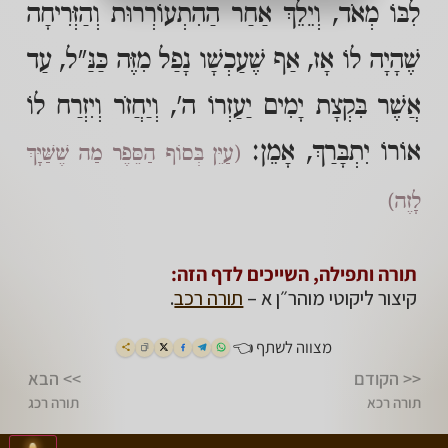
לִבּוֹ מְאֹד, וְיֵלֵךְ אַחַר הַהִתְעוֹרְרוּת וְהַזְּרִיחָה
שֶׁהָיָה לוֹ אָז, אַף שֶׁעַכְשָׁו נָפַל מִזֶּה כַּנַּ"ל, עַד
אֲשֶׁר בִּקְצָת יָמִים יַעַזְרוֹ ה', וְיַחֲזֹר וְיִזְרַח לוֹ
אוֹרוֹ יִתְבָּרַךְ, אָמֵן:
(עַיֵּן בְּסוֹף הַסֵּפֶר מַה שֶׁשַּׁיָּךְ
לָזֶה)
תורה ותפילה, השייכים לדף הזה:
קיצור ליקוטי מוהר״ן א –
תורה רכב
.
מצווה לשתף 👈
<< הקודם
>> הבא
תורה רכא
תורה רכג
>
<