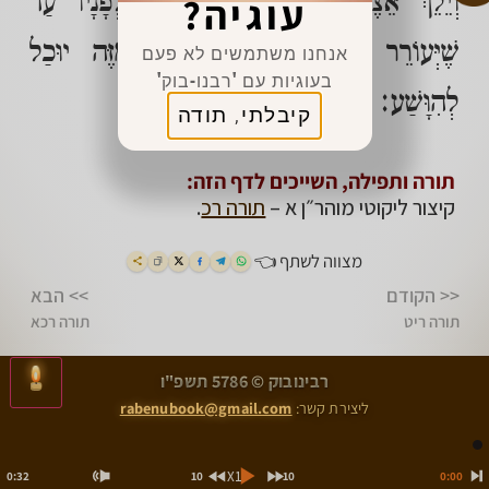
וְיֵלֵךְ אֵצֶל אֶחָד מֵהֶם וִיסַפְּרוֹ לְפָנָיו עַד
עוגיה?
שֶׁיְּעוֹרֵר רַחֲמִים אֶצְלוֹ עָלָיו, מִזֶּה יוּכַל
אנחנו משתמשים לא פעם
בעוגיות עם 'רבנו-בוק'
לְהִוָּשַׁע:
קיבלתי, תודה
תורה ותפילה, השייכים לדף הזה:
קיצור ליקוטי מוהר״ן א –
תורה רכ
.
מצווה לשתף 👈
<< הקודם
>> הבא
תורה ריט
תורה רכא
>
<
רבינובוק © 5786 תשפ"ו
תורה ריט
תורה רכא
ליצירת קשר:
rabenubook@gmail.com
X1
10
10
0:32
0:00