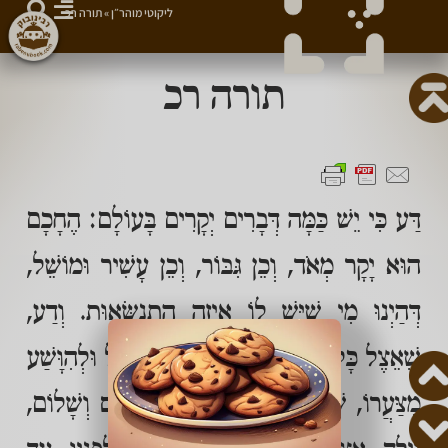
ליקוטי מוהר״ן
»
תורה רכ
תורה רכ
דַּע כִּי יֵשׁ כַּמָּה דְּבָרִים יְקָרִים בָּעוֹלָם: הֶחָכָם
הוּא יָקָר מְאֹד, וְכֵן גִּבּוֹר, וְכֵן עָשִׁיר וּמוֹשֵׁל,
דְּהַיְנוּ מִי שֶׁיֵּשׁ לוֹ אֵיזֶה הִתְנַשְּׂאוּת. וְדַע,
שֶׁאֵצֶל כָּל אֶחָד מֵהֶם, יְכוֹלִים לִפְעֹל וּלְהִוָּשַׁע
מִצַּעֲרוֹ, שֶׁאִם יֵשׁ לוֹ אֵיזֶה צַעַר, חַס וְשָׁלוֹם,