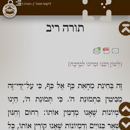
ליקוטי מוהר״ן
»
תורה ריב
תורה ריב
(לְשׁוֹן רַבֵּנוּ זִכְרוֹנוֹ לִבְרָכָה)
זֶה בְּחִינַת מְחָאַת כַּף אֶל כַּף, כִּי עַל־יְדֵי־זֶה
מַבִּיטִין בִּתְמוּנַת ה'. כִּי תְּמוּנַת ה', הַיְנוּ
דִּמְיוֹנוֹת שֶׁאָנוּ מְדַמִּין אוֹתוֹ: רַחוּם וְחַנּוּן
וּשְׁאָר כִּנּוּיִים וְדִמְיוֹנוֹת שֶׁאָנוּ קוֹרִין אוֹתוֹ, כָּל