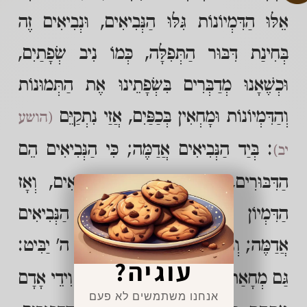
אֵלּוּ הַדִּמְיוֹנוֹת גִּלּוּ הַנְּבִיאִים, וּנְבִיאִים זֶה
בְּחִינַת דִּבּוּר הַתְּפִלָּה, כְּמוֹ נִיב שְׂפָתַיִם,
וּכְשֶׁאָנוּ מְדַבְּרִים בִּשְׂפָתֵינוּ אֶת הַתְּמוּנוֹת
וְהַדִּמְיוֹנוֹת וּמָחְאִין בְּכַפַּיִם, אֲזַי נִתְקַיֵּם
(הושע
: בְּיַד הַנְּבִיאִים אֲדַמֶּה; כִּי הַנְּבִיאִים הֵם
יב)
הַדִּבּוּרִים, וְהַכַּפַּיִם הֵם יַד הַנְּבִיאִים, וְאָז
הַדִּמְיוֹן נִתְגַּלֶּה, בִּבְחִינַת: וּבְיַד הַנְּבִיאִים
אֲדַמֶּה; וְנִתְקַיֵּם
: וּתְמוּנַת ה' יַבִּיט:
(במדבר יב)
עוגיה?
גַּם מְחָאַת כַּף זֶה בְּחִינַת
: וִידֵי אָדָם
(יחזקאל י)
אנחנו משתמשים לא פעם