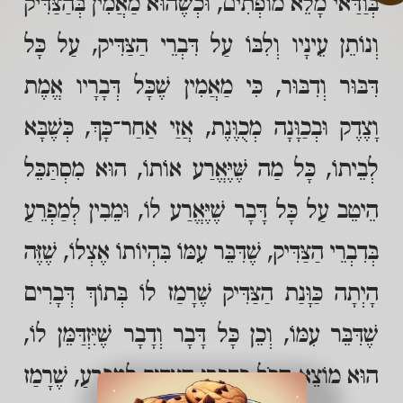
בְּוַדַּאי מָלֵא מוֹפְתִים, וּכְשֶׁהוּא מַאֲמִין בְּהַצַּדִּיק
וְנוֹתֵן עֵינָיו וְלִבּוֹ עַל דִּבְרֵי הַצַּדִּיק, עַל כָּל
דִּבּוּר וְדִבּוּר, כִּי מַאֲמִין שֶׁכָּל דְּבָרָיו אֱמֶת
וָצֶדֶק וּבְכַוָּנָה מְכֻוֶּנֶת, אֲזַי אַחַר־כָּךְ, כְּשֶׁבָּא
לְבֵיתוֹ, כָּל מַה שֶּׁיֶּאֱרַע אוֹתוֹ, הוּא מִסְתַּכֵּל
הֵיטֵב עַל כָּל דָּבָר שֶׁיֶּאֱרַע לוֹ, וּמֵבִין לְמַפְרֵעַ
בְּדִבְרֵי הַצַּדִּיק, שֶׁדִּבֵּר עִמּוֹ בִּהְיוֹתוֹ אֶצְלוֹ, שֶׁזֶּה
הָיְתָה כַּוָּנַת הַצַּדִּיק שֶׁרָמַז לוֹ בְּתוֹךְ דְּבָרִים
שֶׁדִּבֵּר עִמּוֹ, וְכֵן כָּל דָּבָר וְדָבָר שֶׁיִּזְדַּמֵּן לוֹ,
הוּא מוֹצֵא הַכֹּל בְּדִבְרֵי הַצַּדִּיק לְמַפְרֵעַ, שֶׁרָמַז