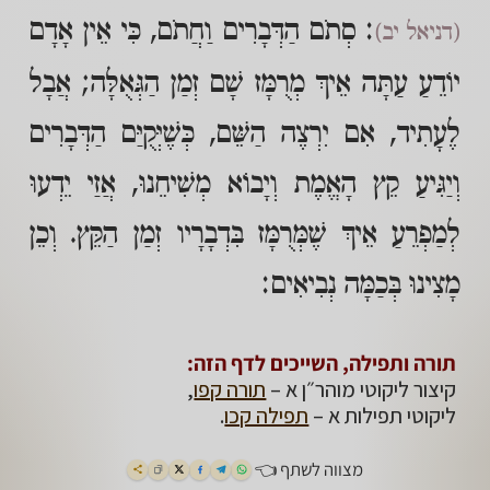
: סְתֹם הַדְּבָרִים וַחֲתֹם, כִּי אֵין אָדָם
(דניאל יב)
יוֹדֵעַ עַתָּה אֵיךְ מְרֻמָּז שָׁם זְמַן הַגְּאֻלָּה; אֲבָל
לֶעָתִיד, אִם יִרְצֶה הַשֵּׁם, כְּשֶׁיְּקֻיַּם הַדְּבָרִים
וְיַגִּיעַ קֵץ הָאֱמֶת וְיָבוֹא מְשִׁיחֵנוּ, אֲזַי יֵדְעוּ
לְמַפְרֵעַ אֵיךְ שֶׁמְּרֻמָּז בִּדְבָרָיו זְמַן הַקֵּץ. וְכֵן
מָצִינוּ בְּכַמָּה נְבִיאִים:
תורה ותפילה, השייכים לדף הזה:
קיצור ליקוטי מוהר״ן א –
תורה קפו
,
ליקוטי תפילות א –
תפילה קכו
.
מצווה לשתף 👈