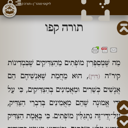
ליקוטי מוהר״ן
»
תורה קפו
תורה קפו
מַה שֶּׁמְּסַפְּרִין מוֹפְתִים מֵהַצַּדִּיקִים שֶׁבִּמְדִינוֹת
קיר"ה
, הוּא מֵחֲמַת שֶׁאַנְשֵׁיהֶם הֵם
(דְּוִין)
אֲנָשִׁים כְּשֵׁרִים וּמַאֲמִינִים בְּהַצַּדִּיקִים, כִּי עַל
יְדֵי אֱמוּנָה שֶׁהֵם מַאֲמִינִים בְּדִבְרֵי הַצַּדִּיק,
עַל־יְדֵי־זֶה נִתְגַּלִּין מוֹפְתִים. כִּי בֶּאֱמֶת הַצַּדִּיק