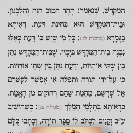
הַמִּקְדָּשׁ, שֶׁנֶּאֱמַר: הָהָר הַטּוֹב הַזֶּה וְהַלְּבָנוֹן.
וּבֵית־הַמִּקְדָּשׁ הוּא בְּחִינַת דַּעַת, דְּאִיתָא
בַּגְּמָרָא
: כָּל מִי שֶׁיֵּשׁ בּוֹ דַּעַת כְּאִלּוּ
(ברכות לג)
נִבְנֶה בֵּית־הַמִּקְדָּשׁ בְּיָמָיו, שֶׁבֵּית־הַמִּקְדָּשׁ נִתַּן
בֵּין שְׁתֵּי אוֹתִיּוֹת, וְדַעַת נִתַּן בֵּין שְׁתֵּי אוֹתִיּוֹת.
כִּי עַל־יְדֵי תּוֹרָה וּתְפִלָּה אִי אֶפְשָׁר לְקַשְּׁרָם
אֶל שָׁרְשָׁם, מֵחֲמַת שֶׁהֵם רְחוֹקִים מִן הָאֱמֶת.
כִּדְאִיתָא בְּתַלְמַי הַמֶּלֶךְ
: כְּשֶׁהוֹשִׁיב
(מגילה ט)
ע"ב זְקֵנִים לִכְתֹּב לוֹ סֵפֶר תּוֹרָה, וְכָתְבוּ כֻּלָּם