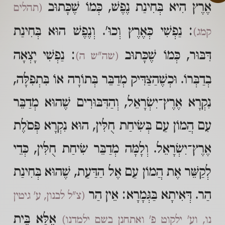
אֶרֶץ הִיא בְּחִינַת נֶפֶשׁ, כְּמוֹ שֶׁכָּתוּב
(תהלים
: נַפְשִׁי כְּאֶרֶץ וְכוּ'. וְנֶפֶשׁ הוּא בְּחִינַת
קמג)
דִּבּוּר, כְּמוֹ שֶׁכָּתוּב
: נַפְשִׁי יָצְאָה
(שה"ש ה)
בְדַבְּרוֹ. וּכְשֶׁהַצַּדִּיק מְדַבֵּר בְּתוֹרָה אוֹ בִּתְפִלָּה,
נִקְרָא אֶרֶץ־יִשְׂרָאֵל, וְהַדִּבּוּרִים שֶׁהוּא מְדַבֵּר
עִם הֲמוֹן עַם בְּשִׂיחַת חֻלִּין, הוּא נִקְרָא פְּסֹלֶת
אֶרֶץ־יִשְׂרָאֵל. וְלָמָּה מְדַבֵּר שִׂיחַת חֻלִּין, כְּדֵי
לְקַשֵּׁר אֶת הֲמוֹן עַם אֶל הַדַּעַת, שֶׁהוּא בְּחִינַת
הַר. דְּאִיתָא בַּגְּמָרָא: אֵין הַר
(צ"ל לבנון, ע' גיטין
אֶלָּא בֵּית
נו, וע' ילקוט פ' ואתחנן בשם ילמדנו)