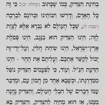
בְּחִינַת הַצַּדִּיק, כְּמוֹ שֶׁכָּתוּב
: כִּי זֶה
(קהלת יב)
כָּל הָאָדָם, וְדָרְשׁוּ רַבּוֹתֵינוּ זִכְרוֹנָם לִבְרָכָה
, שֶׁכָּל הָעוֹלָם לֹא נִבְרָא אֶלָּא לְצֶוֶת
(שבת ל)
לָזֶה; הַיְנוּ הַצַּדִּיק הוּא בַנֶּגֶב, הַיְנוּ פְּסֹלֶת
אֶרֶץ־יִשְׂרָאֵל, הַיְנוּ שִׂיחַת חֻלִּין, וְעַל־יְדֵי־זֶה
יָכוֹל לְקַשֵּׁר אֶתְכֶם. וַעֲלִיתֶם אֶת הָהָר – הַיְנוּ
הַדַּעַת הַנַּ"ל. וְעוֹד, כִּי לִפְעָמִים הַצַּדִּיק נוֹפֵל
מִמַּדְרֵגָתוֹ, וּכְשֶׁבָּא אֶחָד מִן הֲמוֹן עַם, וּמְדַבֵּר
עִמּוֹ דְּבָרִים שֶׁל הַבְלֵי הָעוֹלָם, וְהַצַּדִּיק נֶהֱנֶה
מִמֶּנּוּ, אָז הוּא מְחַיֶּה לְהַצַּדִּיק, וְהַצַּדִּיק בָּא