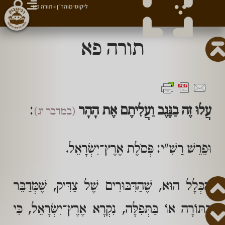
ליקוטי מוהר״ן
»
תורה פא
תורה פא
עֲלוּ זֶה בַנֶּגֶב וַעֲלִיתֶם אֶת הָהָר
:
(במדבר יג)
וּפֵרֵשׁ רַשִׁ"י: פְּסֹלֶת אֶרֶץ־יִשְׂרָאֵל.
הַכְּלָל הוּא, שֶׁהַדִּבּוּרִים שֶׁל צַדִּיק, שֶׁמְּדַבֵּר
בַּתּוֹרָה אוֹ בַּתְּפִלָּה, נִקְרָא אֶרֶץ־יִשְׂרָאֵל, כִּי