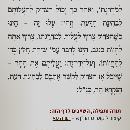
לְמַדְרֵגָתוֹ, וְאַחַר כָּךְ יָכוֹל הַצַּדִּיק לְהַעֲלוֹתָם
לִבְחִינַת הַדַּעַת. וְזֶהוּ: עֲלוּ זֶה – הַיְנוּ
כְּשֶׁהַצַּדִּיק צָרִיךְ לַעֲלוֹת לְמַדְרֵגָתוֹ, צָרִיךְ אַתָּה
לִהְיוֹת בַנֶּגֶב, הַיְנוּ לְדַבֵּר עִמּוֹ שִׂיחַת חֻלִּין כְּדֵי
לְהַחֲיוֹתוֹ, וְעַל־יְדֵי־זֶה: וַעֲלִיתֶם אֶת הָהָר –
שֶׁיּוּכַל אָז הַצַּדִּיק לְקַשֵּׁר אֶתְכֶם לִבְחִינַת דַּעַת,
הַנִּקְרָא הַר, כַּנַּ"ל:
תורה ותפילה, השייכים לדף הזה:
קיצור ליקוטי מוהר״ן א –
תורה פא
.