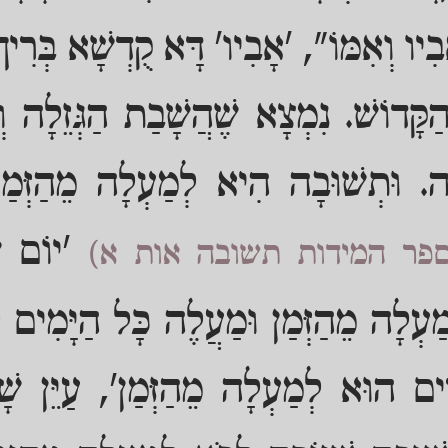
בִיו וְאִמּוֹ", 'אָבִיו' דָּא קֻדְשָׁא בְּרִיך
הַקָּדוֹשׁ. נִמְצָא שֶׁהֲשָׁבַת הַגְּזֵלָה ו
ָה. וּתְשׁוּבָה הִיא לְמַעְלָה מֵהַזְּמַן
'יוֹם שׁ
ספר המידות תשובה אות א)
עְלָה מֵהַזְּמַן וּמַעֲלֶה כָּל הַיָּמִים לְ
רִים הוּא לְמַעְלָה מֵהַזְּמַן', עַיֵּן שׁ