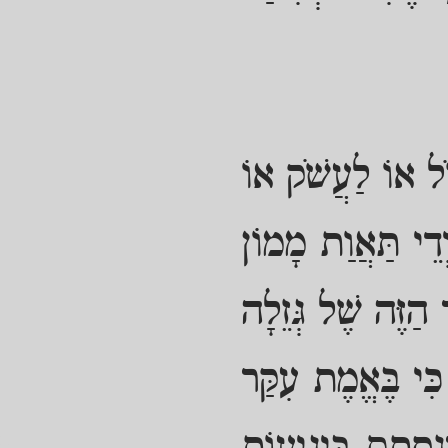
זֹל אוֹ לַעֲשֹׁק אוֹ
דֵי תַּאֲוַת מָמוֹן
הַזֶּה שֶׁל גְּזֵלָה
כִּי בֶּאֱמֶת עִקַּר