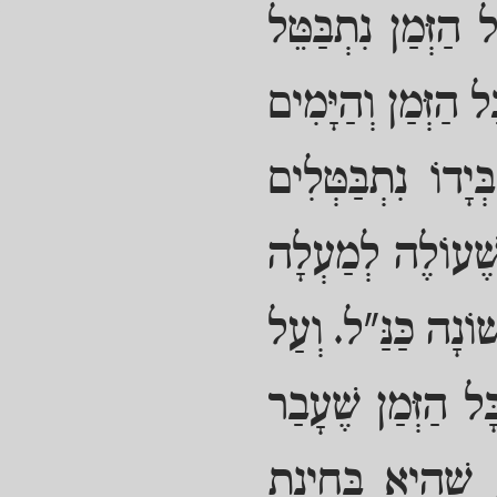
ַזְּמַן נִתְבַּטֵּל
 הַזְּמַן וְהַיָּמִים
יָדוֹ נִתְבַּטְּלִים
 שֶׁעוֹלֶה לְמַעְלָה
וֹנָה כַּנַּ"ל. וְעַל
ָל הַזְּמַן שֶׁעָבַר
, שֶׁהִיא בְּחִינַת