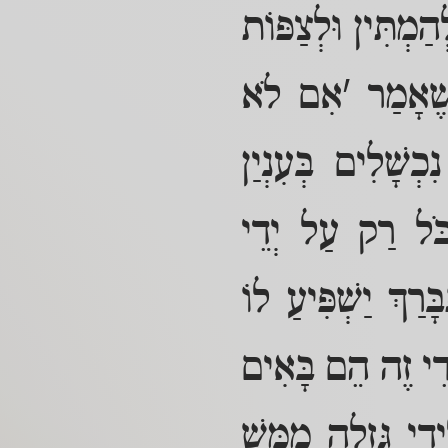
הַמְתִּין וּלְצַפּוֹת
 שֶׁאָמַר 'אִם לֹא
ְשָׁלִים בְּעִנְיַן
כֹּל רַק עַל יְדֵי
רַךְ יַשְׁפִּיעַ לוֹ
דֵי זֶה הֵם בָּאִים
דֵי גְּזֵלָה מַמָּשׁ