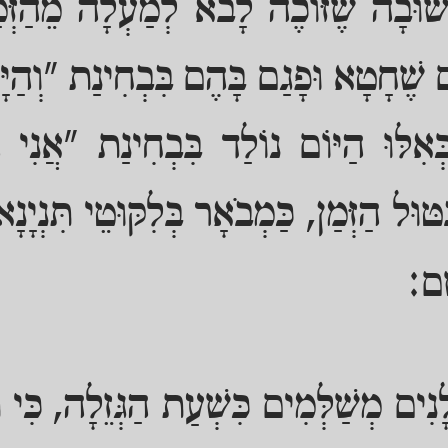
שׁוּבָה שֶׁזּוֹכֶה לָבֹא לְמַעְלָה מֵהַזְּמַ
ִים שֶׁחָטָא וּפָגַם בָּהֶם בִּבְחִינַת "וְהַ
כְּאִלּוּ הַיּוֹם נוֹלַד בִּבְחִינַת "אֲנִי הַ
ּוּל הַזְּמַן, כַּמְבֹאָר בְּלִקּוּטֵי תִּנְיָנָ
ָם:
לָנִים מְשַׁלְּמִים כִּשְׁעַת הַגְּזֵלָה, כִּי ת