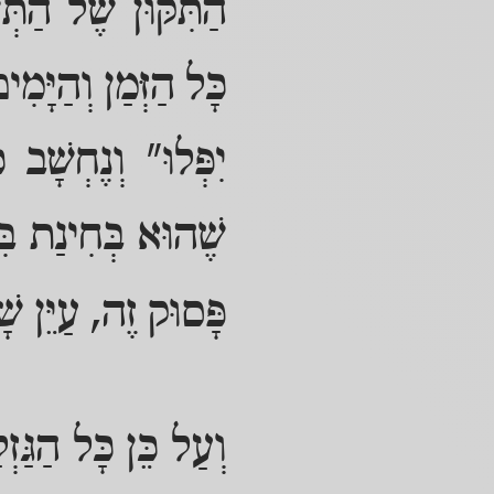
הַתִּקּוּן שֶׁל הַתְּ
כָּל הַזְּמַן וְהַיָּמ
יִפְּלוּ" וְנֶחְשָׁב 
שֶׁהוּא בְּחִינַת בִּט
פָּסוּק זֶה, עַיֵּן שׁ
וְעַל כֵּן כָּל הַגַּזְ