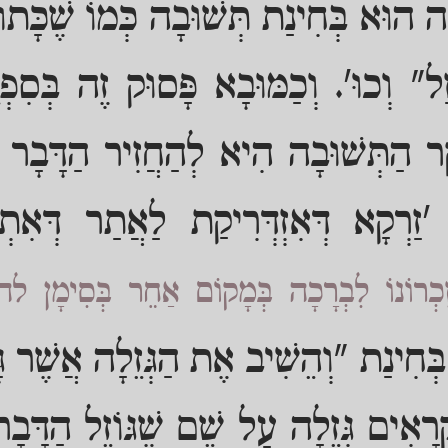
לָה הוּא בְּחִינַת תְּשׁוּבָה כְּמוֹ שֶׁכָּ
זַל" וְכוּ'. וְכַמּוּבָא פָּסוּק זֶה בְּסִפְ
ַּר הַתְּשׁוּבָה הִיא לְהַחֲזִיר הַדָּבָר ל
'זַרְקָא דְּאִזְדְּרִיקַת לַאֲתַר דְּאִתְנ
 זִכְרוֹנוֹ לִבְרָכָה בְּמָקוֹם אַחֵר בְּסִימָן לה
ְּחִינַת "וְהֵשִׁיב אֶת הַגְּזֵלָה אֲשֶׁר גָּז
ָאִים גְּזֵלָה עַל שֵׁם שֶׁגּוֹזֵל הַדָּבָר מ