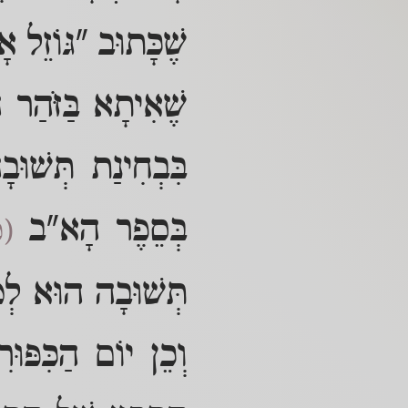
שֶׁכָּתוּב "גּוֹזֵל אָ
שֶׁאִיתָא בַּזֹּהַר 
בִּבְחִינַת תְּשׁוּב
בְּסֵפֶר הָא"ב
(
תְּשׁוּבָה הוּא לְמַ
וְכֵן יוֹם הַכִּפּוּ