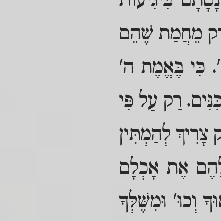
ָסָתָם בִּיגִיעוֹת
א רַק מֵחֲמַת שֶׁהֵם
. כִּי בֶּאֱמֶת ה'
ִּנִּים. רַק עַל פִּי
ק צָרִיךְ לְהַמְתִּין
ן לָהֶם אֶת אָכְלָם
ָ וְכוּ' וּמִשֶּׁלְּךָ