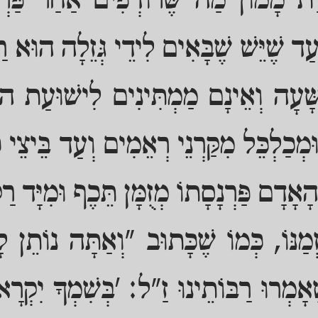
וַת מָמוֹן מַה שֶּׁרוֹדְפִים אַחַר פַּרְנ
 עַד שֶׁיֵּשׁ שֶׁבָּאִים לִידֵי גְּזֵלָה הוּ
ָׁעָה וְאֵינָם מַמְתִּינִים לִישׁוּעַת ה'
וּמְכַלְכֵּל מִקַּרְנֵי רְאֵמִים וְעַד בֵּיצֵי כ
ָאָדָם פַּרְנָסָתוֹ מְזֻמָּן תֵּכֶף וּמִיָּד רַ
ְמַנּוֹ, כְּמוֹ שֶׁכָּתוּב "וְאַתָּה נוֹתֵ
אָמְרוּ רַבּוֹתֵינוּ זַ"ל: 'בְּשִׁמְךָ יִקְרָאוּך