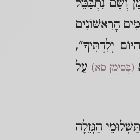
ן וְשָׁם נִתְבַּטֵּל
יָּמִים הָרִאשׁוֹנִים
יּוֹם יְלִדְתִּיךָ",
א
עַל
(בְּסִימָן סא)
ַּשְׁלוּמֵי הַגְּזֵלָה