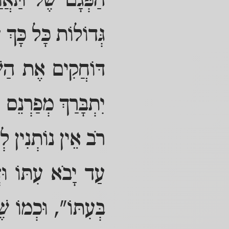
הַפְּגָם שֶׁל תַּאֲ
גְּדוֹלוֹת כָּל כָּךְ
דּוֹחֲקִים אֶת הַשּ
יִתְבָּרַךְ מְפַרְנֵס 
רֹב אֵין נוֹתְנִין לְה
עַד יָבֹא עִתּוֹ וּז
בְּעִתּוֹ", וּכְמוֹ שֶׁ