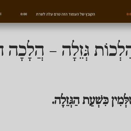
הקובץ של העמוד הזה טרם עלה לשרת
0:00
0:
ִלְכוֹת גְּזֵלָה – הֲלָכָה ד
ַלְּמִין כִּשְׁעַת הַגְּזֵלָה.