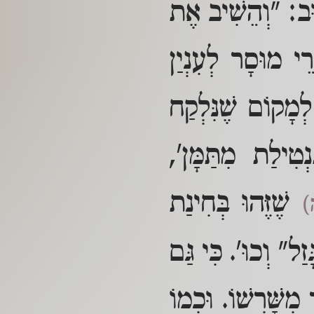
תוּב: "וְהֵשִׁיב אֶת
רֵי מוּסָר לְעִנְיַן
ְמָקוֹם שֶׁנִּלְקַח
ְטִילַת מִתַּמָּן',
שֶׁזֶּהוּ בְּחִינַת
)
ַל" וְכוּ'. כִּי גַּם
ִשָּׁרְשׁוֹ. וּכְמוֹ