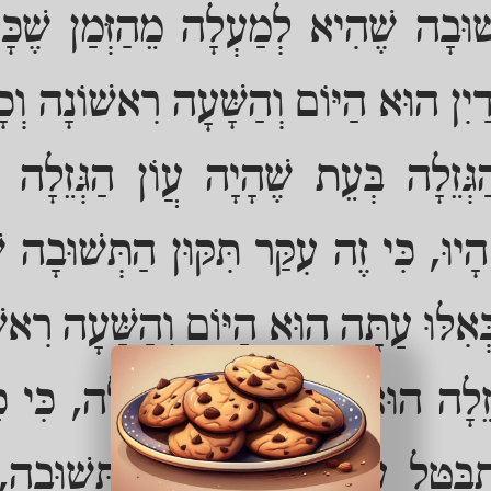
וּבָה שֶׁהִיא לְמַעְלָה מֵהַזְּמַן שֶׁכָּל ה
ֲדַיִן הוּא הַיּוֹם וְהַשָּׁעָה רִאשׁוֹנָה וְכָל
גְּזֵלָה בְּעֵת שֶׁהָיָה עֲוֹן הַגְּזֵלָה בְּ
הָיוּ, כִּי זֶה עִקַּר תִּקּוּן הַתְּשׁוּבָה
כְּאִלּוּ עַתָּה הוּא הַיּוֹם וְהַשָּׁעָה רִאשׁ
ְּזֵלָה הוּא רַק כִּשְׁעַת הַגְּזֵלָה, כִּי כּ
ִתְבַּטֵּל עַל יְדֵי בְּחִינַת הַתְּשׁוּבָה