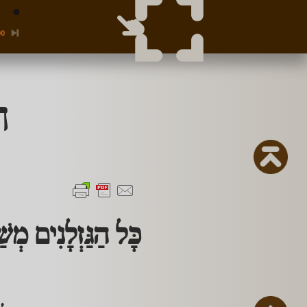
00
ה
כָּל הַגַּזְלָנִים מְשׁ