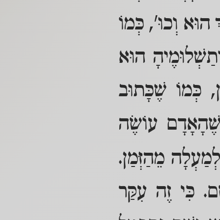
ְ הוּא וְכוּ', כְּמוֹ
ְתַשְׁלוּמֶיהָ הוּא
, כְּמוֹ שֶׁכָּתוּב
ֶהָאָדָם עוֹשֶׂה
מַעְלָה מֵהַזְּמַן.
ָם. כִּי זֶה עִקַּר