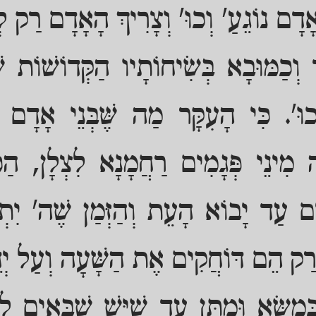
ָדָם נוֹגֵעַ' וְכוּ' וְצָרִיךְ הָאָדָם רַק לְ
ד וְכַמּוּבָא בְּשִׂיחוֹתָיו הַקְּדוֹשׁוֹת
וּ'. כִּי הָעִקָּר מַה שֶּׁבְּנֵי אָדָם נִכ
ָּה מִינֵי פְּגָמִים רַחֲמָנָא לִצְלָן, הַ
ם עַד יָבוֹא הָעֵת וְהַזְּמַן שֶׁה' יִתְבָּ
ל רַק הֵם דּוֹחֲקִים אֶת הַשָּׁעָה וְעַל יְ
ְמַשָּׂא וּמַתָּן עַד שֶׁיֵּשׁ שֶׁבָּאִים לִי