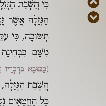
כִּי הֲשָׁבַת הַגְּזֵ
הַגְּזֵלָה אֲשֶׁר גָּ
תְּשׁוּבָה, כִּי עִק
מִשָּׁם בִּבְחִינַת 
(כַּמּוּבָא בִּדְבָרָיו
הֲשָׁבַת הַגְּזֵלָה, ב
כָּל הַחֲטָאִים נִקְר