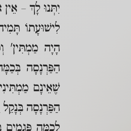
יִתְּנוּ לָךְ – אֵין א
לִישׁוּעָתוֹ תָּמִי
הָיָה מַמְתִּין' וְכ
הַפַּרְנָסָה בְּכַמ
שֶׁאֵינָם מַמְתִּינִי
הַפַּרְנָסָה בְּנָקֵ
לְכַמָּה פְּגָמִים בּ