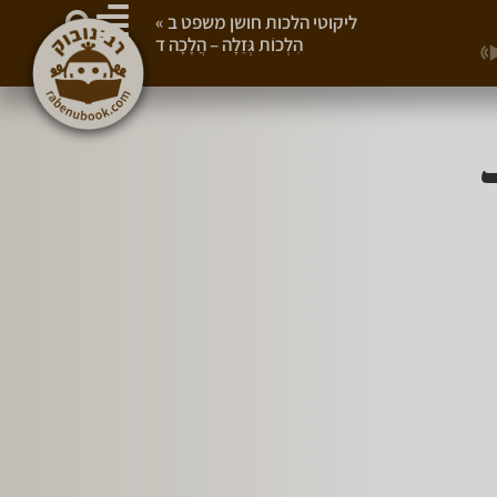
ליקוטי הלכות חושן משפט ב
»
הִלְכוֹת גְּזֵלָה – הֲלָכָה ד