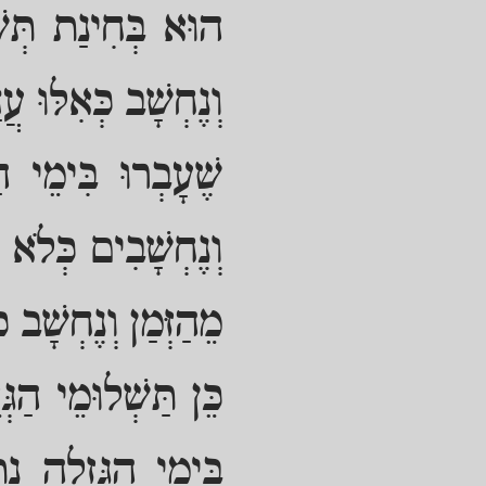
הוּא בְּחִינַת תְּשׁ
וְנֶחְשָׁב כְּאִלּוּ ע
שֶׁעָבְרוּ בִּימֵי הַ
וְנֶחְשָׁבִים כְּלֹא 
מֵהַזְּמַן וְנֶחְשָׁב 
כֵּן תַּשְׁלוּמֵי הַג
בִּימֵי הַגְּזֵלָה נ