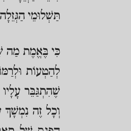
תַּשְׁלוּמֵי הַגְּזֵלָה 
כִּי בֶּאֱמֶת מַה שּׁ
לְהַטְעוֹת וּלְרַמּו
שֶׁהִתְגַּבֵּר עָלָיו
וְכָל זֶה נִמְשָׁךְ ע