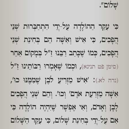
שָׁלוֹם".
כִּי עִקַּר הַהוֹלָדָה עַל-יְדֵי הִתְחַבְּרוּת שְׁנֵי
הֲפָכִים, כִּי אִישׁ וְאִשָּׁה הֵם בְּחִינַת שְׁנֵי
הֲפָכִים, כְּמוֹ שֶׁכָּתַב רַבֵּנוּ זַ"ל בְּמָקוֹם אַחֵר
, וּכְמוֹ שֶׁאָמְרוּ רַבּוֹתֵינוּ זַ"ל
(סימן פט תנינא)
: 'אִישׁ מַזְרִיעַ לֹבֶן שֶׁמִּמֶּנּוּ כוּ',
(נדה לא.)
אִשָּׁה מַזְרַעַת אֹדֶם' וְכוּ'. וְהֵם שְׁנֵי הֲפָכִים
לָבָן וְאָדֹם, וְאִי אֶפְשָׁר שֶׁיִּהְיֶה הוֹלָדָה כִּי
אִם עַל-יְדֵי בְּחִינַת שָׁלוֹם, כִּי עִקַּר הַשָּׁלוֹם