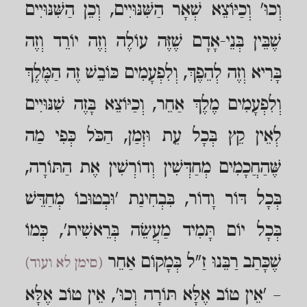
וְכוּ' וְכַיּוֹצֵא שְׁאָר הַשִּׁנּוּיִים, וְכֵן הַשִּׁנּוּיִים
שֶׁבֵּין בְּנֵי-אָדָם שֶׁזֶּה עוֹלֶה וְזֶה יוֹרֵד וְזֶה
בָּרִיא וְזֶה לְהֵפֶךְ, וְלִפְעָמִים כּוֹבֵשׁ זֶה הַמֶּלֶךְ
וְלִפְעָמִים מֶלֶךְ אַחֵר, וְכַיּוֹצֵא בָּזֶה שִׁנּוּיִים
לְאֵין קֵץ בְּכָל עֵת וּזְמַן, הַכֹּל כְּפִי מַה
שֶּׁהַחֲכָמִים מְחַדְּשִׁין וְדוֹרְשִׁין אֶת הַתּוֹרָה,
בְּכָל דּוֹר וָדוֹר, בִּבְחִינַת 'וּבְטוּבוֹ מְחַדֵּשׁ
בְּכָל יוֹם תָּמִיד מַעֲשֵׂה בְּרֵאשִׁית', כְּמוֹ
שֶׁכָּתַב רַבֵּנוּ זַ"ל בְּמָקוֹם אַחֵר
(סימן לא ועוד)
– 'אֵין טוֹב אֶלָּא תּוֹרָה וְכוּ', אֵין טוֹב אֶלָּא