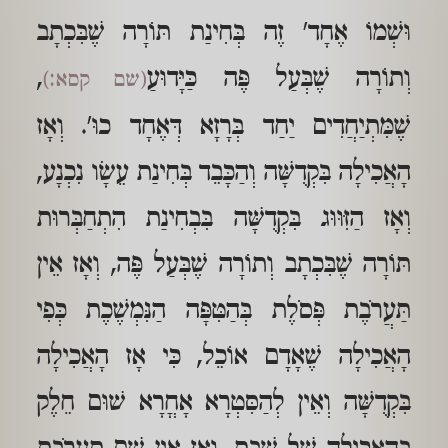
וּשְׁמוֹ אֶחָד' זֶה בְּחִינַת תּוֹרָה שֶׁבִּכְתָב
וְתוֹרָה שֶׁבְּעַל פֶּה כַּיָּדוּעַ
,
(שם קסא:)
שֶׁמִּתְיַחֲדִים יַחַד בְּרָזָא דְּאֶחָד כוּ'. וְאָז
הָאֲכִילָה בִּקְדֻשָּׁה וְהַכָּבֵד בְּחִינַת עֵשָׂו נִכְנָע,
וְאָז הַזִּוּוּג בִּקְדֻשָּׁה בִּבְחִינַת הִתְחַבְּרוּת
תּוֹרָה שֶׁבִּכְתָב וְתוֹרָה שֶׁבְּעַל פֶּה, וְאָז אֵין
תַּעֲרֹבֶת פְּסֹלֶת בְּהַטִּפָּה הַנִּמְשֶׁכֶת כְּפִי
הָאֲכִילָה שֶׁאָדָם אוֹכֵל, כִּי אָז הָאֲכִילָה
בִּקְדֻשָּׁה וְאֵין לְהַסִּטְרָא אָחֳרָא שׁוּם חֵלֶק