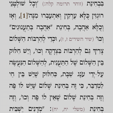
בִּבְחִינַת
'וְכָל שׁוּלְטָנֵי
(זוהר תרומה קלה:)
רוּגְזִין כֻּלָּא עַרְקִין וְאִתְעַבְּרוּ מִנָּה'
[1]
, וְאָז
וְכֻלָּא אַהֲבָה, בְּחִינַת "אַהֲבָה בְּתַעֲנוּגִים"
וְכוּ'
, וּכְדֵי לְהַרְבּוֹת הַשָּׁלוֹם
(שיר השירים ז, ז)
צָרִיךְ גַּם לְהַרְבּוֹת בִּצְדָקָה וְכוּ', וְיֵשׁ חִלּוּק
בֵּין הַשָּׁלוֹם שֶׁל הַתַּעֲנִית, לְהַשָּׁלוֹם הַנַּעֲשֶׂה
עַל-יְדֵי עֹנֶג שַׁבָּת, כַּחִלּוּק שֶׁיֵּשׁ בֵּין חַי
לִמְדַבֵּר, כִּי זֶה בְּחִינַת שָׁלוֹם שֶׁיֵּשׁ לוֹ פֶּה
וְזֶה בְּחִינַת שָׁלוֹם שֶׁאֵין לוֹ פֶּה וְכוּ', וְזֶה
בְּחִינַת
: "מְדָנִים יַשְׁבִּית
(משלי יח, יח)