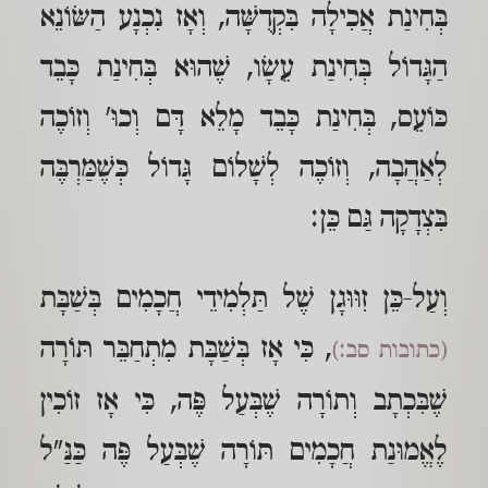
בְּחִינַת אֲכִילָה בִּקְדֻשָּׁה, וְאָז נִכְנָע הַשּׂוֹנֵא
הַגָּדוֹל בְּחִינַת עֵשָׂו, שֶׁהוּא בְּחִינַת כָּבֵד
כּוֹעֵס, בְּחִינַת כָּבֵד מָלֵא דָּם וְכוּ' וְזוֹכֶה
לְאַהֲבָה, וְזוֹכֶה לְשָׁלוֹם גָּדוֹל כְּשֶׁמַּרְבֶּה
בִּצְדָקָה גַּם כֵּן:
וְעַל-כֵּן זִוּוּגָן שֶׁל תַּלְמִידֵי חֲכָמִים בְּשַׁבָּת
, כִּי אָז בְּשַׁבָּת מִתְחַבֵּר תּוֹרָה
(כתובות סב:)
שֶׁבִּכְתָב וְתוֹרָה שֶׁבְּעַל פֶּה, כִּי אָז זוֹכִין
לֶאֱמוּנַת חֲכָמִים תּוֹרָה שֶׁבְּעַל פֶּה כַּנַּ"ל