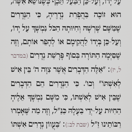
עַל יָדוֹ, וְעַל-כֵּן הַבַּעַל תֵּכֶף כְּשֶׁנּוֹשֵׂא אִשָּׁה,
הוּא זוֹכֶה בַּהֲפָרַת נְדָרֶיהָ, כִּי הַנְּדָרִים
שֶׁמִּשָּׁם שָׁרְשָׁהּ וְחִיּוּתָהּ הַכֹּל נִמְשָׁךְ עַל יָדוֹ,
וְעַל-כֵּן בְּיָדוֹ לַהֲקִימָם אוֹ לְהָפֵר אוֹתָם, וְזֶה
שֶׁסִּיְּמָה הַתּוֹרָה בְּסוֹף פָּרָשַׁת נְדָרִים
(במדבר
: "אֵלֶּה הַדְּבָרִים אֲשֶׁר צִוָּה ה' בֵּין אִישׁ
ל, יז)
לְאִשְׁתּוֹ" וְכוּ'. כִּי הַנְּדָרִים הֵם הַדְּבָרִים
שֶׁבֵּין אִישׁ לְאִשְׁתּוֹ, כִּי מִשָּׁם נִמְשָׁךְ אֵלֶיהָ
הַחִיּוּת עַל-יְדֵי בַּעְלָהּ כַּנַּ"ל, וְזֶה מַה שֶּׁאָמְרוּ
רַבּוֹתֵינוּ זַ"ל
: 'בַּעֲווֹן נְדָרִים אִשְׁתּוֹ
(שבת לב:)