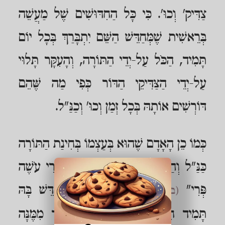
צַדִּיק' וְכוּ'. כִּי כָּל הַחִדּוּשִׁים שֶׁל מַעֲשֵׁה
בְּרֵאשִׁית שֶׁמְּחַדֵּשׁ הַשֵּׁם יִתְבָּרַךְ בְּכָל יוֹם
תָּמִיד, הַכֹּל עַל-יְדֵי הַתּוֹרָה, וְהָעִקָּר תָּלוּי
עַל-יְדֵי הַצַּדִּיקֵי הַדּוֹר כְּפִי מַה שֶּׁהֵם
דּוֹרְשִׁים אוֹתָהּ בְּכָל זְמַן וְכוּ' וְכַנַּ"ל.
כְּמוֹ כֵן הָאָדָם שֶׁהוּא בְּעַצְמוֹ בְּחִינַת הַתּוֹרָה
כַּנַּ"ל וְהַתּוֹרָה הִיא בְּחִינַת "עֵץ פְּרִי עֹשֶׁה
פְּרִי"
, וְצָרִיךְ לְחַדֵּשׁ בָּהּ
(בראשית א, יב)
תָּמִיד חִדּוּשִׁין דְּאוֹרַיְתָא וּלְהוֹלִיד מִמֶּנָּה