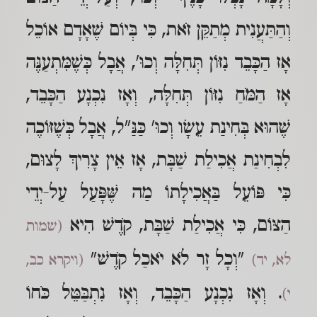
וְהַתַּעֲנִית מְתַקֵּן זֹאת, כִּי בְּיוֹם שֶׁאָדָם אוֹכֵל
אָז הַכָּבֵד נִזּוֹן תְּחִלָּה וְכוּ', אֲבָל כְּשֶׁמִּתְעַנֶּה
אָז הַמֹּחַ נִזּוֹן תְּחִלָּה, וְאָז נִכְנָע הַכָּבֵד,
שֶׁהוּא בְּחִינַת עֵשָׂו וְכוּ' כַּנַּ"ל, אֲבָל כְּשֶׁזּוֹכֶה
לִבְחִינַת אֲכִילַת שַׁבָּת, אָז אֵין צָרִיךְ לָצוּם,
כִּי פּוֹעֵל בַּאֲכִילָתוֹ מַה שֶּׁפָּעַל עַל-יְדֵי
הַצּוֹם, כִּי אֲכִילַת שַׁבָּת, קֹדֶשׁ הִיא
(שמות
"וְכָל זָר לֹא יֹאכַל קֹדֶשׁ"
לא, יד)
(ויקרא כב,
. וְאָז נִכְנָע הַכָּבֵד, וְאָז נִתְבַּטֵּל כֹּחוֹ
י)