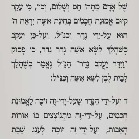
שֶׁל אָדָם מֵתָה' חַס וְשָׁלוֹם, וְכוּ', כִּי עִקַּר
קִיּוּם אֱמוּנַת חֲכָמִים בְּחִינַת אִשָּׁה יִרְאַת ה'
הוּא עַל-יְדֵי נֶדֶר וְכַנַּ"ל, וְעַל-כֵּן יַעֲקֹב
כְּשֶׁהָלַךְ לִשָּׂא אִשָּׁה נָדַר נֶדֶר, כִּי פָּסוּק
"וַיִּדַּר יַעֲקֹב נֶדֶר" הַנַּ"ל נֶאֱמַר כְּשֶׁהָלַךְ
לְבֵית לָבָן לִשָּׂא אִשָּׁה וְכַנַּ"ל:
ד וְעַל-יְדֵי הַנֶּדֶר שֶׁעַל-יְדֵי-זֶה זוֹכֶה לֶאֱמוּנַת
חֲכָמִים, עַל-יְדֵי-זֶה מִתְנוֹצְצִים בּוֹ אוֹרוֹת
הָאָבוֹת, וְעַל-יְדֵי-זֶה זוֹכֶה לְעֹנֶג שַׁבָּת