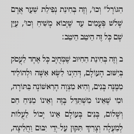
הַגּוֹרָל" וְכוּ', וְזֶה בְּחִינַת נְפִילַת שַׁעַר אֲרָם
שָׁלֹשׁ פְּעָמִים עַד שֶׁיָּבוֹא מָשִׁיחַ וְכוּ', עַיֵּן
שָׁם כָּל זֶה הֵיטֵב הֵיטֵב:
ב וְזֶה בְּחִינַת הַחִיּוּב שֶׁמְּחֻיָּב כָּל אֶחָד לַעֲסֹק
בְּיִשּׁוּב הָעוֹלָם, דְּהַיְנוּ לִשָּׂא אִשָּׁה וּלְהוֹלִיד
מִמֶּנָּה בָּנִים, וְהִיא מִצְוָה הָרִאשׁוֹנָה בַּתּוֹרָה,
וּמִי שֶׁאֵינוֹ מִשְׁתַּדֵּל בָּזֶה וְאֵינוֹ מַנִּיחַ חַס
וְשָׁלוֹם, בָּנִים בָּעוֹלָם אֵינוֹ יָכוֹל לַעֲלוֹת
לְמַעְלָה וְצָרִיךְ תִּקּוּן עַל-יְדֵי יִבּוּם וַחֲלִיצָה,