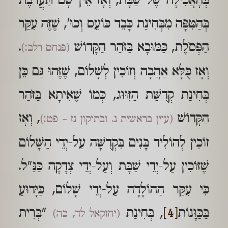
בְּהָאֲכִילָה שֶׁל שַׁבָּת, וְאָז אֵין שָׁם תַּעֲרֹבֶת
בְּהַטִּפָּה מִבְּחִינַת כָּבֵד כּוֹעֵס וְכוּ', שֶׁזֶּה עִקַּר
הַפְּסֹלֶת, כַּמּוּבָא בַּזֹּהַר הַקָּדוֹשׁ
.
(פנחס רלב:)
וְאָז כֻּלָּא אַהֲבָה וְזוֹכִין לְשָׁלוֹם, שֶׁזֶּהוּ גַּם כֵּן
בְּחִינַת קְדֻשַּׁת הַזִּוּוּג, כְּמוֹ שֶׁאִיתָא בַּזֹּהַר
הַקָּדוֹשׁ
, וְאָז
(עיין בראשית נ. ובתיקון נז – פט:)
זוֹכִין לְהוֹלִיד בָּנִים בִּקְדֻשָּׁה עַל-יְדֵי הַשָּׁלוֹם
שֶׁזּוֹכִין עַל-יְדֵי שַׁבָּת וְעַל-יְדֵי צְדָקָה כַּנַּ"ל.
כִּי עִקַּר הַהוֹלָדָה עַל-יְדֵי שָׁלוֹם, כַּיָּדוּעַ
בַּכַּוָּנוֹת
[4]
, בְּחִינַת
"בְּרִית
(יחזקאל לד, כה)