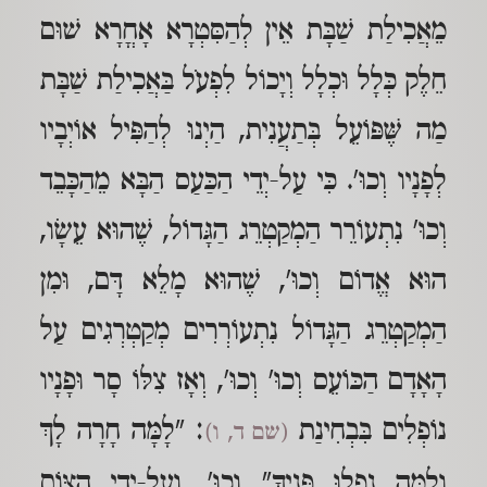
מֵאֲכִילַת שַׁבָּת אֵין לְהַסִּטְרָא אָחֳרָא שׁוּם
חֵלֶק כְּלָל וּכְלָל וְיָכוֹל לִפְעֹל בַּאֲכִילַת שַׁבָּת
מַה שֶּׁפּוֹעֵל בְּתַעֲנִית, הַיְנוּ לְהַפִּיל אוֹיְבָיו
לְפָנָיו וְכוּ'. כִּי עַל-יְדֵי הַכַּעַס הַבָּא מֵהַכָּבֵד
וְכוּ' נִתְעוֹרֵר הַמְקַטְרֵג הַגָּדוֹל, שֶׁהוּא עֵשָׂו,
הוּא אֱדוֹם וְכוּ', שֶׁהוּא מָלֵא דָּם, וּמִן
הַמְקַטְרֵג הַגָּדוֹל נִתְעוֹרְרִים מְקַטְרְגִים עַל
הָאָדָם הַכּוֹעֵס וְכוּ' וְכוּ', וְאָז צִלּוֹ סָר וּפָנָיו
נוֹפְלִים בִּבְחִינַת
: "לָמָּה חָרָה לָךְ
(שם ד, ו)
וְלָמָּה נָפְלוּ פָּנֶיךָ" וְכוּ', וְעַל-יְדֵי הַצּוֹם