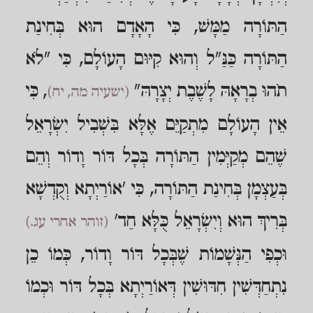
הַתּוֹרָה מַמָּשׁ, כִּי הָאָדָם הוּא בְּחִינַת
הַתּוֹרָה כַּנַּ"ל וְהוּא קִיּוּם הָעוֹלָם, כִּי "לֹא
תֹהוּ בְרָאָהּ לָשֶׁבֶת יְצָרָהּ"
, כִּי
(ישעיה מה, יח)
אֵין הָעוֹלָם מִתְקַיֵּם אֶלָּא בִּשְׁבִיל יִשְׂרָאֵל
שֶׁהֵם מְקַיְּמִין הַתּוֹרָה בְּכָל דּוֹר וָדוֹר וְהֵם
בְּעַצְמָן בְּחִינַת הַתּוֹרָה, כִּי 'אוֹרַיְתָא וְקֻדְשָׁא
בְּרִיךְ הוּא וְיִשְׂרָאֵל כֻּלָּא חַד'
(זוהר אחרי עג.)
וּכְפִי הַנְּשָׁמוֹת שֶׁבְּכָל דּוֹר וָדוֹר, כְּמוֹ כֵן
נִתְחַדְּשִׁין חִדּוּשִׁין דְּאוֹרַיְתָא בְּכָל דּוֹר וּכְמוֹ