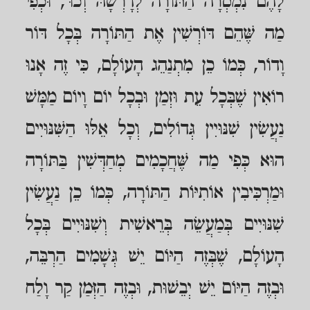
לָהֶם נִמְסְרָה הַתּוֹרָה לְדָרְשָׁהּ וְכוּ', וּכְפִי
מַה שֶּׁהֵם דּוֹרְשִׁין אֶת הַתּוֹרָה בְּכָל דּוֹר
וָדוֹר, כְּמוֹ כֵן מִתְנַהֵג הָעוֹלָם, כִּי זֶה אָנוּ
רוֹאִין שֶׁבְּכָל עֵת וּזְמַן וּבְכָל יוֹם וָיוֹם מַמָּשׁ
נַעֲשִׂין שִׁנּוּיִין גְּדוֹלִים, וְכָל אֵלּוּ הַשִּׁנּוּיִים
הוּא כְּפִי מַה שֶּׁחֲכָמִים מְחַדְּשִׁין בַּתּוֹרָה
וּמַרְכִּיבִין אוֹתִיּוֹת הַתּוֹרָה, כְּמוֹ כֵן נַעֲשִׂין
שִׁנּוּיִים בְּמַעֲשֵׂה בְּרֵאשִׁית וְשִׁנּוּיִים בְּכָל
הָעוֹלָם, שֶׁבְּזֶה הַיּוֹם יֵשׁ גְּשָׁמִים הַרְבֵּה,
וּבְזֶה הַיּוֹם יֵשׁ יְבֵשׁוּת, וּבְזֶה הַזְּמַן קַר וָלַח