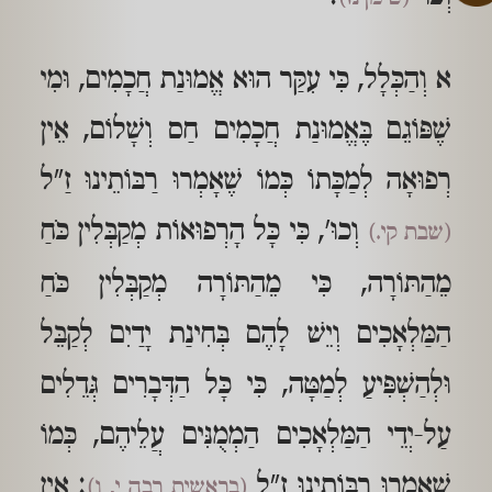
א וְהַכְּלָל, כִּי עִקַּר הוּא אֱמוּנַת חֲכָמִים, וּמִי
שֶׁפּוֹגֵם בֶּאֱמוּנַת חֲכָמִים חַס וְשָׁלוֹם, אֵין
רְפוּאָה לְמַכָּתוֹ כְּמוֹ שֶׁאָמְרוּ רַבּוֹתֵינוּ זַ"ל
וְכוּ', כִּי כָּל הָרְפוּאוֹת מְקַבְּלִין כֹּחַ
(שבת קי.)
מֵהַתּוֹרָה, כִּי מֵהַתּוֹרָה מְקַבְּלִין כֹּחַ
הַמַּלְאָכִים וְיֵשׁ לָהֶם בְּחִינַת יָדַיִם לְקַבֵּל
וּלְהַשְׁפִּיעַ לְמַטָּה, כִּי כָּל הַדְּבָרִים גְּדֵלִים
עַל-יְדֵי הַמַּלְאָכִים הַמְמֻנִּים עֲלֵיהֶם, כְּמוֹ
שֶׁאָמְרוּ רַבּוֹתֵינוּ זַ"ל
: אֵין
(בראשית רבה י, ו)