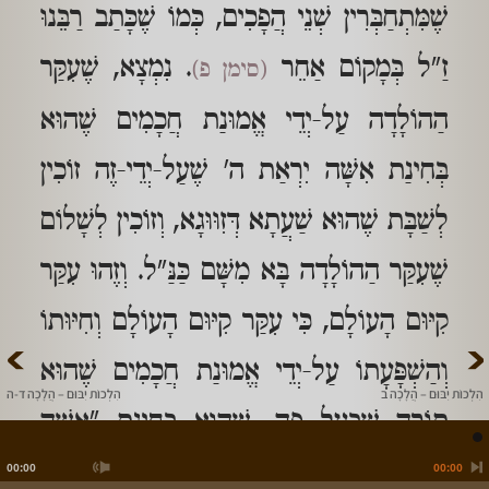
שֶׁמִּתְחַבְּרִין שְׁנֵי הֲפָכִים, כְּמוֹ שֶׁכָּתַב רַבֵּנוּ
זַ"ל בְּמָקוֹם אַחֵר
. נִמְצָא, שֶׁעִקַּר
(סימן פ)
הַהוֹלָדָה עַל-יְדֵי אֱמוּנַת חֲכָמִים שֶׁהוּא
בְּחִינַת אִשָּׁה יִרְאַת ה' שֶׁעַל-יְדֵי-זֶה זוֹכִין
לְשַׁבָּת שֶׁהוּא שַׁעֲתָא דְּזִוּוּגָא, וְזוֹכִין לְשָׁלוֹם
שֶׁעִקַּר הַהוֹלָדָה בָּא מִשָּׁם כַּנַּ"ל. וְזֶהוּ עִקַּר
קִיּוּם הָעוֹלָם, כִּי עִקַּר קִיּוּם הָעוֹלָם וְחִיּוּתוֹ
>
<
וְהַשְׁפָּעָתוֹ עַל-יְדֵי אֱמוּנַת חֲכָמִים שֶׁהוּא
הִלְכוֹת יִבּוּם – הֲלָכָה ב
הִלְכוֹת יִבּוּם – הֲלָכָה ד-ה
תּוֹרָה שֶׁבְּעַל פֶּה, שֶׁהוּא בְּחִינַת "אִשָּׁה
יִרְאַת ה'", שֶׁהוּא בְּחִינַת מַלְכוּת שֶׁמַּנְהִיג
00:00
00:00