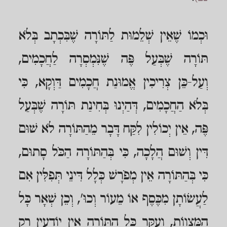
וּכְמוֹ שֶׁאֵין שְׁלֵמוּת לַתּוֹרָה שֶׁבִּכְתָב בְּלֹא
תּוֹרָה שֶׁבְּעַל פֶּה שֶׁנִּמְסְרָה לַחֲכָמִים,
וְעַל-כֵּן צְרִיכִין אֱמוּנַת חֲכָמִים דַּוְקָא, כִּי
בְּלֹא הַחֲכָמִים, דְּהַיְנוּ בְּחִינַת תּוֹרָה שֶׁבְּעַל
פֶּה, אֵין יְכוֹלִין לִקַּח דָּבָר מֵהַתּוֹרָה לֹא שׁוּם
דִּין וְשׁוּם הֲלָכָה, כִּי בְּהַתּוֹרָה הַכֹּל סָתוּם,
כִּי בְּהַתּוֹרָה אֵין מְפֹרָשׁ כְּלָל דִּינֵי תְּפִלִּין אִם
לַעֲשׂוֹתָן מִכֶּסֶף אוֹ מֵעוֹר וְכוּ', וְכֵן שְׁאָר כָּל
הַמִּצְווֹת, וְעִקַּר כָּל הַתּוֹרָה אֵין יוֹדְעִין רַק