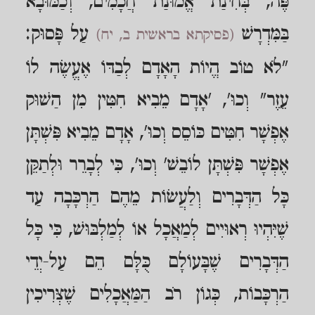
פֶּה, בְּחִינַת אֱמוּנַת חֲכָמִים, וְכַמּוּבָא
בַּמִּדְרָשׁ
עַל פָּסוּק:
(פסיקתא בראשית ב, יח)
"לֹא טוֹב הֱיוֹת הָאָדָם לְבַדּוֹ אֶעֱשֶׂה לוֹ
עֵזֶר" וְכוּ', 'אָדָם מֵבִיא חִטִּין מִן הַשׁוּק
אֶפְשָׁר חִטִּים כּוֹסֵס וְכוּ', אָדָם מֵבִיא פִּשְׁתָּן
אֶפְשָׁר פִּשְׁתָּן לוֹבֵשׁ' וְכוּ', כִּי לְבָרֵר וּלְתַקֵּן
כָּל הַדְּבָרִים וְלַעֲשׂוֹת מֵהֶם הַרְכָּבָה עַד
שֶׁיִּהְיוּ רְאוּיִים לְמַאֲכָל אוֹ לְמַלְבּוּשׁ, כִּי כָּל
הַדְּבָרִים שֶׁבָּעוֹלָם כֻּלָּם הֵם עַל-יְדֵי
הַרְכָּבוֹת, כְּגוֹן רֹב הַמַּאֲכָלִים שֶׁצְּרִיכִין