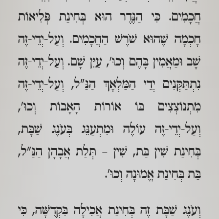
חֲכָמִים. כִּי הַנֶּדֶר הוּא בְּחִינַת פְּלִיאוֹת
חָכְמָה שֶׁהוּא שֹׁרֶשׁ הַחֲכָמִים. וְעַל-יְדֵי-זֶה
שָׁב וּמַאֲמִין בָּהֶם וְכוּ', עַיֵּן שָׁם. וְעַל-יְדֵי-זֶה
נִתְתַּקְּנִים יְדֵי הַמַּלְאָךְ הַנַּ"ל, וְעַל-יְדֵי-זֶה
מִתְנוֹצְצִים בּוֹ אוֹרוֹת הָאָבוֹת וְכוּ',
וְעַל-יְדֵי-זֶה עוֹלֶה וּמִתְעַנֵּג בְּעֹנֶג שַׁבָּת,
בְּחִינַת שִׁין בַּת, שִׁין – תְּלַת אֲבָהָן הַנַּ"ל,
בַּת בְּחִינַת אֱמוּנָה וְכוּ'.
וְעֹנֶג שַׁבָּת זֶה בְּחִינַת אֲכִילָה בִּקְדֻשָּׁה, כִּי