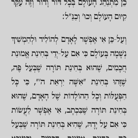
כֵן מִתְנַהֵג הָעוֹלָם בְּכָל דּוֹר וָדוֹר וְזֶה עִקַּר
קִיּוּם הָעוֹלָם וְכוּ' וְכַנַּ"ל:
וְעַל-כֵּן אִי אֶפְשָׁר לָאָדָם לְהוֹלִיד וּלְהַמְשִׁיךְ
נְשָׁמָה בָּעוֹלָם כִּי אִם עַל-יְדֵי בְּחִינַת אֱמוּנַת
חֲכָמִים, שֶׁהוּא בְּחִינַת תּוֹרָה שֶׁבְּעַל פֶּה,
שֶׁזֶּהוּ בְּחִינַת "אִשָּׁה יִרְאַת ה'", כִּי כָּל
הַפְּעֻלּוֹת וְכָל הַהוֹלָדוֹת שֶׁל הָאָדָם, שֶׁהוּא
בְּחִינַת תּוֹרָה שֶׁבִּכְתָב, אִי אֶפְשָׁר לַעֲשׂוֹת
כִּי אִם עַל יָדָהּ, שֶׁהִיא בְּחִינַת תּוֹרָה שֶׁבְּעַל