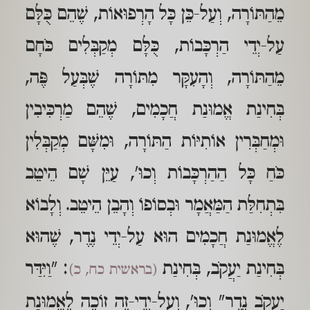
מֵהַתּוֹרָה, וְעַל-כֵּן כָּל הָרְפוּאוֹת, שֶׁהֵם כֻּלָּם
עַל-יְדֵי הַרְכָּבוֹת, כֻּלָּם מְקַבְּלִים כֹּחָם
מֵהַתּוֹרָה, וְהָעִקָּר מִתּוֹרָה שֶׁבְּעַל פֶּה,
בְּחִינַת אֱמוּנַת חֲכָמִים, שֶׁהֵם מַרְכִּיבִין
וּמְחַבְּרִין אוֹתִיּוֹת הַתּוֹרָה, וּמִשָּׁם מְקַבְּלִין
כֹּחַ כָּל הַהַרְכָּבוֹת וְכוּ', עַיֵּן שָׁם הֵיטֵב
בִּתְחִלַּת הַמַּאֲמָר וּבְסוֹפוֹ וְהָבֵן הֵיטֵב. וְלָבוֹא
לֶאֱמוּנַת חֲכָמִים הוּא עַל-יְדֵי נֶדֶר, שֶׁהוּא
בְּחִינַת יַעֲקֹב, בְּחִינַת
: "וַיִּדַּר
(בראשית כח, כ)
יַעֲקֹב נֶדֶר" וְכוּ', וְעַל-יְדֵי-זֶה זוֹכֶה לֶאֱמוּנַת