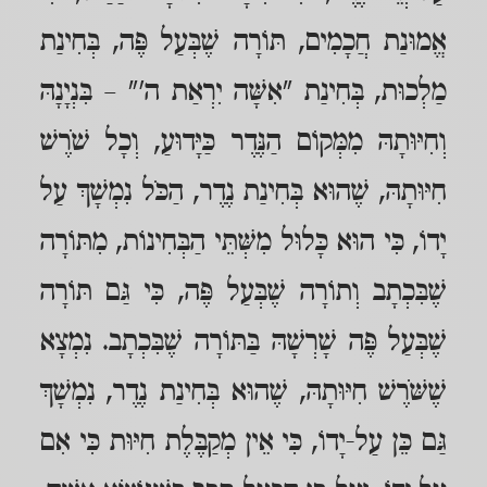
אֱמוּנַת חֲכָמִים, תּוֹרָה שֶׁבְּעַל פֶּה, בְּחִינַת
מַלְכוּת, בְּחִינַת "אִשָּׁה יִרְאַת ה'" – בִּנְיָנָהּ
וְחִיּוּתָהּ מִמְּקוֹם הַנֶּדֶר כַּיָּדוּעַ, וְכָל שֹׁרֶשׁ
חִיּוּתָהּ, שֶׁהוּא בְּחִינַת נֶדֶר, הַכֹּל נִמְשָׁךְ עַל
יָדוֹ, כִּי הוּא כָּלוּל מִשְּׁתֵּי הַבְּחִינוֹת, מִתּוֹרָה
שֶׁבִּכְתָב וְתוֹרָה שֶׁבְּעַל פֶּה, כִּי גַּם תּוֹרָה
שֶׁבְּעַל פֶּה שָׁרְשָׁהּ בַּתּוֹרָה שֶׁבִּכְתָב. נִמְצָא
שֶׁשֹּׁרֶשׁ חִיּוּתָהּ, שֶׁהוּא בְּחִינַת נֶדֶר, נִמְשָׁךְ
גַּם כֵּן עַל-יָדוֹ, כִּי אֵין מְקַבֶּלֶת חִיּוּת כִּי אִם