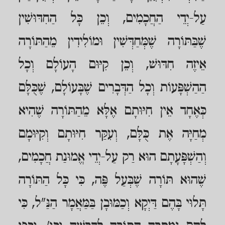
עַל-יְדֵי הַחֲכָמִים, וְכֵן כָּל הַחִדּוּשִׁין
שֶׁבַּתּוֹרָה שֶׁמְּחַדְּשִׁין וּמוֹלִידִין מֵהַתּוֹרָה
אֵיזֶה חִדּוּשׁ, וְכֵן קִיּוּם הָעוֹלָם וְכָל
הַהַשְׁפָּעוֹת וְכָל הַדְּבָרִים שֶׁבָּעוֹלָם, שֶׁכֻּלָּם
כְּאֶחָד אֵין חִיּוּתָם אֶלָּא מֵהַתּוֹרָה שֶׁהִיא
מְחַיָּה אֶת כֻּלָּם, וְעִקַּר חִיּוּתָם וְקִיּוּמָם
וְהַשְׁפָּעָתָם הוּא רַק עַל-יְדֵי אֱמוּנַת חֲכָמִים,
שֶׁהוּא תּוֹרָה שֶׁבְּעַל פֶּה, כִּי כָּל הַתּוֹרָה
תָּלוּי בָּהֶם דַּיְקָא וְכַמּוּבָן בַּמַּאֲמָר הַנַּ"ל, כִּי