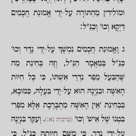
וּמוֹלִידִין מֵהַתּוֹרָה עַל-יְדֵי אֱמוּנַת חֲכָמִים
דַּיְקָא וְכוּ' וְכַנַּ"ל:
ג וֶאֱמוּנַת חֲכָמִים נִמְשָׁךְ עַל-יְדֵי נֶדֶר וְכוּ'
כַּנַּ"ל בַּמַּאֲמָר הַנַּ"ל, וְזֶה בְּחִינַת מַה
שֶּׁהַבַּעַל מֵפֵר נִדְרֵי אִשְׁתּוֹ, כִּי כָּל חִיּוּת
הָאִשָּׁה וּבִנְיָנָהּ הוּא עַל-יְדֵי בַּעְלָהּ, כַּמּוּבָא,
בִּבְחִינַת 'אֵין הָאִשָּׁה מִתְבָּרֶכֶת אֶלָּא מִפְּרִי
בִּטְנוֹ שֶׁל אִישׁ' וְכוּ'
. וְעִקַּר בִּנְיָנָהּ
(ברכות נא:)
עַל-יְדֵי נֶדֶר, כִּי מִשָּׁם חִיּוּתָהּ כַּנַּ"ל, כִּי