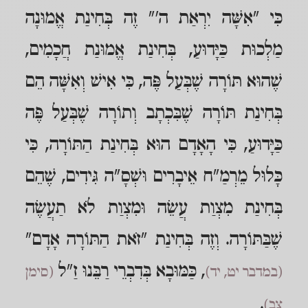
כִּי "אִשָּׁה יִרְאַת ה'" זֶה בְּחִינַת אֱמוּנָה
מַלְכוּת כַּיָּדוּעַ, בְּחִינַת אֱמוּנַת חֲכָמִים,
שֶׁהוּא תּוֹרָה שֶׁבְּעַל פֶּה, כִּי אִישׁ וְאִשָּׁה הֵם
בְּחִינַת תּוֹרָה שֶׁבִּכְתָב וְתוֹרָה שֶׁבְּעַל פֶּה
כַּיָּדוּעַ, כִּי הָאָדָם הוּא בְּחִינַת הַתּוֹרָה, כִּי
כָּלוּל מֵרְמַ"ח אֵיבָרִים וּשְׁסָ"ה גִּידִים, שֶׁהֵם
בְּחִינַת מִצְוַת עֲשֵׂה וּמִצְוַת לֹא תַעֲשֶׂה
שֶׁבַּתּוֹרָה. וְזֶה בְּחִינַת "זֹאת הַתּוֹרָה אָדָם"
, כַּמּוּבָא בְּדִבְרֵי רַבֵּנוּ זַ"ל
(במדבר יט, יד)
(סימן
.
צב)