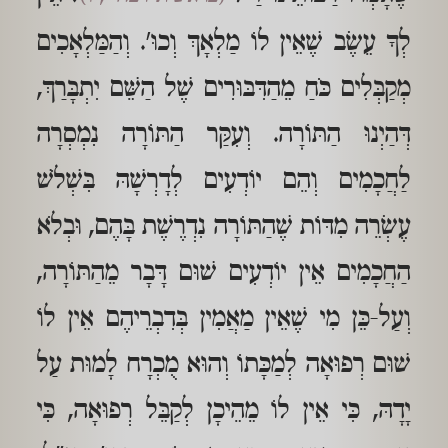
לְךָ עֵשֶׂב שֶׁאֵין לוֹ מַלְאָךְ וְכוּ'. וְהַמַּלְאָכִים
מְקַבְּלִים כֹּחַ מֵהַדִּבּוּרִים שֶׁל הַשֵּׁם יִתְבָּרַךְ,
דְּהַיְנוּ הַתּוֹרָה. וְעִקַּר הַתּוֹרָה נִמְסְרָה
לַחֲכָמִים וְהֵם יוֹדְעִים לְדָרְשָׁהּ בִּשְׁלֹשׁ
עֶשְׂרֵה מִדּוֹת שֶׁהַתּוֹרָה נִדְרֶשֶׁת בָּהֶם, וּבְלֹא
הַחֲכָמִים אֵין יוֹדְעִים שׁוּם דָּבָר מֵהַתּוֹרָה,
וְעַל-כֵּן מִי שֶׁאֵין מַאֲמִין בְּדִבְרֵיהֶם אֵין לוֹ
שׁוּם רְפוּאָה לְמַכָּתוֹ וְהוּא מֻכְרָח לָמוּת עַל
יָדָהּ, כִּי אֵין לוֹ מֵהֵיכָן לְקַבֵּל רְפוּאָה, כִּי