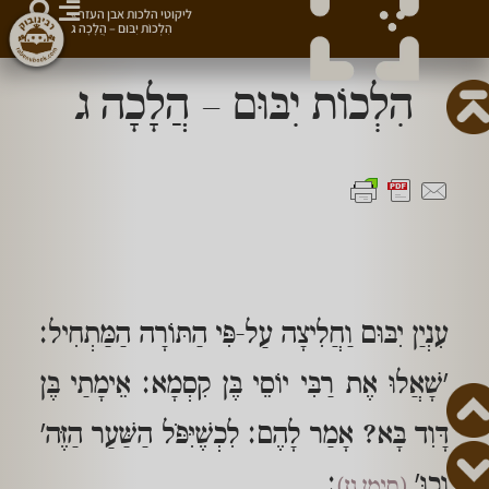
ליקוטי הלכות אבן העזר
»
הִלְכוֹת יִבּוּם – הֲלָכָה ג
הִלְכוֹת יִבּוּם – הֲלָכָה ג
עִנְיַן יִבּוּם וַחֲלִיצָה עַל-פִּי הַתּוֹרָה הַמַּתְחִיל:
'שָׁאֲלוּ אֶת רַבִּי יוֹסֵי בֶּן קִסְמָא: אֵימָתַי בֶּן
דָּוִד בָּא? אָמַר לָהֶם: לִכְשֶׁיִּפֹּל הַשַּׁעַר הַזֶּה'
וְכוּ'
:
(סימן נז)