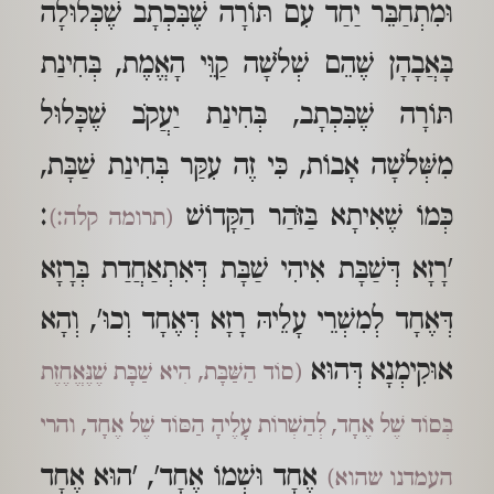
וּמִתְחַבֵּר יַחַד עִם תּוֹרָה שֶׁבִּכְתָב שֶׁכְּלוּלָה
בָּאֲבָהָן שֶׁהֵם שְׁלֹשָׁה קַוֵּי הָאֱמֶת, בְּחִינַת
תּוֹרָה שֶׁבִּכְתָב, בְּחִינַת יַעֲקֹב שֶׁכָּלוּל
מִשְּׁלֹשָׁה אָבוֹת, כִּי זֶה עִקַּר בְּחִינַת שַׁבָּת,
כְּמוֹ שֶׁאִיתָא בַּזֹּהַר הַקָּדוֹשׁ
:
(תרומה קלה:)
'רָזָא דְּשַׁבָּת אִיהִי שַׁבָּת דְּאִתְאַחֲדַת בְּרָזָא
דְּאֶחָד לְמִשְׁרֵי עָלֵיהּ רָזָא דְּאֶחָד וְכוּ', וְהָא
אוּקִימְנָא דְּהוּא
(סוֹד הַשַּׁבָּת, הִיא שַׁבָּת שֶׁנֶּאֱחֶזֶת
בְּסוֹד שֶׁל אֶחָד, לְהַשְׁרוֹת עָלֶיהָ הַסּוֹד שֶׁל אֶחָד, והרי
אֶחָד וּשְׁמוֹ אֶחָד', 'הוּא אֶחָד
העמדנו שהוא)