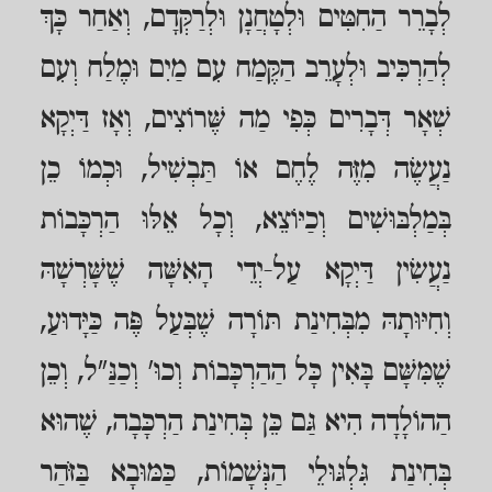
לְבָרֵר הַחִטִּים וּלְטָחֲנָן וּלְרַקְּדָם, וְאַחַר כָּךְ
לְהַרְכִּיב וּלְעָרֵב הַקֶּמַח עִם מַיִם וּמֶלַח וְעִם
שְׁאָר דְּבָרִים כְּפִי מַה שֶּׁרוֹצִים, וְאָז דַּיְקָא
נַעֲשֶׂה מִזֶּה לֶחֶם אוֹ תַּבְשִׁיל, וּכְמוֹ כֵן
בְּמַלְבּוּשִׁים וְכַיּוֹצֵא, וְכָל אֵלּוּ הַרְכָּבוֹת
נַעֲשִׂין דַּיְקָא עַל-יְדֵי הָאִשָּׁה שֶׁשָּׁרְשָׁהּ
וְחִיּוּתָהּ מִבְּחִינַת תּוֹרָה שֶׁבְּעַל פֶּה כַּיָּדוּעַ,
שֶׁמִּשָּׁם בָּאִין כָּל הַהַרְכָּבוֹת וְכוּ' וְכַנַּ"ל, וְכֵן
הַהוֹלָדָה הִיא גַּם כֵּן בְּחִינַת הַרְכָּבָה, שֶׁהוּא
בְּחִינַת גִּלְגּוּלֵי הַנְּשָׁמוֹת, כַּמּוּבָא בַּזֹּהַר