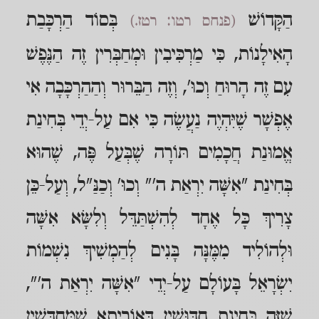
הַקָּדוֹשׁ
בְּסוֹד הַרְכָּבַת
(פנחס רטו: רטז.)
הָאִילָנוֹת, כִּי מַרְכִּיבִין וּמְחַבְּרִין זֶה הַנֶּפֶשׁ
עִם זֶה הָרוּחַ וְכוּ', וְזֶה הַבֵּרוּר וְהַהַרְכָּבָה אִי
אֶפְשָׁר שֶׁיִּהְיֶה נַעֲשֶׂה כִּי אִם עַל-יְדֵי בְּחִינַת
אֱמוּנַת חֲכָמִים תּוֹרָה שֶׁבְּעַל פֶּה, שֶׁהוּא
בְּחִינַת "אִשָּׁה יִרְאַת ה'" וְכוּ' וְכַנַּ"ל, וְעַל-כֵּן
צָרִיךְ כָּל אֶחָד לְהִשְׁתַּדֵּל וְלִשָּׂא אִשָּׁה
וּלְהוֹלִיד מִמֶּנָּה בָּנִים לְהַמְשִׁיךְ נִשְׁמוֹת
יִשְׂרָאֵל בָּעוֹלָם עַל-יְדֵי "אִשָּׁה יִרְאַת ה'",
שֶׁזֶּה בְּחִינַת חִדּוּשִׁין דְּאוֹרַיְתָא שֶׁמְּחַדְּשִׁין