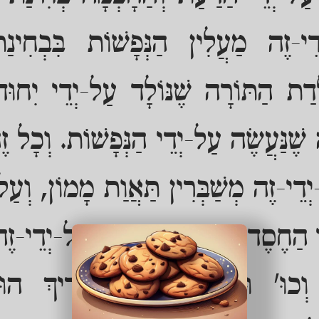
י-זֶה מַעֲלִין הַנְּפָשׁוֹת בִּבְחִינַ
ָדַת הַתּוֹרָה שֶׁנּוֹלָד עַל-יְדֵי יִחוּד
 שֶׁנַּעֲשֶׂה עַל-יְדֵי הַנְּפָשׁוֹת. וְכָל ז
ְדֵי-זֶה מְשַׁבְּרִין תַּאֲוַת מָמוֹן, וְעַל-
הַחֶסֶד נִמְשָׁךְ הַדַּעַת, וְעַל-יְדֵי-זֶה
ְכוּ' וּלְיַחֵד קֻדְשָׁא בְּרִיךְ הוּא 