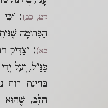
עָנִי, בְּחִינַת מִדּ
: "כִּי עָ
קט, כב)
הַפְּרוּטָה שֶׁנּוֹת
: "צַדִּיק חוֹנ
כא)
כַּנַּ"ל, וְעַל-יְדֵ
בְּחִינַת רוּחַ נְ
הַלֵּב, שֶׁהוּא תּ