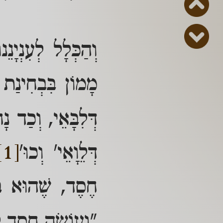
וְהַכְּלָל לְעִנְיָנ
מָמוֹן בִּבְחִינַת
דְּלִבָּאֵי, וְכַד נ
דְּלֵוָאֵי' וְכוּ'
[1]
חֶסֶד, שֶׁהוּא בְּ
"וְעוֹשֶׂה חֶסֶד לִ