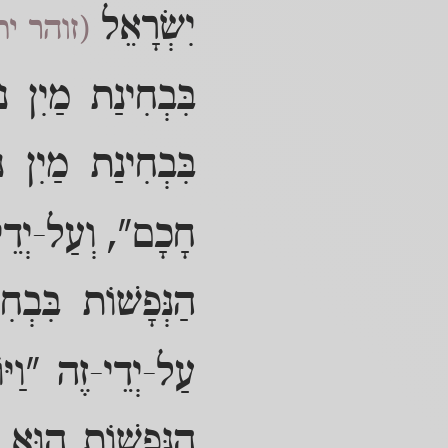
יִשְׂרָאֵל
(זוהר ית
בִּבְחִינַת מַיִן נ
בִּבְחִינַת מַיִן נ
חָכָם", וְעַל-יְדֵי
הַנְּפָשׁוֹת בִּבְ
עַל-יְדֵי-זֶה "וַיּ
הַנְּפָשׁוֹת הוּא ע