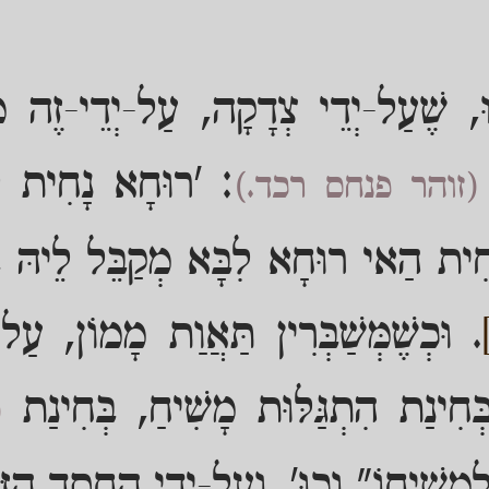
ֵנוּ, שֶׁעַל-יְדֵי צְדָקָה, עַל-יְדֵי-זֶה מְ
: 'רוּחָא נָחִית לְ
(זוהר פנחס רכד.)
ָחִית הַאי רוּחָא לִבָּא מְקַבֵּל לֵיהּ בְּח
. וּכְשֶׁמְּשַׁבְּרִין תַּאֲוַת מָמוֹן, עַל-
חִינַת הִתְגַּלּוּת מָשִׁיחַ, בְּחִינַת
(
מְשִׁיחוֹ" וְכוּ', וְעַל-יְדֵי הַחֶסֶד הַזֶּ