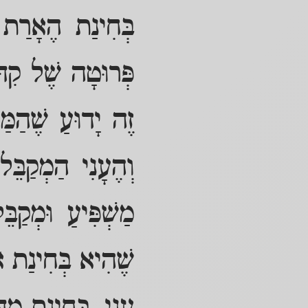
בְּחִינַת הֶאָרַת ה
פְּרוּטָה שֶׁל קִדּ
זֶה יָדוּעַ שֶׁהַמַּש
וְהֶעָנִי הַמְקַבּ
מַשְׁפִּיעַ וּמְקַ
שֶׁהִיא בְּחִינַת אַ