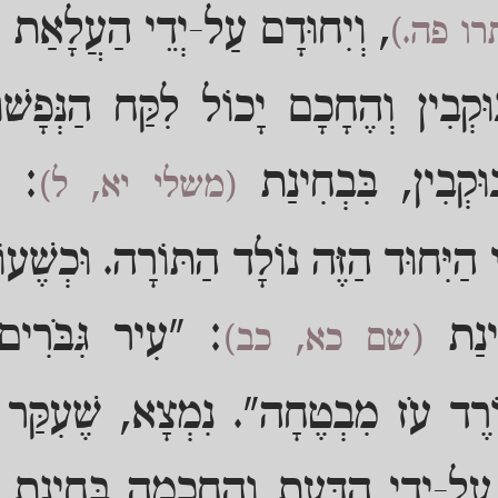
, וְיִחוּדָם עַל-יְדֵי הַעֲלָאַת נַ
רו פה.)
וּקְבִין וְהֶחָכָם יָכוֹל לִקַּח הַנְּפָשׁ
וּקְבִין, בִּבְחִינַת
: "ו
(משלי יא, ל)
 הַיִּחוּד הַזֶּה נוֹלָד הַתּוֹרָה. וּכְשֶׁ
חִינַת
: "עִיר גִּבֹּרִי
(שם כא, כב)
וֹרֶד עֹז מִבְטֶחָה". נִמְצָא, שֶׁעִקַּר 
ַל-יְדֵי הַדַּעַת וְהַחָכְמָה בְּחִינַת "