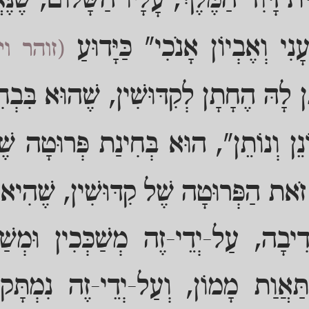
ַת דָּוִד הַמֶּלֶךְ, עָלָיו הַשָּׁלוֹם, שֶׁנֶּ
נִי וְאֶבְיוֹן אָנֹכִי" כַּיָּדוּעַ
(זוהר וי
ֵן לָהּ הֶחָתָן לְקִדּוּשִׁין, שֶׁהוּא בִּבְ
ֵן וְנוֹתֵן", הוּא בְּחִינַת פְּרוּטָה שׁ
י זֹאת הַפְּרוּטָה שֶׁל קִדּוּשִׁין, שֶׁהִיא
דִיבָה, עַל-יְדֵי-זֶה מְשַׁכְּכִין וּמְשַׁ
ַאֲוַת מָמוֹן, וְעַל-יְדֵי-זֶה נִמְתָּק הַ