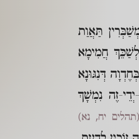
שַׁבְּרִין תַּאֲוַת
שַׁכֵּךְ חֲמִימָא
ֶדְוָה דְּנִגּוּנָא
יְדֵי-זֶה נִמְשָׁךְ
תהלים יח, נא)
ה זוֹכִין לְדַעַת,