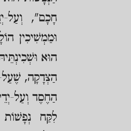
חָכָם", וְעַל-יְדֵ
וּמַמְשִׁיכִין הוֹל
הוּא וּשְׁכִינְתֵּיהּ
הַצְּדָקָה, שֶׁעַל-י
הַחֶסֶד וְעַל-יְדֵי 
לִקַּח נְפָשׁוֹת ו