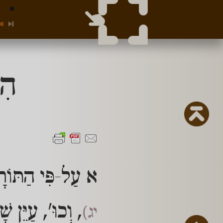
00
הִל
א עַל-פִּי הַתּוֹרָ
, וְכוּ', עַיֵּן שׁ
יג)