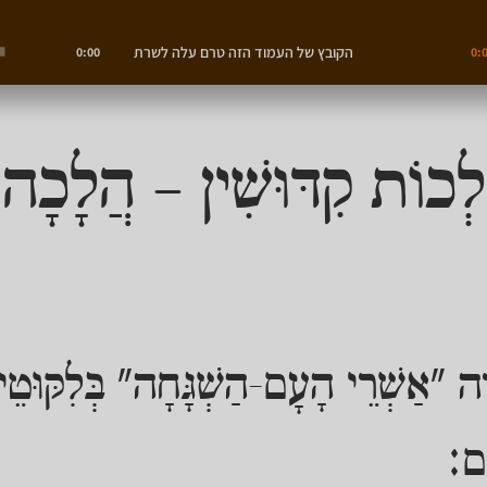
הקובץ של העמוד הזה טרם עלה לשרת
0:00
0:
ְכוֹת קִדּוּשִׁין – הֲלָכָה
ה "אַשְׁרֵי הָעָם-הַשְׁגָּחָה" בְּלִקּוּטֵ
ָם: