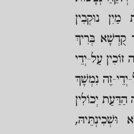
ת מַיִן נוּקְבִין
 קֻדְשָׁא בְּרִיךְ
ֶה זוֹכִין עַל-יְדֵי
יְדֵי-זֶה נִמְשָׁךְ
 הַדַּעַת יְכוֹלִין
וּשְׁכִינְתֵּיהּ,