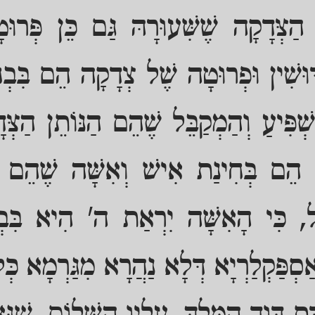
ַצְּדָקָה שֶׁשִּׁעוּרָהּ גַּם כֵּן פְּרוּ
וּשִׁין וּפְרוּטָה שֶׁל צְדָקָה הֵם בִּבְ
ְׁפִּיעַ וְהַמְקַבֵּל שֶׁהֵם הַנּוֹתֵן הַצְּד
ֵל הֵם בְּחִינַת אִישׁ וְאִשָּׁה שֶׁהֵם גּ
בֵּל, כִּי הָאִשָּׁה יִרְאַת ה' הִיא בִּב
סְפַּקְלַרְיָא דְּלָא נַהֲרָא מִגַּרְמָא כְּ