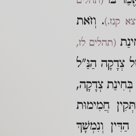
אֱמַר בּוֹ
(תהלים
. וְזֹאת
צא קנז.)
חִינַת
(תהלים לז,
ֶל צְדָקָה הַנַּ"ל
 בְּחִינַת צְדָקָה,
תְּקִין חֲמִימוּת
דִּין וְנִמְשָׁךְ