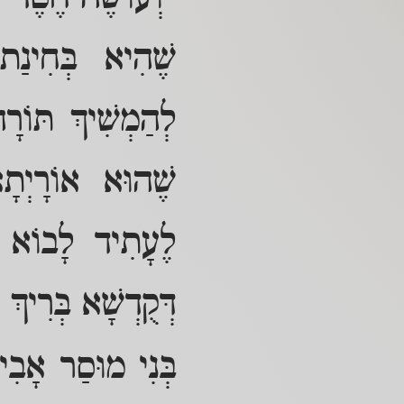
שֶׁהִיא בְּחִינַת 
לְהַמְשִׁיךְ תּוֹר
שֶׁהוּא אוֹרָיְתָא
לֶעָתִיד לָבוֹא וְ
דְּקֻדְשָׁא בְּרִיךְ 
בְּנִי מוּסַר אָבִי