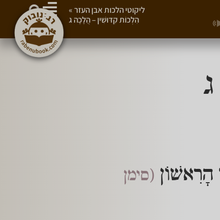
ליקוטי הלכות אבן העזר
»
הִלְכוֹת קִדּוּשִׁין – הֲלָכָה ג
 ג
י הָרִאשׁוֹן
(סימן