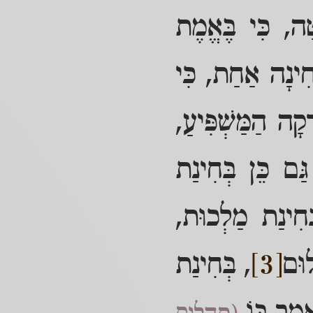
טָה, כִּי בֶּאֱמֶת
חִינָה אַחַת, כִּי
ָקָה הַמַּשְׁפִּיעַ,
ַם כֵּן בְּחִינַת
ְחִינַת מַלְכוּת,
לוּם
[3]
, בְּחִינַת