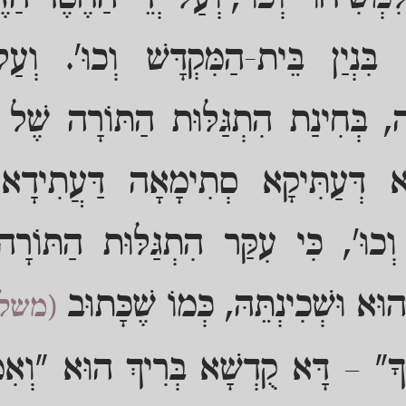
בִּנְיַן בֵּית-הַמִּקְדָּשׁ וְכוּ'. וְעַל-
ָה, בְּחִינַת הִתְגַּלּוּת הַתּוֹרָה שֶׁל
 דְּעַתִּיקָא סְתִימָאָה דַּעֲתִידָא ל
כוּ', כִּי עִקַּר הִתְגַּלּוּת הַתּוֹרָה
הוּא וּשְׁכִינְתֵּהּ, כְּמוֹ שֶׁכָּתוּב
(משלי
ךָ" – דָּא קֻדְשָׁא בְּרִיךְ הוּא "וְאִמּ