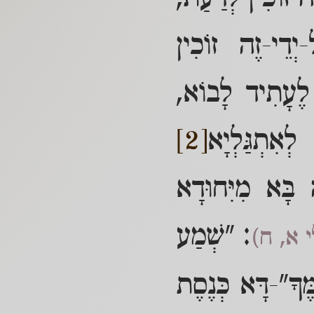
יְדֵי-זֶה זוֹכִין
 לֶעָתִיד לָבוֹא,
ְאִתְגַּלְיָא
[2]
 בָּא מִיִּחוּדָא
: "שְׁמַע
 א, ח)
ֶךָ"-דָּא כְּנֶסֶת