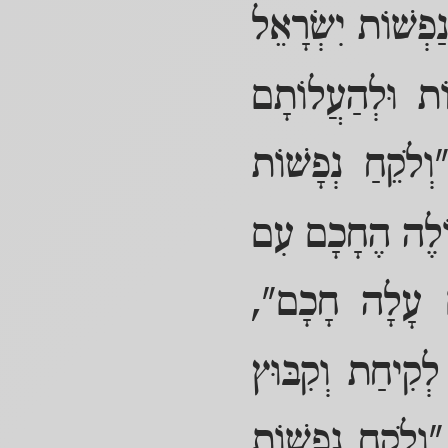
פְשׁוֹת יִשְׂרָאֵל
וֹת וּלְהַעֲלוֹתָם
ְלֹקֵחַ נְפָשׁוֹת
עוֹלֶה הֶחָכָם עִם
ם עָלָה חָכָם",
לְקִיחַת וְקִבּוּץ
וְלֹקֵחַ נְפָשׁוֹת