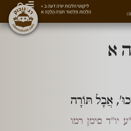
ליקוטי הלכות יורה דעה ב
»
הִלְכוֹת תַּלְמוּד תּוֹרָה הֲלָכָה א
ָה א
ְכוּ', אֲבָל תּוֹרָה
ע יו"ד סימן רמו