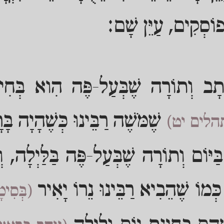
פוֹסְקִים, עַיֵּן שָׁם:
כְתָב וְתוֹרָה שֶׁבְּעַל-פֶּה הִוא בְּחִינ
שֶׁמֹּשֶׁה רַבֵּינוּ כְּשֶׁהָיָה בּ
לים יט)
ַּיּוֹם וְתוֹרָה שֶׁבְּעַל-פֶּה בַּלַּיְלָה, ו
כְּמוֹ שֶׁהֵבִיא רַבֵּינוּ נֵרוֹ יָאִיר
(בְּסִימ