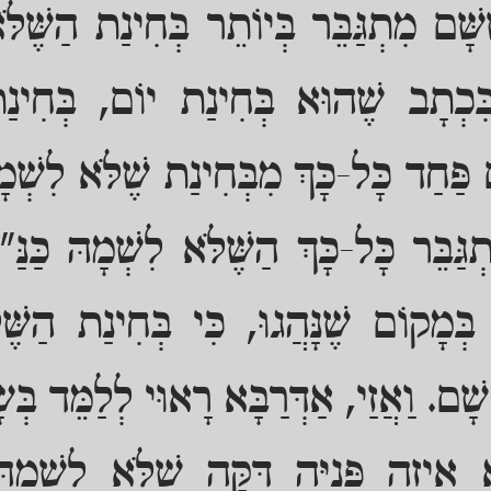
ָּׁם מִתְגַּבֵּר בְּיוֹתֵר בְּחִינַת הַשֶּׁלֹּ
ִכְתָב שֶׁהוּא בְּחִינַת יוֹם, בְּחִינַת
פַּחַד כָּל-כָּךְ מִבְּחִינַת שֶׁלֹּא לִשְׁמָה
גַּבֵּר כָּל-כָּךְ הַשֶּׁלֹּא לִשְׁמָהּ כַּנּ
 בְּמָקוֹם שֶׁנָּהֲגוּ, כִּי בְּחִינַת הַשּׁ
 שָׁם. וַאֲזַי, אַדְּרַבָּא רָאוּי לְלַמֵּד בּ
ֵיזֶה פְּנִיָּה דַּקָּה שֶׁלֹּא לִשְׁמָ