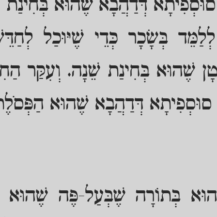
 סוּסְפִיתָא דְּדַהֲבָא שֶׁהוּא בְּחִינַת ע
לַמֵּד בְּשָׂכָר כְּדֵי שֶׁיּוּכַל לְחַדּ
טָן שֶׁהוּא בְּחִינַת שֵׁנָה. וְעִקַּר הַחִ
ת סוּסְפִיתָא דְּדַהֲבָא שֶׁהוּא הַפְּסֹלֶת,
 הוּא בְּתוֹרָה שֶׁבְּעַל-פֶּה שֶׁהוּא ב