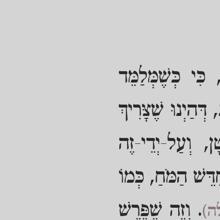
ִּי כְּשֶׁמְּלַמֵּד
ְהַיְנוּ שֶׁצָּרִיךְ
ן, וְעַל-יְדֵי-זֶה
ַדֵּשׁ הַמֹּחַ, כְּמוֹ
. וְזֶה שֶׁפֵּרֵשׁ
לה)