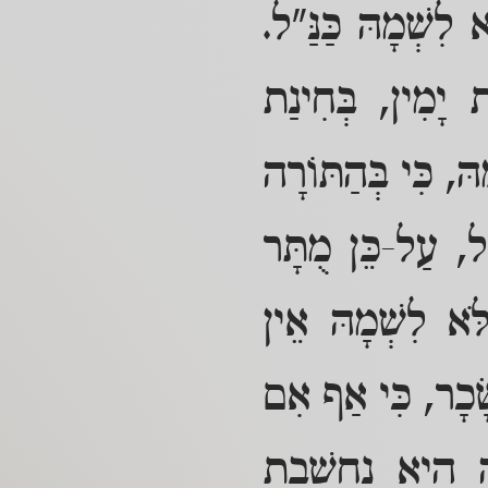
א לִשְׁמָהּ כַּנַּ"ל.
 יָמִין, בְּחִינַת
ּ, כִּי בְּהַתּוֹרָה
ַ"ל, עַל-כֵּן מֻתָּר
ֶלֹּא לִשְׁמָהּ אֵין
ְשָׂכָר, כִּי אַף אִם
הּ הִיא נֶחְשֶׁבֶת