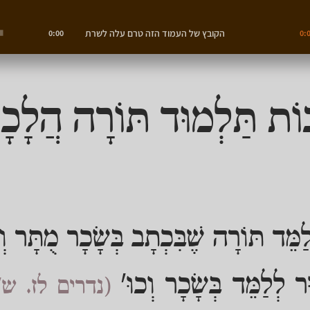
הקובץ של העמוד הזה טרם עלה לשרת
0:00
0:
וֹת תַּלְמוּד תּוֹרָה הֲלָכ
לַמֵּד תּוֹרָה שֶׁבִּכְתָב בְּשָׂכָר מֻתָּר ו
ר לְלַמֵּד בְּשָׂכָר וְכוּ'
(נדרים לז. ש"