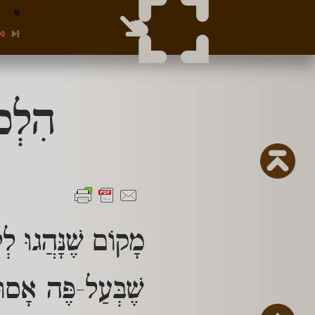
00
הִלְכ
מָקוֹם שֶׁנָּהֲגוּ לְ
שֶׁבְּעַל-פֶּה אָסוּ