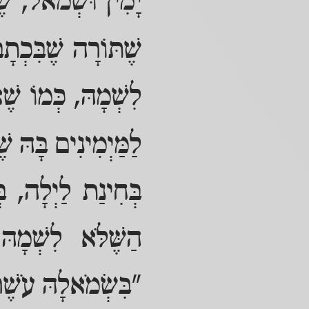
יָמִין וּשְׂמֹאל, שׁ
שֶׁתּוֹרָה שֶׁבִּכְתָ
לִשְׁמָהּ, כְּמוֹ שֶׁ
לַמַּיְמִינִים בָּהּ 
בְּחִינַת לַיְלָה, בּ
הַשֶּׁלֹּא לִשְׁמָ
"בִּשְׂמֹאלָהּ עֹשֶׁר