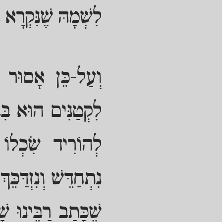
לִשְׁמָהּ שֶׁנִּקְרָא 
וְעַל-כֵּן אָסוּר לְ
לִקְטַנִּים הוּא בִּב
לְהוֹרִיד שִׂכְלוֹ 
נִתְחַדֵּשׁ וְנִזְדַּכּ
שֶׁכָּתַב רַבֵּינוּ 