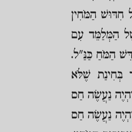
ל חִדּוּשׁ הַמֹּחִין
ֶׁל הַמְּלַמֵּד עִם
שׁ הַמֹּחַ כַּנַּ"ל.
ר בְּחִינַת שֶׁלֹּא
 יִהְיֶה נַעֲשֶׂה חַס
יִהְיֶה נַעֲשֶׂה חַס