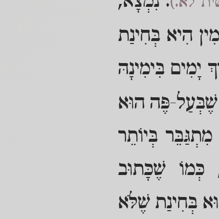
. נִמְצָא,
ית לא.)
ָמִין הִיא בְּחִינַת
ְ יָמִים בִּימִינָהּ
 שֶׁבְּעַל-פֶּה הוּא
ִתְגַּבֵּר בְּיוֹתֵר
כְּמוֹ שֶׁכָּתוּב
ּא בְּחִינַת שֶׁלֹּא