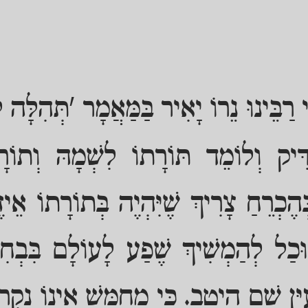
 רַבֵּינוּ נֵרוֹ יָאִיר בַּמַּאֲמָר 'תְּהִלָּה 
ִּיק וְלוֹמֵד תּוֹרָתוֹ לִשְׁמָהּ וְתוֹר
ֶכְרֵחַ צָרִיךְ שֶׁיִּהְיֶה בְּתוֹרָתוֹ אֵיז
יּוּכַל לְהַמְשִׁיךְ שֶׁפַע לָעוֹלָם בִּבְחִ
ֵּן שָׁם הֵיטֵב. כִּי מֵחֻמָּשׁ אֵינוֹ נִקְ