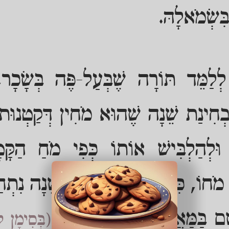
בִּשְׂמֹאלָהּ.
לַמֵּד תּוֹרָה שֶׁבְּעַל-פֶּה בְּשָׂכָר, כ
ְחִינַת שֵׁנָה שֶׁהוּא מֹחִין דְּקַטְנוּת, דּ
וּלְהַלְבִּישׁ אוֹתוֹ כְּפִי מֹחַ הַקָּטָ
ֵךְ מֹחוֹ, כִּי עַל-יְדֵי בְּחִינַת שֵׁנָה נִתְח
שָׁם בַּמַּאֲמָר 'אַשְׁרֵי הָעָם'
(בְּסִימָן 