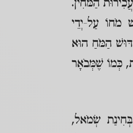
ֲכִירוּת הַמֹּחִין.
ֵשׁ מֹחוֹ עַל-יְדֵי
דּוּשׁ הַמֹּחַ הוּא
 כְּמוֹ שֶׁמְּבֹאָר
ְּחִינַת שְׂמֹאל,