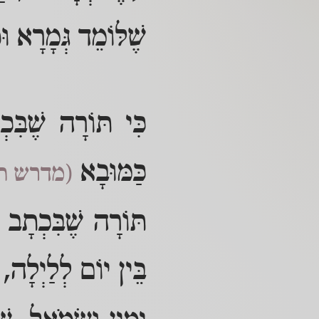
שֶׁלּוֹמֵד גְּמָרָא וּ
כִּי תּוֹרָה שֶׁבִּ
כַּמּוּבָא
(מדרש תה
תּוֹרָה שֶׁבִּכְתָב ב
בֵּין יוֹם לְלַיְלָה, 