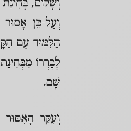
וְשָׁלוֹם, בְּחִינַת
וְעַל-כֵּן אָסוּר לְ
הַלִּמּוּד עִם הַקָּ
לְבָרְרוֹ מִבְּחִינַ
שָׁם.
וְעִקַּר הָאִסּוּר