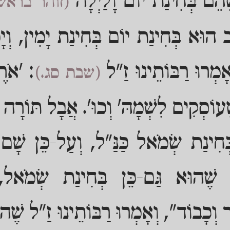
ֶהֵם בְּחִינַת יוֹם וָלַיְלָה
(זוהר בראש
ב הוּא בְּחִינַת יוֹם בְּחִינַת יָמִין, וְי
אָמְרוּ רַבּוֹתֵינוּ זַ"ל
: 'אֹרֶך
(שבת סג.)
שֶׁעוֹסְקִים לִשְׁמָהּ' וְכוּ'. אֲבָל תּוֹרָה
ְחִינַת שְׂמֹאל כַּנַּ"ל, וְעַל-כֵּן שָׁם מ
הּ שֶׁהוּא גַּם-כֵּן בְּחִינַת שְׂמֹאל, 
 וְכָבוֹד", וְאָמְרוּ רַבּוֹתֵינוּ זַ"ל שֶׁהו