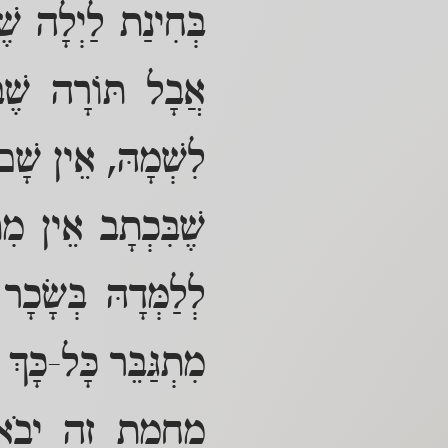
בְּחִינַת לַיְלָה שֶׁש
אֲבָל תּוֹרָה שֶׁבּ
לִשְׁמָהּ, אֵין שָׁם 
שֶׁבִּכְתָב אֵין מִתְ
לְלַמְּדָהּ בְּשָׂכָר
מִתְגַּבֵּר כָּל-כָּךְ
מֵחֲמַת זֶה יָבֹא א