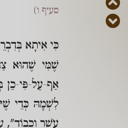
סעיף ו)
כִּי אִיתָא בְּדִבְרֵי
שֶׁמִּי שֶׁהוּא צַד
אַף-עַל-פִּי-כֵן בְּה
לִשְׁמָהּ כְּדֵי שֶׁ
עֹשֶׁר וְכָבוֹד", עַי