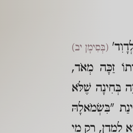
לְדָוִד'
(בְּסִימָן יב)
ָתוֹ זַכָּה מְאֹד,
ֶה בְּחִינָה שֶׁלֹּא
ינַת "בִּשְׂמֹאלָהּ
רָא לַמְדָן, רַק מִי