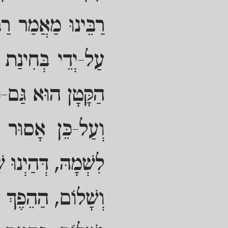
רַבֵּינוּ מַאֲמַר רַב
עַל-יְדֵי בְּחִינַת 
הַקָּטָן הוּא גַּם-כּ
וְעַל-כֵּן אָסוּר לְ
לִשְׁמָהּ, דְּהַיְנוּ 
וְשָׁלוֹם, הַהֵפֶךְ מ